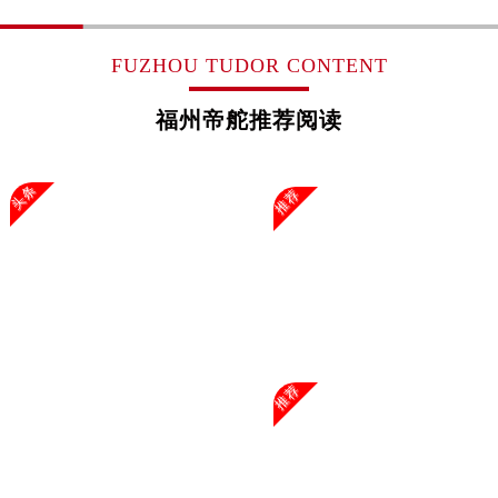
广东省汕头市龙湖区长平路帝舵售后服务中心（需提前预约）
广东省汕尾市城区香洲街道园林社区翠园街帝舵售后服务中心（需提前预约）
FUZHOU TUDOR CONTENT
广东省韶关市武江区芙蓉新区与老城中心交汇处帝舵售后服务中心（需提前预约）
广东省深圳市罗湖区深南东路5001号华润大厦17层1701室帝舵售后服务中心（需提前预约）
福州帝舵推荐阅读
广东省阳江市江城区东风一路帝舵售后服务中心（需提前预约）
广东省云浮市云城区金山路帝舵售后服务中心（需提前预约）
头条
推荐
广东省湛江市赤坎区观海北路帝舵售后服务中心（需提前预约）
广东省肇庆市端州区信安大道与砚都大道交汇处帝舵售后服务中心（需提前预约）
广西壮族自治区百色市右江区中山二路帝舵售后服务中心（需提前预约）
广西壮族自治区北海市海城区北京路帝舵售后服务中心（需提前预约）
广西壮族自治区崇左市江州区石景林街道友谊大道与丽川路交汇处帝舵售后服务中心（需提前预约）
广西壮族自治区防城港市港口区金花茶大道帝舵售后服务中心（需提前预约）
广西壮族自治区贵港市港北区港城街道布山大道与仙衣路交叉口帝舵售后服务中心（需提前预约）
推荐
广西壮族自治区桂林市秀峰区红岭路帝舵售后服务中心（需提前预约）
广西壮族自治区河池市金城江区金城江街道朝阳路帝舵售后服务中心（需提前预约）
广西壮族自治区贺州市八步区城东街道灵峰南路帝舵售后服务中心（需提前预约）