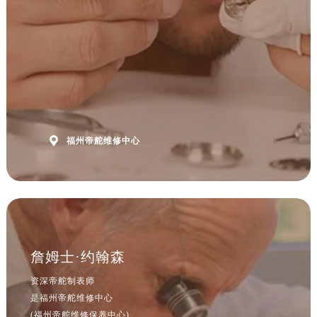
江西省南昌市红谷滩新区红谷中大道998号绿地双子塔（中央广场）A1座办公楼14层1407室帝舵售后服务中心（需提前预约）
江西省萍乡市安源区萍安北大道与康庄路交叉口帝舵售后服务中心（需提前预约）
江西省上饶市信州区滨江西路帝舵售后服务中心（需提前预约）
江西省新余市渝水区北湖西路帝舵售后服务中心（需提前预约）
江西省宜春市袁州区中山中路帝舵售后服务中心（需提前预约）
江西省鹰潭市月湖区胜利东路帝舵售后服务中心（需提前预约）
山东省德州市德城区东风中路帝舵售后服务中心（需提前预约）

福州帝舵维修中心
山东省东营市东营区济南路帝舵售后服务中心（需提前预约）
山东省济南市历下区经十路11111号华润中心写字楼（万象城）15层1508室帝舵售后服务中心（需提前预约）
山东省济宁市任城区太白楼路帝舵售后服务中心（需提前预约）
山东省莱芜市文化南路8号银座商城名表维修一楼名表维修帝舵售后服务中心（需提前预约）
山东省临沂市兰山区解放路帝舵售后服务中心（需提前预约）
山东省日照市东港区烟台路帝舵售后服务中心（需提前预约）
詹姆士·约翰森
山东省泰安市泰山区财源街道泰山大街帝舵售后服务中心（需提前预约）
资深帝舵制表师
山东省威海市环翠区新威海路89号振华商厦一楼名表维修帝舵售后服务中心（需提前预约）
是福州帝舵维修中心
山东省潍坊市奎文区东风东街帝舵售后服务中心（需提前预约）
(福州帝舵维修保养中心)