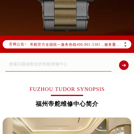
2026年8月帝舵中国区售后服务网络优化升级公告
2026年8月帝舵全国官方售后客户服务热线：400-801-5381
▲
官网公告>
帝舵官方全国统一服务热线400-801-5381，服务覆盖中国大陆、香港、澳门、台湾全部区域（非大陆需加拨“+86”）
▼
2026年8月帝舵售后服务中心最新网点地址：
北京市朝阳区建国门外大街甲6号华熙国际中心写字楼D座11层1102室（北京总部）（需提前预约）
北京市东城区东长安街1号东方广场写字楼W3座6层602室（需提前预约）
天津市和平区赤峰道136号天津国际金融中心写字楼26层2603室（需提前预约）
上海市徐汇区虹桥路3号港汇中心写字楼2座37层3705室（需提前预约）
FUZHOU TUDOR SYNOPSIS
上海市黄浦区南京东路299号宏伊国际广场写字楼8层806室（需提前预约）
福州帝舵维修中心简介
南京市秦淮区中山南路1号（新街口）南京中心写字楼22层C1-1室（需提前预约）
常州市新北区龙锦路1590号现代传媒中心写字楼5号楼10层1008室（需提前预约）
徐州市鼓楼区淮海东路29号苏宁广场IFC国际金融中心写字楼35层3508室（需提前预约）
扬州市邗江区国展路29号星耀天地写字楼1号楼18层1803室（需提前预约）