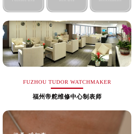
Polished area
Rest area
Refreshments
辽宁省沈阳市沈河区中街路137号亨得利名表维修授权店1楼帝舵售后服务中心（需提前预约）
辽宁省沈阳市沈河区中街路83号亨得利名表维修授权店1楼帝舵售后服务中心（需提前预约）
北京市朝阳区建国门外大街甲6号华熙国际中心D座11层1102室帝舵售后服务中心（北京总部）（需提前预约）
北京市东城区东长安街1号王府井东方广场W3座6层602室帝舵售后服务中心（需提前预约）
河北省保定市竞秀区朝阳北大街北国先天下帝舵售后服务中心（需提前预约）
内蒙古自治区阿拉善盟市左旗土尔扈特大街帝舵售后服务中心（需提前预约）
内蒙古自治区巴彦淖尔市临河区新华街帝舵售后服务中心（需提前预约）
内蒙古自治区包头市青山区幸福路甲3号王府井百货名表维修帝舵售后服务中心（需提前预约）
内蒙古自治区赤峰市红山区哈达街帝舵售后服务中心（需提前预约）
内蒙古自治区鄂尔多斯市东胜区伊金霍洛街帝舵售后服务中心（需提前预约）
FUZHOU TUDOR WATCHMAKER
内蒙古自治区呼伦贝尔市海拉尔区中央街帝舵售后服务中心（需提前预约）
内蒙古自治区通辽市科尔沁区明仁大街帝舵售后服务中心（需提前预约）
福州帝舵维修中心制表师
内蒙古自治区乌海市海勃湾区人民南路帝舵售后服务中心（需提前预约）
内蒙古自治区乌兰察布市集宁区恩和大街帝舵售后服务中心（需提前预约）
内蒙古自治区锡林郭勒盟市锡林浩特市光明街与额尔敦路交叉口帝舵售后服务中心（需提前预约）
内蒙古自治区兴安盟市乌兰浩特市兴安大街帝舵售后服务中心（需提前预约）