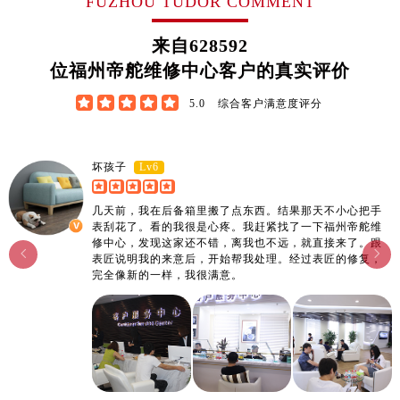
FUZHOU TUDOR COMMENT
澳门特别行政区花王堂区大三巴商圈帝舵售后服务中心（需提前预约）
澳门特别行政区嘉模堂区官也街帝舵售后服务中心（需提前预约）
来自
628592
澳门省路氹城市金光大道帝舵售后服务中心（需提前预约）
位福州帝舵维修中心客户的真实评价
澳门特别行政区望德堂区塔石广场帝舵售后服务中心（需提前预约）





5.0
综合客户满意度评分
福建省福州市鼓楼区五四路128-1号恒力城写字楼15层03室帝舵售后服务中心（需提前预约）
福建省厦门市思明区湖滨东路95号万象城华润大厦B座11层1104室帝舵售后服务中心（需提前预约）
广东省潮州市潮安区新风路与潮汕路交汇处帝舵售后服务中心（需提前预约）
Lv6
坏孩子
广东省广州市天河区天河路230号万菱汇国际中心A塔7层704室帝舵售后服务中心（需提前预约）
广东省广州市越秀区环市东路371-375号世界贸易中心大厦南塔15层1507室帝舵售后服务中心（需提前预约）
几天前，我在后备箱里搬了点东西。结果那天不小心把手
表刮花了。看的我很是心疼。我赶紧找了一下福州帝舵维
广东省河源市源城区越王大道帝舵售后服务中心（需提前预约）
修中心，发现这家还不错，离我也不远，就直接来了。跟


广东省惠州市惠城区江北文昌一路7号华贸大厦1座30层3005室帝舵售后服务中心（需提前预约）
表匠说明我的来意后，开始帮我处理。经过表匠的修复，
完全像新的一样，我很满意。
广东省江门市蓬江区广场西路帝舵售后服务中心（需提前预约）
广东省揭阳市榕城进贤门步行街帝舵售后服务中心（需提前预约）
广东省茂名市电白区水东街道迎宾大道帝舵售后服务中心（需提前预约）
广东省梅州市梅江区金燕大道帝舵售后服务中心（需提前预约）
广东省清远市清城区湖西路帝舵售后服务中心（需提前预约）