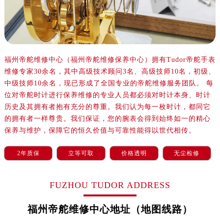
重庆市江北区观音桥步行街2号融恒时代广场写字楼9层902室（需提前预约）
长沙市芙蓉区定王台街道建湘路393号世茂环球金融中心写字楼（芙蓉广场）10层13室（需提前预约）
郑州市二七区铭功路10号华润大厦写字楼29层2905室（需提前预约）
太原市迎泽区解放路15号亨得利名表服务中心（品牌授权店）3层整层（需提前预约）
沈阳市沈河区中街路137号亨得利名表服务中心（品牌授权店）1层整层（需提前预约）
福州帝舵维修中心（福州帝舵维修保养中心）拥有Tudor帝舵手表
维修专家30余名，其中高级技术顾问3名、高级技师10名，初级、
沈阳市沈河区中街路83号亨得利名表服务中心（品牌授权店）1层整层（需提前预约）
中级技师10余名，现已形成了全国专业的帝舵维修服务团队。 每
乌鲁木齐市天山区红山路26号时代广场（CCMALL）C座17层17-B（需提前预约）
位对帝舵时计进行保养维修的专业人员都必须对时计本身、时计
温州市鹿城区锦绣路1067号置信广场10层1015室（需提前预约）
历史及其拥有者抱有充分的尊重。我们认为每一枚时计，都同它
哈尔滨市道里区友谊西路600号富力中心T2座写字楼29层03室（需提前预约）
的拥有者一样尊贵。我们保证，您的腕表会得到始终如一的精心
大连市中山区人民路15号国际金融大厦7层G室（需提前预约）
保养与维护，保障它的恒久价值与可靠性能得以世代相传。
佛山市禅城区季华五路57号万科金融中心C座12层1205室（需提前预约）
2年质保
立等可取
价格透明
无尘检修
东莞市东城街道鸿福东路1号民盈国贸中心T1写字楼9层907室（需提前预约）
无锡市梁溪区人民中路139号恒隆广场写字楼1座11层1104室（需提前预约）
南通市崇川区工农路57号圆融广场写字楼16层1603室（需提前预约）
FUZHOU TUDOR ADDRESS
苏州市苏州工业园区星港街199号苏州中心办公楼C座22层08室（需提前预约）
福州帝舵维修中心地址（地图线路）
武汉市江汉区解放大道686号世界贸易大厦38层09室（需提前预约）