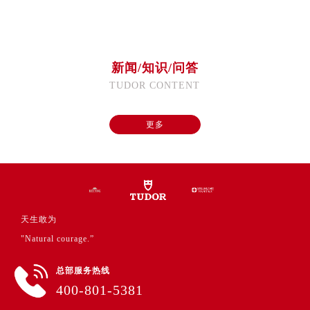
广西壮族自治区来宾市兴宾区桂中大道帝舵售后服务中心（需提前预约）
广西壮族自治区柳州市城中区中山中路帝舵售后服务中心（需提前预约）
广西壮族自治区钦州市钦南区金海湾东大街帝舵售后服务中心（需提前预约）
广西壮族自治区梧州市万秀区龙湖镇高旺路帝舵售后服务中心（需提前预约）
新闻/知识/问答
广西壮族自治区玉林市玉州区金玉路帝舵售后服务中心（需提前预约）
TUDOR CONTENT
海南省儋州市儋州市那大镇兰洋北路帝舵售后服务中心（需提前预约）
海南省东方市八所镇解放西路帝舵售后服务中心（需提前预约）
更多
海南省琼海市嘉积镇东风路帝舵售后服务中心（需提前预约）
海南省三沙市西沙区西沙群岛永兴岛北京路帝舵售后服务中心（需提前预约）
海南省三亚市吉阳区迎宾路帝舵售后服务中心（需提前预约）
海南省万宁市万城镇解放路帝舵售后服务中心（需提前预约）
海南省文昌市文城镇教育东路帝舵售后服务中心（需提前预约）
天生敢为
海南省五指山市通什镇三月三大道帝舵售后服务中心（需提前预约）
"Natural courage.”
香港特别行政区尖沙咀区油尖旺区广东道帝舵售后服务中心（需提前预约）
总部服务热线
香港特别行政区金钟区中西区金钟道帝舵售后服务中心（需提前预约）
400-801-5381
香港特别行政区九龙区油尖旺区弥敦道帝舵售后服务中心（需提前预约）