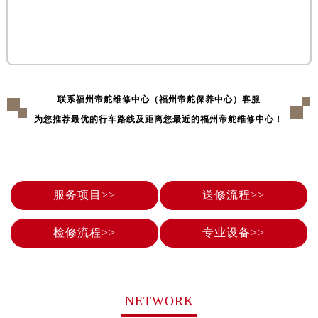
黑龙江省大庆市萨尔图区会战大街帝舵售后服务中心（需提前预约）
黑龙江省鹤岗市向阳区红军路帝舵售后服务中心（需提前预约）
黑龙江省黑河市爱辉区中央街帝舵售后服务中心（需提前预约）
黑龙江省鸡西市鸡冠区红军路帝舵售后服务中心（需提前预约）
黑龙江省佳木斯市向阳区长安路帝舵售后服务中心（需提前预约）
联系福州帝舵维修中心（福州帝舵保养中心）客服
黑龙江省牡丹江市东安区太平路帝舵售后服务中心（需提前预约）
为您推荐最优的行车路线及距离您最近的福州帝舵维修中心！
黑龙江省七台河市桃山区大同街帝舵售后服务中心（需提前预约）
黑龙江省齐齐哈尔市龙沙区龙华路帝舵售后服务中心（需提前预约）
黑龙江省双鸭山市尖山区新兴大街帝舵售后服务中心（需提前预约）
黑龙江省绥化市北林区新华街与康庄路交叉口帝舵售后服务中心（需提前预约）
服务项目>>
送修流程>>
黑龙江省伊春市伊美区通河路帝舵售后服务中心（需提前预约）
吉林省白城市洮北区明仁南街帝舵售后服务中心（需提前预约）
检修流程>>
专业设备>>
吉林省白山市浑江区浑江大街帝舵售后服务中心（需提前预约）
吉林省吉林市船营区河南街帝舵售后服务中心（需提前预约）
吉林省辽源市龙山区人民大街帝舵售后服务中心（需提前预约）
NETWORK
吉林省梅河口市新华街道梅河大街帝舵售后服务中心（需提前预约）