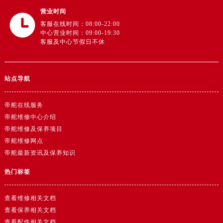
香港特别行政区铜锣湾区湾仔区轩尼诗道帝舵售后服务中心（需提前预约）
营业时间
河南省安阳市文峰区解放大道帝舵售后服务中心（需提前预约）
客服在线时间：08:00-22:00
河南省鹤壁市淇滨区九州路帝舵售后服务中心（需提前预约）
中心营业时间：09:00-19:30
客服及中心节假日不休
河南省济源市沁园街道济水大道帝舵售后服务中心（需提前预约）
河南省焦作市解放区解放路帝舵售后服务中心（需提前预约）
河南省开封市鼓楼区中山路帝舵售后服务中心（需提前预约）
站点导航
河南省洛阳市西工区中州中路与解放路交叉口帝舵售后服务中心（需提前预约）
河南省漯河市源汇区交通路帝舵售后服务中心（需提前预约）
帝舵在线服务
河南省南阳市宛城区范蠡东路与南都路交叉口帝舵售后服务中心（需提前预约）
帝舵维修中心介绍
帝舵维修及保养项目
河南省平顶山市卫东区建设路帝舵售后服务中心（需提前预约）
帝舵维修网点
河南省濮阳市大华龙区开州路绿城路交叉口帝舵售后服务中心（需提前预约）
帝舵最新资讯及保养知识
河南省三门峡市湖滨区和平路帝舵售后服务中心（需提前预约）
河南省商丘市梁园区神火大道帝舵售后服务中心（需提前预约）
热门标签
河南省新乡市红旗区人民路帝舵售后服务中心（需提前预约）
查看维修相关文档
河南省信阳市浉河区东方红大道帝舵售后服务中心（需提前预约）
查看保养相关文档
河南省许昌市魏都区建安大道与八龙路交叉口帝舵售后服务中心（需提前预约）
查看配件相关文档