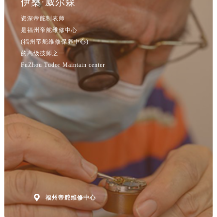
伊桑·威尔森
山西省大同市平城区迎宾街帝舵售后服务中心（需提前预约）
山西省晋城市城区黄华街帝舵售后服务中心（需提前预约）
资深帝舵制表师
是福州帝舵维修中心
山西省晋中市榆次区顺城街帝舵售后服务中心（需提前预约）
(福州帝舵维修保养中心)
山西省临汾市尧都区解放路帝舵售后服务中心（需提前预约）
的高级技师之一
山西省吕梁市离石区永宁中路与建设街交叉口帝舵售后服务中心（需提前预约）
FuZhou Tudor Maintain center
山西省朔州市朔城区怡西路与鄯阳西街交汇处帝舵售后服务中心（需提前预约）
山西省忻州市忻府区和平东街与七一南路交叉口帝舵售后服务中心（需提前预约）
山西省阳泉市郊区平阳东街与新城大道交叉口帝舵售后服务中心（需提前预约）
山西省运城市盐湖区河东街帝舵售后服务中心（需提前预约）
山西省长治市潞州区英雄中路帝舵售后服务中心（需提前预约）
山西省太原市迎泽区迎泽街道解放路15号亨得利名表维修授权店3楼帝舵售后服务中心（需提前预约）
天津市和平区赤峰道136号天津国际金融中心26层2603室帝舵售后服务中心（需提前预约）
安徽省安庆市迎江区人民路帝舵售后服务中心（需提前预约）
安徽省蚌埠市蚌山区淮河路帝舵售后服务中心（需提前预约）
安徽省亳州市谯城区魏武大道帝舵售后服务中心（需提前预约）

福州帝舵维修中心
安徽省池州市贵池区长江路帝舵售后服务中心（需提前预约）