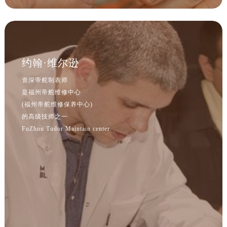
安徽省滁州市琅琊区南谯北路帝舵售后服务中心（需提前预约）
安徽省阜阳市颍州区颍州北路帝舵售后服务中心（需提前预约）
安徽省淮北市相山区淮海路帝舵售后服务中心（需提前预约）
安徽省淮南市田家庵区国庆中路帝舵售后服务中心（需提前预约）
约翰·维尔逊
安徽省黄山市屯溪区黄山西路帝舵售后服务中心（需提前预约）
安徽省六安市金安区解放中路帝舵售后服务中心（需提前预约）
资深帝舵制表师
安徽省马鞍山市雨山区湖南西路帝舵售后服务中心（需提前预约）
是福州帝舵维修中心
安徽省宿州市埇桥区人民中路帝舵售后服务中心（需提前预约）
(福州帝舵维修保养中心)
的高级技师之一
安徽省铜陵市铜官区石城大道帝舵售后服务中心（需提前预约）
FuZhou Tudor Maintain center
安徽省芜湖市镜湖区中山路步行街帝舵售后服务中心（需提前预约）
安徽省宣城市宣州区叠嶂西路帝舵售后服务中心（需提前预约）
福建省龙岩市新罗区九一南路帝舵售后服务中心（需提前预约）
福建省南平市建阳区人民西路帝舵售后服务中心（需提前预约）
福建省宁德市蕉城区天湖东路帝舵售后服务中心（需提前预约）
福建省莆田市城厢区霞林街道荔华东大道帝舵售后服务中心（需提前预约）
福建省三明市三元区东乾二路帝舵售后服务中心（需提前预约）