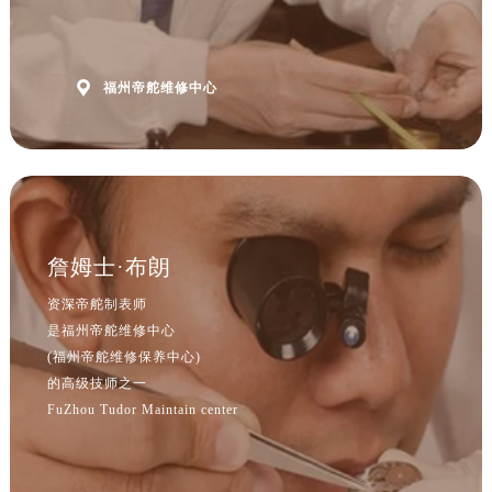
福建省漳州市龙文区步港路帝舵售后服务中心（需提前预约）
江苏省常州市新北区龙锦路1590号现代传媒中心5号楼10层1008室帝舵售后服务中心（需提前预约）
江苏省淮安市清江浦区淮海北路帝舵售后服务中心（需提前预约）

福州帝舵维修中心
江苏省连云港市海州区通灌北路帝舵售后服务中心（需提前预约）
江苏省南京市秦淮区中山南路1号南京中心22层22-C1-C3室帝舵售后服务中心（需提前预约）
江苏省宿迁市宿城区西湖路帝舵售后服务中心（需提前预约）
江苏省泰州市海陵区永定东路399号置地商务中心东塔（华润万象城）17层1706室帝舵售后服务中心（需提前预约）
江苏省徐州市鼓楼区淮海东路29号苏宁广场IFC国际金融中心35层3508室帝舵售后服务中心（需提前预约）
江苏省盐城市盐都区世纪大道5号盐城金融城写字楼1号楼16层1604室帝舵售后服务中心（需提前预约）
詹姆士·布朗
江苏省扬州市邗江区国展路29号星耀天地写字楼1号楼18层1803室帝舵售后服务中心（需提前预约）
资深帝舵制表师
江苏省镇江市京口区中山东路帝舵售后服务中心（需提前预约）
是福州帝舵维修中心
江西省抚州市临川区赣东大道帝舵售后服务中心（需提前预约）
(福州帝舵维修保养中心)
江西省赣州市章贡区文清路帝舵售后服务中心（需提前预约）
的高级技师之一
江西省吉安市吉州区井冈山大道帝舵售后服务中心（需提前预约）
FuZhou Tudor Maintain center
江西省景德镇市珠山区珠山中路帝舵售后服务中心（需提前预约）
江西省九江市浔阳区浔阳路帝舵售后服务中心（需提前预约）