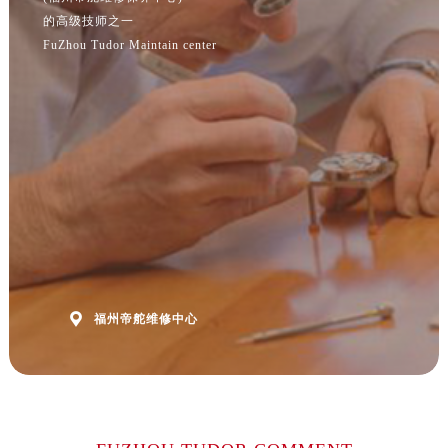
山东省枣庄市滕州市北辛路与善国路交叉口帝舵售后服务中心（需提前预约）
的高级技师之一
山东省淄博市张店区金晶大道帝舵售后服务中心（需提前预约）
FuZhou Tudor Maintain center
上海市黄浦区南京东路299号宏伊国际广场写字楼8层806室帝舵售后服务中心（需提前预约）
上海市徐汇区虹桥路3号港汇中心2座37层3705室帝舵售后服务中心（需提前预约）
浙江省杭州市上城区钱江路1366号华润大厦A座5层503-5室帝舵售后服务中心（需提前预约）
浙江省湖州市吴兴区劳动路帝舵售后服务中心（需提前预约）
浙江省嘉兴市南湖区广益路705号嘉兴世界贸易中心A座13层1304室帝舵售后服务中心（需提前预约）
浙江省金华市金东区东市南街777号金华万达广场4号楼22楼2209室帝舵售后服务中心（需提前预约）
浙江省丽水市莲都区解放街帝舵售后服务中心（需提前预约）
浙江省宁波市江北区大闸南路500号来福士广场办公楼20层2009室帝舵售后服务中心（需提前预约）
浙江省衢州市柯城区上街帝舵售后服务中心（需提前预约）
浙江省绍兴市越城区胜利东路379号世茂天际中心写字楼8层805室帝舵售后服务中心（需提前预约）

福州帝舵维修中心
浙江省舟山市定海区解放东路帝舵售后服务中心（需提前预约）
澳门特别行政区大堂区议事亭前地（新马路）帝舵售后服务中心（需提前预约）
澳门特别行政区风顺堂区南湾大马路帝舵售后服务中心（需提前预约）
澳门特别行政区花地玛堂区关闸广场帝舵售后服务中心（需提前预约）