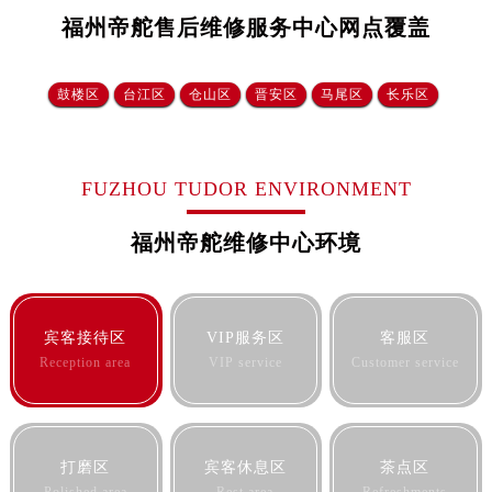
吉林省四平市铁东区紫气大路与南九经街交汇处帝舵售后服务中心（需提前预约）
福州帝舵售后维修服务中心网点覆盖
吉林省松原市宁江区五环大街帝舵售后服务中心（需提前预约）
吉林省通化市东昌区环通乡江南大街帝舵售后服务中心（需提前预约）
鼓楼区
台江区
仓山区
晋安区
马尾区
长乐区
吉林省延边市延吉市解放路帝舵售后服务中心（需提前预约）
辽宁省鞍山市铁东区站前街帝舵售后服务中心（需提前预约）
辽宁省本溪市平山区胜利路帝舵售后服务中心（需提前预约）
FUZHOU TUDOR ENVIRONMENT
辽宁省朝阳市双塔区新华路帝舵售后服务中心（需提前预约）
辽宁省丹东市振兴区七经街帝舵售后服务中心（需提前预约）
福州帝舵维修中心环境
辽宁省抚顺市新抚区东一路帝舵售后服务中心（需提前预约）
辽宁省阜新市海州区解放大街帝舵售后服务中心（需提前预约）
辽宁省葫芦岛市连山区中央路帝舵售后服务中心（需提前预约）
宾客接待区
VIP服务区
客服区
辽宁省锦州市古塔区中央大街帝舵售后服务中心（需提前预约）
Reception area
VIP service
Customer service
辽宁省辽阳市白塔区新运大街帝舵售后服务中心（需提前预约）
辽宁省盘锦市兴隆台区石油大街帝舵售后服务中心（需提前预约）
辽宁省铁岭市银州区南马路帝舵售后服务中心（需提前预约）
打磨区
宾客休息区
茶点区
辽宁省营口市站前区市府路与渤海大街交叉口帝舵售后服务中心（需提前预约）