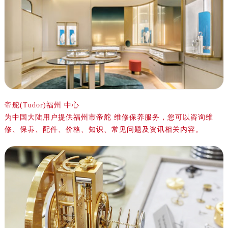
盐城市盐都区世纪大道5号盐城金融城写字楼1号楼16层1604室（需提前预约）
泰州市海陵区永定东路399号置地商务中心东塔写字楼（华润万象城）17层1706室（需提前预约）
宁波市江北区大闸南路500号来福士广场办公楼20层2009室（需提前预约）
杭州市上城区钱江路1366号华润大厦写字楼A座5层503-5室（需提前预约）
金华市金东区东市南街777号金华万达广场写字楼4号楼22层2209室（需提前预约）
绍兴市越城区胜利东路379号世茂天际中心写字楼8层805室（需提前预约）
嘉兴市南湖区广益路705号嘉兴世界贸易中心写字楼A座13层1304室（需提前预约）
南昌市红谷滩新区红谷中大道998号绿地双子塔（中央广场）A1座办公楼14层07室（需提前预约）
帝舵(Tudor)福州 中心
为中国大陆用户提供福州市帝舵 维修保养服务，您可以咨询维
济南市历下区经十路11111号华润中心写字楼（万象城）15层1508室（需提前预约）
修、保养、配件、价格、知识、常见问题及资讯相关内容。
广州市天河区天河路230号万菱汇国际中心写字楼A塔7层704室（需提前预约）
广州市越秀区环市东路371-375号世界贸易中心大厦南塔写字楼15层07室（需提前预约）
深圳市罗湖区深南东路5001号华润大厦写字楼17层1701室（需提前预约）
惠州市惠城区江北文昌一路7号华贸大厦写字楼1座30层05室（需提前预约）
厦门市思明区湖滨东路95号华润大厦写字楼B座11层1104室（需提前预约）
福州市鼓楼区五四路128-1号恒力城写字楼15层03室（需提前预约）
成都市锦江区人民东路6号SAC东原中心写字楼24层2406B室（需提前预约）