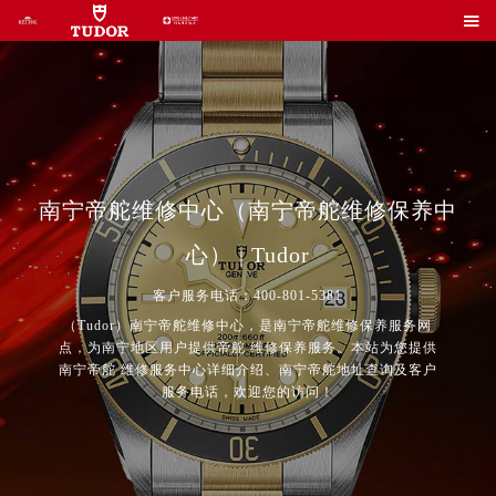

南宁帝舵维修中心（南宁帝舵维修保养中
心） | Tudor
客户服务电话：400-801-5381
（Tudor）南宁帝舵维修中心，是南宁帝舵维修保养服务网
点，为南宁地区用户提供帝舵 维修保养服务。本站为您提供
南宁帝舵 维修服务中心详细介绍、南宁帝舵地址查询及客户
2026年8月帝舵中国区售后服务网络优化升级公告
服务电话，欢迎您的访问！
2026年8月帝舵全国官方售后客户服务热线：400-801-5381
帝舵官方全国统一服务热线400-801-5381，服务覆盖中国大陆、香港、澳门、台湾全部区域（非大陆需加拨“+86”）
2026年8月帝舵售后服务中心最新网点地址：