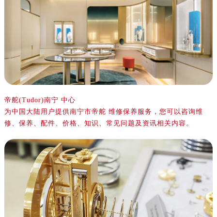
南昌市红谷滩新区红谷中大道998号绿地双子塔（中央广场）A1座办公楼14层07室（需提前预约）
济南市历下区经十路11111号华润中心写字楼（万象城）15层1508室（需提前预约）
广州市天河区天河路230号万菱汇国际中心写字楼A塔7层704室（需提前预约）
广州市越秀区环市东路371-375号世界贸易中心大厦南塔写字楼15层07室（需提前预约）
深圳市罗湖区深南东路5001号华润大厦写字楼17层1701室（需提前预约）
惠州市惠城区江北文昌一路7号华贸大厦写字楼1座30层05室（需提前预约）
厦门市思明区湖滨东路95号华润大厦写字楼B座11层1104室（需提前预约）
福州市鼓楼区五四路128-1号恒力城写字楼15层03室（需提前预约）
帝舵(Tudor)南宁 中心
为中国大陆用户提供南宁市帝舵 维修保养服务，您可以咨询维
成都市锦江区人民东路6号SAC东原中心写字楼24层2406B室（需提前预约）
修、保养、配件、价格、知识、常见问题及资讯相关内容。
重庆市江北区观音桥步行街2号融恒时代广场写字楼9层902室（需提前预约）
长沙市芙蓉区定王台街道建湘路393号世茂环球金融中心写字楼（芙蓉广场）10层13室（需提前预约）
郑州市二七区铭功路10号华润大厦写字楼29层2905室（需提前预约）
太原市迎泽区解放路15号亨得利名表服务中心（品牌授权店）3层整层（需提前预约）
沈阳市沈河区中街路137号亨得利名表服务中心（品牌授权店）1层整层（需提前预约）
沈阳市沈河区中街路83号亨得利名表服务中心（品牌授权店）1层整层（需提前预约）
乌鲁木齐市天山区红山路26号时代广场（CCMALL）C座17层17-B（需提前预约）