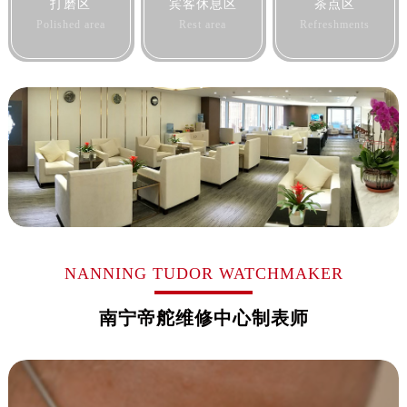
打磨区
宾客休息区
茶点区
黑龙江省齐齐哈尔市龙沙区龙华路帝舵售后服务中心（需提前预约）
Polished area
Rest area
Refreshments
黑龙江省双鸭山市尖山区新兴大街帝舵售后服务中心（需提前预约）
黑龙江省绥化市北林区新华街与康庄路交叉口帝舵售后服务中心（需提前预约）
黑龙江省伊春市伊美区通河路帝舵售后服务中心（需提前预约）
吉林省白城市洮北区明仁南街帝舵售后服务中心（需提前预约）
吉林省白山市浑江区浑江大街帝舵售后服务中心（需提前预约）
吉林省吉林市船营区河南街帝舵售后服务中心（需提前预约）
吉林省辽源市龙山区人民大街帝舵售后服务中心（需提前预约）
吉林省梅河口市新华街道梅河大街帝舵售后服务中心（需提前预约）
吉林省四平市铁东区紫气大路与南九经街交汇处帝舵售后服务中心（需提前预约）
吉林省松原市宁江区五环大街帝舵售后服务中心（需提前预约）
NANNING TUDOR WATCHMAKER
吉林省通化市东昌区环通乡江南大街帝舵售后服务中心（需提前预约）
吉林省延边市延吉市解放路帝舵售后服务中心（需提前预约）
南宁帝舵维修中心制表师
辽宁省鞍山市铁东区站前街帝舵售后服务中心（需提前预约）
辽宁省本溪市平山区胜利路帝舵售后服务中心（需提前预约）
辽宁省朝阳市双塔区新华路帝舵售后服务中心（需提前预约）