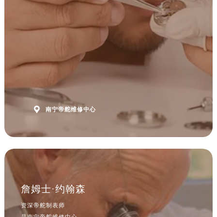
安徽省宿州市埇桥区人民中路帝舵售后服务中心（需提前预约）
安徽省铜陵市铜官区石城大道帝舵售后服务中心（需提前预约）
安徽省芜湖市镜湖区中山路步行街帝舵售后服务中心（需提前预约）
安徽省宣城市宣州区叠嶂西路帝舵售后服务中心（需提前预约）
福建省龙岩市新罗区九一南路帝舵售后服务中心（需提前预约）
福建省南平市建阳区人民西路帝舵售后服务中心（需提前预约）
福建省宁德市蕉城区天湖东路帝舵售后服务中心（需提前预约）
福建省莆田市城厢区霞林街道荔华东大道帝舵售后服务中心（需提前预约）

南宁帝舵维修中心
福建省三明市三元区东乾二路帝舵售后服务中心（需提前预约）
福建省漳州市龙文区步港路帝舵售后服务中心（需提前预约）
江苏省常州市新北区龙锦路1590号现代传媒中心5号楼10层1008室帝舵售后服务中心（需提前预约）
江苏省淮安市清江浦区淮海北路帝舵售后服务中心（需提前预约）
江苏省连云港市海州区通灌北路帝舵售后服务中心（需提前预约）
江苏省南京市秦淮区中山南路1号南京中心22层22-C1-C3室帝舵售后服务中心（需提前预约）
詹姆士·约翰森
江苏省宿迁市宿城区西湖路帝舵售后服务中心（需提前预约）
资深帝舵制表师
江苏省泰州市海陵区永定东路399号置地商务中心东塔（华润万象城）17层1706室帝舵售后服务中心（需提前预约）
是南宁帝舵维修中心