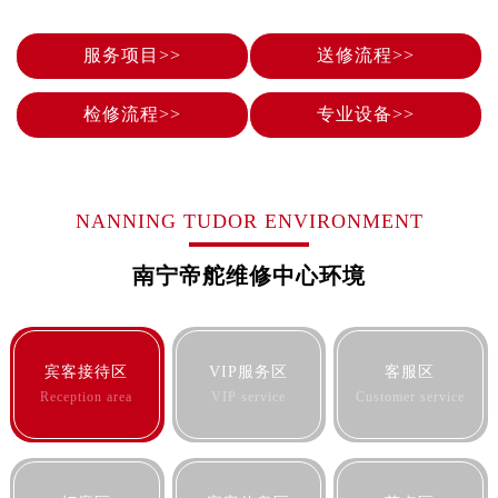
昆明市盘龙区北京路928号同德昆明广场写字楼10层06室（需提前预约）
石家庄市长安区中山东路39号勒泰中心写字楼B座13层07室（需提前预约）
服务项目>>
送修流程>>
西安市碑林区南关正街88号华侨城长安国际中心E座6楼10室（需提前预约）
海口市龙华区金贸东路5号海口华润大厦B座17层1707室（需提前预约）
检修流程>>
专业设备>>
唐山市路南区新华东道100号万达广场写字楼A座10层1002室（需提前预约）
台州市椒江区东海大道1800号腾达中心东1幢20楼2002室（需提前预约）
内蒙古自治区呼和浩特市玉泉区大学西街70号华润万象城写字楼（鄂尔多斯大厦）23层2326室（需提前预约）
NANNING TUDOR ENVIRONMENT
甘肃省兰州市七里河区西津西路16号兰州中心写字楼21层2102室（需提前预约）
重庆市解放碑渝中区民权路28号英利国际金融中心写字楼20层01室（需提前预约）
南宁帝舵维修中心环境
黑龙江省大庆市萨尔图区会战大街帝舵售后服务中心（需提前预约）
黑龙江省鹤岗市向阳区红军路帝舵售后服务中心（需提前预约）
黑龙江省黑河市爱辉区中央街帝舵售后服务中心（需提前预约）
宾客接待区
VIP服务区
客服区
黑龙江省鸡西市鸡冠区红军路帝舵售后服务中心（需提前预约）
Reception area
VIP service
Customer service
黑龙江省佳木斯市向阳区长安路帝舵售后服务中心（需提前预约）
黑龙江省牡丹江市东安区太平路帝舵售后服务中心（需提前预约）
黑龙江省七台河市桃山区大同街帝舵售后服务中心（需提前预约）