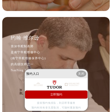
内蒙古自治区包头市青山区幸福路甲3号王府井百货名表维修帝舵售后服务中心（需提前预约）
内蒙古自治区赤峰市红山区哈达街帝舵售后服务中心（需提前预约）
内蒙古自治区鄂尔多斯市东胜区伊金霍洛街帝舵售后服务中心（需提前预约）
内蒙古自治区呼伦贝尔市海拉尔区中央街帝舵售后服务中心（需提前预约）
内蒙古自治区通辽市科尔沁区明仁大街帝舵售后服务中心（需提前预约）
约翰·维尔逊
内蒙古自治区乌海市海勃湾区人民南路帝舵售后服务中心（需提前预约）
内蒙古自治区乌兰察布市集宁区恩和大街帝舵售后服务中心（需提前预约）
资深帝舵制表师
内蒙古自治区锡林郭勒盟市锡林浩特市光明街与额尔敦路交叉口帝舵售后服务中心（需提前预约）
是南宁帝舵维修中心
内蒙古自治区兴安盟市乌兰浩特市兴安大街帝舵售后服务中心（需提前预约）
(南宁帝舵维修保养中心)
的高级技师之一
山西省大同市平城区迎宾街帝舵售后服务中心（需提前预约）
NanNing Tudor Maintain center
山西省晋城市城区黄华街帝舵售后服务中心（需提前预约）
预约入口
关闭
山西省晋中市榆次区顺城街帝舵售后服务中心（需提前预约）
山西省临汾市尧都区解放路帝舵售后服务中心（需提前预约）
山西省吕梁市离石区永宁中路与建设街交叉口帝舵售后服务中心（需提前预约）
立即预约
山西省朔州市朔城区怡西路与鄯阳西街交汇处帝舵售后服务中心（需提前预约）
提前预约免排队，到店即享服务
山西省忻州市忻府区和平东街与七一南路交叉口帝舵售后服务中心（需提前预约）
预约时间有变无需取消，可随时重新预约