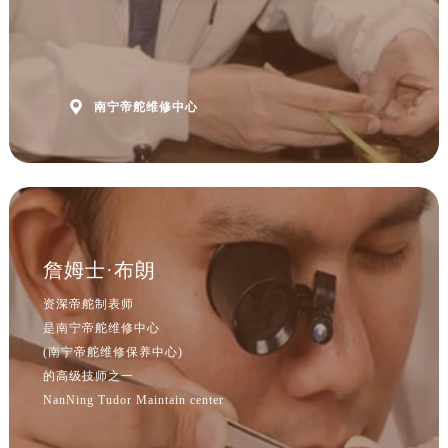
山西省阳泉市郊区平阳东街与新城大道交叉口帝舵售后服务中心（需提前预约）
山西省运城市盐湖区河东街帝舵售后服务中心（需提前预约）
山西省长治市潞州区英雄中路帝舵售后服务中心（需提前预约）
山西省太原市迎泽区迎泽街道解放路15号亨得利名表维修授权店3楼帝舵售后服务中心（需提前预约）

南宁帝舵维修中心
天津市和平区赤峰道136号天津国际金融中心26层2603室帝舵售后服务中心（需提前预约）
安徽省安庆市迎江区人民路帝舵售后服务中心（需提前预约）
安徽省蚌埠市蚌山区淮河路帝舵售后服务中心（需提前预约）
安徽省亳州市谯城区魏武大道帝舵售后服务中心（需提前预约）
安徽省池州市贵池区长江路帝舵售后服务中心（需提前预约）
安徽省滁州市琅琊区南谯北路帝舵售后服务中心（需提前预约）
詹姆士·布朗
安徽省阜阳市颍州区颍州北路帝舵售后服务中心（需提前预约）
资深帝舵制表师
安徽省淮北市相山区淮海路帝舵售后服务中心（需提前预约）
是南宁帝舵维修中心
安徽省淮南市田家庵区国庆中路帝舵售后服务中心（需提前预约）
(南宁帝舵维修保养中心)
安徽省黄山市屯溪区黄山西路帝舵售后服务中心（需提前预约）
的高级技师之一
安徽省六安市金安区解放中路帝舵售后服务中心（需提前预约）
NanNing Tudor Maintain center
安徽省马鞍山市雨山区湖南西路帝舵售后服务中心（需提前预约）