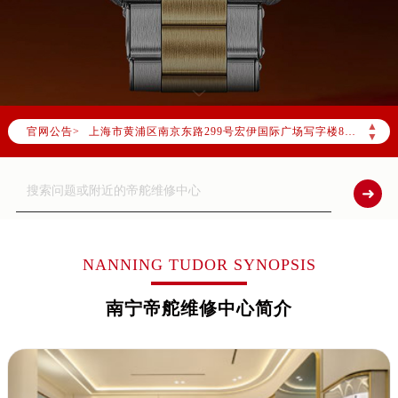
北京市朝阳区建国门外大街甲6号华熙国际中心写字楼D座11层1102室（北京总部）（需提前预约）
北京市东城区东长安街1号东方广场写字楼W3座6层602室（需提前预约）
天津市和平区赤峰道136号天津国际金融中心写字楼26层2603室（需提前预约）
上海市徐汇区虹桥路3号港汇中心写字楼2座37层3705室（需提前预约）
上海市黄浦区南京东路299号宏伊国际广场写字楼8层806室（需提前预约）
▲
官网公告>
南京市秦淮区中山南路1号（新街口）南京中心写字楼22层C1-1室（需提前预约）
▼
常州市新北区龙锦路1590号现代传媒中心写字楼5号楼10层1008室（需提前预约）
徐州市鼓楼区淮海东路29号苏宁广场IFC国际金融中心写字楼35层3508室（需提前预约）
扬州市邗江区国展路29号星耀天地写字楼1号楼18层1803室（需提前预约）
盐城市盐都区世纪大道5号盐城金融城写字楼1号楼16层1604室（需提前预约）
泰州市海陵区永定东路399号置地商务中心东塔写字楼（华润万象城）17层1706室（需提前预约）
NANNING TUDOR SYNOPSIS
宁波市江北区大闸南路500号来福士广场办公楼20层2009室（需提前预约）
南宁帝舵维修中心简介
杭州市上城区钱江路1366号华润大厦写字楼A座5层503-5室（需提前预约）
金华市金东区东市南街777号金华万达广场写字楼4号楼22层2209室（需提前预约）
绍兴市越城区胜利东路379号世茂天际中心写字楼8层805室（需提前预约）
嘉兴市南湖区广益路705号嘉兴世界贸易中心写字楼A座13层1304室（需提前预约）