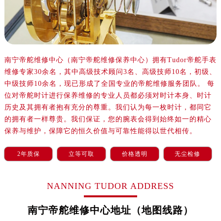
温州市鹿城区锦绣路1067号置信广场10层1015室（需提前预约）
哈尔滨市道里区友谊西路600号富力中心T2座写字楼29层03室（需提前预约）
大连市中山区人民路15号国际金融大厦7层G室（需提前预约）
佛山市禅城区季华五路57号万科金融中心C座12层1205室（需提前预约）
东莞市东城街道鸿福东路1号民盈国贸中心T1写字楼9层907室（需提前预约）
南宁帝舵维修中心（南宁帝舵维修保养中心）拥有Tudor帝舵手表
维修专家30余名，其中高级技术顾问3名、高级技师10名，初级、
无锡市梁溪区人民中路139号恒隆广场写字楼1座11层1104室（需提前预约）
中级技师10余名，现已形成了全国专业的帝舵维修服务团队。 每
南通市崇川区工农路57号圆融广场写字楼16层1603室（需提前预约）
位对帝舵时计进行保养维修的专业人员都必须对时计本身、时计
苏州市苏州工业园区星港街199号苏州中心办公楼C座22层08室（需提前预约）
历史及其拥有者抱有充分的尊重。我们认为每一枚时计，都同它
武汉市江汉区解放大道686号世界贸易大厦38层09室（需提前预约）
的拥有者一样尊贵。我们保证，您的腕表会得到始终如一的精心
南宁市青秀区金湖路59号地王大厦12楼1224室（需提前预约）
保养与维护，保障它的恒久价值与可靠性能得以世代相传。
合肥市蜀山区潜山路111号万象城华润大厦B座12楼03室（需提前预约）
2年质保
立等可取
价格透明
无尘检修
泉州市丰泽区宝洲路729号浦西万达中心写字楼A座7楼709室（需提前预约）
青岛市南区山东路6号华润大厦B座22层04室（需提前预约）
烟台市芝罘区胜利路139号万达金融中心A座907室（需提前预约）
NANNING TUDOR ADDRESS
长春市朝阳区西安大路727号中银大厦A座(旺进大厦)18层09室（需提前预约）
南宁帝舵维修中心地址（地图线路）
贵阳市南明区都司高架桥路33号亨特国际金融中心14楼14D（需提前预约）