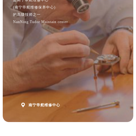
江苏省徐州市鼓楼区淮海东路29号苏宁广场IFC国际金融中心35层3508室帝舵售后服务中心（需提前预约）
(南宁帝舵维修保养中心)
江苏省盐城市盐都区世纪大道5号盐城金融城写字楼1号楼16层1604室帝舵售后服务中心（需提前预约）
的高级技师之一
江苏省扬州市邗江区国展路29号星耀天地写字楼1号楼18层1803室帝舵售后服务中心（需提前预约）
NanNing Tudor Maintain center
江苏省镇江市京口区中山东路帝舵售后服务中心（需提前预约）
江西省抚州市临川区赣东大道帝舵售后服务中心（需提前预约）
江西省赣州市章贡区文清路帝舵售后服务中心（需提前预约）
江西省吉安市吉州区井冈山大道帝舵售后服务中心（需提前预约）
江西省景德镇市珠山区珠山中路帝舵售后服务中心（需提前预约）
江西省九江市浔阳区浔阳路帝舵售后服务中心（需提前预约）
江西省南昌市红谷滩新区红谷中大道998号绿地双子塔（中央广场）A1座办公楼14层1407室帝舵售后服务中心（需提前预约）
江西省萍乡市安源区萍安北大道与康庄路交叉口帝舵售后服务中心（需提前预约）
江西省上饶市信州区滨江西路帝舵售后服务中心（需提前预约）

江西省新余市渝水区北湖西路帝舵售后服务中心（需提前预约）
南宁帝舵维修中心
江西省宜春市袁州区中山中路帝舵售后服务中心（需提前预约）
江西省鹰潭市月湖区胜利东路帝舵售后服务中心（需提前预约）
山东省德州市德城区东风中路帝舵售后服务中心（需提前预约）