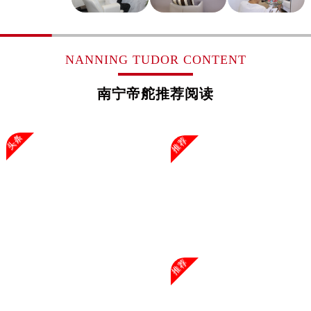
浙江省金华市金东区东市南街777号金华万达广场4号楼22楼2209室帝舵售后服务中心（需提前预约）
浙江省丽水市莲都区解放街帝舵售后服务中心（需提前预约）
浙江省宁波市江北区大闸南路500号来福士广场办公楼20层2009室帝舵售后服务中心（需提前预约）
NANNING TUDOR CONTENT
浙江省衢州市柯城区上街帝舵售后服务中心（需提前预约）
浙江省绍兴市越城区胜利东路379号世茂天际中心写字楼8层805室帝舵售后服务中心（需提前预约）
南宁帝舵推荐阅读
浙江省舟山市定海区解放东路帝舵售后服务中心（需提前预约）
澳门特别行政区大堂区议事亭前地（新马路）帝舵售后服务中心（需提前预约）
头条
推荐
澳门特别行政区风顺堂区南湾大马路帝舵售后服务中心（需提前预约）
澳门特别行政区花地玛堂区关闸广场帝舵售后服务中心（需提前预约）
澳门特别行政区花王堂区大三巴商圈帝舵售后服务中心（需提前预约）
澳门特别行政区嘉模堂区官也街帝舵售后服务中心（需提前预约）
澳门省路氹城市金光大道帝舵售后服务中心（需提前预约）
澳门特别行政区望德堂区塔石广场帝舵售后服务中心（需提前预约）
福建省福州市鼓楼区五四路128-1号恒力城写字楼15层03室帝舵售后服务中心（需提前预约）
推荐
福建省厦门市思明区湖滨东路95号万象城华润大厦B座11层1104室帝舵售后服务中心（需提前预约）
广东省潮州市潮安区新风路与潮汕路交汇处帝舵售后服务中心（需提前预约）