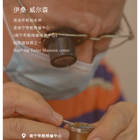
辽宁省丹东市振兴区七经街帝舵售后服务中心（需提前预约）
伊桑·威尔森
辽宁省抚顺市新抚区东一路帝舵售后服务中心（需提前预约）
辽宁省阜新市海州区解放大街帝舵售后服务中心（需提前预约）
资深帝舵制表师
是南宁帝舵维修中心
辽宁省葫芦岛市连山区中央路帝舵售后服务中心（需提前预约）
(南宁帝舵维修保养中心)
辽宁省锦州市古塔区中央大街帝舵售后服务中心（需提前预约）
的高级技师之一
辽宁省辽阳市白塔区新运大街帝舵售后服务中心（需提前预约）
NanNing Tudor Maintain center
辽宁省盘锦市兴隆台区石油大街帝舵售后服务中心（需提前预约）
辽宁省铁岭市银州区南马路帝舵售后服务中心（需提前预约）
辽宁省营口市站前区市府路与渤海大街交叉口帝舵售后服务中心（需提前预约）
辽宁省沈阳市沈河区中街路137号亨得利名表维修授权店1楼帝舵售后服务中心（需提前预约）
辽宁省沈阳市沈河区中街路83号亨得利名表维修授权店1楼帝舵售后服务中心（需提前预约）
北京市朝阳区建国门外大街甲6号华熙国际中心D座11层1102室帝舵售后服务中心（北京总部）（需提前预约）
北京市东城区东长安街1号王府井东方广场W3座6层602室帝舵售后服务中心（需提前预约）
河北省保定市竞秀区朝阳北大街北国先天下帝舵售后服务中心（需提前预约）
内蒙古自治区阿拉善盟市左旗土尔扈特大街帝舵售后服务中心（需提前预约）
内蒙古自治区巴彦淖尔市临河区新华街帝舵售后服务中心（需提前预约）

南宁帝舵维修中心