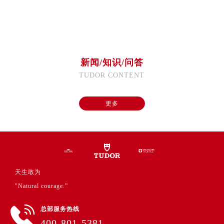
广东省广州市天河区天河路230号万菱汇国际中心A塔7层704室帝舵售后服务中心（需提前预约）
广东省广州市越秀区环市东路371-375号世界贸易中心大厦南塔15层1507室帝舵售后服务中心（需提前预约）
广东省河源市源城区越王大道帝舵售后服务中心（需提前预约）
广东省惠州市惠城区江北文昌一路7号华贸大厦1座30层3005室帝舵售后服务中心（需提前预约）
广东省江门市蓬江区广场西路帝舵售后服务中心（需提前预约）
新闻/知识/问答
广东省揭阳市榕城进贤门步行街帝舵售后服务中心（需提前预约）
TUDOR CONTENT
广东省茂名市电白区水东街道迎宾大道帝舵售后服务中心（需提前预约）
广东省梅州市梅江区金燕大道帝舵售后服务中心（需提前预约）
更多
广东省清远市清城区湖西路帝舵售后服务中心（需提前预约）
广东省汕头市龙湖区长平路帝舵售后服务中心（需提前预约）
广东省汕尾市城区香洲街道园林社区翠园街帝舵售后服务中心（需提前预约）
广东省韶关市武江区芙蓉新区与老城中心交汇处帝舵售后服务中心（需提前预约）
广东省深圳市罗湖区深南东路5001号华润大厦17层1701室帝舵售后服务中心（需提前预约）
天生敢为
广东省阳江市江城区东风一路帝舵售后服务中心（需提前预约）
"Natural courage.”
广东省云浮市云城区金山路帝舵售后服务中心（需提前预约）
总部服务热线
广东省湛江市赤坎区观海北路帝舵售后服务中心（需提前预约）
400-801-5381