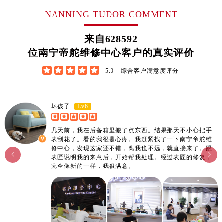
山东省东营市东营区济南路帝舵售后服务中心（需提前预约）
NANNING TUDOR COMMENT
山东省济南市历下区经十路11111号华润中心写字楼（万象城）15层1508室帝舵售后服务中心（需提前预约）
山东省济宁市任城区太白楼路帝舵售后服务中心（需提前预约）
来自
628592
山东省莱芜市文化南路8号银座商城名表维修一楼名表维修帝舵售后服务中心（需提前预约）
位南宁帝舵维修中心客户的真实评价
山东省临沂市兰山区解放路帝舵售后服务中心（需提前预约）





5.0
综合客户满意度评分
山东省日照市东港区烟台路帝舵售后服务中心（需提前预约）
山东省泰安市泰山区财源街道泰山大街帝舵售后服务中心（需提前预约）
山东省威海市环翠区新威海路89号振华商厦一楼名表维修帝舵售后服务中心（需提前预约）
Lv6
坏孩子
山东省潍坊市奎文区东风东街帝舵售后服务中心（需提前预约）
山东省枣庄市滕州市北辛路与善国路交叉口帝舵售后服务中心（需提前预约）
几天前，我在后备箱里搬了点东西。结果那天不小心把手
表刮花了。看的我很是心疼。我赶紧找了一下南宁帝舵维
山东省淄博市张店区金晶大道帝舵售后服务中心（需提前预约）
修中心，发现这家还不错，离我也不远，就直接来了。跟


上海市黄浦区南京东路299号宏伊国际广场写字楼8层806室帝舵售后服务中心（需提前预约）
表匠说明我的来意后，开始帮我处理。经过表匠的修复，
完全像新的一样，我很满意。
上海市徐汇区虹桥路3号港汇中心2座37层3705室帝舵售后服务中心（需提前预约）
浙江省杭州市上城区钱江路1366号华润大厦A座5层503-5室帝舵售后服务中心（需提前预约）
浙江省湖州市吴兴区劳动路帝舵售后服务中心（需提前预约）
浙江省嘉兴市南湖区广益路705号嘉兴世界贸易中心A座13层1304室帝舵售后服务中心（需提前预约）