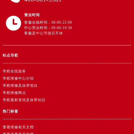
广东省肇庆市端州区信安大道与砚都大道交汇处帝舵售后服务中心（需提前预约）
广西壮族自治区百色市右江区中山二路帝舵售后服务中心（需提前预约）
营业时间
广西壮族自治区北海市海城区北京路帝舵售后服务中心（需提前预约）
客服在线时间：08:00-22:00
广西壮族自治区崇左市江州区石景林街道友谊大道与丽川路交汇处帝舵售后服务中心（需提前预约）
中心营业时间：09:00-19:30
客服及中心节假日不休
广西壮族自治区防城港市港口区金花茶大道帝舵售后服务中心（需提前预约）
广西壮族自治区贵港市港北区港城街道布山大道与仙衣路交叉口帝舵售后服务中心（需提前预约）
广西壮族自治区桂林市秀峰区红岭路帝舵售后服务中心（需提前预约）
站点导航
广西壮族自治区河池市金城江区金城江街道朝阳路帝舵售后服务中心（需提前预约）
广西壮族自治区贺州市八步区城东街道灵峰南路帝舵售后服务中心（需提前预约）
帝舵在线服务
广西壮族自治区来宾市兴宾区桂中大道帝舵售后服务中心（需提前预约）
帝舵维修中心介绍
帝舵维修及保养项目
广西壮族自治区柳州市城中区中山中路帝舵售后服务中心（需提前预约）
帝舵维修网点
广西壮族自治区钦州市钦南区金海湾东大街帝舵售后服务中心（需提前预约）
帝舵最新资讯及保养知识
广西壮族自治区梧州市万秀区龙湖镇高旺路帝舵售后服务中心（需提前预约）
广西壮族自治区玉林市玉州区金玉路帝舵售后服务中心（需提前预约）
热门标签
海南省儋州市儋州市那大镇兰洋北路帝舵售后服务中心（需提前预约）
查看维修相关文档
海南省东方市八所镇解放西路帝舵售后服务中心（需提前预约）