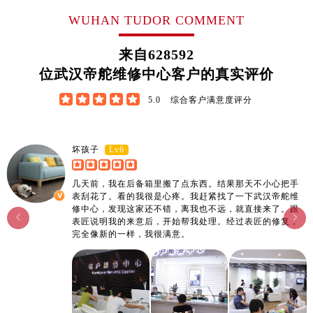
WUHAN TUDOR COMMENT
来自
628592
位武汉帝舵维修中心客户的真实评价





5.0
综合客户满意度评分
Lv6
坏孩子
几天前，我在后备箱里搬了点东西。结果那天不小心把手
表刮花了。看的我很是心疼。我赶紧找了一下武汉帝舵维
修中心，发现这家还不错，离我也不远，就直接来了。跟


表匠说明我的来意后，开始帮我处理。经过表匠的修复，
完全像新的一样，我很满意。