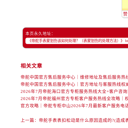
吉林省白城市洮北区明仁南街帝舵售
吉林省白山市浑江区浑江大街帝舵售
赞
吉林省吉林市船营区河南街帝舵售后
吉林省辽源市龙山区人民大街帝舵售
本页永久地址：
吉林省梅河口市新华街道梅河大街帝
吉林省四平市铁东区紫气大路与南九
吉林省松原市宁江区五环大街帝舵售
吉林省通化市东昌区环通乡江南大街
相关文章
吉林省延边市延吉市解放路帝舵售后
辽宁省鞍山市铁东区站前街帝舵售后
辽宁省本溪市平山区胜利路帝舵售后
辽宁省朝阳市双塔区新华路帝舵售后
辽宁省丹东市振兴区七经街帝舵售后
辽宁省抚顺市新抚区东一路帝舵售后
辽宁省阜新市海州区解放大街帝舵售
上一篇：
帝舵手表表扣松动是什么原因造成的?(造成
辽宁省葫芦岛市连山区中央路帝舵售