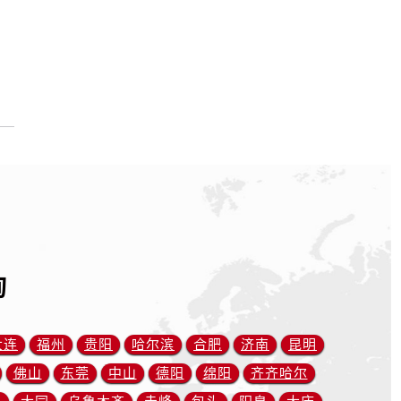
询
大连
福州
贵阳
哈尔滨
合肥
济南
昆明
佛山
东莞
中山
德阳
绵阳
齐齐哈尔