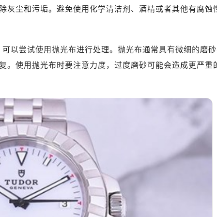
厦写字楼17层1701室（需提前预约）
除灰尘和污垢。避免使用化学清洁剂、酒精或者其他有腐蚀
厦写字楼1座30层05室（需提前预约）
字楼B座11层1104室（需提前预约）
写字楼15层03室（需提前预约）
可以尝试使用抛光布进行处理。抛光布通常具有微细的磨砂
心写字楼24层2406B室（需提前预约）
复。使用抛光布时要注意力度，过度磨砂可能会造成更严重
代广场写字楼9层902室（需提前预约）
号世茂环球金融中心写字楼（芙蓉广场）10层13室（需提前预约
楼29层2905室（需提前预约）
表服务中心（品牌授权店）3层整层（需提前预约）
表服务中心（品牌授权店）1层整层（需提前预约）
表服务中心（品牌授权店）1层整层（需提前预约）
（CCMALL）C座17层17-B（需提前预约）
10层1015室（需提前预约）
心T2座写字楼29层03室（需提前预约）
厦7层G室（需提前预约）
心C座12层1205室（需提前预约）