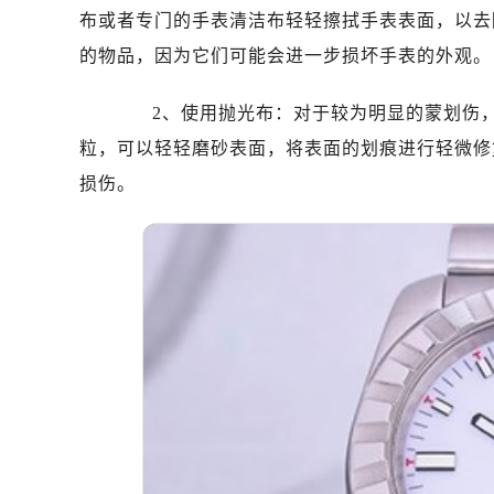
深圳市罗湖区深南东路5001号华润大
布或者专门的手表清洁布轻轻擦拭手表表面，以去
惠州市惠城区江北文昌一路7号华贸大
的物品，因为它们可能会进一步损坏手表的外观。
厦门市思明区湖滨东路95号华润大厦写
福州市鼓楼区五四路128-1号恒力城
2、使用抛光布：对于较为明显的蒙划伤，
成都市锦江区人民东路6号SAC东原中
粒，可以轻轻磨砂表面，将表面的划痕进行轻微修
重庆市江北区观音桥步行街2号融恒时
损伤。
长沙市芙蓉区定王台街道建湘路393
郑州市二七区铭功路10号华润大厦写字
太原市迎泽区解放路15号亨得利名
沈阳市沈河区中街路137号亨得利名
沈阳市沈河区中街路83号亨得利名
乌鲁木齐市天山区红山路26号时代广场
温州市鹿城区锦绣路1067号置信广场
哈尔滨市道里区友谊西路600号富力中
大连市中山区人民路15号国际金融大
佛山市禅城区季华五路57号万科金融中