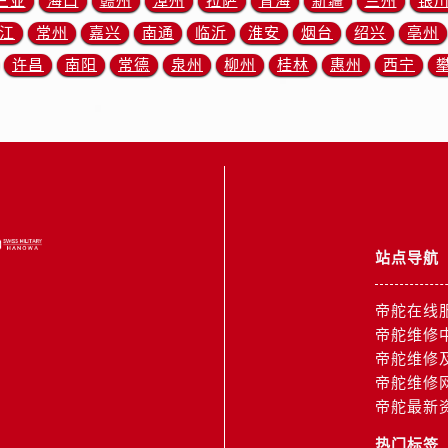
三亚
海口
赣州
漳州
拉萨
青海
新疆
兰州
银
街帝舵售后服务中心（需提前预约）
江
常州
嘉兴
南通
临沂
淮安
烟台
绍兴
亳州
路帝舵售后服务中心（需提前预约）
大街帝舵售后服务中心（需提前预约）
许昌
南阳
常德
泉州
柳州
桂林
惠州
西宁
市光明街与额尔敦路交叉口帝舵售后服务中心（需提前预约）
安大街帝舵售后服务中心（需提前预约）
服务中心（需提前预约）
务中心（需提前预约）
服务中心（需提前预约）
服务中心（需提前预约）
站点导航
街交叉口帝舵售后服务中心（需提前预约）
街交汇处帝舵售后服务中心（需提前预约）
帝舵在线
南路交叉口帝舵售后服务中心（需提前预约）
帝舵维修
道交叉口帝舵售后服务中心（需提前预约）
帝舵维修
服务中心（需提前预约）
帝舵维修
后服务中心（需提前预约）
帝舵最新
15号亨得利名表维修授权店3楼帝舵售后服务中心（需提前预约
热门标签