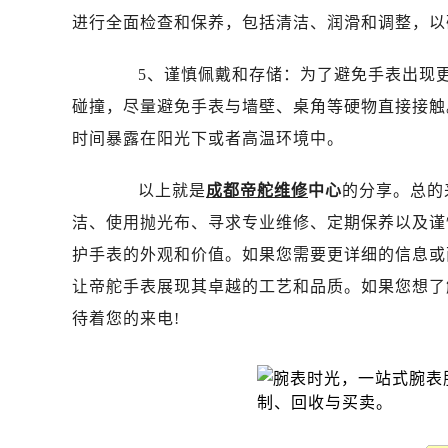
唐山市路南区新华东道100号万达广场
进行全面检查和保养，包括清洁、润滑和调整，以
台州市椒江区东海大道1800号腾达中
内蒙古自治区呼和浩特市玉泉区大学西
5、谨慎佩戴和存储：为了避免手表出现更
甘肃省兰州市七里河区西津西路16号兰
碰撞，尽量避免手表与墙壁、桌角等硬物直接接触
重庆市解放碑渝中区民权路28号英利
时间暴露在阳光下或者高温环境中。
黑龙江省大庆市萨尔图区会战大街帝
黑龙江省鹤岗市向阳区红军路帝舵售
以上就是
成都帝舵维修
中心
的分享。总的
黑龙江省黑河市爱辉区中央街帝舵售
洁、使用抛光布、寻求专业维修、定期保养以及谨
黑龙江省鸡西市鸡冠区红军路帝舵售
护手表的外观和价值。如果您需要更详细的信息或
黑龙江省佳木斯市向阳区长安路帝舵
让帝舵手表展现其卓越的工艺和品质。如果您想了
黑龙江省牡丹江市东安区太平路帝舵
黑龙江省七台河市桃山区大同街帝舵
待着您的来电!
黑龙江省齐齐哈尔市龙沙区龙华路帝
黑龙江省双鸭山市尖山区新兴大街帝
黑龙江省绥化市北林区新华街与康庄
黑龙江省伊春市伊美区通河路帝舵售