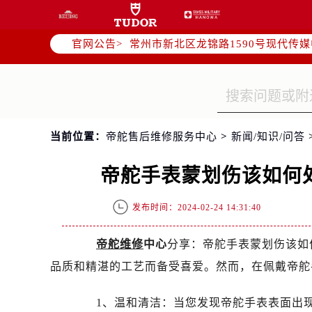
上海市黄浦区南京东路299号宏伊国
南京市秦淮区中山南路1号（新街口）
官网公告>
常州市新北区龙锦路1590号现代传媒
徐州市鼓楼区淮海东路29号苏宁广场I
扬州市邗江区国展路29号星耀天地写字
盐城市盐都区世纪大道5号盐城金融城写
泰州市海陵区永定东路399号置地商
当前位置：
帝舵售后维修服务中心
>
新闻/知识/问答
宁波市江北区大闸南路500号来福士广
杭州市上城区钱江路1366号华润大厦
帝舵手表蒙划伤该如何
金华市金东区东市南街777号金华万达
绍兴市越城区胜利东路379号世茂天
发布时间：2024-02-24 14:31:40
嘉兴市南湖区广益路705号嘉兴世界贸
南昌市红谷滩新区红谷中大道998号
帝舵维修
中心
分享：帝舵手表蒙划伤该如
济南市历下区经十路11111号华润中
品质和精湛的工艺而备受喜爱。然而，在佩戴帝舵
广州市天河区天河路230号万菱汇国
广州市越秀区环市东路371-375号
1、温和清洁：当您发现帝舵手表表面出现