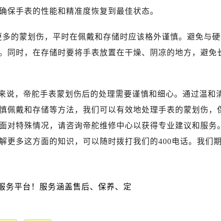
写字楼A座10层1002室（需提前预约）
确保手表的性能和精准度恢复到最佳状态。
心东1幢20楼2002室（需提前预约）
街70号华润万象城写字楼（鄂尔多斯大厦）23层2326室（需
多的蒙划伤，平时在佩戴和存储时应该格外谨慎。避免与硬
州中心写字楼21层2102室（需提前预约）
。同时，在存储时要将手表放置在干燥、阴凉的地方，避免
国际金融中心写字楼20层01室（需提前预约）
舵售后服务中心（需提前预约）
后服务中心（需提前预约）
来说，帝舵手表蒙划伤后的处理需要谨慎和细心。通过温和
后服务中心（需提前预约）
慎佩戴和存储等方法，我们可以有效地处理手表的蒙划伤，
后服务中心（需提前预约）
面对特殊情况，请咨询帝舵维修中心以获得专业建议和服务
售后服务中心（需提前预约）
解更多这方面的知识，可以随时拨打我们的400电话。我们
售后服务中心（需提前预约）
售后服务中心（需提前预约）
舵售后服务中心（需提前预约）
舵售后服务中心（需提前预约）
路交叉口帝舵售后服务中心（需提前预约）
后服务中心（需提前预约）