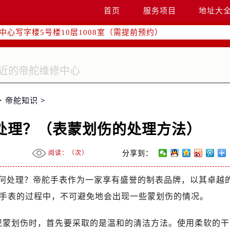
际广场写字楼8层806室（需提前预约）
首页
服务项目
地址大
南京中心写字楼22层C1-1室（需提前预约）
中心写字楼5号楼10层1008室（需提前预约）
FC国际金融中心写字楼35层3508室（需提前预约）
楼1号楼18层1803室（需提前预约）
字楼1号楼16层1604室（需提前预约）
务中心东塔写字楼（华润万象城）17层1706室（需提前预约）
>
帝舵知识
>
场办公楼20层2009室（需提前预约）
写字楼A座5层503-5室（需提前预约）
处理？（表蒙划伤的处理方法）
广场写字楼4号楼22层2209室（需提前预约）
际中心写字楼8层805室（需提前预约）
阅读：（
次）
分享到：
易中心写字楼A座13层1304室（需提前预约）
绿地双子塔（中央广场）A1座办公楼14层07室（需提前预约）
何处理？帝舵手表作为一家享有盛誉的制表品牌，以其卓越
心写字楼（万象城）15层1508室（需提前预约）
手表的过程中，不可避免地会出现一些蒙划伤的情况。
际中心写字楼A塔7层704室（需提前预约）
世界贸易中心大厦南塔写字楼15层07室（需提前预约）
蒙划伤时，首先要采取的是温和的清洁方法。使用柔软的干