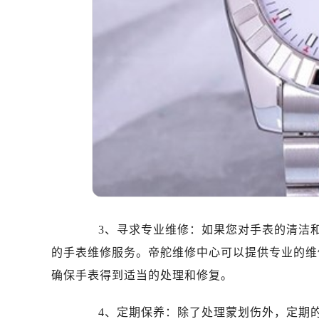
东莞市东城街道鸿福东路1号民盈国贸
无锡市梁溪区人民中路139号恒隆广场
南通市崇川区工农路57号圆融广场写字
苏州市苏州工业园区星港街199号苏州
武汉市江汉区解放大道686号世界贸易
南宁市青秀区金湖路59号地王大厦12
合肥市蜀山区潜山路111号万象城华润
泉州市丰泽区宝洲路729号浦西万达中
青岛市南区山东路6号华润大厦B座2
烟台市芝罘区胜利路139号万达金融中
长春市朝阳区西安大路727号中银大厦
贵阳市南明区都司高架桥路33号亨特
3、寻求专业维修：如果您对手表的清洁和
昆明市盘龙区北京路928号同德昆明
的手表维修服务。帝舵维修中心可以提供专业的维
石家庄市长安区中山东路39号勒泰中
确保手表得到适当的处理和修复。
西安市碑林区南关正街88号华侨城长
海口市龙华区金贸东路5号海口华润大厦
4、定期保养：除了处理蒙划伤外，定期的