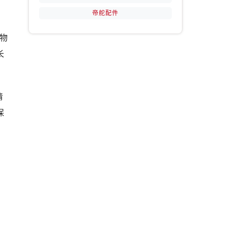
帝舵配件
提前预约）
物
长
清
保
。
期