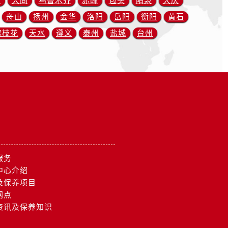
川
大同
乌鲁木齐
赤峰
包头
阳泉
大庆
舟山
扬州
金华
洛阳
岳阳
衡阳
黄石
攀枝花
天水
遵义
泰州
盐城
台州
服务
中心介绍
及保养项目
网点
资讯及保养知识
）