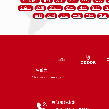
呼和浩特
吉林
无锡
芜湖
珠海
汕头
内蒙古自治区通辽市科尔沁区明仁大
秦皇岛
沧州
张家口
温州
徐州
潍坊
九
内蒙古自治区乌海市海勃湾区人民南
内蒙古自治区乌兰察布市集宁区恩和
襄阳
株洲
湘潭
十堰
荆州
宜昌
内蒙古自治区锡林郭勒盟市锡林浩特
内蒙古自治区兴安盟市乌兰浩特市兴
山西省大同市平城区迎宾街帝舵售后
山西省晋城市城区黄华街帝舵售后服
山西省晋中市榆次区顺城街帝舵售后
山西省临汾市尧都区解放路帝舵售后
山西省吕梁市离石区永宁中路与建设
山西省朔州市朔城区怡西路与鄯阳西
天生敢为
山西省忻州市忻府区和平东街与七一
"Natural courage.”
山西省阳泉市郊区平阳东街与新城大
山西省运城市盐湖区河东街帝舵售后
山西省长治市潞州区英雄中路帝舵售
总部服务热线
山西省太原市迎泽区迎泽街道解放路