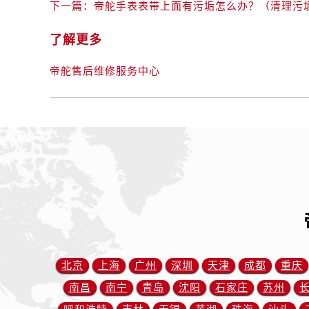
辽宁省锦州市古塔区中央大街帝舵售
下一篇：
帝舵手表表带上面有污垢怎么办？（清理污
辽宁省辽阳市白塔区新运大街帝舵售
了解更多
辽宁省盘锦市兴隆台区石油大街帝舵
辽宁省铁岭市银州区南马路帝舵售后
帝舵售后维修服务中心
辽宁省营口市站前区市府路与渤海大
辽宁省沈阳市沈河区中街路137号亨
辽宁省沈阳市沈河区中街路83号亨
北京市朝阳区建国门外大街甲6号华熙
北京市东城区东长安街1号王府井东方
河北省保定市竞秀区朝阳北大街北国
内蒙古自治区阿拉善盟市左旗土尔扈
内蒙古自治区巴彦淖尔市临河区新华
内蒙古自治区包头市青山区幸福路甲
内蒙古自治区赤峰市红山区哈达街帝
北京
上海
广州
深圳
天津
成都
重庆
内蒙古自治区鄂尔多斯市东胜区伊金
南昌
南宁
青岛
沈阳
石家庄
苏州
内蒙古自治区呼伦贝尔市海拉尔区中