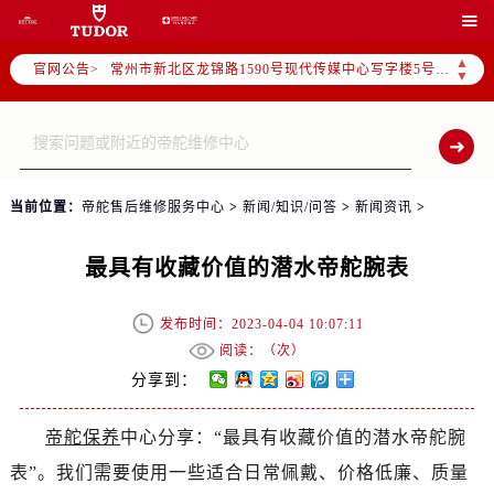
南京市秦淮区中山南路1号（新街口）南京中心写字楼22层C1-1室（需提前预约）

常州市新北区龙锦路1590号现代传媒中心写字楼5号楼10层1008室（需提前预约）
▲
官网公告>
徐州市鼓楼区淮海东路29号苏宁广场IFC国际金融中心写字楼35层3508室（需提前预约）
▼
扬州市邗江区国展路29号星耀天地写字楼1号楼18层1803室（需提前预约）
盐城市盐都区世纪大道5号盐城金融城写字楼1号楼16层1604室（需提前预约）
泰州市海陵区永定东路399号置地商务中心东塔写字楼（华润万象城）17层1706室（需提前预约）
宁波市江北区大闸南路500号来福士广场办公楼20层2009室（需提前预约）
当前位置：
帝舵售后维修服务中心
>
新闻/知识/问答
>
新闻资讯
>
杭州市上城区钱江路1366号华润大厦写字楼A座5层503-5室（需提前预约）
金华市金东区东市南街777号金华万达广场写字楼4号楼22层2209室（需提前预约）
最具有收藏价值的潜水帝舵腕表
绍兴市越城区胜利东路379号世茂天际中心写字楼8层805室（需提前预约）
嘉兴市南湖区广益路705号嘉兴世界贸易中心写字楼A座13层1304室（需提前预约）
发布时间：2023-04-04 10:07:11
南昌市红谷滩新区红谷中大道998号绿地双子塔（中央广场）A1座办公楼14层07室（需提前预约）
阅读：（
次）
分享到：
济南市历下区经十路11111号华润中心写字楼（万象城）15层1508室（需提前预约）
广州市天河区天河路230号万菱汇国际中心写字楼A塔7层704室（需提前预约）
帝舵保养
中心分享：“最具有收藏价值的潜水帝舵腕
广州市越秀区环市东路371-375号世界贸易中心大厦南塔写字楼15层07室（需提前预约）
表”。我们需要使用一些适合日常佩戴、价格低廉、质量
深圳市罗湖区深南东路5001号华润大厦写字楼17层1701室（需提前预约）