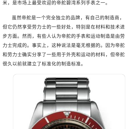
米，是市场上最受欢迎的帝舵碧湾系列手表之一。
安徽省安庆市迎江区人民路帝舵售后服务中心（需提前预约）
安徽省蚌埠市蚌山区淮河路帝舵售后服务中心（需提前预约）
虽然帝舵是一个完全独立的品牌，有自己的制造商，
安徽省亳州市谯城区魏武大道帝舵售后服务中心（需提前预约）
但它仍然享受劳力士的一些好处，特别是在材料和技术进
安徽省池州市贵池区长江路帝舵售后服务中心（需提前预约）
安徽省滁州市琅琊区南谯北路帝舵售后服务中心（需提前预约）
步方面。然而，有些人认为帝舵的手表和运动制造是由劳
安徽省阜阳市颍州区颍州北路帝舵售后服务中心（需提前预约）
力士完成的。事实上，这种说法是毫无根据的。因为帝舵
安徽省淮北市相山区淮海路帝舵售后服务中心（需提前预约）
和劳力士确实分享了一些用于外壳和运动的材料，但帝舵
安徽省淮南市田家庵区国庆中路帝舵售后服务中心（需提前预约）
很久以前就建立了标准化的制造标准。
安徽省黄山市屯溪区黄山西路帝舵售后服务中心（需提前预约）
安徽省六安市金安区解放中路帝舵售后服务中心（需提前预约）
安徽省马鞍山市雨山区湖南西路帝舵售后服务中心（需提前预约）
安徽省宿州市埇桥区人民中路帝舵售后服务中心（需提前预约）
安徽省铜陵市铜官区石城大道帝舵售后服务中心（需提前预约）
安徽省芜湖市镜湖区中山路步行街帝舵售后服务中心（需提前预约）
安徽省宣城市宣州区叠嶂西路帝舵售后服务中心（需提前预约）
福建省龙岩市新罗区九一南路帝舵售后服务中心（需提前预约）