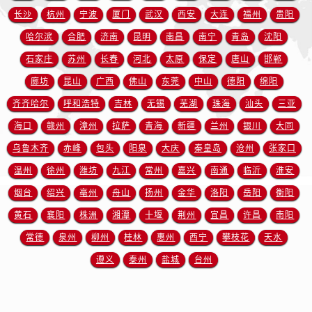
海南省五指山市通什镇三月三大道帝舵售后服务中心（需提前预约）
长沙
杭州
宁波
厦门
武汉
西安
大连
福州
贵阳
香港特别行政区尖沙咀区油尖旺区广东道帝舵售后服务中心（需提前预约）
哈尔滨
合肥
济南
昆明
南昌
南宁
青岛
沈阳
香港特别行政区金钟区中西区金钟道帝舵售后服务中心（需提前预约）
石家庄
苏州
长春
河北
太原
保定
唐山
邯郸
香港特别行政区九龙区油尖旺区弥敦道帝舵售后服务中心（需提前预约）
廊坊
昆山
广西
佛山
东莞
中山
德阳
绵阳
香港特别行政区铜锣湾区湾仔区轩尼诗道帝舵售后服务中心（需提前预约）
齐齐哈尔
呼和浩特
吉林
无锡
芜湖
珠海
汕头
三亚
河南省安阳市文峰区解放大道帝舵售后服务中心（需提前预约）
河南省鹤壁市淇滨区九州路帝舵售后服务中心（需提前预约）
海口
赣州
漳州
拉萨
青海
新疆
兰州
银川
大同
河南省济源市沁园街道济水大道帝舵售后服务中心（需提前预约）
乌鲁木齐
赤峰
包头
阳泉
大庆
秦皇岛
沧州
张家口
河南省焦作市解放区解放路帝舵售后服务中心（需提前预约）
温州
徐州
潍坊
九江
常州
嘉兴
南通
临沂
淮安
河南省开封市鼓楼区中山路帝舵售后服务中心（需提前预约）
烟台
绍兴
亳州
舟山
扬州
金华
洛阳
岳阳
衡阳
河南省洛阳市西工区中州中路与解放路交叉口帝舵售后服务中心（需提前预约）
黄石
襄阳
株洲
湘潭
十堰
荆州
宜昌
许昌
南阳
河南省漯河市源汇区交通路帝舵售后服务中心（需提前预约）
常德
泉州
柳州
桂林
惠州
西宁
攀枝花
天水
河南省南阳市宛城区范蠡东路与南都路交叉口帝舵售后服务中心（需提前预约）
遵义
泰州
盐城
台州
河南省平顶山市卫东区建设路帝舵售后服务中心（需提前预约）
河南省濮阳市大华龙区开州路绿城路交叉口帝舵售后服务中心（需提前预约）
河南省三门峡市湖滨区和平路帝舵售后服务中心（需提前预约）