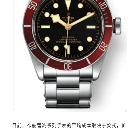
福建省南平市建阳区人民西路帝舵售后服务中心（需提前预约）
福建省宁德市蕉城区天湖东路帝舵售后服务中心（需提前预约）
福建省莆田市城厢区霞林街道荔华东大道帝舵售后服务中心（需提前预约）
福建省三明市三元区东乾二路帝舵售后服务中心（需提前预约）
福建省漳州市龙文区步港路帝舵售后服务中心（需提前预约）
江苏省常州市新北区龙锦路1590号现代传媒中心5号楼10层1008室帝舵售后服务中心（需提前预约）
江苏省淮安市清江浦区淮海北路帝舵售后服务中心（需提前预约）
江苏省连云港市海州区通灌北路帝舵售后服务中心（需提前预约）
江苏省南京市秦淮区中山南路1号南京中心22层22-C1-C3室帝舵售后服务中心（需提前预约）
江苏省宿迁市宿城区西湖路帝舵售后服务中心（需提前预约）
江苏省泰州市海陵区永定东路399号置地商务中心东塔（华润万象城）17层1706室帝舵售后服务中心（需提前预约）
江苏省徐州市鼓楼区淮海东路29号苏宁广场IFC国际金融中心35层3508室帝舵售后服务中心（需提前预约）
江苏省盐城市盐都区世纪大道5号盐城金融城写字楼1号楼16层1604室帝舵售后服务中心（需提前预约）
江苏省扬州市邗江区国展路29号星耀天地写字楼1号楼18层1803室帝舵售后服务中心（需提前预约）
江苏省镇江市京口区中山东路帝舵售后服务中心（需提前预约）
目前，帝舵碧湾系列手表的平均成本取决于款式，价
江西省抚州市临川区赣东大道帝舵售后服务中心（需提前预约）