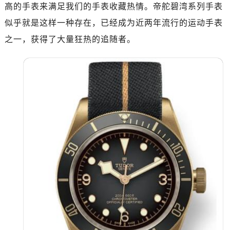
惠州市惠城区江北文昌一路7号华贸大厦写字楼1座30层05室（需提前预约）
高的手表来满足我们的手表收藏热情。帝舵碧湾系列手表
厦门市思明区湖滨东路95号华润大厦写字楼B座11层1104室（需提前预约）
似乎就是这样一种存在，已经成为近两年流行的运动手表
福州市鼓楼区五四路128-1号恒力城写字楼15层03室（需提前预约）
之一，获得了大量狂热的追随者。
成都市锦江区人民东路6号SAC东原中心写字楼24层2406B室（需提前预约）
重庆市江北区观音桥步行街2号融恒时代广场写字楼9层902室（需提前预约）
长沙市芙蓉区定王台街道建湘路393号世茂环球金融中心写字楼（芙蓉广场）10层13室（需提前预约）
郑州市二七区铭功路10号华润大厦写字楼29层2905室（需提前预约）
太原市迎泽区解放路15号亨得利名表服务中心（品牌授权店）3层整层（需提前预约）
沈阳市沈河区中街路137号亨得利名表服务中心（品牌授权店）1层整层（需提前预约）
沈阳市沈河区中街路83号亨得利名表服务中心（品牌授权店）1层整层（需提前预约）
乌鲁木齐市天山区红山路26号时代广场（CCMALL）C座17层17-B（需提前预约）
温州市鹿城区锦绣路1067号置信广场10层1015室（需提前预约）
哈尔滨市道里区友谊西路600号富力中心T2座写字楼29层03室（需提前预约）
大连市中山区人民路15号国际金融大厦7层G室（需提前预约）
佛山市禅城区季华五路57号万科金融中心C座12层1205室（需提前预约）
东莞市东城街道鸿福东路1号民盈国贸中心T1写字楼9层907室（需提前预约）