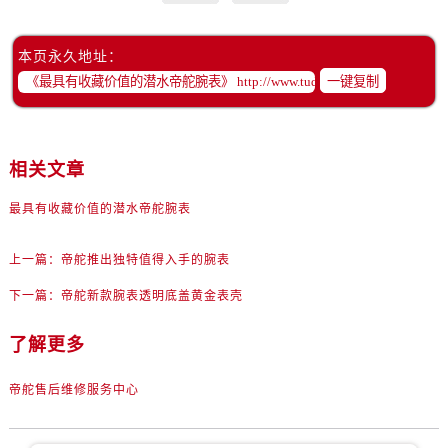
山东省日照市东港区烟台路帝舵售后服务中心（需提前预约）
山东省泰安市泰山区财源街道泰山大街帝舵售后服务中心（需提前预约）
本页永久地址：
山东省威海市环翠区新威海路89号振华商厦一楼名表维修帝舵售后服务中心（需提前预约）
一键复制
山东省潍坊市奎文区东风东街帝舵售后服务中心（需提前预约）
山东省枣庄市滕州市北辛路与善国路交叉口帝舵售后服务中心（需提前预约）
山东省淄博市张店区金晶大道帝舵售后服务中心（需提前预约）
相关文章
上海市黄浦区南京东路299号宏伊国际广场写字楼8层806室帝舵售后服务中心（需提前预约）
上海市徐汇区虹桥路3号港汇中心2座37层3705室帝舵售后服务中心（需提前预约）
最具有收藏价值的潜水帝舵腕表
浙江省杭州市上城区钱江路1366号华润大厦A座5层503-5室帝舵售后服务中心（需提前预约）
上一篇：
帝舵推出独特值得入手的腕表
浙江省湖州市吴兴区劳动路帝舵售后服务中心（需提前预约）
浙江省嘉兴市南湖区广益路705号嘉兴世界贸易中心A座13层1304室帝舵售后服务中心（需提前预约）
下一篇：
帝舵新款腕表透明底盖黄金表壳
浙江省金华市金东区东市南街777号金华万达广场4号楼22楼2209室帝舵售后服务中心（需提前预约）
了解更多
浙江省丽水市莲都区解放街帝舵售后服务中心（需提前预约）
浙江省宁波市江北区大闸南路500号来福士广场办公楼20层2009室帝舵售后服务中心（需提前预约）
帝舵售后维修服务中心
浙江省衢州市柯城区上街帝舵售后服务中心（需提前预约）
浙江省绍兴市越城区胜利东路379号世茂天际中心写字楼8层805室帝舵售后服务中心（需提前预约）