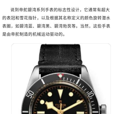
辽宁省辽阳市白塔区新运大街帝舵售后服务中心（需提前预约）
说到帝舵碧湾系列手表的标志性设计，它通常有超大
辽宁省盘锦市兴隆台区石油大街帝舵售后服务中心（需提前预约）
辽宁省铁岭市银州区南马路帝舵售后服务中心（需提前预约）
的表冠和雪花指针，以及根据其名称定义的颜色旋转潜水
辽宁省营口市站前区市府路与渤海大街交叉口帝舵售后服务中心（需提前预约）
表圈，如碧湾蓝、碧湾黑、碧湾勃艮等。当然，这些手表
辽宁省沈阳市沈河区中街路137号亨得利名表维修授权店1楼帝舵售后服务中心（需提前预约）
是由帝舵制造的机械运动驱动的。
辽宁省沈阳市沈河区中街路83号亨得利名表维修授权店1楼帝舵售后服务中心（需提前预约）
北京市朝阳区建国门外大街甲6号华熙国际中心D座11层1102室帝舵售后服务中心（需提前预约）
北京市东城区东长安街1号王府井东方广场W3座6层602室帝舵售后服务中心（需提前预约）
河北省保定市竞秀区朝阳北大街北国先天下帝舵售后服务中心（需提前预约）
内蒙古自治区阿拉善盟市左旗土尔扈特大街帝舵售后服务中心（需提前预约）
内蒙古自治区巴彦淖尔市临河区新华街帝舵售后服务中心（需提前预约）
内蒙古自治区包头市青山区幸福路甲3号王府井百货名表维修帝舵售后服务中心（需提前预约）
内蒙古自治区赤峰市红山区哈达街帝舵售后服务中心（需提前预约）
内蒙古自治区鄂尔多斯市东胜区伊金霍洛街帝舵售后服务中心（需提前预约）
内蒙古自治区呼伦贝尔市海拉尔区中央街帝舵售后服务中心（需提前预约）
内蒙古自治区通辽市科尔沁区明仁大街帝舵售后服务中心（需提前预约）