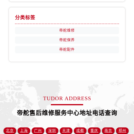
广西壮族自治区贵港市港北区港城街道布山大道与仙衣路交叉口帝舵售后服务中心（需提前预约）
广西壮族自治区桂林市秀峰区红岭路帝舵售后服务中心（需提前预约）
分类标签
广西壮族自治区河池市金城江区金城江街道朝阳路帝舵售后服务中心（需提前预约）
广西壮族自治区贺州市八步区城东街道灵峰南路帝舵售后服务中心（需提前预约）
帝舵维修
广西壮族自治区来宾市兴宾区桂中大道帝舵售后服务中心（需提前预约）
帝舵保养
广西壮族自治区柳州市城中区中山中路帝舵售后服务中心（需提前预约）
帝舵配件
广西壮族自治区钦州市钦南区金海湾东大街帝舵售后服务中心（需提前预约）
广西壮族自治区梧州市万秀区龙湖镇高旺路帝舵售后服务中心（需提前预约）
广西壮族自治区玉林市玉州区金玉路帝舵售后服务中心（需提前预约）
海南省儋州市儋州市那大镇兰洋北路帝舵售后服务中心（需提前预约）
海南省东方市八所镇解放西路帝舵售后服务中心（需提前预约）
海南省琼海市嘉积镇东风路帝舵售后服务中心（需提前预约）
TUDOR ADDRESS
海南省三沙市西沙区西沙群岛永兴岛北京路帝舵售后服务中心（需提前预约）
帝舵售后维修服务中心地址电话查询
海南省三亚市吉阳区迎宾路帝舵售后服务中心（需提前预约）
海南省万宁市万城镇解放路帝舵售后服务中心（需提前预约）
海南省文昌市文城镇教育东路帝舵售后服务中心（需提前预约）
北京
上海
广州
深圳
天津
成都
重庆
南京
郑州