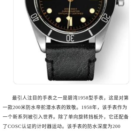
内蒙古自治区乌海市海勃湾区人民南路帝舵售后服务中心（需提前预约）
内蒙古自治区乌兰察布市集宁区恩和大街帝舵售后服务中心（需提前预约）
内蒙古自治区锡林郭勒盟市锡林浩特市光明街与额尔敦路交叉口帝舵售后服务中心（需提前预约）
内蒙古自治区兴安盟市乌兰浩特市兴安大街帝舵售后服务中心（需提前预约）
山西省大同市平城区迎宾街帝舵售后服务中心（需提前预约）
山西省晋城市城区黄华街帝舵售后服务中心（需提前预约）
山西省晋中市榆次区顺城街帝舵售后服务中心（需提前预约）
山西省临汾市尧都区解放路帝舵售后服务中心（需提前预约）
山西省吕梁市离石区永宁中路与建设街交叉口帝舵售后服务中心（需提前预约）
山西省朔州市朔城区怡西路与鄯阳西街交汇处帝舵售后服务中心（需提前预约）
山西省忻州市忻府区和平东街与七一南路交叉口帝舵售后服务中心（需提前预约）
山西省阳泉市郊区平阳东街与新城大道交叉口帝舵售后服务中心（需提前预约）
最引人注目的手表之一是碧湾1958型手表，这是对第
山西省运城市盐湖区河东街帝舵售后服务中心（需提前预约）
一款200米防水帝舵潜水表的致敬。1958年，该手表作为
山西省长治市潞州区英雄中路帝舵售后服务中心（需提前预约）
一个新系列被引入世界。除了单向旋转挡板外，它还配备
山西省太原市迎泽区迎泽街道解放路15号亨得利名表维修授权店3楼帝舵售后服务中心（需提前预约）
了COSC认证的计时器运动。该手表的防水深度为200
天津市和平区赤峰道136号天津国际金融中心26层2603室帝舵售后服务中心（需提前预约）