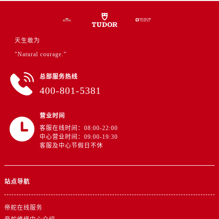
河南省商丘市梁园区神火大道帝舵售后服务中心（需提前预约）
河南省新乡市红旗区人民路帝舵售后服务中心（需提前预约）
河南省信阳市浉河区东方红大道帝舵售后服务中心（需提前预约）
天生敢为
河南省许昌市魏都区建安大道与八龙路交叉口帝舵售后服务中心（需提前预约）
"Natural courage.”
河南省郑州市二七区民主路10号华润大厦29层2905室帝舵售后服务中心（需提前预约）
河南省周口市川汇区七一路帝舵售后服务中心（需提前预约）
总部服务热线
河南省驻马店市驿城区乐山大道与置地大道交叉口帝舵售后服务中心（需提前预约）
400-801-5381
湖北省鄂州市鄂城区文星大道帝舵售后服务中心（需提前预约）
湖北省黄冈市黄州区赤壁大道帝舵售后服务中心（需提前预约）
营业时间
湖北省黄石市黄石港区武汉路帝舵售后服务中心（需提前预约）
客服在线时间：08:00-22:00
中心营业时间：09:00-19:30
湖北省荆门市东宝中天街步行街帝舵售后服务中心（需提前预约）
客服及中心节假日不休
湖北省荆州市荆州区荆中路帝舵售后服务中心（需提前预约）
湖北省十堰市茅箭区人民北路帝舵售后服务中心（需提前预约）
站点导航
湖北省随州市曾都区青年路帝舵售后服务中心（需提前预约）
湖北省咸宁市咸安区长安大道帝舵售后服务中心（需提前预约）
帝舵在线服务
湖北省襄阳市樊城区长虹路与人民路交叉口帝舵售后服务中心（需提前预约）