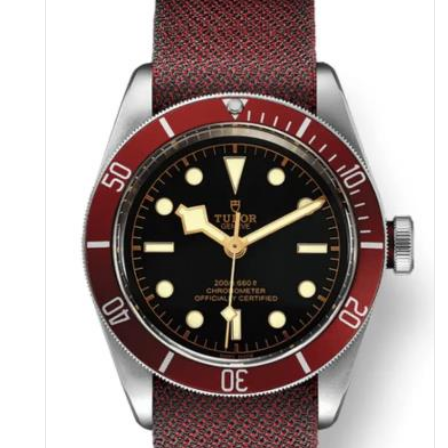
台州市椒江区东海大道1800号腾达中心东1幢20楼2002室（需提前预约）
内蒙古自治区呼和浩特市玉泉区大学西街70号华润万象城写字楼（鄂尔多斯大厦）23层2326室（需提前预约）
甘肃省兰州市七里河区西津西路16号兰州中心写字楼21层2102室（需提前预约）
重庆市解放碑渝中区民权路28号英利国际金融中心写字楼20层01室（需提前预约）
黑龙江省大庆市萨尔图区会战大街帝舵售后服务中心（需提前预约）
黑龙江省鹤岗市向阳区红军路帝舵售后服务中心（需提前预约）
黑龙江省黑河市爱辉区中央街帝舵售后服务中心（需提前预约）
黑龙江省鸡西市鸡冠区红军路帝舵售后服务中心（需提前预约）
黑龙江省佳木斯市向阳区长安路帝舵售后服务中心（需提前预约）
黑龙江省牡丹江市东安区太平路帝舵售后服务中心（需提前预约）
黑龙江省七台河市桃山区大同街帝舵售后服务中心（需提前预约）
黑龙江省齐齐哈尔市龙沙区龙华路帝舵售后服务中心（需提前预约）
黑龙江省双鸭山市尖山区新兴大街帝舵售后服务中心（需提前预约）
黑龙江省绥化市北林区新华街与康庄路交叉口帝舵售后服务中心（需提前预约）
黑龙江省伊春市伊美区通河路帝舵售后服务中心（需提前预约）
吉林省白城市洮北区明仁南街帝舵售后服务中心（需提前预约）