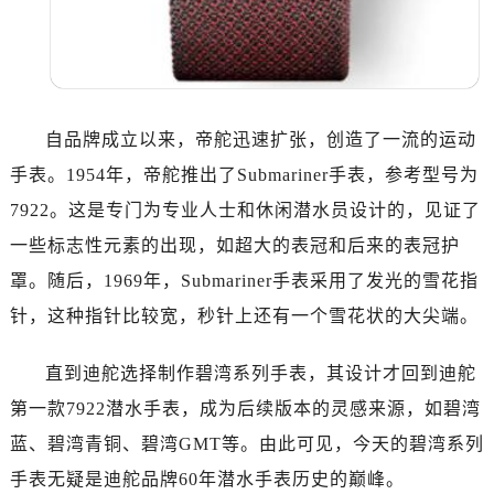
吉林省白山市浑江区浑江大街帝舵售后服务中心（需提前预约）
吉林省吉林市船营区河南街帝舵售后服务中心（需提前预约）
吉林省辽源市龙山区人民大街帝舵售后服务中心（需提前预约）
吉林省梅河口市新华街道梅河大街帝舵售后服务中心（需提前预约）
吉林省四平市铁东区紫气大路与南九经街交汇处帝舵售后服务中心（需提前预约）
自品牌成立以来，帝舵迅速扩张，创造了一流的运动
吉林省松原市宁江区五环大街帝舵售后服务中心（需提前预约）
手表。1954年，帝舵推出了Submariner手表，参考型号为
吉林省通化市东昌区环通乡江南大街帝舵售后服务中心（需提前预约）
7922。这是专门为专业人士和休闲潜水员设计的，见证了
吉林省延边市延吉市解放路帝舵售后服务中心（需提前预约）
一些标志性元素的出现，如超大的表冠和后来的表冠护
辽宁省鞍山市铁东区站前街帝舵售后服务中心（需提前预约）
罩。随后，1969年，Submariner手表采用了发光的雪花指
辽宁省本溪市平山区胜利路帝舵售后服务中心（需提前预约）
针，这种指针比较宽，秒针上还有一个雪花状的大尖端。
辽宁省朝阳市双塔区新华路帝舵售后服务中心（需提前预约）
辽宁省丹东市振兴区七经街帝舵售后服务中心（需提前预约）
直到迪舵选择制作碧湾系列手表，其设计才回到迪舵
辽宁省抚顺市新抚区东一路帝舵售后服务中心（需提前预约）
第一款7922潜水手表，成为后续版本的灵感来源，如碧湾
辽宁省阜新市海州区解放大街帝舵售后服务中心（需提前预约）
蓝、碧湾青铜、碧湾GMT等。由此可见，今天的碧湾系列
辽宁省葫芦岛市连山区中央路帝舵售后服务中心（需提前预约）
辽宁省锦州市古塔区中央大街帝舵售后服务中心（需提前预约）
手表无疑是迪舵品牌60年潜水手表历史的巅峰。