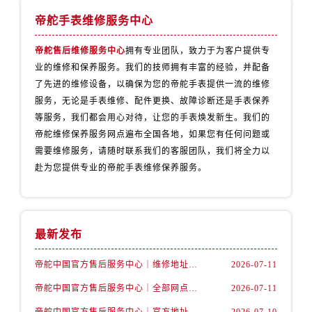
浙江省舟山市定海区解放东路帝舵售后服务中心（需提前预约）
帝舵手表维修服务中心
澳门特别行政区大堂区议事亭前地（新马路）帝舵售后服务中心（需提前预约）
澳门特别行政区风顺堂区南湾大马路帝舵售后服务中心（需提前预约）
帝舵售后维修服务中心
拥有专业团队，致力于为客户提供专
澳门特别行政区花地玛堂区关闸广场帝舵售后服务中心（需提前预约）
业的维修和保养服务。我们的技师拥有丰富的经验，并配备
了先进的维修设备，以确保为您的帝舵手表提供一流的维修
澳门特别行政区花王堂区大三巴商圈帝舵售后服务中心（需提前预约）
服务，无论是手表维修、配件更换、故障诊断还是手表保养
澳门特别行政区嘉模堂区官也街帝舵售后服务中心（需提前预约）
等服务，我们都会用心对待，让您的手表焕发新生。我们的
澳门省路氹城市金光大道帝舵售后服务中心（需提前预约）
帝舵维修保养服务网点遍布全国各地，如果您有任何问题或
澳门特别行政区望德堂区塔石广场帝舵售后服务中心（需提前预约）
需要维修服务，请随时联系我们的客服团队，我们将全力以
福建省福州市鼓楼区五四路128-1号恒力城写字楼15层03室帝舵售后服务中心（需提前预约）
赴为您提供专业的帝舵手表维修保养服务。
福建省厦门市思明区湖滨东路95号万象城华润大厦B座11层1104室帝舵售后服务中心（需提前预约）
广东省潮州市潮安区新风路与潮汕路交汇处帝舵售后服务中心（需提前预约）
广东省广州市天河区天河路230号万菱汇国际中心A塔7层704室帝舵售后服务中心（需提前预约）
最新发布
广东省广州市越秀区环市东路371-375号世界贸易中心大厦南塔15层1507室帝舵售后服务中心（需提前预约）
广东省河源市源城区越王大道帝舵售后服务中心（需提前预约）
帝舵中国官方售后服务中心｜维修地址及售后服务热线权威信息声明（2026年7月最新）
2026-07-11
广东省惠州市惠城区江北文昌一路7号华贸大厦1座30层3005室帝舵售后服务中心（需提前预约）
帝舵中国官方售后服务中心｜全部网点地址及电话权威信息通告（2026年7月最新）
2026-07-11
广东省江门市蓬江区广场西路帝舵售后服务中心（需提前预约）
帝舵中国官方售后服务中心｜官方地址与客服热线权威信息声明（2026年7月最新）
2026-07-10