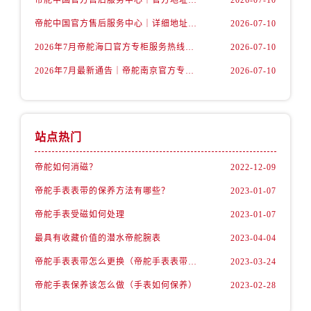
广东省揭阳市榕城进贤门步行街帝舵售后服务中心（需提前预约）
帝舵中国官方售后服务中心｜详细地址与24小时客服电话权威信息声明（2026年7月最新）
2026-07-10
广东省茂名市电白区水东街道迎宾大道帝舵售后服务中心（需提前预约）
广东省梅州市梅江区金燕大道帝舵售后服务中心（需提前预约）
2026年7月帝舵海口官方专柜服务热线大全+客户咨询通道公开
2026-07-10
广东省清远市清城区湖西路帝舵售后服务中心（需提前预约）
2026年7月最新通告｜帝舵南京官方专柜服务热线一键获取攻略
2026-07-10
广东省汕头市龙湖区长平路帝舵售后服务中心（需提前预约）
广东省汕尾市城区香洲街道园林社区翠园街帝舵售后服务中心（需提前预约）
广东省韶关市武江区芙蓉新区与老城中心交汇处帝舵售后服务中心（需提前预约）
站点热门
广东省深圳市罗湖区深南东路5001号华润大厦17层1701室帝舵售后服务中心（需提前预约）
广东省阳江市江城区东风一路帝舵售后服务中心（需提前预约）
帝舵如何消磁？
2022-12-09
广东省云浮市云城区金山路帝舵售后服务中心（需提前预约）
帝舵手表表带的保养方法有哪些？
2023-01-07
广东省湛江市赤坎区观海北路帝舵售后服务中心（需提前预约）
帝舵手表受磁如何处理
2023-01-07
广东省肇庆市端州区信安大道与砚都大道交汇处帝舵售后服务中心（需提前预约）
最具有收藏价值的潜水帝舵腕表
2023-04-04
广西壮族自治区百色市右江区中山二路帝舵售后服务中心（需提前预约）
广西壮族自治区北海市海城区北京路帝舵售后服务中心（需提前预约）
帝舵手表表带怎么更换（帝舵手表表带如何更换)
2023-03-24
广西壮族自治区崇左市江州区石景林街道友谊大道与丽川路交汇处帝舵售后服务中心（需提前预约）
帝舵手表保养该怎么做（手表如何保养）
2023-02-28
广西壮族自治区防城港市港口区金花茶大道帝舵售后服务中心（需提前预约）