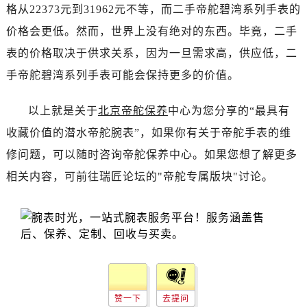
江西省赣州市章贡区文清路帝舵售后服务中心（需提前预约）
格从22373元到31962元不等，而二手帝舵碧湾系列手表的
江西省吉安市吉州区井冈山大道帝舵售后服务中心（需提前预约）
价格会更低。然而，世界上没有绝对的东西。毕竟，二手
江西省景德镇市珠山区珠山中路帝舵售后服务中心（需提前预约）
表的价格取决于供求关系，因为一旦需求高，供应低，二
江西省九江市浔阳区浔阳路帝舵售后服务中心（需提前预约）
手帝舵碧湾系列手表可能会保持更多的价值。
江西省南昌市红谷滩新区红谷中大道998号绿地双子塔（中央广场）A1座办公楼14层1407室帝舵售后服务中心（需提前预约）
江西省萍乡市安源区萍安北大道与康庄路交叉口帝舵售后服务中心（需提前预约）
以上就是关于
北京帝舵保养
中心为您分享的“最具有
江西省上饶市信州区滨江西路帝舵售后服务中心（需提前预约）
收藏价值的潜水帝舵腕表”，如果你有关于帝舵手表的维
江西省新余市渝水区北湖西路帝舵售后服务中心（需提前预约）
修问题，可以随时咨询帝舵保养中心。如果您想了解更多
江西省宜春市袁州区中山中路帝舵售后服务中心（需提前预约）
相关内容，可前往瑞匠论坛的"帝舵专属版块"讨论。
江西省鹰潭市月湖区胜利东路帝舵售后服务中心（需提前预约）
山东省德州市德城区东风中路帝舵售后服务中心（需提前预约）
山东省东营市东营区济南路帝舵售后服务中心（需提前预约）
山东省济南市历下区经十路11111号华润中心写字楼（万象城）15层1508室帝舵售后服务中心（需提前预约）
山东省济宁市任城区太白楼路帝舵售后服务中心（需提前预约）
山东省莱芜市文化南路8号银座商城名表维修一楼名表维修帝舵售后服务中心（需提前预约）
山东省临沂市兰山区解放路帝舵售后服务中心（需提前预约）
赞一下
去提问