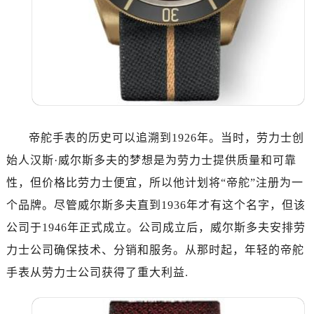
无锡市梁溪区人民中路139号恒隆广场写字楼1座11层1104室（需提前预约）
南通市崇川区工农路57号圆融广场写字楼16层1603室（需提前预约）
苏州市苏州工业园区星港街199号苏州中心办公楼C座22层08室（需提前预约）
武汉市江汉区解放大道686号世界贸易大厦38层09室（需提前预约）
南宁市青秀区金湖路59号地王大厦12楼1224室（需提前预约）
合肥市蜀山区潜山路111号万象城华润大厦B座12楼03室（需提前预约）
泉州市丰泽区宝洲路729号浦西万达中心写字楼A座7楼709室（需提前预约）
帝舵手表的历史可以追溯到1926年。当时，劳力士创
青岛市南区山东路6号华润大厦B座22层04室（需提前预约）
始人汉斯·威尔斯多夫的梦想是为劳力士提供质量和可靠
烟台市芝罘区胜利路139号万达金融中心A座907室（需提前预约）
性，但价格比劳力士便宜，所以他计划将“帝舵”注册为一
长春市朝阳区西安大路727号中银大厦A座(旺进大厦)18层09室（需提前预约）
贵阳市南明区都司高架桥路33号亨特国际金融中心14楼14D（需提前预约）
个品牌。尽管威尔斯多夫直到1936年才有这个名字，但该
昆明市盘龙区北京路928号同德昆明广场写字楼10层06室（需提前预约）
公司于1946年正式成立。公司成立后，威尔斯多夫安排劳
石家庄市长安区中山东路39号勒泰中心写字楼B座13层07室（需提前预约）
力士公司确保技术、分销和服务。从那时起，年轻的帝舵
西安市碑林区南关正街88号华侨城长安国际中心E座6楼10室（需提前预约）
手表从劳力士公司获得了重大利益.
海口市龙华区金贸东路5号海口华润大厦B座17层1707室（需提前预约）
唐山市路南区新华东道100号万达广场写字楼A座10层1002室（需提前预约）