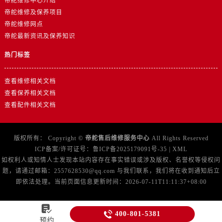
帝舵维修中心介绍
湖北省孝感市孝南区复兴大道帝舵售后服务中心（需提前预约）
帝舵维修及保养项目
湖北省宜昌市西陵区夷陵大道与港窑路帝舵售后服务中心（需提前预约）
帝舵维修网点
湖南省常德市武陵区人民路帝舵售后服务中心（需提前预约）
帝舵最新资讯及保养知识
湖南省郴州市北湖区国庆北路帝舵售后服务中心（需提前预约）
热门标签
湖南省衡阳市雁峰区解放路帝舵售后服务中心（需提前预约）
湖南省怀化市鹤城区迎丰中路帝舵售后服务中心（需提前预约）
查看维修相关文档
湖南省娄底市娄星区长青街帝舵售后服务中心（需提前预约）
查看保养相关文档
湖南省邵阳市双清区东风路帝舵售后服务中心（需提前预约）
查看配件相关文档
湖南省湘潭市雨湖区莲城大道帝舵售后服务中心（需提前预约）
湖南省益阳市赫山区桃花仑路帝舵售后服务中心（需提前预约）
版权所有：
Copyright ©
帝舵售后维修服务中心
All Rights Reserved
湖南省永州市冷水滩区永州大道与中兴路交叉口帝舵售后服务中心（需提前预约）
ICP备案/许可证号：
鲁ICP备2025179091号-35
|
XML
湖南省岳阳市岳阳楼区东茅岭路帝舵售后服务中心（需提前预约）
如权利人或知情人士发现本站内容存在事实错误或涉及版权、名誉权等侵权问
题，请通过邮箱：2557628530@qq.com 与我们联系，我们将在收到通知后立
湖南省张家界市永定区解放路帝舵售后服务中心（需提前预约）
即依法处理。当前页面信息更新时间：2026-07-11T11:11:37+08:00
湖南省长沙市芙蓉区建湘路393号世茂环球金融中心写字楼10层1013室帝舵售后服务中心（需提前预约）
湖南省株洲市芦淞区建设南路帝舵售后服务中心（需提前预约）


甘肃省白银市白银区北京路帝舵售后服务中心（需提前预约）
400-801-5381
预约