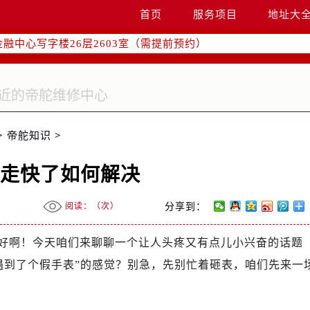
字楼W3座6层602室（需提前预约）
首页
服务项目
地址大
国际中心写字楼D座11层1102室（需提前预约）
融中心写字楼26层2603室（需提前预约）
2座37层3705室（需提前预约）
际广场写字楼8层806室（需提前预约）
南京中心写字楼22层C1-1室（需提前预约）
中心写字楼5号楼10层1008室（需提前预约）
>
帝舵知识
>
FC国际金融中心写字楼35层3508室（需提前预约）
楼1号楼18层1803室（需提前预约）
表走快了如何解决
字楼1号楼16层1604室（需提前预约）
务中心东塔写字楼（华润万象城）17层1706室（需提前预约）
阅读：（
次）
分享到：
场办公楼20层2009室（需提前预约）
写字楼A座5层503-5室（需提前预约）
好啊！今天咱们来聊聊一个让人头疼又有点儿小兴奋的话题
广场写字楼4号楼22层2209室（需提前预约）
遇到了个假手表”的感觉？别急，先别忙着砸表，咱们先来一
际中心写字楼8层805室（需提前预约）
易中心写字楼A座13层1304室（需提前预约）