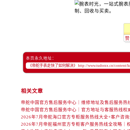
黑龙江省齐齐哈尔市龙沙区龙华路帝
黑龙江省双鸭山市尖山区新兴大街帝
黑龙江省绥化市北林区新华街与康庄
黑龙江省伊春市伊美区通河路帝舵售
吉林省白城市洮北区明仁南街帝舵售
赞
吉林省白山市浑江区浑江大街帝舵售
吉林省吉林市船营区河南街帝舵售后
本页永久地址：
吉林省辽源市龙山区人民大街帝舵售
吉林省梅河口市新华街道梅河大街帝
吉林省四平市铁东区紫气大路与南九
吉林省松原市宁江区五环大街帝舵售
相关文章
吉林省通化市东昌区环通乡江南大街
吉林省延边市延吉市解放路帝舵售后
辽宁省鞍山市铁东区站前街帝舵售后
辽宁省本溪市平山区胜利路帝舵售后
辽宁省朝阳市双塔区新华路帝舵售后