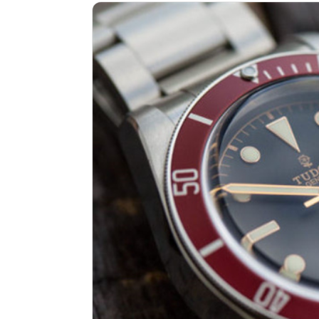
南昌市红谷滩新区红谷中大道998号
济南市历下区经十路11111号华润中
广州市天河区天河路230号万菱汇国
广州市越秀区环市东路371-375号
深圳市罗湖区深南东路5001号华润大
惠州市惠城区江北文昌一路7号华贸大
厦门市思明区湖滨东路95号华润大厦写
福州市鼓楼区五四路128-1号恒力城
成都市锦江区人民东路6号SAC东原中
重庆市江北区观音桥步行街2号融恒时
长沙市芙蓉区定王台街道建湘路393
郑州市二七区铭功路10号华润大厦写字
太原市迎泽区解放路15号亨得利名
沈阳市沈河区中街路137号亨得利名
沈阳市沈河区中街路83号亨得利名
乌鲁木齐市天山区红山路26号时代广场