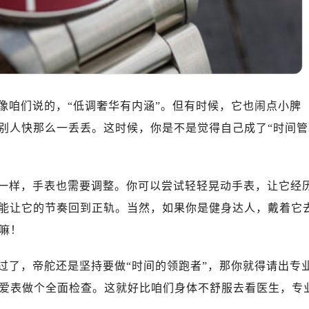
10层1015室（需提前预约）
心T2座写字楼29层03室（需提前预约）
厦7层G室（需提前预约）
心C座12层1205室（需提前预约）
中心T1写字楼9层907室（需提前预约）
写字楼1座11层1104室（需提前预约）
像咱们说的，“低调奢华有内涵”。但有时候，它也闹点小脾
楼16层1603室（需提前预约）
比别人快那么一丢丢。这时候，你是不是觉得自己成了“时间管
中心办公楼C座22层08室（需提前预约）
大厦38层09室（需提前预约）
楼1224室（需提前预约）
一样，手表也需要调整。你可以尝试轻轻晃动手表，让它经
大厦B座12楼03室（需提前预约）
就能让它的节奏回到正轨。当然，如果你是健身达人，戴着它
心写字楼A座7楼709室（需提前预约）
嘛！
2层04室（需提前预约）
心A座907室（需提前预约）
过了，帝舵还是坚持要做“时间的领跑者”，那你就得请出专
A座(旺进大厦)18层09室（需提前预约）
爱表做个全面检查。这就好比咱们身体不舒服去看医生，专
国际金融中心14楼14D（需提前预约）