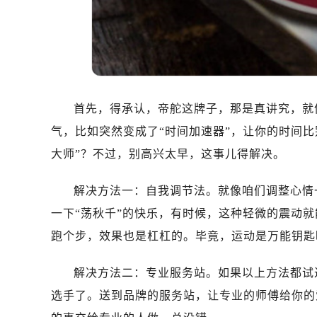
温州市鹿城区锦绣路1067号置信广场
哈尔滨市道里区友谊西路600号富力中
大连市中山区人民路15号国际金融大
佛山市禅城区季华五路57号万科金融中
东莞市东城街道鸿福东路1号民盈国贸
无锡市梁溪区人民中路139号恒隆广场
首先，得承认，帝舵这牌子，那是真讲究，就
南通市崇川区工农路57号圆融广场写字
气，比如突然变成了“时间加速器”，让你的时间
苏州市苏州工业园区星港街199号苏州
大师”？不过，别高兴太早，这事儿得解决。
武汉市江汉区解放大道686号世界贸易
南宁市青秀区金湖路59号地王大厦12
解决方法一：自我调节法。就像咱们调整心情
合肥市蜀山区潜山路111号万象城华润
一下“荡秋千”的快乐，有时候，这种轻微的震动
泉州市丰泽区宝洲路729号浦西万达中
跑个步，效果也是杠杠的。毕竟，运动是万能钥匙
青岛市南区山东路6号华润大厦B座2
烟台市芝罘区胜利路139号万达金融中
解决方法二：专业服务站。如果以上方法都试
长春市朝阳区西安大路727号中银大厦
选手了。送到品牌的服务站，让专业的师傅给你的
贵阳市南明区都司高架桥路33号亨特