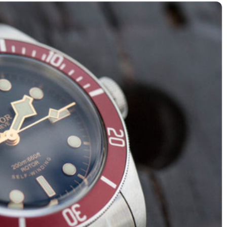
绿地双子塔（中央广场）A1座办公楼14层07室（需提前预约）
心写字楼（万象城）15层1508室（需提前预约）
际中心写字楼A塔7层704室（需提前预约）
世界贸易中心大厦南塔写字楼15层07室（需提前预约）
厦写字楼17层1701室（需提前预约）
厦写字楼1座30层05室（需提前预约）
字楼B座11层1104室（需提前预约）
写字楼15层03室（需提前预约）
心写字楼24层2406B室（需提前预约）
代广场写字楼9层902室（需提前预约）
号世茂环球金融中心写字楼（芙蓉广场）10层13室（需提前预约
楼29层2905室（需提前预约）
表服务中心（品牌授权店）3层整层（需提前预约）
表服务中心（品牌授权店）1层整层（需提前预约）
表服务中心（品牌授权店）1层整层（需提前预约）
（CCMALL）C座17层17-B（需提前预约）