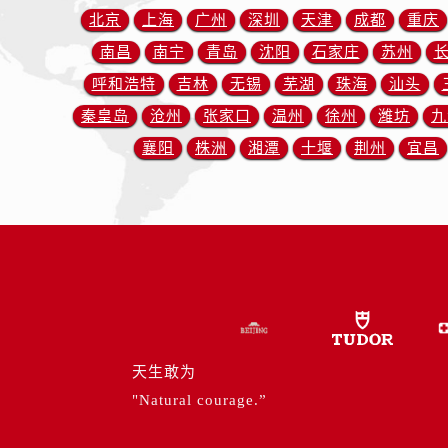
内蒙古自治区包头市青山区幸福路甲
北京
上海
广州
深圳
天津
成都
重庆
内蒙古自治区赤峰市红山区哈达街帝
南昌
南宁
青岛
沈阳
石家庄
苏州
内蒙古自治区鄂尔多斯市东胜区伊金
呼和浩特
吉林
无锡
芜湖
珠海
汕头
内蒙古自治区呼伦贝尔市海拉尔区中
秦皇岛
沧州
张家口
温州
徐州
潍坊
九
内蒙古自治区通辽市科尔沁区明仁大
内蒙古自治区乌海市海勃湾区人民南
襄阳
株洲
湘潭
十堰
荆州
宜昌
内蒙古自治区乌兰察布市集宁区恩和
内蒙古自治区锡林郭勒盟市锡林浩特
内蒙古自治区兴安盟市乌兰浩特市兴
山西省大同市平城区迎宾街帝舵售后
山西省晋城市城区黄华街帝舵售后服
山西省晋中市榆次区顺城街帝舵售后
山西省临汾市尧都区解放路帝舵售后
山西省吕梁市离石区永宁中路与建设
天生敢为
山西省朔州市朔城区怡西路与鄯阳西
"Natural courage.”
山西省忻州市忻府区和平东街与七一