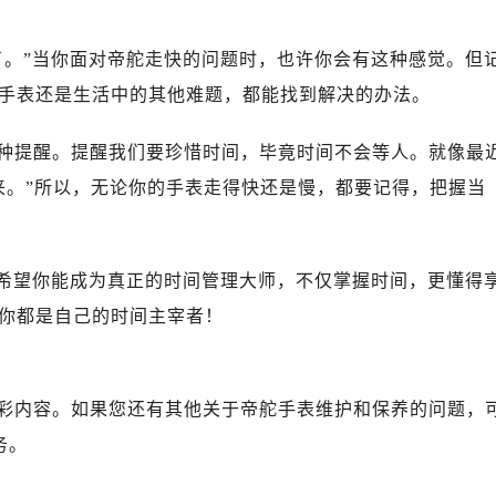
广场写字楼10层06室（需提前预约）
心写字楼B座13层07室（需提前预约）
了。”当你面对帝舵走快的问题时，也许你会有这种感觉。但
安国际中心E座6楼10室（需提前预约）
手表还是生活中的其他难题，都能找到解决的办法。
B座17层1707室（需提前预约）
写字楼A座10层1002室（需提前预约）
种提醒。提醒我们要珍惜时间，毕竟时间不会等人。就像最
心东1幢20楼2002室（需提前预约）
来。”所以，无论你的手表走得快还是慢，都要记得，把握当
街70号华润万象城写字楼（鄂尔多斯大厦）23层2326室（需
州中心写字楼21层2102室（需提前预约）
国际金融中心写字楼20层01室（需提前预约）
，希望你能成为真正的时间管理大师，不仅掌握时间，更懂得
舵售后服务中心（需提前预约）
你都是自己的时间主宰者！
后服务中心（需提前预约）
后服务中心（需提前预约）
后服务中心（需提前预约）
彩内容。如果您还有其他关于帝舵手表维护和保养的问题，
售后服务中心（需提前预约）
售后服务中心（需提前预约）
务。
售后服务中心（需提前预约）