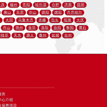
大连
福州
贵阳
哈尔滨
合肥
济南
昆明
佛山
东莞
中山
德阳
绵阳
齐齐哈尔
川
大同
乌鲁木齐
赤峰
包头
阳泉
大庆
舟山
扬州
金华
洛阳
岳阳
衡阳
黄石
攀枝花
天水
遵义
泰州
盐城
台州
服务
中心介绍
及保养项目