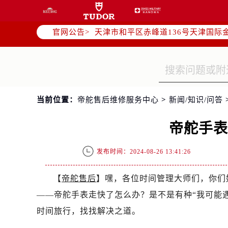
北京市东城区东长安街1号东方广场写
北京市朝阳区建国门外大街甲6号华熙
官网公告>
天津市和平区赤峰道136号天津国际金
上海市徐汇区虹桥路3号港汇中心写字楼
上海市黄浦区南京东路299号宏伊国
南京市秦淮区中山南路1号（新街口）
常州市新北区龙锦路1590号现代传媒
当前位置：
帝舵售后维修服务中心
>
新闻/知识/问答
徐州市鼓楼区淮海东路29号苏宁广场I
扬州市邗江区国展路29号星耀天地写字
帝舵手
盐城市盐都区世纪大道5号盐城金融城写
泰州市海陵区永定东路399号置地商
发布时间：2024-08-26 13:41:26
宁波市江北区大闸南路500号来福士广
杭州市上城区钱江路1366号华润大厦
【
帝舵售后
】嘿，各位时间管理大师们，你们
金华市金东区东市南街777号金华万达
——帝舵手表走快了怎么办？是不是有种“我可能
绍兴市越城区胜利东路379号世茂天
时间旅行，找找解决之道。
嘉兴市南湖区广益路705号嘉兴世界贸