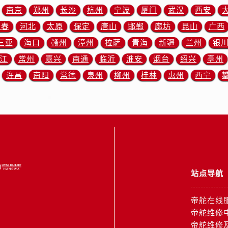
3号王府井百货名表维修帝舵售后服务中心（需提前预约）
南京
郑州
长沙
杭州
宁波
厦门
武汉
西安
舵售后服务中心（需提前预约）
长春
河北
太原
保定
唐山
邯郸
廊坊
昆山
广西
霍洛街帝舵售后服务中心（需提前预约）
三亚
海口
赣州
漳州
拉萨
青海
新疆
兰州
银
央街帝舵售后服务中心（需提前预约）
江
常州
嘉兴
南通
临沂
淮安
烟台
绍兴
亳州
街帝舵售后服务中心（需提前预约）
路帝舵售后服务中心（需提前预约）
许昌
南阳
常德
泉州
柳州
桂林
惠州
西宁
大街帝舵售后服务中心（需提前预约）
市光明街与额尔敦路交叉口帝舵售后服务中心（需提前预约）
安大街帝舵售后服务中心（需提前预约）
服务中心（需提前预约）
务中心（需提前预约）
服务中心（需提前预约）
站点导航
服务中心（需提前预约）
街交叉口帝舵售后服务中心（需提前预约）
帝舵在线
街交汇处帝舵售后服务中心（需提前预约）
帝舵维修
南路交叉口帝舵售后服务中心（需提前预约）
帝舵维修