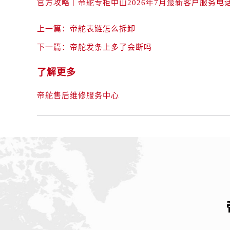
辽宁省丹东市振兴区七经街帝舵售后
辽宁省抚顺市新抚区东一路帝舵售后
上一篇：
帝舵表链怎么拆卸
辽宁省阜新市海州区解放大街帝舵售
辽宁省葫芦岛市连山区中央路帝舵售
下一篇：
帝舵发条上多了会断吗
辽宁省锦州市古塔区中央大街帝舵售
了解更多
辽宁省辽阳市白塔区新运大街帝舵售
辽宁省盘锦市兴隆台区石油大街帝舵
帝舵售后维修服务中心
辽宁省铁岭市银州区南马路帝舵售后
辽宁省营口市站前区市府路与渤海大
辽宁省沈阳市沈河区中街路137号亨
辽宁省沈阳市沈河区中街路83号亨
北京市朝阳区建国门外大街甲6号华熙
北京市东城区东长安街1号王府井东方
河北省保定市竞秀区朝阳北大街北国
内蒙古自治区阿拉善盟市左旗土尔扈
内蒙古自治区巴彦淖尔市临河区新华