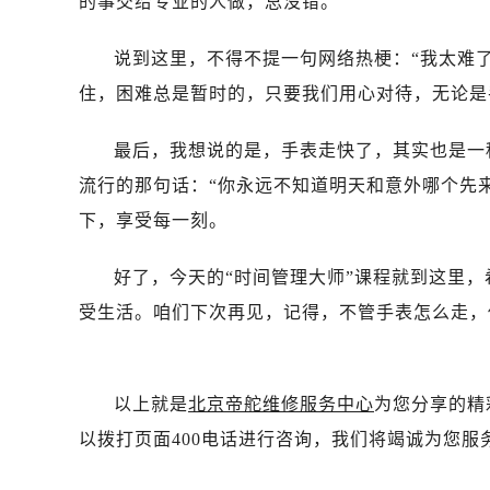
的事交给专业的人做，总没错。
昆明市盘龙区北京路928号同德昆明
石家庄市长安区中山东路39号勒泰中
说到这里，不得不提一句网络热梗：“我太难
西安市碑林区南关正街88号华侨城长
住，困难总是暂时的，只要我们用心对待，无论是
海口市龙华区金贸东路5号海口华润大厦
唐山市路南区新华东道100号万达广场
最后，我想说的是，手表走快了，其实也是一
台州市椒江区东海大道1800号腾达中
流行的那句话：“你永远不知道明天和意外哪个先
内蒙古自治区呼和浩特市玉泉区大学西
下，享受每一刻。
甘肃省兰州市七里河区西津西路16号兰
重庆市解放碑渝中区民权路28号英利
好了，今天的“时间管理大师”课程就到这里
黑龙江省大庆市萨尔图区会战大街帝
受生活。咱们下次再见，记得，不管手表怎么走，
黑龙江省鹤岗市向阳区红军路帝舵售
黑龙江省黑河市爱辉区中央街帝舵售
黑龙江省鸡西市鸡冠区红军路帝舵售
以上就是
北京帝舵维修服务中心
为您分享的精
黑龙江省佳木斯市向阳区长安路帝舵
黑龙江省牡丹江市东安区太平路帝舵
以拨打页面400电话进行咨询，我们将竭诚为您服
黑龙江省七台河市桃山区大同街帝舵