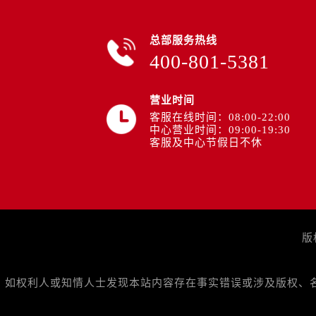
山西省阳泉市郊区平阳东街与新城大
山西省运城市盐湖区河东街帝舵售后
总部服务热线
山西省长治市潞州区英雄中路帝舵售
400-801-5381
山西省太原市迎泽区迎泽街道解放路
天津市和平区赤峰道136号天津国际金
营业时间
安徽省安庆市迎江区人民路帝舵售后
客服在线时间：08:00-22:00
安徽省蚌埠市蚌山区淮河路帝舵售后
中心营业时间：09:00-19:30
客服及中心节假日不休
安徽省亳州市谯城区魏武大道帝舵售
安徽省池州市贵池区长江路帝舵售后
安徽省滁州市琅琊区南谯北路帝舵售
安徽省阜阳市颍州区颍州北路帝舵售
安徽省淮北市相山区淮海路帝舵售后
版
安徽省淮南市田家庵区国庆中路帝舵
安徽省黄山市屯溪区黄山西路帝舵售
安徽省六安市金安区解放中路帝舵售
如权利人或知情人士发现本站内容存在事实错误或涉及版权、名誉权
安徽省马鞍山市雨山区湖南西路帝舵