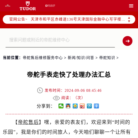
北京市东城区东长安街1号东方广场写字楼W3座6层602室（需提前预约）

北京市朝阳区建国门外大街甲6号华熙国际中心写字楼D座11层1102室（需提前预约）
▲
官网公告>
天津市和平区赤峰道136号天津国际金融中心写字楼26层2603室（需提前预约）
▼
上海市徐汇区虹桥路3号港汇中心写字楼2座37层3705室（需提前预约）
上海市黄浦区南京东路299号宏伊国际广场写字楼8层806室（需提前预约）
南京市秦淮区中山南路1号（新街口）南京中心写字楼22层C1-1室（需提前预约）
常州市新北区龙锦路1590号现代传媒中心写字楼5号楼10层1008室（需提前预约）
当前位置：
帝舵售后维修服务中心
>
新闻/知识/问答
>
帝舵知识
>
徐州市鼓楼区淮海东路29号苏宁广场IFC国际金融中心写字楼35层3508室（需提前预约）
扬州市邗江区国展路29号星耀天地写字楼1号楼18层1803室（需提前预约）
帝舵手表走快了处理办法汇总
盐城市盐都区世纪大道5号盐城金融城写字楼1号楼16层1604室（需提前预约）
泰州市海陵区永定东路399号置地商务中心东塔写字楼（华润万象城）17层1706室（需提前预约）
发布时间：2024-09-06 08:45:46
宁波市江北区大闸南路500号来福士广场办公楼20层2009室（需提前预约）
阅读：（
次）
杭州市上城区钱江路1366号华润大厦写字楼A座5层503-5室（需提前预约）
分享到：
金华市金东区东市南街777号金华万达广场写字楼4号楼22层2209室（需提前预约）
【
帝舵售后
】嘿，亲爱的表友们，欢迎来到“时间的
绍兴市越城区胜利东路379号世茂天际中心写字楼8层805室（需提前预约）
乐园”，我是你们的时间旅人，今天咱们聊聊一个让所有
嘉兴市南湖区广益路705号嘉兴世界贸易中心写字楼A座13层1304室（需提前预约）