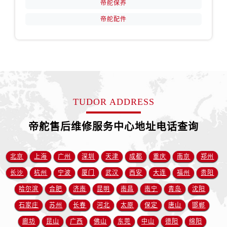
帝舵保养
安徽省宿州市埇桥区人民中路帝舵售后服务中心（需提前预约）
安徽省铜陵市铜官区石城大道帝舵售后服务中心（需提前预约）
帝舵配件
安徽省芜湖市镜湖区中山路步行街帝舵售后服务中心（需提前预约）
安徽省宣城市宣州区叠嶂西路帝舵售后服务中心（需提前预约）
福建省龙岩市新罗区九一南路帝舵售后服务中心（需提前预约）
福建省南平市建阳区人民西路帝舵售后服务中心（需提前预约）
福建省宁德市蕉城区天湖东路帝舵售后服务中心（需提前预约）
TUDOR ADDRESS
福建省莆田市城厢区霞林街道荔华东大道帝舵售后服务中心（需提前预约）
福建省三明市三元区东乾二路帝舵售后服务中心（需提前预约）
帝舵售后维修服务中心地址电话查询
福建省漳州市龙文区步港路帝舵售后服务中心（需提前预约）
江苏省常州市新北区龙锦路1590号现代传媒中心5号楼10层1008室帝舵售后服务中心（需提前预约）
北京
上海
广州
深圳
天津
成都
重庆
南京
郑州
江苏省淮安市清江浦区淮海北路帝舵售后服务中心（需提前预约）
长沙
杭州
宁波
厦门
武汉
西安
大连
福州
贵阳
江苏省连云港市海州区通灌北路帝舵售后服务中心（需提前预约）
江苏省南京市秦淮区中山南路1号南京中心22层22-C1-C3室帝舵售后服务中心（需提前预约）
哈尔滨
合肥
济南
昆明
南昌
南宁
青岛
沈阳
江苏省宿迁市宿城区西湖路帝舵售后服务中心（需提前预约）
石家庄
苏州
长春
河北
太原
保定
唐山
邯郸
江苏省泰州市海陵区永定东路399号置地商务中心东塔（华润万象城）17层1706室帝舵售后服务中心（需提前预约）
廊坊
昆山
广西
佛山
东莞
中山
德阳
绵阳