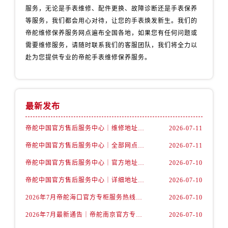
内蒙古自治区包头市青山区幸福路甲3号王府井百货名表维修帝舵售后服务中心（需提前预约）
服务，无论是手表维修、配件更换、故障诊断还是手表保养
内蒙古自治区赤峰市红山区哈达街帝舵售后服务中心（需提前预约）
等服务，我们都会用心对待，让您的手表焕发新生。我们的
内蒙古自治区鄂尔多斯市东胜区伊金霍洛街帝舵售后服务中心（需提前预约）
帝舵维修保养服务网点遍布全国各地，如果您有任何问题或
需要维修服务，请随时联系我们的客服团队，我们将全力以
内蒙古自治区呼伦贝尔市海拉尔区中央街帝舵售后服务中心（需提前预约）
赴为您提供专业的帝舵手表维修保养服务。
内蒙古自治区通辽市科尔沁区明仁大街帝舵售后服务中心（需提前预约）
内蒙古自治区乌海市海勃湾区人民南路帝舵售后服务中心（需提前预约）
内蒙古自治区乌兰察布市集宁区恩和大街帝舵售后服务中心（需提前预约）
内蒙古自治区锡林郭勒盟市锡林浩特市光明街与额尔敦路交叉口帝舵售后服务中心（需提前预约）
最新发布
内蒙古自治区兴安盟市乌兰浩特市兴安大街帝舵售后服务中心（需提前预约）
帝舵中国官方售后服务中心｜维修地址及售后服务热线权威信息声明（2026年7月最新）
2026-07-11
山西省大同市平城区迎宾街帝舵售后服务中心（需提前预约）
帝舵中国官方售后服务中心｜全部网点地址及电话权威信息通告（2026年7月最新）
2026-07-11
山西省晋城市城区黄华街帝舵售后服务中心（需提前预约）
山西省晋中市榆次区顺城街帝舵售后服务中心（需提前预约）
帝舵中国官方售后服务中心｜官方地址与客服热线权威信息声明（2026年7月最新）
2026-07-10
山西省临汾市尧都区解放路帝舵售后服务中心（需提前预约）
帝舵中国官方售后服务中心｜详细地址与24小时客服电话权威信息声明（2026年7月最新）
2026-07-10
山西省吕梁市离石区永宁中路与建设街交叉口帝舵售后服务中心（需提前预约）
2026年7月帝舵海口官方专柜服务热线大全+客户咨询通道公开
2026-07-10
山西省朔州市朔城区怡西路与鄯阳西街交汇处帝舵售后服务中心（需提前预约）
2026年7月最新通告｜帝舵南京官方专柜服务热线一键获取攻略
2026-07-10
山西省忻州市忻府区和平东街与七一南路交叉口帝舵售后服务中心（需提前预约）