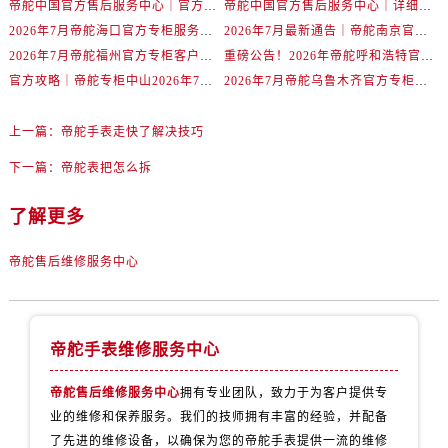
帝舵中国官方售后服务中心｜官方地址与客服热线权威信息声明（2026年7月最新）
帝舵中国官方售后服务中心｜详细地址与24小时客服电话权威信息声明（2026年7月最新）
辽宁省丹东市振兴区七经街帝舵售后服务中心（需提前预约）
2026年7月帝舵海口官方专柜服务热线大全+客户咨询通道公开
2026年7月最新通告｜帝舵南京官方专柜服务热线一键获取攻略
辽宁省抚顺市新抚区东一路帝舵售后服务中心（需提前预约）
2026年7月帝舵福州官方专柜客户服务热线全攻略｜权威信息汇总
重磅公告！2026年帝舵呼和浩特官方专柜客户服务电话全新上线
辽宁省阜新市海州区解放大街帝舵售后服务中心（需提前预约）
官方攻略｜帝舵专柜中山2026年7月最新客户服务电话及信息
2026年7月帝舵乌鲁木齐官方专柜服务指南，客户热线速查
辽宁省葫芦岛市连山区中央路帝舵售后服务中心（需提前预约）
辽宁省锦州市古塔区中央大街帝舵售后服务中心（需提前预约）
上一篇：
帝舵手表走快了解决技巧
辽宁省辽阳市白塔区新运大街帝舵售后服务中心（需提前预约）
下一篇：
帝舵表把怎么拆
辽宁省盘锦市兴隆台区石油大街帝舵售后服务中心（需提前预约）
辽宁省铁岭市银州区南马路帝舵售后服务中心（需提前预约）
了解更多
辽宁省营口市站前区市府路与渤海大街交叉口帝舵售后服务中心（需提前预约）
辽宁省沈阳市沈河区中街路137号亨得利名表维修授权店1楼帝舵售后服务中心（需提前预约）
帝舵售后维修服务中心
辽宁省沈阳市沈河区中街路83号亨得利名表维修授权店1楼帝舵售后服务中心（需提前预约）
北京市朝阳区建国门外大街甲6号华熙国际中心D座11层1102室帝舵售后服务中心（需提前预约）
北京市东城区东长安街1号王府井东方广场W3座6层602室帝舵售后服务中心（需提前预约）
帝舵手表维修服务中心
河北省保定市竞秀区朝阳北大街北国先天下帝舵售后服务中心（需提前预约）
帝舵售后维修服务中心
拥有专业团队，致力于为客户提供专
内蒙古自治区阿拉善盟市左旗土尔扈特大街帝舵售后服务中心（需提前预约）
业的维修和保养服务。我们的技师拥有丰富的经验，并配备
内蒙古自治区巴彦淖尔市临河区新华街帝舵售后服务中心（需提前预约）
了先进的维修设备，以确保为您的帝舵手表提供一流的维修