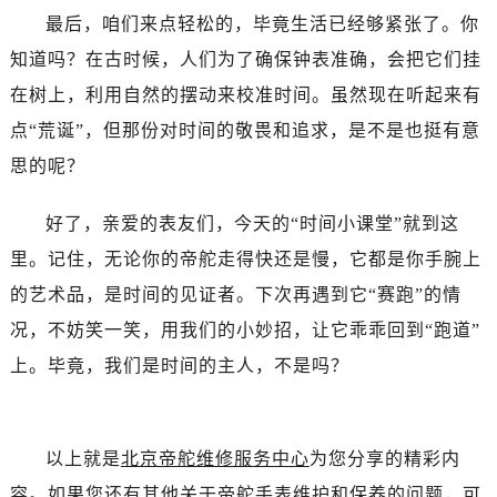
昆明市盘龙区北京路928号同德昆明广场写字楼10层06室（需提前预约）
最后，咱们来点轻松的，毕竟生活已经够紧张了。你
石家庄市长安区中山东路39号勒泰中心写字楼B座13层07室（需提前预约）
知道吗？在古时候，人们为了确保钟表准确，会把它们挂
西安市碑林区南关正街88号华侨城长安国际中心E座6楼10室（需提前预约）
在树上，利用自然的摆动来校准时间。虽然现在听起来有
海口市龙华区金贸东路5号海口华润大厦B座17层1707室（需提前预约）
点“荒诞”，但那份对时间的敬畏和追求，是不是也挺有意
唐山市路南区新华东道100号万达广场写字楼A座10层1002室（需提前预约）
台州市椒江区东海大道1800号腾达中心东1幢20楼2002室（需提前预约）
思的呢？
内蒙古自治区呼和浩特市玉泉区大学西街70号华润万象城写字楼（鄂尔多斯大厦）23层2326室（需提前预约）
好了，亲爱的表友们，今天的“时间小课堂”就到这
甘肃省兰州市七里河区西津西路16号兰州中心写字楼21层2102室（需提前预约）
重庆市解放碑渝中区民权路28号英利国际金融中心写字楼20层01室（需提前预约）
里。记住，无论你的帝舵走得快还是慢，它都是你手腕上
黑龙江省大庆市萨尔图区会战大街帝舵售后服务中心（需提前预约）
的艺术品，是时间的见证者。下次再遇到它“赛跑”的情
黑龙江省鹤岗市向阳区红军路帝舵售后服务中心（需提前预约）
况，不妨笑一笑，用我们的小妙招，让它乖乖回到“跑道”
黑龙江省黑河市爱辉区中央街帝舵售后服务中心（需提前预约）
上。毕竟，我们是时间的主人，不是吗？
黑龙江省鸡西市鸡冠区红军路帝舵售后服务中心（需提前预约）
黑龙江省佳木斯市向阳区长安路帝舵售后服务中心（需提前预约）
黑龙江省牡丹江市东安区太平路帝舵售后服务中心（需提前预约）
以上就是
北京帝舵维修服务中心
为您分享的精彩内
黑龙江省七台河市桃山区大同街帝舵售后服务中心（需提前预约）
容。如果您还有其他关于帝舵手表维护和保养的问题，可