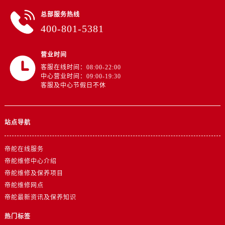
山东省东营市东营区济南路帝舵售后服务中心（需提前预约）
总部服务热线
山东省济南市历下区经十路11111号华润中心写字楼（万象城）15层1508室帝舵售后服务中心（需提前预约）
400-801-5381
山东省济宁市任城区太白楼路帝舵售后服务中心（需提前预约）
山东省莱芜市文化南路8号银座商城名表维修一楼名表维修帝舵售后服务中心（需提前预约）
营业时间
山东省临沂市兰山区解放路帝舵售后服务中心（需提前预约）
客服在线时间：08:00-22:00
山东省日照市东港区烟台路帝舵售后服务中心（需提前预约）
中心营业时间：09:00-19:30
客服及中心节假日不休
山东省泰安市泰山区财源街道泰山大街帝舵售后服务中心（需提前预约）
山东省威海市环翠区新威海路89号振华商厦一楼名表维修帝舵售后服务中心（需提前预约）
山东省潍坊市奎文区东风东街帝舵售后服务中心（需提前预约）
站点导航
山东省枣庄市滕州市北辛路与善国路交叉口帝舵售后服务中心（需提前预约）
山东省淄博市张店区金晶大道帝舵售后服务中心（需提前预约）
帝舵在线服务
上海市黄浦区南京东路299号宏伊国际广场写字楼8层806室帝舵售后服务中心（需提前预约）
帝舵维修中心介绍
上海市徐汇区虹桥路3号港汇中心2座37层3705室帝舵售后服务中心（需提前预约）
帝舵维修及保养项目
帝舵维修网点
浙江省杭州市上城区钱江路1366号华润大厦A座5层503-5室帝舵售后服务中心（需提前预约）
帝舵最新资讯及保养知识
浙江省湖州市吴兴区劳动路帝舵售后服务中心（需提前预约）
浙江省嘉兴市南湖区广益路705号嘉兴世界贸易中心A座13层1304室帝舵售后服务中心（需提前预约）
热门标签