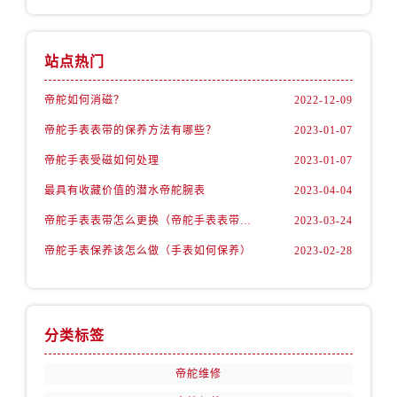
山西省阳泉市郊区平阳东街与新城大道交叉口帝舵售后服务中心（需提前预约）
山西省运城市盐湖区河东街帝舵售后服务中心（需提前预约）
山西省长治市潞州区英雄中路帝舵售后服务中心（需提前预约）
站点热门
山西省太原市迎泽区迎泽街道解放路15号亨得利名表维修授权店3楼帝舵售后服务中心（需提前预约）
帝舵如何消磁？
2022-12-09
天津市和平区赤峰道136号天津国际金融中心26层2603室帝舵售后服务中心（需提前预约）
安徽省安庆市迎江区人民路帝舵售后服务中心（需提前预约）
帝舵手表表带的保养方法有哪些？
2023-01-07
安徽省蚌埠市蚌山区淮河路帝舵售后服务中心（需提前预约）
帝舵手表受磁如何处理
2023-01-07
安徽省亳州市谯城区魏武大道帝舵售后服务中心（需提前预约）
最具有收藏价值的潜水帝舵腕表
2023-04-04
安徽省池州市贵池区长江路帝舵售后服务中心（需提前预约）
帝舵手表表带怎么更换（帝舵手表表带如何更换)
2023-03-24
安徽省滁州市琅琊区南谯北路帝舵售后服务中心（需提前预约）
帝舵手表保养该怎么做（手表如何保养）
2023-02-28
安徽省阜阳市颍州区颍州北路帝舵售后服务中心（需提前预约）
安徽省淮北市相山区淮海路帝舵售后服务中心（需提前预约）
安徽省淮南市田家庵区国庆中路帝舵售后服务中心（需提前预约）
安徽省黄山市屯溪区黄山西路帝舵售后服务中心（需提前预约）
分类标签
安徽省六安市金安区解放中路帝舵售后服务中心（需提前预约）
帝舵维修
安徽省马鞍山市雨山区湖南西路帝舵售后服务中心（需提前预约）