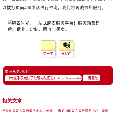
黑龙江省齐齐哈尔市龙沙区龙华路帝舵售后服务中心（需提前预约）
以拨打页面400电话进行咨询，我们将竭诚为您服务。
黑龙江省双鸭山市尖山区新兴大街帝舵售后服务中心（需提前预约）
黑龙江省绥化市北林区新华街与康庄路交叉口帝舵售后服务中心（需提前预约）
黑龙江省伊春市伊美区通河路帝舵售后服务中心（需提前预约）
吉林省白城市洮北区明仁南街帝舵售后服务中心（需提前预约）
吉林省白山市浑江区浑江大街帝舵售后服务中心（需提前预约）
吉林省吉林市船营区河南街帝舵售后服务中心（需提前预约）
吉林省辽源市龙山区人民大街帝舵售后服务中心（需提前预约）
赞一下
去提问
吉林省梅河口市新华街道梅河大街帝舵售后服务中心（需提前预约）
吉林省四平市铁东区紫气大路与南九经街交汇处帝舵售后服务中心（需提前预约）
本页永久地址：
吉林省松原市宁江区五环大街帝舵售后服务中心（需提前预约）
一键复制
吉林省通化市东昌区环通乡江南大街帝舵售后服务中心（需提前预约）
吉林省延边市延吉市解放路帝舵售后服务中心（需提前预约）
辽宁省鞍山市铁东区站前街帝舵售后服务中心（需提前预约）
相关文章
辽宁省本溪市平山区胜利路帝舵售后服务中心（需提前预约）
辽宁省朝阳市双塔区新华路帝舵售后服务中心（需提前预约）
帝舵中国官方售后服务中心｜维修地址及售后服务热线权威信息声明（2026年7月最新）
帝舵中国官方售后服务中心｜全部网点地址及电话权威信息通告（2026年7月最新）