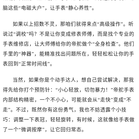
温州市鹿城区锦绣路1067号置信广场10层1015室（需提前预约）
脑这些“电磁大户”，让手表“静心养性”。
哈尔滨市道里区友谊西路600号富力中心T2座写字楼29层03室（需提前预约）
大连市中山区人民路15号国际金融大厦7层G室（需提前预约）
如果以上招数不灵，那咱们就得来点“高级操作”。听
佛山市禅城区季华五路57号万科金融中心C座12层1205室（需提前预约）
说过“调校”吗？不是让你变成修表师傅，而是找个专业的
东莞市东城街道鸿福东路1号民盈国贸中心T1写字楼9层907室（需提前预约）
手表维修店，让大师傅给你的帝舵做个“全身检查”。他们
无锡市梁溪区人民中路139号恒隆广场写字楼1座11层1104室（需提前预约）
手里的“神器”，能精准找出问题所在，轻轻松松让你的手
南通市崇川区工农路57号圆融广场写字楼16层1603室（需提前预约）
苏州市苏州工业园区星港街199号苏州中心办公楼C座22层08室（需提前预约）
表回到“正常时间线”。
武汉市江汉区解放大道686号世界贸易大厦38层09室（需提前预约）
当然，如果你是个动手达人，想自己尝试解决，那我
南宁市青秀区金湖路59号地王大厦12楼1224室（需提前预约）
合肥市蜀山区潜山路111号万象城华润大厦B座12楼03室（需提前预约）
得先给你打个预防针：“小心轻放，切勿暴力！”帝舵手表
泉州市丰泽区宝洲路729号浦西万达中心写字楼A座7楼709室（需提前预约）
内部结构精密，一个不小心，可能就会从“走快”变成“不
青岛市南区山东路6号华润大厦B座22层04室（需提前预约）
走”。不过，既然你有这份勇气，我也不妨透露个小技
烟台市芝罘区胜利路139号万达金融中心A座907室（需提前预约）
巧：调整一下表冠，轻轻旋转，有时候，这就像给手表做
长春市朝阳区西安大路727号中银大厦A座(旺进大厦)18层09室（需提前预约）
了一个“微调按摩”，让它回归常态。
贵阳市南明区都司高架桥路33号亨特国际金融中心14楼14D（需提前预约）