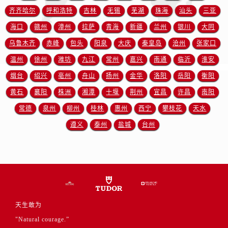
江苏省徐州市鼓楼区淮海东路29号苏宁广场IFC国际金融中心35层3508室帝舵售后服务中心（需提前预约）
齐齐哈尔
呼和浩特
吉林
无锡
芜湖
珠海
汕头
三亚
江苏省盐城市盐都区世纪大道5号盐城金融城写字楼1号楼16层1604室帝舵售后服务中心（需提前预约）
海口
赣州
漳州
拉萨
青海
新疆
兰州
银川
大同
江苏省扬州市邗江区国展路29号星耀天地写字楼1号楼18层1803室帝舵售后服务中心（需提前预约）
乌鲁木齐
赤峰
包头
阳泉
大庆
秦皇岛
沧州
张家口
江苏省镇江市京口区中山东路帝舵售后服务中心（需提前预约）
温州
徐州
潍坊
九江
常州
嘉兴
南通
临沂
淮安
江西省抚州市临川区赣东大道帝舵售后服务中心（需提前预约）
江西省赣州市章贡区文清路帝舵售后服务中心（需提前预约）
烟台
绍兴
亳州
舟山
扬州
金华
洛阳
岳阳
衡阳
江西省吉安市吉州区井冈山大道帝舵售后服务中心（需提前预约）
黄石
襄阳
株洲
湘潭
十堰
荆州
宜昌
许昌
南阳
江西省景德镇市珠山区珠山中路帝舵售后服务中心（需提前预约）
常德
泉州
柳州
桂林
惠州
西宁
攀枝花
天水
江西省九江市浔阳区浔阳路帝舵售后服务中心（需提前预约）
遵义
泰州
盐城
台州
江西省南昌市红谷滩新区红谷中大道998号绿地双子塔（中央广场）A1座办公楼14层1407室帝舵售后服务中心（需提前预约）
江西省萍乡市安源区萍安北大道与康庄路交叉口帝舵售后服务中心（需提前预约）
江西省上饶市信州区滨江西路帝舵售后服务中心（需提前预约）
江西省新余市渝水区北湖西路帝舵售后服务中心（需提前预约）
江西省宜春市袁州区中山中路帝舵售后服务中心（需提前预约）
江西省鹰潭市月湖区胜利东路帝舵售后服务中心（需提前预约）
天生敢为
山东省德州市德城区东风中路帝舵售后服务中心（需提前预约）
"Natural courage.”