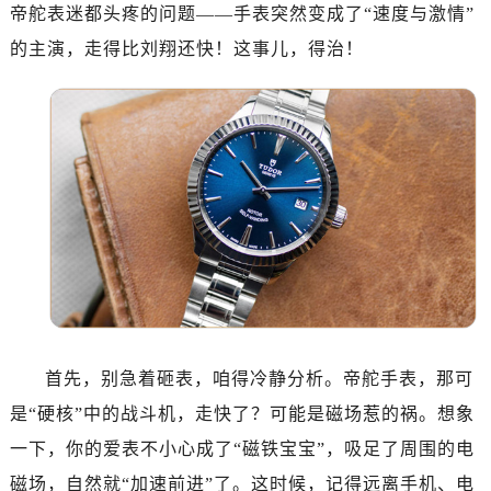
南昌市红谷滩新区红谷中大道998号绿地双子塔（中央广场）A1座办公楼14层07室（需提前预约）
帝舵表迷都头疼的问题——手表突然变成了“速度与激情”
济南市历下区经十路11111号华润中心写字楼（万象城）15层1508室（需提前预约）
的主演，走得比刘翔还快！这事儿，得治！
广州市天河区天河路230号万菱汇国际中心写字楼A塔7层704室（需提前预约）
广州市越秀区环市东路371-375号世界贸易中心大厦南塔写字楼15层07室（需提前预约）
深圳市罗湖区深南东路5001号华润大厦写字楼17层1701室（需提前预约）
惠州市惠城区江北文昌一路7号华贸大厦写字楼1座30层05室（需提前预约）
厦门市思明区湖滨东路95号华润大厦写字楼B座11层1104室（需提前预约）
福州市鼓楼区五四路128-1号恒力城写字楼15层03室（需提前预约）
成都市锦江区人民东路6号SAC东原中心写字楼24层2406B室（需提前预约）
重庆市江北区观音桥步行街2号融恒时代广场写字楼9层902室（需提前预约）
长沙市芙蓉区定王台街道建湘路393号世茂环球金融中心写字楼（芙蓉广场）10层13室（需提前预约）
郑州市二七区铭功路10号华润大厦写字楼29层2905室（需提前预约）
太原市迎泽区解放路15号亨得利名表服务中心（品牌授权店）3层整层（需提前预约）
首先，别急着砸表，咱得冷静分析。帝舵手表，那可
沈阳市沈河区中街路137号亨得利名表服务中心（品牌授权店）1层整层（需提前预约）
是“硬核”中的战斗机，走快了？可能是磁场惹的祸。想象
沈阳市沈河区中街路83号亨得利名表服务中心（品牌授权店）1层整层（需提前预约）
一下，你的爱表不小心成了“磁铁宝宝”，吸足了周围的电
乌鲁木齐市天山区红山路26号时代广场（CCMALL）C座17层17-B（需提前预约）
磁场，自然就“加速前进”了。这时候，记得远离手机、电