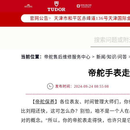
北京市东城区东长安街1号东方广场写
北京市朝阳区建国门外大街甲6号华熙
官网公告>
天津市和平区赤峰道136号天津国际金
上海市徐汇区虹桥路3号港汇中心写字楼
上海市黄浦区南京东路299号宏伊国
南京市秦淮区中山南路1号（新街口）
常州市新北区龙锦路1590号现代传媒
当前位置：
帝舵售后维修服务中心
>
新闻/知识/问答
徐州市鼓楼区淮海东路29号苏宁广场I
扬州市邗江区国展路29号星耀天地写字
帝舵手表
盐城市盐都区世纪大道5号盐城金融城写
泰州市海陵区永定东路399号置地商
发布时间：2024-09-24 08:55:08
宁波市江北区大闸南路500号来福士广
杭州市上城区钱江路1366号华润大厦
【
帝舵保养
】各位表友、时间管理大师们，你
金华市金东区东市南街777号金华万达
比刘翔还快，这可怎么办？别怕，咱不是一个人在
绍兴市越城区胜利东路379号世茂天
对的概念。”所以，你的帝舵表走得快，也许只是
嘉兴市南湖区广益路705号嘉兴世界贸