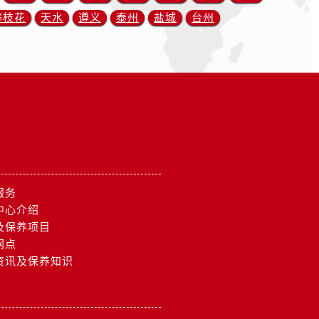
攀枝花
天水
遵义
泰州
盐城
台州
服务
中心介绍
及保养项目
网点
资讯及保养知识