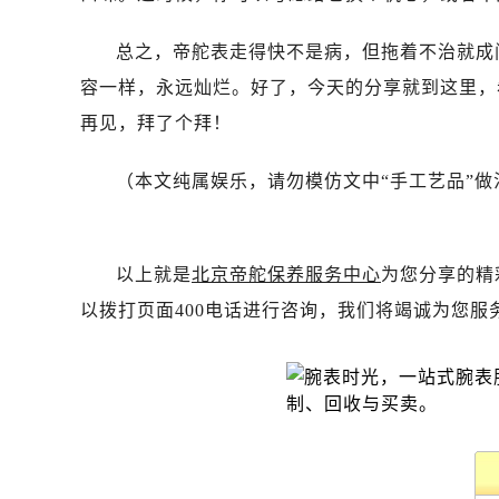
昆明市盘龙区北京路928号同德昆明
石家庄市长安区中山东路39号勒泰中
总之，帝舵表走得快不是病，但拖着不治就成
西安市碑林区南关正街88号华侨城长
容一样，永远灿烂。好了，今天的分享就到这里，希
海口市龙华区金贸东路5号海口华润大厦
再见，拜了个拜！
唐山市路南区新华东道100号万达广场
台州市椒江区东海大道1800号腾达中
（本文纯属娱乐，请勿模仿文中“手工艺品”
内蒙古自治区呼和浩特市玉泉区大学西
甘肃省兰州市七里河区西津西路16号兰
重庆市解放碑渝中区民权路28号英利
以上就是
北京帝舵保养服务中心
为您分享的精
黑龙江省大庆市萨尔图区会战大街帝
以拨打页面400电话进行咨询，我们将竭诚为您服
黑龙江省鹤岗市向阳区红军路帝舵售
黑龙江省黑河市爱辉区中央街帝舵售
黑龙江省鸡西市鸡冠区红军路帝舵售
黑龙江省佳木斯市向阳区长安路帝舵
黑龙江省牡丹江市东安区太平路帝舵
黑龙江省七台河市桃山区大同街帝舵