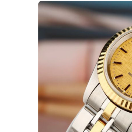
南昌市红谷滩新区红谷中大道998号
济南市历下区经十路11111号华润中
广州市天河区天河路230号万菱汇国
广州市越秀区环市东路371-375号
深圳市罗湖区深南东路5001号华润大
惠州市惠城区江北文昌一路7号华贸大
厦门市思明区湖滨东路95号华润大厦写
福州市鼓楼区五四路128-1号恒力城
成都市锦江区人民东路6号SAC东原中
重庆市江北区观音桥步行街2号融恒时
长沙市芙蓉区定王台街道建湘路393
郑州市二七区铭功路10号华润大厦写字
太原市迎泽区解放路15号亨得利名
沈阳市沈河区中街路137号亨得利名
沈阳市沈河区中街路83号亨得利名
乌鲁木齐市天山区红山路26号时代广场