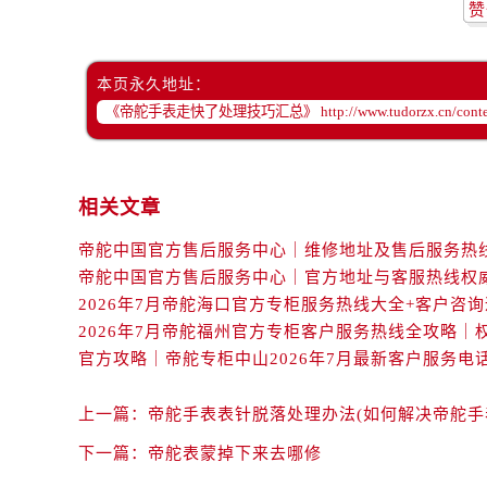
黑龙江省齐齐哈尔市龙沙区龙华路帝
赞
黑龙江省双鸭山市尖山区新兴大街帝
黑龙江省绥化市北林区新华街与康庄
本页永久地址：
黑龙江省伊春市伊美区通河路帝舵售
吉林省白城市洮北区明仁南街帝舵售
吉林省白山市浑江区浑江大街帝舵售
吉林省吉林市船营区河南街帝舵售后
相关文章
吉林省辽源市龙山区人民大街帝舵售
吉林省梅河口市新华街道梅河大街帝
吉林省四平市铁东区紫气大路与南九
吉林省松原市宁江区五环大街帝舵售
吉林省通化市东昌区环通乡江南大街
吉林省延边市延吉市解放路帝舵售后
辽宁省鞍山市铁东区站前街帝舵售后
上一篇：
帝舵手表表针脱落处理办法(如何解决帝舵手
辽宁省本溪市平山区胜利路帝舵售后
下一篇：
帝舵表蒙掉下来去哪修
辽宁省朝阳市双塔区新华路帝舵售后