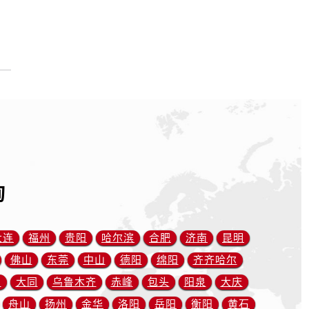
询
大连
福州
贵阳
哈尔滨
合肥
济南
昆明
佛山
东莞
中山
德阳
绵阳
齐齐哈尔
川
大同
乌鲁木齐
赤峰
包头
阳泉
大庆
舟山
扬州
金华
洛阳
岳阳
衡阳
黄石