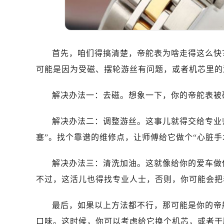
温州市鹿城区锦绣路1067号置信广场
哈尔滨市道里区友谊西路600号富力中
大连市中山区人民路15号国际金融大
佛山市禅城区季华五路57号万科金融中
首先，咱们得搞清楚，帝舵表为啥走得这么快
东莞市东城街道鸿福东路1号民盈国贸
可能是因为受磁、摆轮游丝有问题，或者机芯里的
无锡市梁溪区人民中路139号恒隆广场
南通市崇川区工农路57号圆融广场写字
解决办法一：去磁。想象一下，你的帝舵表被
苏州市苏州工业园区星港街199号苏州
武汉市江汉区解放大道686号世界贸易
解决办法二：调整游丝。这事儿就得交给专业
南宁市青秀区金湖路59号地王大厦12
塞”。找个靠谱的维修点，让师傅给它做个“心脏手
合肥市蜀山区潜山路111号万象城华润
泉州市丰泽区宝洲路729号浦西万达中
解决办法三：清洗加油。这就像给你的爱车做
青岛市南区山东路6号华润大厦B座2
不过，这活儿也得找专业人士，否则，你可能会把
烟台市芝罘区胜利路139号万达金融中
长春市朝阳区西安大路727号中银大厦
最后，如果以上方法都不行，那可能是你的帝
贵阳市南明区都司高架桥路33号亨特
口味。这时候，你可以考虑给它换个机芯，或者干