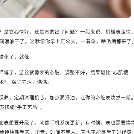
10层1015室（需提前预约）
心T2座写字楼29层03室（需提前预约）
厦7层G室（需提前预约）
心C座12层1205室（需提前预约）
？是它心情好，还是真的出了问题？一般来说，机械表走快
中心T1写字楼9层907室（需提前预约）
润滑油干了。这就像你早上赶公交，一着急，啥毛病都来了
写字楼1座11层1104室（需提前预约）
楼16层1603室（需提前预约）
磁化了，就像
中心办公楼C座22层08室（需提前预约）
大厦38层09室（需提前预约）
师傅了，游丝就像表的心脏，调整不好，后果堪比“心肌梗
楼1224室（需提前预约）
术”，保证它活力满满。
大厦B座12楼03室（需提前预约）
心写字楼A座7楼709室（需提前预约）
保养，定期清理机芯，加点润滑油，让你的帝舵表焕然一新
2层04室（需提前预约）
表修成“手工艺品”。
心A座907室（需提前预约）
A座(旺进大厦)18层09室（需提前预约）
舵表想要升级了。就像手机系统更新，有时候，表也需要换
国际金融中心14楼14D（需提前预约）
脆换块新手表，毕竟，时间不等人，表也不能落后于时代嘛