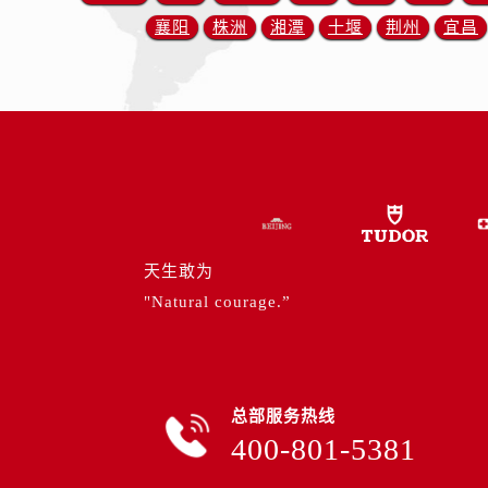
内蒙古自治区包头市青山区幸福路甲
襄阳
株洲
湘潭
十堰
荆州
宜昌
内蒙古自治区赤峰市红山区哈达街帝
内蒙古自治区鄂尔多斯市东胜区伊金
内蒙古自治区呼伦贝尔市海拉尔区中
内蒙古自治区通辽市科尔沁区明仁大
内蒙古自治区乌海市海勃湾区人民南
内蒙古自治区乌兰察布市集宁区恩和
内蒙古自治区锡林郭勒盟市锡林浩特
内蒙古自治区兴安盟市乌兰浩特市兴
天生敢为
山西省大同市平城区迎宾街帝舵售后
"Natural courage.”
山西省晋城市城区黄华街帝舵售后服
山西省晋中市榆次区顺城街帝舵售后
山西省临汾市尧都区解放路帝舵售后
山西省吕梁市离石区永宁中路与建设
总部服务热线
山西省朔州市朔城区怡西路与鄯阳西
400-801-5381
山西省忻州市忻府区和平东街与七一