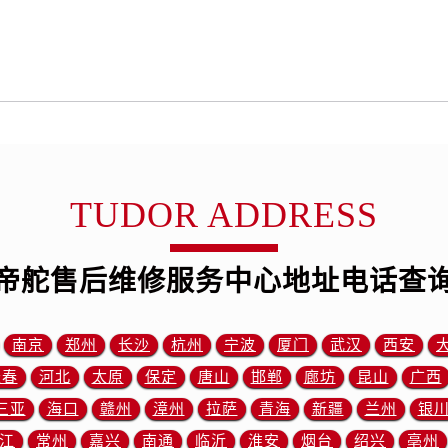
服务中心（需提前预约）
服务中心（需提前预约）
后服务中心（需提前预约）
后服务中心（需提前预约）
后服务中心（需提前预约）
后服务中心（需提前预约）
售后服务中心（需提前预约）
服务中心（需提前预约）
TUDOR ADDRESS
街交叉口帝舵售后服务中心（需提前预约）
得利名表维修授权店1楼帝舵售后服务中心（需提前预约）
帝舵售后维修服务中心地址电话查
得利名表维修授权店1楼帝舵售后服务中心（需提前预约）
国际中心D座11层1102室帝舵售后服务中心（需提前预约）
广场W3座6层602室帝舵售后服务中心（需提前预约）
南京
郑州
长沙
杭州
宁波
厦门
武汉
西安
先天下帝舵售后服务中心（需提前预约）
长春
河北
太原
保定
唐山
邯郸
廊坊
昆山
广西
特大街帝舵售后服务中心（需提前预约）
三亚
海口
赣州
漳州
拉萨
青海
新疆
兰州
银
街帝舵售后服务中心（需提前预约）
江
常州
嘉兴
南通
临沂
淮安
烟台
绍兴
亳州