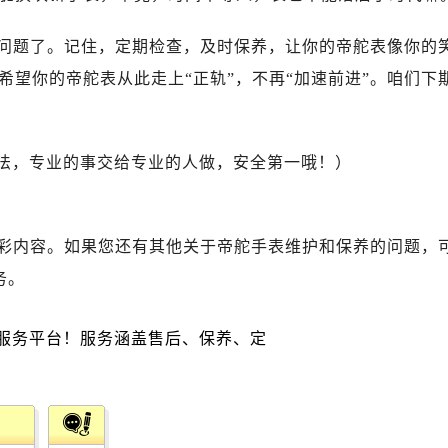
广场写字楼10层06室（需提前预约）
心写字楼B座13层07室（需提前预约）
问题了。记住，定期检查，及时保养，让你的帝舵表像你的
安国际中心E座6楼10室（需提前预约）
望你的帝舵表从此走上“正轨”，不再“加速前进”。咱们下
B座17层1707室（需提前预约）
写字楼A座10层1002室（需提前预约）
心东1幢20楼2002室（需提前预约）
做法，专业的事交给专业的人做，安全第一哦！）
街70号华润万象城写字楼（鄂尔多斯大厦）23层2326室（需
州中心写字楼21层2102室（需提前预约）
国际金融中心写字楼20层01室（需提前预约）
彩内容。如果您还有其他关于帝舵手表维护和保养的问题，
舵售后服务中心（需提前预约）
务。
后服务中心（需提前预约）
后服务中心（需提前预约）
后服务中心（需提前预约）
售后服务中心（需提前预约）
售后服务中心（需提前预约）
售后服务中心（需提前预约）