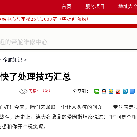
字楼W3座6层602室（需提前预约）
首页
服务项目
地址大
国际中心写字楼D座11层1102室（需提前预约）
融中心写字楼26层2603室（需提前预约）
2座37层3705室（需提前预约）
际广场写字楼8层806室（需提前预约）
南京中心写字楼22层C1-1室（需提前预约）
中心写字楼5号楼10层1008室（需提前预约）
>
帝舵知识
>
FC国际金融中心写字楼35层3508室（需提前预约）
楼1号楼18层1803室（需提前预约）
走快了处理技巧汇总
字楼1号楼16层1604室（需提前预约）
务中心东塔写字楼（华润万象城）17层1706室（需提前预约）
阅读：（
次）
分享到：
场办公楼20层2009室（需提前预约）
写字楼A座5层503-5室（需提前预约）
们好！今天，咱们来聊聊一个让人头疼的问题——帝舵表走
广场写字楼4号楼22层2209室（需提前预约）
战斗，历史上，连大名鼎鼎的爱因斯坦都说过：“时间是个相
际中心写字楼8层805室（需提前预约）
它想和你开个玩笑呢。
易中心写字楼A座13层1304室（需提前预约）