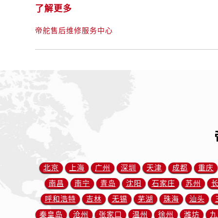
辽宁省丹东市振兴区七经街帝舵售后
了解更多
辽宁省抚顺市新抚区东一路帝舵售后
辽宁省阜新市海州区解放大街帝舵售
帝舵售后维修服务中心
辽宁省葫芦岛市连山区中央路帝舵售
辽宁省锦州市古塔区中央大街帝舵售
辽宁省辽阳市白塔区新运大街帝舵售
辽宁省盘锦市兴隆台区石油大街帝舵
辽宁省铁岭市银州区南马路帝舵售后
辽宁省营口市站前区市府路与渤海大
辽宁省沈阳市沈河区中街路137号亨
辽宁省沈阳市沈河区中街路83号亨
北京市朝阳区建国门外大街甲6号华熙
北京市东城区东长安街1号王府井东方
北京
上海
广州
深圳
天津
成都
重庆
河北省保定市竞秀区朝阳北大街北国
南昌
南宁
青岛
沈阳
石家庄
苏州
内蒙古自治区阿拉善盟市左旗土尔扈
呼和浩特
吉林
无锡
芜湖
珠海
汕头
内蒙古自治区巴彦淖尔市临河区新华
秦皇岛
沧州
张家口
温州
徐州
潍坊
九