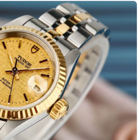
绿地双子塔（中央广场）A1座办公楼14层07室（需提前预约）
心写字楼（万象城）15层1508室（需提前预约）
际中心写字楼A塔7层704室（需提前预约）
世界贸易中心大厦南塔写字楼15层07室（需提前预约）
厦写字楼17层1701室（需提前预约）
厦写字楼1座30层05室（需提前预约）
字楼B座11层1104室（需提前预约）
写字楼15层03室（需提前预约）
心写字楼24层2406B室（需提前预约）
代广场写字楼9层902室（需提前预约）
号世茂环球金融中心写字楼（芙蓉广场）10层13室（需提前预约
楼29层2905室（需提前预约）
表服务中心（品牌授权店）3层整层（需提前预约）
表服务中心（品牌授权店）1层整层（需提前预约）
表服务中心（品牌授权店）1层整层（需提前预约）
（CCMALL）C座17层17-B（需提前预约）