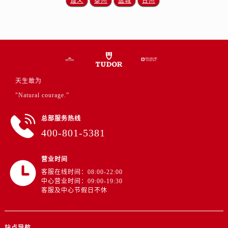
遵义
泰州
盐城
台州
山东省东营市东营区济南路帝舵售后服务中心（需提前预约）
山东省济南市历下区经十路11111号华润中心写字楼（万象城）15层1508室帝舵售后服务中心（需提前预约）
山东省济宁市任城区太白楼路帝舵售后服务中心（需提前预约）
山东省莱芜市文化南路8号银座商城名表维修一楼名表维修帝舵售后服务中心（需提前预约）
山东省临沂市兰山区解放路帝舵售后服务中心（需提前预约）
山东省日照市东港区烟台路帝舵售后服务中心（需提前预约）
天生敢为
山东省泰安市泰山区财源街道泰山大街帝舵售后服务中心（需提前预约）
"Natural courage.”
山东省威海市环翠区新威海路89号振华商厦一楼名表维修帝舵售后服务中心（需提前预约）
山东省潍坊市奎文区东风东街帝舵售后服务中心（需提前预约）
总部服务热线
400-801-5381
山东省枣庄市滕州市北辛路与善国路交叉口帝舵售后服务中心（需提前预约）
山东省淄博市张店区金晶大道帝舵售后服务中心（需提前预约）
营业时间
上海市黄浦区南京东路299号宏伊国际广场写字楼8层806室帝舵售后服务中心（需提前预约）
客服在线时间：08:00-22:00
上海市徐汇区虹桥路3号港汇中心2座37层3705室帝舵售后服务中心（需提前预约）
中心营业时间：09:00-19:30
浙江省杭州市上城区钱江路1366号华润大厦A座5层503-5室帝舵售后服务中心（需提前预约）
客服及中心节假日不休
浙江省湖州市吴兴区劳动路帝舵售后服务中心（需提前预约）
浙江省嘉兴市南湖区广益路705号嘉兴世界贸易中心A座13层1304室帝舵售后服务中心（需提前预约）
站点导航