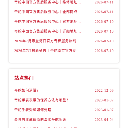
山西省阳泉市郊区平阳东街与新城大道交叉口帝舵售后服务中心（需提前预约）
帝舵中国官方售后服务中心｜维修地址及售后服务热线权威信息声明（2026年7月最新）
2026-07-11
山西省运城市盐湖区河东街帝舵售后服务中心（需提前预约）
帝舵中国官方售后服务中心｜全部网点地址及电话权威信息通告（2026年7月最新）
2026-07-11
山西省长治市潞州区英雄中路帝舵售后服务中心（需提前预约）
帝舵中国官方售后服务中心｜官方地址与客服热线权威信息声明（2026年7月最新）
2026-07-10
山西省太原市迎泽区迎泽街道解放路15号亨得利名表维修授权店3楼帝舵售后服务中心（需提前预约）
帝舵中国官方售后服务中心｜详细地址与24小时客服电话权威信息声明（2026年7月最新）
2026-07-10
天津市和平区赤峰道136号天津国际金融中心26层2603室帝舵售后服务中心（需提前预约）
2026年7月帝舵海口官方专柜服务热线大全+客户咨询通道公开
2026-07-10
安徽省安庆市迎江区人民路帝舵售后服务中心（需提前预约）
安徽省蚌埠市蚌山区淮河路帝舵售后服务中心（需提前预约）
2026年7月最新通告｜帝舵南京官方专柜服务热线一键获取攻略
2026-07-10
安徽省亳州市谯城区魏武大道帝舵售后服务中心（需提前预约）
安徽省池州市贵池区长江路帝舵售后服务中心（需提前预约）
安徽省滁州市琅琊区南谯北路帝舵售后服务中心（需提前预约）
站点热门
安徽省阜阳市颍州区颍州北路帝舵售后服务中心（需提前预约）
安徽省淮北市相山区淮海路帝舵售后服务中心（需提前预约）
帝舵如何消磁？
2022-12-09
安徽省淮南市田家庵区国庆中路帝舵售后服务中心（需提前预约）
帝舵手表表带的保养方法有哪些？
2023-01-07
安徽省黄山市屯溪区黄山西路帝舵售后服务中心（需提前预约）
帝舵手表受磁如何处理
2023-01-07
安徽省六安市金安区解放中路帝舵售后服务中心（需提前预约）
最具有收藏价值的潜水帝舵腕表
2023-04-04
安徽省马鞍山市雨山区湖南西路帝舵售后服务中心（需提前预约）