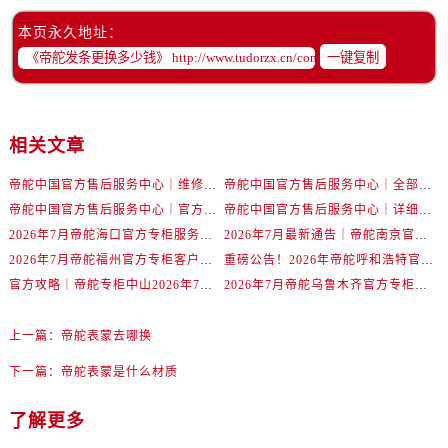
辽宁省丹东市振兴区七经街帝舵售后服务中心（需提前预约）
本页永久地址：
辽宁省抚顺市新抚区东一路帝舵售后服务中心（需提前预约）
一键复制
辽宁省阜新市海州区解放大街帝舵售后服务中心（需提前预约）
辽宁省葫芦岛市连山区中央路帝舵售后服务中心（需提前预约）
辽宁省锦州市古塔区中央大街帝舵售后服务中心（需提前预约）
相关文章
辽宁省辽阳市白塔区新运大街帝舵售后服务中心（需提前预约）
辽宁省盘锦市兴隆台区石油大街帝舵售后服务中心（需提前预约）
帝舵中国官方售后服务中心｜维修地址及售后服务热线权威信息声明（2026年7月最新）
帝舵中国官方售后服务中心｜全部网点地址及电话权威信息通告（2026年7月最新）
辽宁省铁岭市银州区南马路帝舵售后服务中心（需提前预约）
帝舵中国官方售后服务中心｜官方地址与客服热线权威信息声明（2026年7月最新）
帝舵中国官方售后服务中心｜详细地址与24小时客服电话权威信息声明（2026年7月最新）
辽宁省营口市站前区市府路与渤海大街交叉口帝舵售后服务中心（需提前预约）
2026年7月帝舵海口官方专柜服务热线大全+客户咨询通道公开
2026年7月最新通告｜帝舵南京官方专柜服务热线一键获取攻略
辽宁省沈阳市沈河区中街路137号亨得利名表维修授权店1楼帝舵售后服务中心（需提前预约）
2026年7月帝舵福州官方专柜客户服务热线全攻略｜权威信息汇总
重磅公告！2026年帝舵呼和浩特官方专柜客户服务电话全新上线
官方攻略｜帝舵专柜中山2026年7月最新客户服务电话及信息
2026年7月帝舵乌鲁木齐官方专柜服务指南，客户热线速查
辽宁省沈阳市沈河区中街路83号亨得利名表维修授权店1楼帝舵售后服务中心（需提前预约）
北京市朝阳区建国门外大街甲6号华熙国际中心D座11层1102室帝舵售后服务中心（需提前预约）
上一篇：
帝舵表蒙去哪换
北京市东城区东长安街1号王府井东方广场W3座6层602室帝舵售后服务中心（需提前预约）
河北省保定市竞秀区朝阳北大街北国先天下帝舵售后服务中心（需提前预约）
下一篇：
帝舵表蒙是什么材质
内蒙古自治区阿拉善盟市左旗土尔扈特大街帝舵售后服务中心（需提前预约）
了解更多
内蒙古自治区巴彦淖尔市临河区新华街帝舵售后服务中心（需提前预约）