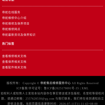
浙江省金华市金东区东市南街777号金华万达广场4号楼22楼2209室帝舵售后服务中心（需提前预约）
浙江省丽水市莲都区解放街帝舵售后服务中心（需提前预约）
帝舵在线服务
浙江省宁波市江北区大闸南路500号来福士广场办公楼20层2009室帝舵售后服务中心（需提前预约）
帝舵维修中心介绍
浙江省衢州市柯城区上街帝舵售后服务中心（需提前预约）
帝舵维修及保养项目
浙江省绍兴市越城区胜利东路379号世茂天际中心写字楼8层805室帝舵售后服务中心（需提前预约）
帝舵维修网点
浙江省舟山市定海区解放东路帝舵售后服务中心（需提前预约）
帝舵最新资讯及保养知识
澳门特别行政区大堂区议事亭前地（新马路）帝舵售后服务中心（需提前预约）
热门标签
澳门特别行政区风顺堂区南湾大马路帝舵售后服务中心（需提前预约）
澳门特别行政区花地玛堂区关闸广场帝舵售后服务中心（需提前预约）
查看维修相关文档
澳门特别行政区花王堂区大三巴商圈帝舵售后服务中心（需提前预约）
查看保养相关文档
澳门特别行政区嘉模堂区官也街帝舵售后服务中心（需提前预约）
查看配件相关文档
澳门省路氹城市金光大道帝舵售后服务中心（需提前预约）
澳门特别行政区望德堂区塔石广场帝舵售后服务中心（需提前预约）
版权所有：
Copyright ©
帝舵售后维修服务中心
All Rights Reserved
福建省福州市鼓楼区五四路128-1号恒力城写字楼15层03室帝舵售后服务中心（需提前预约）
ICP备案/许可证号：
鲁ICP备2025179091号-35
|
XML
如权利人或知情人士发现本站内容存在事实错误或涉及版权、名誉权等侵权问
福建省厦门市思明区湖滨东路95号万象城华润大厦B座11层1104室帝舵售后服务中心（需提前预约）
题，请通过邮箱：2557628530@qq.com 与我们联系，我们将在收到通知后立
广东省潮州市潮安区新风路与潮汕路交汇处帝舵售后服务中心（需提前预约）
即依法处理。当前页面信息更新时间：2026-07-11T11:11:43+08:00