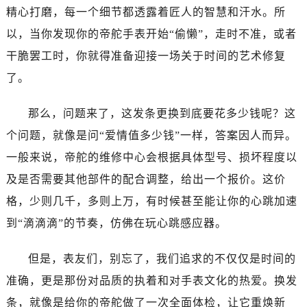
温州市鹿城区锦绣路1067号置信广场10层1015室（需提前预约）
精心打磨，每一个细节都透露着匠人的智慧和汗水。所
哈尔滨市道里区友谊西路600号富力中心T2座写字楼29层03室（需提前预约）
以，当你发现你的帝舵手表开始“偷懒”，走时不准，或者
大连市中山区人民路15号国际金融大厦7层G室（需提前预约）
干脆罢工时，你就得准备迎接一场关于时间的艺术修复
佛山市禅城区季华五路57号万科金融中心C座12层1205室（需提前预约）
了。
东莞市东城街道鸿福东路1号民盈国贸中心T1写字楼9层907室（需提前预约）
无锡市梁溪区人民中路139号恒隆广场写字楼1座11层1104室（需提前预约）
那么，问题来了，这发条更换到底要花多少钱呢？这
南通市崇川区工农路57号圆融广场写字楼16层1603室（需提前预约）
个问题，就像是问“爱情值多少钱”一样，答案因人而异。
苏州市苏州工业园区星港街199号苏州中心办公楼C座22层08室（需提前预约）
一般来说，帝舵的维修中心会根据具体型号、损坏程度以
武汉市江汉区解放大道686号世界贸易大厦38层09室（需提前预约）
南宁市青秀区金湖路59号地王大厦12楼1224室（需提前预约）
及是否需要其他部件的配合调整，给出一个报价。这价
合肥市蜀山区潜山路111号万象城华润大厦B座12楼03室（需提前预约）
格，少则几千，多则上万，有时候甚至能让你的心跳加速
泉州市丰泽区宝洲路729号浦西万达中心写字楼A座7楼709室（需提前预约）
到“滴滴滴”的节奏，仿佛在玩心跳感应器。
青岛市南区山东路6号华润大厦B座22层04室（需提前预约）
烟台市芝罘区胜利路139号万达金融中心A座907室（需提前预约）
但是，表友们，别忘了，我们追求的不仅仅是时间的
长春市朝阳区西安大路727号中银大厦A座(旺进大厦)18层09室（需提前预约）
准确，更是那份对品质的执着和对手表文化的热爱。换发
贵阳市南明区都司高架桥路33号亨特国际金融中心14楼14D（需提前预约）
条，就像是给你的帝舵做了一次全面体检，让它重焕新