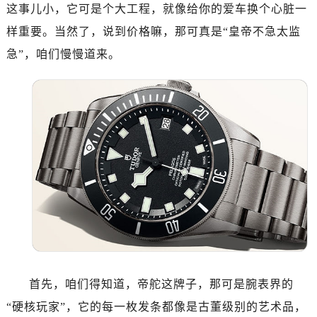
南昌市红谷滩新区红谷中大道998号绿地双子塔（中央广场）A1座办公楼14层07室（需提前预约）
这事儿小，它可是个大工程，就像给你的爱车换个心脏一
济南市历下区经十路11111号华润中心写字楼（万象城）15层1508室（需提前预约）
样重要。当然了，说到价格嘛，那可真是“皇帝不急太监
广州市天河区天河路230号万菱汇国际中心写字楼A塔7层704室（需提前预约）
急”，咱们慢慢道来。
广州市越秀区环市东路371-375号世界贸易中心大厦南塔写字楼15层07室（需提前预约）
深圳市罗湖区深南东路5001号华润大厦写字楼17层1701室（需提前预约）
惠州市惠城区江北文昌一路7号华贸大厦写字楼1座30层05室（需提前预约）
厦门市思明区湖滨东路95号华润大厦写字楼B座11层1104室（需提前预约）
福州市鼓楼区五四路128-1号恒力城写字楼15层03室（需提前预约）
成都市锦江区人民东路6号SAC东原中心写字楼24层2406B室（需提前预约）
重庆市江北区观音桥步行街2号融恒时代广场写字楼9层902室（需提前预约）
长沙市芙蓉区定王台街道建湘路393号世茂环球金融中心写字楼（芙蓉广场）10层13室（需提前预约）
郑州市二七区铭功路10号华润大厦写字楼29层2905室（需提前预约）
太原市迎泽区解放路15号亨得利名表服务中心（品牌授权店）3层整层（需提前预约）
沈阳市沈河区中街路137号亨得利名表服务中心（品牌授权店）1层整层（需提前预约）
沈阳市沈河区中街路83号亨得利名表服务中心（品牌授权店）1层整层（需提前预约）
首先，咱们得知道，帝舵这牌子，那可是腕表界的
乌鲁木齐市天山区红山路26号时代广场（CCMALL）C座17层17-B（需提前预约）
“硬核玩家”，它的每一枚发条都像是古董级别的艺术品，