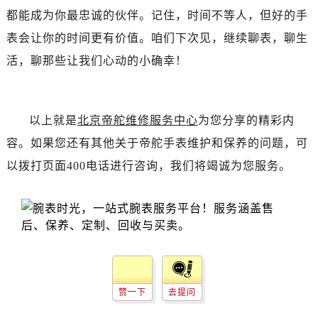
黑龙江省齐齐哈尔市龙沙区龙华路帝舵售后服务中心（需提前预约）
都能成为你最忠诚的伙伴。记住，时间不等人，但好的手
黑龙江省双鸭山市尖山区新兴大街帝舵售后服务中心（需提前预约）
表会让你的时间更有价值。咱们下次见，继续聊表，聊生
黑龙江省绥化市北林区新华街与康庄路交叉口帝舵售后服务中心（需提前预约）
活，聊那些让我们心动的小确幸！
黑龙江省伊春市伊美区通河路帝舵售后服务中心（需提前预约）
吉林省白城市洮北区明仁南街帝舵售后服务中心（需提前预约）
吉林省白山市浑江区浑江大街帝舵售后服务中心（需提前预约）
以上就是
北京帝舵维修服务中心
为您分享的精彩内
吉林省吉林市船营区河南街帝舵售后服务中心（需提前预约）
容。如果您还有其他关于帝舵手表维护和保养的问题，可
吉林省辽源市龙山区人民大街帝舵售后服务中心（需提前预约）
吉林省梅河口市新华街道梅河大街帝舵售后服务中心（需提前预约）
以拨打页面400电话进行咨询，我们将竭诚为您服务。
吉林省四平市铁东区紫气大路与南九经街交汇处帝舵售后服务中心（需提前预约）
吉林省松原市宁江区五环大街帝舵售后服务中心（需提前预约）
吉林省通化市东昌区环通乡江南大街帝舵售后服务中心（需提前预约）
吉林省延边市延吉市解放路帝舵售后服务中心（需提前预约）
辽宁省鞍山市铁东区站前街帝舵售后服务中心（需提前预约）
辽宁省本溪市平山区胜利路帝舵售后服务中心（需提前预约）
赞一下
去提问
辽宁省朝阳市双塔区新华路帝舵售后服务中心（需提前预约）