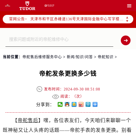
北京市东城区东长安街1号东方广场写字楼W3座6层602室（需提前预约）

北京市朝阳区建国门外大街甲6号华熙国际中心写字楼D座11层1102室（需提前预约）
▲
官网公告>
天津市和平区赤峰道136号天津国际金融中心写字楼26层2603室（需提前预约）
▼
上海市徐汇区虹桥路3号港汇中心写字楼2座37层3705室（需提前预约）
上海市黄浦区南京东路299号宏伊国际广场写字楼8层806室（需提前预约）
南京市秦淮区中山南路1号（新街口）南京中心写字楼22层C1-1室（需提前预约）
常州市新北区龙锦路1590号现代传媒中心写字楼5号楼10层1008室（需提前预约）
当前位置：
帝舵售后维修服务中心
>
新闻/知识/问答
>
帝舵知识
>
徐州市鼓楼区淮海东路29号苏宁广场IFC国际金融中心写字楼35层3508室（需提前预约）
扬州市邗江区国展路29号星耀天地写字楼1号楼18层1803室（需提前预约）
帝舵发条更换多少钱
盐城市盐都区世纪大道5号盐城金融城写字楼1号楼16层1604室（需提前预约）
泰州市海陵区永定东路399号置地商务中心东塔写字楼（华润万象城）17层1706室（需提前预约）
发布时间：2024-09-30 08:51:08
宁波市江北区大闸南路500号来福士广场办公楼20层2009室（需提前预约）
阅读：（
次）
杭州市上城区钱江路1366号华润大厦写字楼A座5层503-5室（需提前预约）
分享到：
金华市金东区东市南街777号金华万达广场写字楼4号楼22层2209室（需提前预约）
【
帝舵售后
】嘿，各位表友们，今天咱们来聊聊一个
绍兴市越城区胜利东路379号世茂天际中心写字楼8层805室（需提前预约）
既神秘又让人头疼的话题——帝舵手表的发条更换。别看
嘉兴市南湖区广益路705号嘉兴世界贸易中心写字楼A座13层1304室（需提前预约）