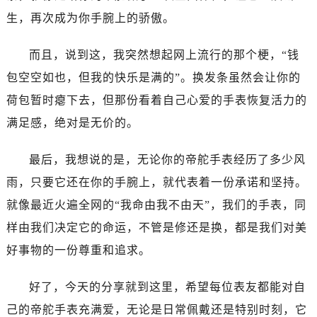
昆明市盘龙区北京路928号同德昆明广场写字楼10层06室（需提前预约）
生，再次成为你手腕上的骄傲。
石家庄市长安区中山东路39号勒泰中心写字楼B座13层07室（需提前预约）
西安市碑林区南关正街88号华侨城长安国际中心E座6楼10室（需提前预约）
而且，说到这，我突然想起网上流行的那个梗，“钱
海口市龙华区金贸东路5号海口华润大厦B座17层1707室（需提前预约）
包空空如也，但我的快乐是满的”。换发条虽然会让你的
唐山市路南区新华东道100号万达广场写字楼A座10层1002室（需提前预约）
荷包暂时瘪下去，但那份看着自己心爱的手表恢复活力的
台州市椒江区东海大道1800号腾达中心东1幢20楼2002室（需提前预约）
满足感，绝对是无价的。
内蒙古自治区呼和浩特市玉泉区大学西街70号华润万象城写字楼（鄂尔多斯大厦）23层2326室（需提前预约）
甘肃省兰州市七里河区西津西路16号兰州中心写字楼21层2102室（需提前预约）
最后，我想说的是，无论你的帝舵手表经历了多少风
重庆市解放碑渝中区民权路28号英利国际金融中心写字楼20层01室（需提前预约）
雨，只要它还在你的手腕上，就代表着一份承诺和坚持。
黑龙江省大庆市萨尔图区会战大街帝舵售后服务中心（需提前预约）
黑龙江省鹤岗市向阳区红军路帝舵售后服务中心（需提前预约）
就像最近火遍全网的“我命由我不由天”，我们的手表，同
黑龙江省黑河市爱辉区中央街帝舵售后服务中心（需提前预约）
样由我们决定它的命运，不管是修还是换，都是我们对美
黑龙江省鸡西市鸡冠区红军路帝舵售后服务中心（需提前预约）
好事物的一份尊重和追求。
黑龙江省佳木斯市向阳区长安路帝舵售后服务中心（需提前预约）
黑龙江省牡丹江市东安区太平路帝舵售后服务中心（需提前预约）
好了，今天的分享就到这里，希望每位表友都能对自
黑龙江省七台河市桃山区大同街帝舵售后服务中心（需提前预约）
己的帝舵手表充满爱，无论是日常佩戴还是特别时刻，它