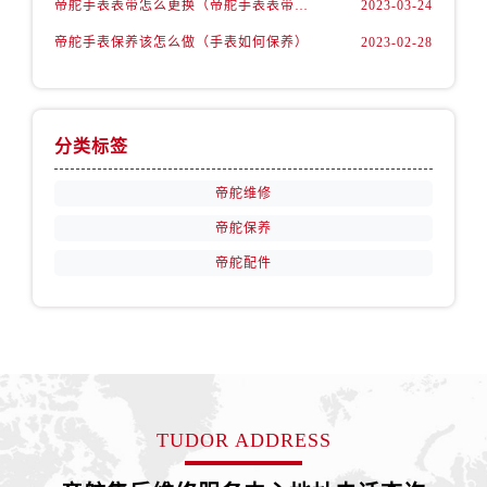
帝舵手表表带怎么更换（帝舵手表表带如何更换)
2023-03-24
安徽省宿州市埇桥区人民中路帝舵售后服务中心（需提前预约）
安徽省铜陵市铜官区石城大道帝舵售后服务中心（需提前预约）
帝舵手表保养该怎么做（手表如何保养）
2023-02-28
安徽省芜湖市镜湖区中山路步行街帝舵售后服务中心（需提前预约）
安徽省宣城市宣州区叠嶂西路帝舵售后服务中心（需提前预约）
福建省龙岩市新罗区九一南路帝舵售后服务中心（需提前预约）
分类标签
福建省南平市建阳区人民西路帝舵售后服务中心（需提前预约）
福建省宁德市蕉城区天湖东路帝舵售后服务中心（需提前预约）
帝舵维修
福建省莆田市城厢区霞林街道荔华东大道帝舵售后服务中心（需提前预约）
帝舵保养
福建省三明市三元区东乾二路帝舵售后服务中心（需提前预约）
帝舵配件
福建省漳州市龙文区步港路帝舵售后服务中心（需提前预约）
江苏省常州市新北区龙锦路1590号现代传媒中心5号楼10层1008室帝舵售后服务中心（需提前预约）
江苏省淮安市清江浦区淮海北路帝舵售后服务中心（需提前预约）
江苏省连云港市海州区通灌北路帝舵售后服务中心（需提前预约）
江苏省南京市秦淮区中山南路1号南京中心22层22-C1-C3室帝舵售后服务中心（需提前预约）
江苏省宿迁市宿城区西湖路帝舵售后服务中心（需提前预约）
TUDOR ADDRESS
江苏省泰州市海陵区永定东路399号置地商务中心东塔（华润万象城）17层1706室帝舵售后服务中心（需提前预约）