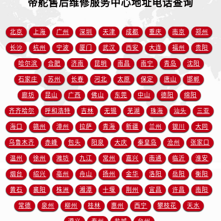
帝舵售后维修服务中心地址电话查询
江苏省徐州市鼓楼区淮海东路29号苏宁广场IFC国际金融中心35层3508室帝舵售后服务中心（需提前预约）
江苏省盐城市盐都区世纪大道5号盐城金融城写字楼1号楼16层1604室帝舵售后服务中心（需提前预约）
江苏省扬州市邗江区国展路29号星耀天地写字楼1号楼18层1803室帝舵售后服务中心（需提前预约）
北京
上海
广州
深圳
天津
成都
重庆
南京
郑州
江苏省镇江市京口区中山东路帝舵售后服务中心（需提前预约）
长沙
杭州
宁波
厦门
武汉
西安
大连
福州
贵阳
江西省抚州市临川区赣东大道帝舵售后服务中心（需提前预约）
哈尔滨
合肥
济南
昆明
南昌
南宁
青岛
沈阳
江西省赣州市章贡区文清路帝舵售后服务中心（需提前预约）
石家庄
苏州
长春
河北
太原
保定
唐山
邯郸
江西省吉安市吉州区井冈山大道帝舵售后服务中心（需提前预约）
廊坊
昆山
广西
佛山
东莞
中山
德阳
绵阳
江西省景德镇市珠山区珠山中路帝舵售后服务中心（需提前预约）
齐齐哈尔
呼和浩特
吉林
无锡
芜湖
珠海
汕头
三亚
江西省九江市浔阳区浔阳路帝舵售后服务中心（需提前预约）
海口
赣州
漳州
拉萨
青海
新疆
兰州
银川
大同
江西省南昌市红谷滩新区红谷中大道998号绿地双子塔（中央广场）A1座办公楼14层1407室帝舵售后服务中心（需提前预约）
江西省萍乡市安源区萍安北大道与康庄路交叉口帝舵售后服务中心（需提前预约）
乌鲁木齐
赤峰
包头
阳泉
大庆
秦皇岛
沧州
张家口
江西省上饶市信州区滨江西路帝舵售后服务中心（需提前预约）
温州
徐州
潍坊
九江
常州
嘉兴
南通
临沂
淮安
江西省新余市渝水区北湖西路帝舵售后服务中心（需提前预约）
烟台
绍兴
亳州
舟山
扬州
金华
洛阳
岳阳
衡阳
江西省宜春市袁州区中山中路帝舵售后服务中心（需提前预约）
黄石
襄阳
株洲
湘潭
十堰
荆州
宜昌
许昌
南阳
江西省鹰潭市月湖区胜利东路帝舵售后服务中心（需提前预约）
常德
泉州
柳州
桂林
惠州
西宁
攀枝花
天水
山东省德州市德城区东风中路帝舵售后服务中心（需提前预约）