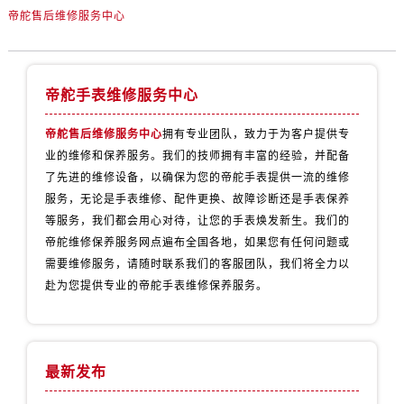
内蒙古自治区包头市青山区幸福路甲3号王府井百货名表维修帝舵售后服务中心（需提前预约）
帝舵售后维修服务中心
内蒙古自治区赤峰市红山区哈达街帝舵售后服务中心（需提前预约）
内蒙古自治区鄂尔多斯市东胜区伊金霍洛街帝舵售后服务中心（需提前预约）
内蒙古自治区呼伦贝尔市海拉尔区中央街帝舵售后服务中心（需提前预约）
帝舵手表维修服务中心
内蒙古自治区通辽市科尔沁区明仁大街帝舵售后服务中心（需提前预约）
内蒙古自治区乌海市海勃湾区人民南路帝舵售后服务中心（需提前预约）
帝舵售后维修服务中心
拥有专业团队，致力于为客户提供专
业的维修和保养服务。我们的技师拥有丰富的经验，并配备
内蒙古自治区乌兰察布市集宁区恩和大街帝舵售后服务中心（需提前预约）
了先进的维修设备，以确保为您的帝舵手表提供一流的维修
内蒙古自治区锡林郭勒盟市锡林浩特市光明街与额尔敦路交叉口帝舵售后服务中心（需提前预约）
服务，无论是手表维修、配件更换、故障诊断还是手表保养
内蒙古自治区兴安盟市乌兰浩特市兴安大街帝舵售后服务中心（需提前预约）
等服务，我们都会用心对待，让您的手表焕发新生。我们的
山西省大同市平城区迎宾街帝舵售后服务中心（需提前预约）
帝舵维修保养服务网点遍布全国各地，如果您有任何问题或
山西省晋城市城区黄华街帝舵售后服务中心（需提前预约）
需要维修服务，请随时联系我们的客服团队，我们将全力以
山西省晋中市榆次区顺城街帝舵售后服务中心（需提前预约）
赴为您提供专业的帝舵手表维修保养服务。
山西省临汾市尧都区解放路帝舵售后服务中心（需提前预约）
山西省吕梁市离石区永宁中路与建设街交叉口帝舵售后服务中心（需提前预约）
山西省朔州市朔城区怡西路与鄯阳西街交汇处帝舵售后服务中心（需提前预约）
最新发布
山西省忻州市忻府区和平东街与七一南路交叉口帝舵售后服务中心（需提前预约）