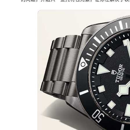
南昌市红谷滩新区红谷中大道998号
济南市历下区经十路11111号华润中
广州市天河区天河路230号万菱汇国
广州市越秀区环市东路371-375号
深圳市罗湖区深南东路5001号华润大
惠州市惠城区江北文昌一路7号华贸大
厦门市思明区湖滨东路95号华润大厦写
福州市鼓楼区五四路128-1号恒力城
成都市锦江区人民东路6号SAC东原中
重庆市江北区观音桥步行街2号融恒时
长沙市芙蓉区定王台街道建湘路393
郑州市二七区铭功路10号华润大厦写字
太原市迎泽区解放路15号亨得利名
沈阳市沈河区中街路137号亨得利名
沈阳市沈河区中街路83号亨得利名
乌鲁木齐市天山区红山路26号时代广场