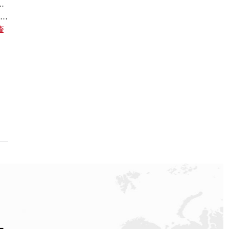
南京官方专柜服务热线一键获取攻略
重磅公告！2026年帝舵呼和浩特官方专柜客户服务电话全新上线
查