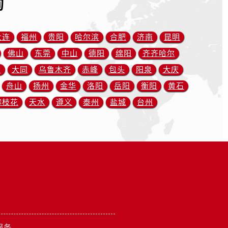
询
大连
福州
贵阳
哈尔滨
合肥
济南
昆明
）
佛山
东莞
中山
德阳
绵阳
齐齐哈尔
川
大同
乌鲁木齐
赤峰
包头
阳泉
大庆
舟山
扬州
金华
洛阳
岳阳
衡阳
黄石
攀枝花
天水
遵义
泰州
盐城
台州
服务