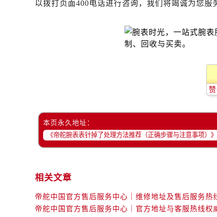
以拨打页面400电话进行咨询，我们将竭诚为您服
辽宁省丹东市振兴区七经街帝舵售后
辽宁省抚顺市新抚区东一路帝舵售后
辽宁省阜新市海州区解放大街帝舵售
辽宁省葫芦岛市连山区中央路帝舵售
辽宁省锦州市古塔区中央大街帝舵售
辽宁省辽阳市白塔区新运大街帝舵售
辽宁省盘锦市兴隆台区石油大街帝舵
赞
辽宁省铁岭市银州区南马路帝舵售后
辽宁省营口市站前区市府路与渤海大
本页永久地址：
辽宁省沈阳市沈河区中街路137号亨
辽宁省沈阳市沈河区中街路83号亨
北京市朝阳区建国门外大街甲6号华熙
北京市东城区东长安街1号王府井东方
相关文章
河北省保定市竞秀区朝阳北大街北国
内蒙古自治区阿拉善盟市左旗土尔扈
内蒙古自治区巴彦淖尔市临河区新华