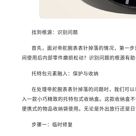
温州市鹿城区锦绣路1067号置信广场
哈尔滨市道里区友谊西路600号富力中
大连市中山区人民路15号国际金融大
佛山市禅城区季华五路57号万科金融中
找到根源：识别问题
东莞市东城街道鸿福东路1号民盈国贸
无锡市梁溪区人民中路139号恒隆广场
首先，面对帝舵腕表表针掉落的情况，第一步
南通市崇川区工农路57号圆融广场写字
间使用后内部零件磨损松动？识别问题的根源有助
苏州市苏州工业园区星港街199号苏州
武汉市江汉区解放大道686号世界贸易
托特包元素融入：保护与收纳
南宁市青秀区金湖路59号地王大厦12
合肥市蜀山区潜山路111号万象城华润
在处理帝舵腕表表针掉落的问题时，我们可以
泉州市丰泽区宝洲路729号浦西万达中
入一款小巧精致的托特包式收纳盒。这款收纳盒不
青岛市南区山东路6号华润大厦B座2
便携式的物品收纳袋使用。无论是外出旅行还是日
烟台市芝罘区胜利路139号万达金融中
长春市朝阳区西安大路727号中银大厦
步骤一：临时修复
贵阳市南明区都司高架桥路33号亨特