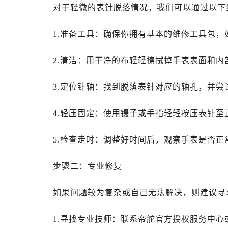
昆明市盘龙区北京路928号同德昆明
对于轻微的表针脱落情况，我们可以通过以下
石家庄市长安区中山东路39号勒泰中
西安市碑林区南关正街88号华侨城长
1.准备工具：确保你拥有基本的维修工具包，
海口市龙华区金贸东路5号海口华润大厦
2.清洁：用干净的布轻轻擦拭掉手表表面和
唐山市路南区新华东道100号万达广场
台州市椒江区东海大道1800号腾达中
3.定位针轴：找到脱落表针对应的轴孔，并尝
内蒙古自治区呼和浩特市玉泉区大学西
甘肃省兰州市七里河区西津西路16号兰
4.轻压固定：使用镊子或手指轻轻按压表针
重庆市解放碑渝中区民权路28号英利
黑龙江省大庆市萨尔图区会战大街帝
5.检查走时：调整好时间后，观察手表是否正
黑龙江省鹤岗市向阳区红军路帝舵售
黑龙江省黑河市爱辉区中央街帝舵售
步骤二：专业修复
黑龙江省鸡西市鸡冠区红军路帝舵售
黑龙江省佳木斯市向阳区长安路帝舵
如果问题较为复杂或自己无法解决，则建议寻
黑龙江省牡丹江市东安区太平路帝舵
黑龙江省七台河市桃山区大同街帝舵
1.寻找专业技师：联系帝舵官方授权服务中