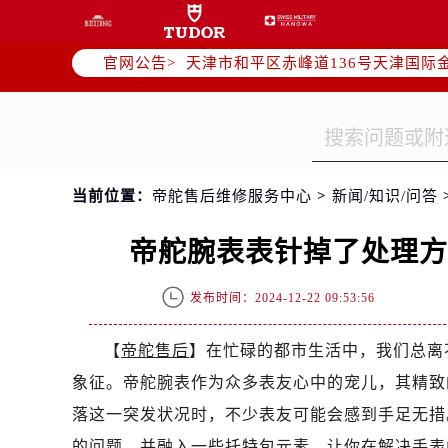
北京市东城区东长安街1号东方广场写
北京市朝阳区建国门外大街甲6号华熙
官网公告>
天津市和平区赤峰道136号天津国际金
上海市徐汇区虹桥路3号港汇中心写字楼
上海市黄浦区南京东路299号宏伊国
南京市秦淮区中山南路1号（新街口）
常州市新北区龙锦路1590号现代传媒
当前位置：
帝舵售后维修服务中心
>
新闻/知识/问答
徐州市鼓楼区淮海东路29号苏宁广场I
扬州市邗江区国展路29号星耀天地写字
帝舵腕表表针掉了处理
盐城市盐都区世纪大道5号盐城金融城写
泰州市海陵区永定东路399号置地商
发布时间：2024-12-22 09:53:56
宁波市江北区大闸南路500号来福士广
杭州市上城区钱江路1366号华润大厦
【
帝舵售后
】在忙碌的都市生活中，我们总离
金华市金东区东市南街777号金华万达
象征。帝舵腕表作为众多表友心中的宠儿，其精致
绍兴市越城区胜利东路379号世茂天
落这一突发状况时，不少表友可能会感到手足无措
嘉兴市南湖区广益路705号嘉兴世界贸
的问题，并融入一些托特包元素，让你在解决手表