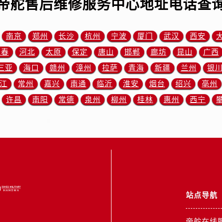
帝舵售后维修服务中心地址电话查
道交叉口帝舵售后服务中心（需提前预约）
服务中心（需提前预约）
后服务中心（需提前预约）
南京
郑州
长沙
杭州
宁波
厦门
武汉
西安
15号亨得利名表维修授权店3楼帝舵售后服务中心（需提前预约
长春
河北
太原
保定
唐山
邯郸
廊坊
昆山
广西
融中心26层2603室帝舵售后服务中心（需提前预约）
三亚
海口
赣州
漳州
拉萨
青海
新疆
兰州
银
服务中心（需提前预约）
江
常州
嘉兴
南通
临沂
淮安
烟台
绍兴
亳州
服务中心（需提前预约）
许昌
南阳
常德
泉州
柳州
桂林
惠州
西宁
后服务中心（需提前预约）
服务中心（需提前预约）
后服务中心（需提前预约）
后服务中心（需提前预约）
服务中心（需提前预约）
售后服务中心（需提前预约）
后服务中心（需提前预约）
站点导航
后服务中心（需提前预约）
售后服务中心（需提前预约）
帝舵在线