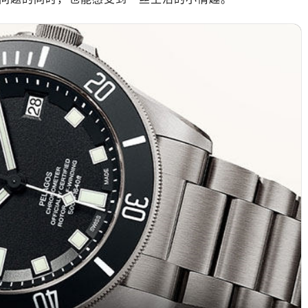
绿地双子塔（中央广场）A1座办公楼14层07室（需提前预约）
心写字楼（万象城）15层1508室（需提前预约）
际中心写字楼A塔7层704室（需提前预约）
世界贸易中心大厦南塔写字楼15层07室（需提前预约）
厦写字楼17层1701室（需提前预约）
厦写字楼1座30层05室（需提前预约）
字楼B座11层1104室（需提前预约）
写字楼15层03室（需提前预约）
心写字楼24层2406B室（需提前预约）
代广场写字楼9层902室（需提前预约）
号世茂环球金融中心写字楼（芙蓉广场）10层13室（需提前预约
楼29层2905室（需提前预约）
表服务中心（品牌授权店）3层整层（需提前预约）
表服务中心（品牌授权店）1层整层（需提前预约）
表服务中心（品牌授权店）1层整层（需提前预约）
（CCMALL）C座17层17-B（需提前预约）