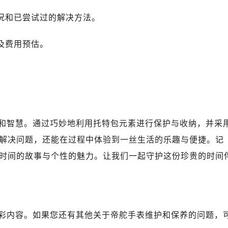
舵售后服务中心（需提前预约）
情况和已尝试过的解决方法。
舵售后服务中心（需提前预约）
路交叉口帝舵售后服务中心（需提前预约）
及费用预估。
后服务中心（需提前预约）
后服务中心（需提前预约）
。
后服务中心（需提前预约）
服务中心（需提前预约）
后服务中心（需提前预约）
舵售后服务中心（需提前预约）
和智慧。通过巧妙地利用托特包元素进行保护与收纳，并采
经街交汇处帝舵售后服务中心（需提前预约）
解决问题，还能在过程中体验到一丝生活的乐趣与便捷。记
后服务中心（需提前预约）
时间的故事与个性的魅力。让我们一起守护这份珍贵的时间
帝舵售后服务中心（需提前预约）
服务中心（需提前预约）
服务中心（需提前预约）
服务中心（需提前预约）
彩内容。如果您还有其他关于帝舵手表维护和保养的问题，
服务中心（需提前预约）