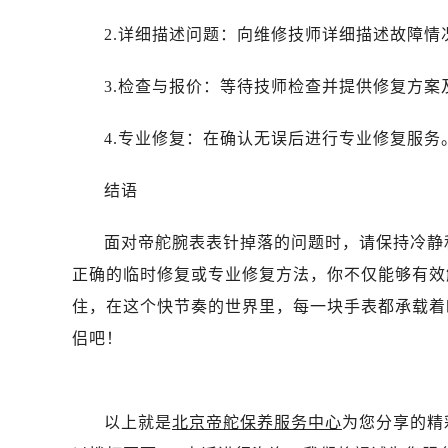
黑龙江省齐齐哈尔市龙沙区龙华路帝
2.详细描述问题：向维修技师详细描述故障
黑龙江省双鸭山市尖山区新兴大街帝
黑龙江省绥化市北林区新华街与康庄
3.检查与报价：等待技师检查并提供修复方案
黑龙江省伊春市伊美区通河路帝舵售
吉林省白城市洮北区明仁南街帝舵售
4.专业修复：在确认无误后进行专业修复服务
吉林省白山市浑江区浑江大街帝舵售
吉林省吉林市船营区河南街帝舵售后
结语
吉林省辽源市龙山区人民大街帝舵售
吉林省梅河口市新华街道梅河大街帝
面对帝舵腕表表针掉落的问题时，请保持冷静
吉林省四平市铁东区紫气大路与南九
正确的临时修复或专业修复方法，你不仅能够有效
吉林省松原市宁江区五环大街帝舵售
住，在这个快节奏的世界里，每一块手表都承载着
吉林省通化市东昌区环通乡江南大街
侣吧！
吉林省延边市延吉市解放路帝舵售后
辽宁省鞍山市铁东区站前街帝舵售后
辽宁省本溪市平山区胜利路帝舵售后
以上就是
北京帝舵保养服务中心
为您分享的精
辽宁省朝阳市双塔区新华路帝舵售后