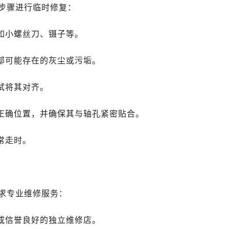
广场写字楼10层06室（需提前预约）
步骤进行临时修复：
心写字楼B座13层07室（需提前预约）
安国际中心E座6楼10室（需提前预约）
如小螺丝刀、镊子等。
B座17层1707室（需提前预约）
内部可能存在的灰尘或污垢。
写字楼A座10层1002室（需提前预约）
心东1幢20楼2002室（需提前预约）
试将其对齐。
街70号华润万象城写字楼（鄂尔多斯大厦）23层2326室（需
州中心写字楼21层2102室（需提前预约）
至正确位置，并确保其与轴孔紧密贴合。
国际金融中心写字楼20层01室（需提前预约）
舵售后服务中心（需提前预约）
常走时。
后服务中心（需提前预约）
后服务中心（需提前预约）
后服务中心（需提前预约）
售后服务中心（需提前预约）
求专业维修服务：
售后服务中心（需提前预约）
售后服务中心（需提前预约）
心或信誉良好的独立维修店。