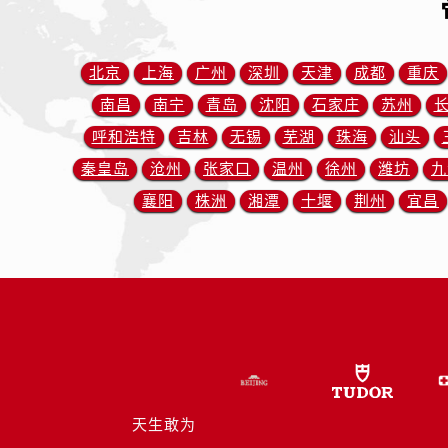
山西省阳泉市郊区平阳东街与新城大
山西省运城市盐湖区河东街帝舵售后
山西省长治市潞州区英雄中路帝舵售
北京
上海
广州
深圳
天津
成都
重庆
山西省太原市迎泽区迎泽街道解放路
南昌
南宁
青岛
沈阳
石家庄
苏州
天津市和平区赤峰道136号天津国际金
呼和浩特
吉林
无锡
芜湖
珠海
汕头
安徽省安庆市迎江区人民路帝舵售后
秦皇岛
沧州
张家口
温州
徐州
潍坊
九
安徽省蚌埠市蚌山区淮河路帝舵售后
襄阳
株洲
湘潭
十堰
荆州
宜昌
安徽省亳州市谯城区魏武大道帝舵售
安徽省池州市贵池区长江路帝舵售后
安徽省滁州市琅琊区南谯北路帝舵售
安徽省阜阳市颍州区颍州北路帝舵售
安徽省淮北市相山区淮海路帝舵售后
安徽省淮南市田家庵区国庆中路帝舵
安徽省黄山市屯溪区黄山西路帝舵售
安徽省六安市金安区解放中路帝舵售
天生敢为
安徽省马鞍山市雨山区湖南西路帝舵