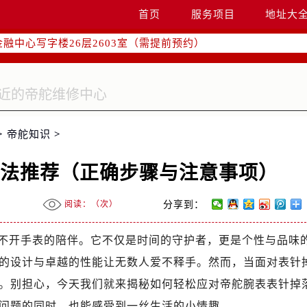
字楼W3座6层602室（需提前预约）
首页
服务项目
地址大
国际中心写字楼D座11层1102室（需提前预约）
融中心写字楼26层2603室（需提前预约）
2座37层3705室（需提前预约）
际广场写字楼8层806室（需提前预约）
南京中心写字楼22层C1-1室（需提前预约）
中心写字楼5号楼10层1008室（需提前预约）
>
帝舵知识
>
FC国际金融中心写字楼35层3508室（需提前预约）
楼1号楼18层1803室（需提前预约）
方法推荐（正确步骤与注意事项）
字楼1号楼16层1604室（需提前预约）
务中心东塔写字楼（华润万象城）17层1706室（需提前预约）
阅读：（
次）
分享到：
场办公楼20层2009室（需提前预约）
写字楼A座5层503-5室（需提前预约）
不开手表的陪伴。它不仅是时间的守护者，更是个性与品味
广场写字楼4号楼22层2209室（需提前预约）
的设计与卓越的性能让无数人爱不释手。然而，当面对表针
际中心写字楼8层805室（需提前预约）
。别担心，今天我们就来揭秘如何轻松应对帝舵腕表表针掉
易中心写字楼A座13层1304室（需提前预约）
问题的同时，也能感受到一丝生活的小情趣。