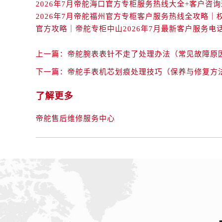
内蒙古自治区包头市青山区幸福路甲
内蒙古自治区赤峰市红山区哈达街帝
内蒙古自治区鄂尔多斯市东胜区伊金
内蒙古自治区呼伦贝尔市海拉尔区中
上一篇：
帝舵腕表表针不走了处理办法（常见故障原
内蒙古自治区通辽市科尔沁区明仁大
下一篇：
帝舵手表机芯划痕处理技巧（保养与修复方
内蒙古自治区乌海市海勃湾区人民南
内蒙古自治区乌兰察布市集宁区恩和
了解更多
内蒙古自治区锡林郭勒盟市锡林浩特
内蒙古自治区兴安盟市乌兰浩特市兴
帝舵售后维修服务中心
山西省大同市平城区迎宾街帝舵售后
山西省晋城市城区黄华街帝舵售后服
山西省晋中市榆次区顺城街帝舵售后
山西省临汾市尧都区解放路帝舵售后
山西省吕梁市离石区永宁中路与建设
山西省朔州市朔城区怡西路与鄯阳西
山西省忻州市忻府区和平东街与七一