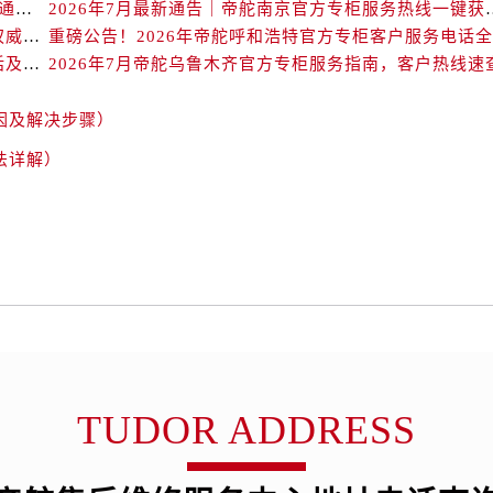
3号王府井百货名表维修帝舵售后服务中心（需提前预约）
2026年7月帝舵海口官方专柜服务热线大全+客户咨询通道公开
2026年7月最新通告｜帝舵
2026年7月帝舵福州官方专柜客户服务热线全攻略｜权威信息汇总
舵售后服务中心（需提前预约）
官方攻略｜帝舵专柜中山2026年7月最新客户服务电话及信息
2026年7月帝舵乌鲁木齐官方专柜服务指南，客户热线速
霍洛街帝舵售后服务中心（需提前预约）
央街帝舵售后服务中心（需提前预约）
因及解决步骤）
街帝舵售后服务中心（需提前预约）
法详解）
路帝舵售后服务中心（需提前预约）
大街帝舵售后服务中心（需提前预约）
市光明街与额尔敦路交叉口帝舵售后服务中心（需提前预约）
安大街帝舵售后服务中心（需提前预约）
服务中心（需提前预约）
务中心（需提前预约）
服务中心（需提前预约）
服务中心（需提前预约）
街交叉口帝舵售后服务中心（需提前预约）
TUDOR ADDRESS
街交汇处帝舵售后服务中心（需提前预约）
南路交叉口帝舵售后服务中心（需提前预约）