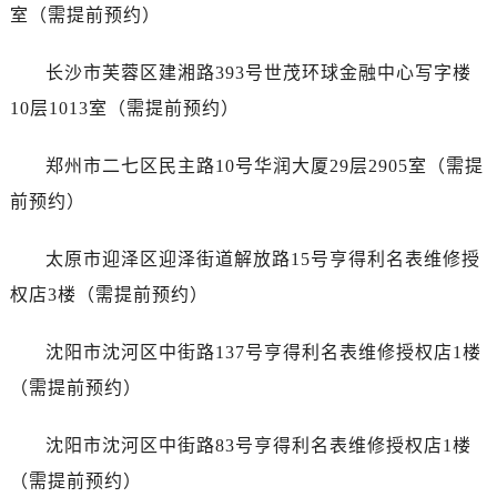
山西省吕梁市离石区永宁中路与建设街交叉口帝舵售后服务中心（需提前预约）
室（需提前预约）
山西省朔州市朔城区怡西路与鄯阳西街交汇处帝舵售后服务中心（需提前预约）
山西省忻州市忻府区和平东街与七一南路交叉口帝舵售后服务中心（需提前预约）
长沙市芙蓉区建湘路393号世茂环球金融中心写字楼
山西省阳泉市郊区平阳东街与新城大道交叉口帝舵售后服务中心（需提前预约）
10层1013室（需提前预约）
山西省运城市盐湖区河东街帝舵售后服务中心（需提前预约）
山西省长治市潞州区英雄中路帝舵售后服务中心（需提前预约）
郑州市二七区民主路10号华润大厦29层2905室（需提
山西省太原市迎泽区迎泽街道解放路15号亨得利名表维修授权店3楼帝舵售后服务中心（需提前预约）
前预约）
天津市和平区赤峰道136号天津国际金融中心26层2603室帝舵售后服务中心（需提前预约）
安徽省安庆市迎江区人民路帝舵售后服务中心（需提前预约）
太原市迎泽区迎泽街道解放路15号亨得利名表维修授
安徽省蚌埠市蚌山区淮河路帝舵售后服务中心（需提前预约）
权店3楼（需提前预约）
安徽省亳州市谯城区魏武大道帝舵售后服务中心（需提前预约）
安徽省池州市贵池区长江路帝舵售后服务中心（需提前预约）
沈阳市沈河区中街路137号亨得利名表维修授权店1楼
安徽省滁州市琅琊区南谯北路帝舵售后服务中心（需提前预约）
（需提前预约）
安徽省阜阳市颍州区颍州北路帝舵售后服务中心（需提前预约）
安徽省淮北市相山区淮海路帝舵售后服务中心（需提前预约）
沈阳市沈河区中街路83号亨得利名表维修授权店1楼
安徽省淮南市田家庵区国庆中路帝舵售后服务中心（需提前预约）
（需提前预约）