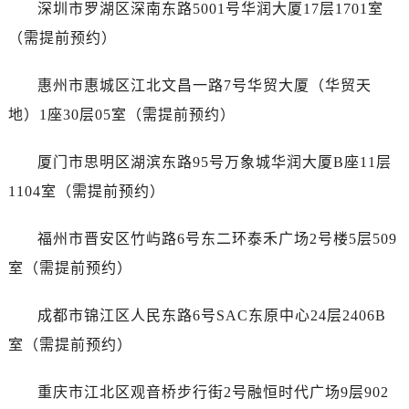
河北省保定市竞秀区朝阳北大街北国先天下帝舵售后服务中心（需提前预约）
深圳市罗湖区深南东路5001号华润大厦17层1701室
内蒙古自治区阿拉善盟市左旗土尔扈特大街帝舵售后服务中心（需提前预约）
（需提前预约）
内蒙古自治区巴彦淖尔市临河区新华街帝舵售后服务中心（需提前预约）
内蒙古自治区包头市青山区幸福路甲3号王府井百货名表维修帝舵售后服务中心（需提前预约）
惠州市惠城区江北文昌一路7号华贸大厦（华贸天
内蒙古自治区赤峰市红山区哈达街帝舵售后服务中心（需提前预约）
地）1座30层05室（需提前预约）
内蒙古自治区鄂尔多斯市东胜区伊金霍洛街帝舵售后服务中心（需提前预约）
内蒙古自治区呼伦贝尔市海拉尔区中央街帝舵售后服务中心（需提前预约）
厦门市思明区湖滨东路95号万象城华润大厦B座11层
内蒙古自治区通辽市科尔沁区明仁大街帝舵售后服务中心（需提前预约）
1104室（需提前预约）
内蒙古自治区乌海市海勃湾区人民南路帝舵售后服务中心（需提前预约）
内蒙古自治区乌兰察布市集宁区恩和大街帝舵售后服务中心（需提前预约）
福州市晋安区竹屿路6号东二环泰禾广场2号楼5层509
内蒙古自治区锡林郭勒盟市锡林浩特市光明街与额尔敦路交叉口帝舵售后服务中心（需提前预约）
室（需提前预约）
内蒙古自治区兴安盟市乌兰浩特市兴安大街帝舵售后服务中心（需提前预约）
山西省大同市平城区迎宾街帝舵售后服务中心（需提前预约）
成都市锦江区人民东路6号SAC东原中心24层2406B
山西省晋城市城区黄华街帝舵售后服务中心（需提前预约）
室（需提前预约）
山西省晋中市榆次区顺城街帝舵售后服务中心（需提前预约）
山西省临汾市尧都区解放路帝舵售后服务中心（需提前预约）
重庆市江北区观音桥步行街2号融恒时代广场9层902