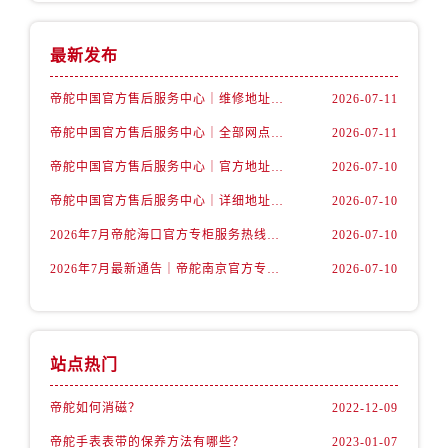
甘肃省平凉市崆峒区西大街帝舵售后服务中心（需提前预约）
甘肃省庆阳市西峰区南大街帝舵售后服务中心（需提前预约）
最新发布
甘肃省天水市秦州区民主路帝舵售后服务中心（需提前预约）
甘肃省武威市凉州区迎宾路帝舵售后服务中心（需提前预约）
帝舵中国官方售后服务中心｜维修地址及售后服务热线权威信息声明（2026年7月最新）
2026-07-11
甘肃省张掖市甘州区民乐北路帝舵售后服务中心（需提前预约）
帝舵中国官方售后服务中心｜全部网点地址及电话权威信息通告（2026年7月最新）
2026-07-11
宁夏回族自治区固原市原州区文化街帝舵售后服务中心（需提前预约）
帝舵中国官方售后服务中心｜官方地址与客服热线权威信息声明（2026年7月最新）
2026-07-10
宁夏回族自治区石嘴山市大武口区贺兰山路帝舵售后服务中心（需提前预约）
帝舵中国官方售后服务中心｜详细地址与24小时客服电话权威信息声明（2026年7月最新）
2026-07-10
宁夏回族自治区吴忠市利通区开元大道帝舵售后服务中心（需提前预约）
宁夏回族自治区银川市兴庆区新华东路97号新百中心C馆一层C1-18号商铺帝舵售后服务中心（需提前预约）
2026年7月帝舵海口官方专柜服务热线大全+客户咨询通道公开
2026-07-10
宁夏回族自治区中卫市沙坡头区鼓楼东街帝舵售后服务中心（需提前预约）
2026年7月最新通告｜帝舵南京官方专柜服务热线一键获取攻略
2026-07-10
青海省果洛藏族自治州玛沁县团结路帝舵售后服务中心（需提前预约）
青海省海北藏族自治州海晏县将军路帝舵售后服务中心（需提前预约）
青海省海东市乐都区滨河路帝舵售后服务中心（需提前预约）
站点热门
青海省海南藏族自治州共和县青海湖大街帝舵售后服务中心（需提前预约）
青海省海西蒙古族藏族自治州德令哈市柴达木路帝舵售后服务中心（需提前预约）
帝舵如何消磁？
2022-12-09
青海省黄南藏族自治州同仁市德合隆路帝舵售后服务中心（需提前预约）
帝舵手表表带的保养方法有哪些？
2023-01-07