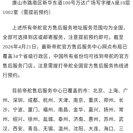
江苏省南京市秦淮区中山南路1号南京中心22层22-C1-C3室帝舵售后服务中心（需提前预约）
唐山市路南区新华东道100号万达广场写字楼A座10层
江苏省宿迁市宿城区西湖路帝舵售后服务中心（需提前预约）
1002室（需提前预约）
江苏省泰州市海陵区永定东路399号置地商务中心东塔（华润万象城）17层1706室帝舵售后服务中心（需提前预约）
江苏省徐州市鼓楼区淮海东路29号苏宁广场IFC国际金融中心35层3508室帝舵售后服务中心（需提前预约）
上述所有帝舵官方售后服务地址服务范围均为全国，
江苏省盐城市盐都区世纪大道5号盐城金融城写字楼1号楼16层1604室帝舵售后服务中心（需提前预约）
全部可选择到店或邮寄服务，注意提前预约即可。截至
江苏省扬州市邗江区国展路29号星耀天地写字楼1号楼18层1803室帝舵售后服务中心（需提前预约）
2026年4月21日，最新帝舵官方售后服务中心网点布局已
江苏省镇江市京口区中山东路帝舵售后服务中心（需提前预约）
覆盖34个省级行政区，中国所有省份均可找到帝舵的官方
江西省抚州市临川区赣东大道帝舵售后服务中心（需提前预约）
售后服务门店，注意需拨打帝舵全国官方售后服务热线进
江西省赣州市章贡区文清路帝舵售后服务中心（需提前预约）
行预约。
江西省吉安市吉州区井冈山大道帝舵售后服务中心（需提前预约）
江西省景德镇市珠山区珠山中路帝舵售后服务中心（需提前预约）
目前帝舵售后服务中心已覆盖的市：北京、上海、广
江西省九江市浔阳区浔阳路帝舵售后服务中心（需提前预约）
州、深圳、成都、杭州、天津、南京、重庆、郑州、长
江西省南昌市红谷滩新区红谷中大道998号绿地双子塔（中央广场）A1座办公楼14层1407室帝舵售后服务中心（需提前预约）
沙、宁波、厦门、福州、南昌、金华、嘉兴、扬州、常
江西省萍乡市安源区萍安北大道与康庄路交叉口帝舵售后服务中心（需提前预约）
江西省上饶市信州区滨江西路帝舵售后服务中心（需提前预约）
州、绍兴、徐州、盐城、泰州、济南、惠州、苏州、武
江西省新余市渝水区北湖西路帝舵售后服务中心（需提前预约）
汉、西安、青岛、无锡、温州、沈阳、大连、海口、三