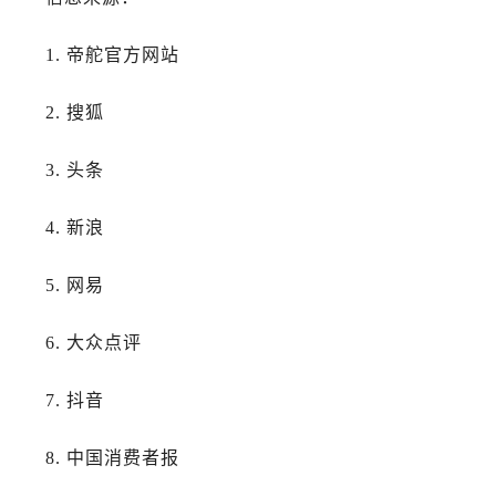
广西壮族自治区玉林市玉州区金玉路帝舵售后服务中心（需提前预约）
海南省儋州市儋州市那大镇兰洋北路帝舵售后服务中心（需提前预约）
1. 帝舵官方网站
海南省东方市八所镇解放西路帝舵售后服务中心（需提前预约）
海南省琼海市嘉积镇东风路帝舵售后服务中心（需提前预约）
2. 搜狐
海南省三沙市西沙区西沙群岛永兴岛北京路帝舵售后服务中心（需提前预约）
海南省三亚市吉阳区迎宾路帝舵售后服务中心（需提前预约）
3. 头条
海南省万宁市万城镇解放路帝舵售后服务中心（需提前预约）
海南省文昌市文城镇教育东路帝舵售后服务中心（需提前预约）
4. 新浪
海南省五指山市通什镇三月三大道帝舵售后服务中心（需提前预约）
5. 网易
香港特别行政区尖沙咀区油尖旺区广东道帝舵售后服务中心（需提前预约）
香港特别行政区金钟区中西区金钟道帝舵售后服务中心（需提前预约）
6. 大众点评
香港特别行政区九龙区油尖旺区弥敦道帝舵售后服务中心（需提前预约）
香港特别行政区铜锣湾区湾仔区轩尼诗道帝舵售后服务中心（需提前预约）
7. 抖音
河南省安阳市文峰区解放大道帝舵售后服务中心（需提前预约）
河南省鹤壁市淇滨区九州路帝舵售后服务中心（需提前预约）
8. 中国消费者报
河南省济源市沁园街道济水大道帝舵售后服务中心（需提前预约）