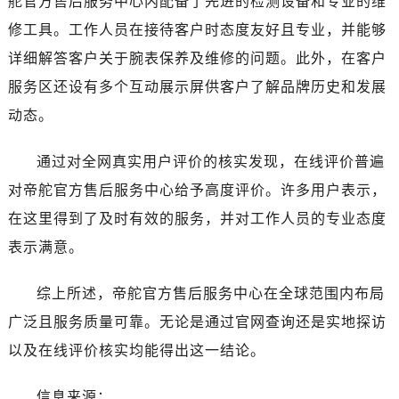
舵官方售后服务中心内配备了先进的检测设备和专业的维
广东省阳江市江城区东风一路帝舵售后服务中心（需提前预约）
修工具。工作人员在接待客户时态度友好且专业，并能够
广东省云浮市云城区金山路帝舵售后服务中心（需提前预约）
广东省湛江市赤坎区观海北路帝舵售后服务中心（需提前预约）
详细解答客户关于腕表保养及维修的问题。此外，在客户
广东省肇庆市端州区信安大道与砚都大道交汇处帝舵售后服务中心（需提前预约）
服务区还设有多个互动展示屏供客户了解品牌历史和发展
广西壮族自治区百色市右江区中山二路帝舵售后服务中心（需提前预约）
动态。
广西壮族自治区北海市海城区北京路帝舵售后服务中心（需提前预约）
广西壮族自治区崇左市江州区石景林街道友谊大道与丽川路交汇处帝舵售后服务中心（需提前预约）
通过对全网真实用户评价的核实发现，在线评价普遍
广西壮族自治区防城港市港口区金花茶大道帝舵售后服务中心（需提前预约）
对帝舵官方售后服务中心给予高度评价。许多用户表示，
广西壮族自治区贵港市港北区港城街道布山大道与仙衣路交叉口帝舵售后服务中心（需提前预约）
在这里得到了及时有效的服务，并对工作人员的专业态度
广西壮族自治区桂林市秀峰区红岭路帝舵售后服务中心（需提前预约）
表示满意。
广西壮族自治区河池市金城江区金城江街道朝阳路帝舵售后服务中心（需提前预约）
广西壮族自治区贺州市八步区城东街道灵峰南路帝舵售后服务中心（需提前预约）
综上所述，帝舵官方售后服务中心在全球范围内布局
广西壮族自治区来宾市兴宾区桂中大道帝舵售后服务中心（需提前预约）
广泛且服务质量可靠。无论是通过官网查询还是实地探访
广西壮族自治区柳州市城中区中山中路帝舵售后服务中心（需提前预约）
以及在线评价核实均能得出这一结论。
广西壮族自治区钦州市钦南区金海湾东大街帝舵售后服务中心（需提前预约）
广西壮族自治区梧州市万秀区龙湖镇高旺路帝舵售后服务中心（需提前预约）
信息来源：