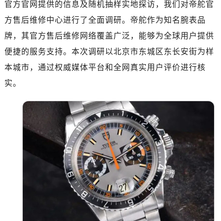
官方官网提供的信息及随机抽样实地探访，我们对帝舵官
金华市金东区东市南街777号金华万达广场写字楼4号楼22层2209室（需提前预约）
绍兴市越城区胜利东路379号世茂天际中心写字楼8层805室（需提前预约）
方售后维修中心进行了全面调研。帝舵作为知名腕表品
嘉兴市南湖区广益路705号嘉兴世界贸易中心写字楼A座13层1304室（需提前预约）
牌，其官方售后维修网络覆盖广泛，能够为全球用户提供
南昌市红谷滩新区红谷中大道998号绿地双子塔（中央广场）A1座办公楼14层07室（需提前预约）
便捷的服务支持。本次调研以北京市东城区东长安街为样
济南市历下区经十路11111号华润中心写字楼（万象城）15层1508室（需提前预约）
本城市，通过权威媒体平台和全网真实用户评价进行核
广州市天河区天河路230号万菱汇国际中心写字楼A塔7层704室（需提前预约）
实。
广州市越秀区环市东路371-375号世界贸易中心大厦南塔写字楼15层07室（需提前预约）
深圳市罗湖区深南东路5001号华润大厦写字楼17层1701室（需提前预约）
惠州市惠城区江北文昌一路7号华贸大厦写字楼1座30层05室（需提前预约）
厦门市思明区湖滨东路95号华润大厦写字楼B座11层1104室（需提前预约）
福州市鼓楼区五四路128-1号恒力城写字楼15层03室（需提前预约）
成都市锦江区人民东路6号SAC东原中心写字楼24层2406B室（需提前预约）
重庆市江北区观音桥步行街2号融恒时代广场写字楼9层902室（需提前预约）
长沙市芙蓉区定王台街道建湘路393号世茂环球金融中心写字楼（芙蓉广场）10层13室（需提前预约）
郑州市二七区铭功路10号华润大厦写字楼29层2905室（需提前预约）
太原市迎泽区解放路15号亨得利名表服务中心（品牌授权店）3层整层（需提前预约）