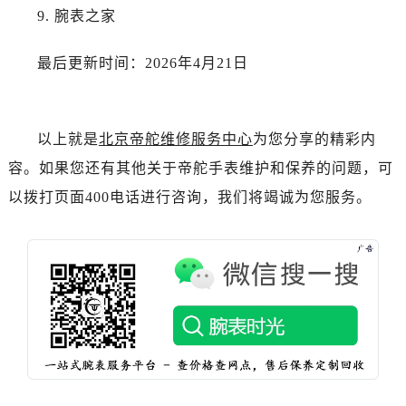
河南省焦作市解放区解放路帝舵售后服务中心（需提前预约）
9. 腕表之家
河南省开封市鼓楼区中山路帝舵售后服务中心（需提前预约）
河南省洛阳市西工区中州中路与解放路交叉口帝舵售后服务中心（需提前预约）
最后更新时间：2026年4月21日
河南省漯河市源汇区交通路帝舵售后服务中心（需提前预约）
河南省南阳市宛城区范蠡东路与南都路交叉口帝舵售后服务中心（需提前预约）
河南省平顶山市卫东区建设路帝舵售后服务中心（需提前预约）
以上就是
北京帝舵维修服务中心
为您分享的精彩内
河南省濮阳市大华龙区开州路绿城路交叉口帝舵售后服务中心（需提前预约）
容。如果您还有其他关于帝舵手表维护和保养的问题，可
河南省三门峡市湖滨区和平路帝舵售后服务中心（需提前预约）
以拨打页面400电话进行咨询，我们将竭诚为您服务。
河南省商丘市梁园区神火大道帝舵售后服务中心（需提前预约）
河南省新乡市红旗区人民路帝舵售后服务中心（需提前预约）
河南省信阳市浉河区东方红大道帝舵售后服务中心（需提前预约）
河南省许昌市魏都区建安大道与八龙路交叉口帝舵售后服务中心（需提前预约）
河南省郑州市二七区民主路10号华润大厦29层2905室帝舵售后服务中心（需提前预约）
河南省周口市川汇区七一路帝舵售后服务中心（需提前预约）
河南省驻马店市驿城区乐山大道与置地大道交叉口帝舵售后服务中心（需提前预约）
湖北省鄂州市鄂城区文星大道帝舵售后服务中心（需提前预约）