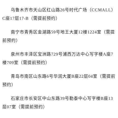
安徽省黄山市屯溪区黄山西路帝舵售后服务中心（需提前预约）
安徽省六安市金安区解放中路帝舵售后服务中心（需提前预约）
乌鲁木齐市天山区红山路26号时代广场（CCMALL）
安徽省马鞍山市雨山区湖南西路帝舵售后服务中心（需提前预约）
C座17层17-B（需提前预约）
安徽省宿州市埇桥区人民中路帝舵售后服务中心（需提前预约）
安徽省铜陵市铜官区石城大道帝舵售后服务中心（需提前预约）
南宁市青秀区金湖路59号地王大厦12楼1224室（需提
安徽省芜湖市镜湖区中山路步行街帝舵售后服务中心（需提前预约）
前预约）
安徽省宣城市宣州区叠嶂西路帝舵售后服务中心（需提前预约）
福建省龙岩市新罗区九一南路帝舵售后服务中心（需提前预约）
泉州市丰泽区宝洲路729号浦西万达中心写字楼A座7
福建省南平市建阳区人民西路帝舵售后服务中心（需提前预约）
楼709室（需提前预约）
福建省宁德市蕉城区天湖东路帝舵售后服务中心（需提前预约）
福建省莆田市城厢区霞林街道荔华东大道帝舵售后服务中心（需提前预约）
青岛市南区山东路6号华润大厦B座22层04室（需提前
福建省三明市三元区东乾二路帝舵售后服务中心（需提前预约）
预约）
福建省漳州市龙文区步港路帝舵售后服务中心（需提前预约）
江苏省常州市新北区龙锦路1590号现代传媒中心5号楼10层1008室帝舵售后服务中心（需提前预约）
石家庄市长安区中山东路39号勒泰中心写字楼B座13
江苏省淮安市清江浦区淮海北路帝舵售后服务中心（需提前预约）
层07室（需提前预约）
江苏省连云港市海州区通灌北路帝舵售后服务中心（需提前预约）