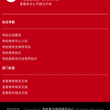
贵州省铜仁市碧江区民主路帝舵售后服务中心（需提前预约）
客服及中心节假日不休
贵州省遵义市红花岗区共青大道与嵩山路交叉口帝舵售后服务中心（需提前预约）
四川省阿坝州市马尔康市团结街帝舵售后服务中心（需提前预约）
四川省巴中市巴州区江北大道帝舵售后服务中心（需提前预约）
站点导航
四川省成都市锦江区人民东路6号SAC东原中心24层2406B室帝舵售后服务中心（需提前预约）
帝舵在线服务
四川省达州市通川区中心广场、老车坝帝舵售后服务中心（需提前预约）
帝舵维修中心介绍
四川省德阳市旌阳区长江西路、南街帝舵售后服务中心（需提前预约）
帝舵维修及保养项目
四川省甘孜州市康定市情歌广场、箭炉街帝舵售后服务中心（需提前预约）
帝舵维修网点
四川省广安市广安区建安南路帝舵售后服务中心（需提前预约）
帝舵最新资讯及保养知识
四川省广元市利州区老城南北街、东大街帝舵售后服务中心（需提前预约）
热门标签
四川省乐山市市中区嘉定中路帝舵售后服务中心（需提前预约）
四川省凉山州市西昌市大巷口下街帝舵售后服务中心（需提前预约）
查看维修相关文档
四川省泸州市江阳区治平路帝舵售后服务中心（需提前预约）
查看保养相关文档
四川省眉山市东坡区三苏路帝舵售后服务中心（需提前预约）
查看配件相关文档
四川省绵阳市涪城区翠花街帝舵售后服务中心（需提前预约）
四川省南充市高坪区江东大道帝舵售后服务中心（需提前预约）
版权所有：
Copyright ©
帝舵售后维修服务中心
All Rights Reserved