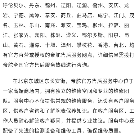
浙江省杭州市上城区钱江路1366号华润大厦A座5层503-5室帝舵售后服务中心（需提前预约）
呼伦贝尔、丹东、锦州、辽阳、辽源、衢州、安庆、龙
浙江省湖州市吴兴区劳动路帝舵售后服务中心（需提前预约）
岩、宁德、鹰潭、泰安、商丘、驻马店、咸宁、江门、茂
浙江省嘉兴市南湖区广益路705号嘉兴世界贸易中心A座13层1304室帝舵售后服务中心（需提前预约）
名、玉林、乐山、南充、雅安、宝鸡、柳州、拉萨、丽
浙江省金华市金东区东市南街777号金华万达广场4号楼22楼2209室帝舵售后服务中心（需提前预约）
江、张家界、襄阳、株洲、遵义、鄂尔多斯、阳泉、昆
浙江省丽水市莲都区解放街帝舵售后服务中心（需提前预约）
山、黄石、湘潭、十堰、漳州、攀枝花、香港、台北，均
浙江省宁波市江北区大闸南路500号来福士广场办公楼20层2009室帝舵售后服务中心（需提前预约）
浙江省衢州市柯城区上街帝舵售后服务中心（需提前预约）
有官方直营或授权的帝舵售后服务网点，详细信息需拨打
浙江省绍兴市越城区胜利东路379号世茂天际中心写字楼8层805室帝舵售后服务中心（需提前预约）
帝舵全国官方售后服务热线进行咨询。
浙江省舟山市定海区解放东路帝舵售后服务中心（需提前预约）
澳门特别行政区大堂区议事亭前地（新马路）帝舵售后服务中心（需提前预约）
在北京东城区东长安街，帝舵官方售后服务中心位于
澳门特别行政区风顺堂区南湾大马路帝舵售后服务中心（需提前预约）
一家高端商场内，拥有独立的维修空间和专业的维修团
澳门特别行政区花地玛堂区关闸广场帝舵售后服务中心（需提前预约）
队。服务中心不仅提供常规的维修服务，还设有客户服务
澳门特别行政区花王堂区大三巴商圈帝舵售后服务中心（需提前预约）
区，供客户咨询和了解腕表保养知识。在客户服务区，工
澳门特别行政区嘉模堂区官也街帝舵售后服务中心（需提前预约）
作人员耐心解答客户疑问，并提供专业建议。服务中心还
澳门省路氹城市金光大道帝舵售后服务中心（需提前预约）
配备了先进的检测设备和维修工具，确保维修质量。
澳门特别行政区望德堂区塔石广场帝舵售后服务中心（需提前预约）