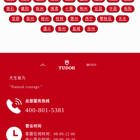
新疆维吾尔自治区沙湾市三道河子镇世纪大道南路帝舵售后服务中心（需提前预约）
黄石
襄阳
株洲
湘潭
十堰
荆州
宜昌
许昌
南阳
新疆维吾尔自治区石河子市北二路帝舵售后服务中心（需提前预约）
常德
泉州
柳州
桂林
惠州
西宁
攀枝花
天水
新疆维吾尔自治区双河市光明路帝舵售后服务中心（需提前预约）
新疆维吾尔自治区塔城市塔城地区闻琴路帝舵售后服务中心（需提前预约）
遵义
泰州
盐城
台州
新疆维吾尔自治区铁门关市兴疆路帝舵售后服务中心（需提前预约）
新疆维吾尔自治区图木舒克市图木舒克市中兴街帝舵售后服务中心（需提前预约）
新疆维吾尔自治区吐鲁番市高昌区文化中路文化中路帝舵售后服务中心（需提前预约）
新疆维吾尔自治区乌苏市乌鲁木齐北路帝舵售后服务中心（需提前预约）
新疆维吾尔自治区五家渠市长征西街帝舵售后服务中心（需提前预约）
天生敢为
新疆维吾尔自治区新星市东风路帝舵售后服务中心（需提前预约）
"Natural courage.”
新疆维吾尔自治区伊宁市解放西路帝舵售后服务中心（需提前预约）
贵州省安顺市西秀区中华南路帝舵售后服务中心（需提前预约）
总部服务热线
贵州省毕节市七星关区松山路帝舵售后服务中心（需提前预约）
400-801-5381
贵州省六盘水市钟山区钟山大道帝舵售后服务中心（需提前预约）
贵州省黔东南苗族侗族自治州凯里市北京西路帝舵售后服务中心（需提前预约）
营业时间
贵州省黔西南布依族苗族自治州兴义市大道与桔香路交汇处帝舵售后服务中心（需提前预约）
客服在线时间：08:00-22:00
中心营业时间：09:00-19:30