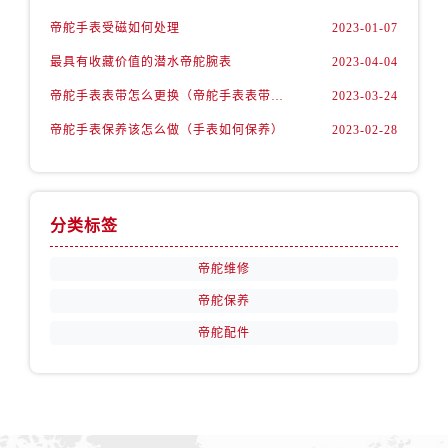
青海省西宁市城西区海湖新区西关大道帝舵售后服务中心（需提前预约）
帝舵手表受磁如何处理
2023-01-07
青海省玉树藏族自治州结古镇胜利路帝舵售后服务中心（需提前预约）
最具有收藏价值的潜水帝舵腕表
2023-04-04
陕西省安康市汉滨区金州路帝舵售后服务中心（需提前预约）
陕西省宝鸡市渭滨区经二路帝舵售后服务中心（需提前预约）
帝舵手表表带怎么更换（帝舵手表表带如何更换)
2023-03-24
陕西省汉中市汉台区北大街帝舵售后服务中心（需提前预约）
帝舵手表保养该怎么做（手表如何保养）
2023-02-28
陕西省商洛市商州区州城街帝舵售后服务中心（需提前预约）
陕西省铜川市王益区红旗街帝舵售后服务中心（需提前预约）
陕西省渭南市临渭区东风大街帝舵售后服务中心（需提前预约）
分类标签
陕西省咸阳市秦都区沣西新城统一西路与白马河路交汇处帝舵售后服务中心（需提前预约）
陕西省延安市宝塔区中心街帝舵售后服务中心（需提前预约）
帝舵维修
陕西省榆林市榆阳区长兴路帝舵售后服务中心（需提前预约）
帝舵保养
新疆维吾尔自治区阿克苏市东大街帝舵售后服务中心（需提前预约）
帝舵配件
新疆维吾尔自治区阿拉尔市胜利大道帝舵售后服务中心（需提前预约）
新疆维吾尔自治区阿拉山口市友好路帝舵售后服务中心（需提前预约）
新疆维吾尔自治区阿勒泰市解放路帝舵售后服务中心（需提前预约）
新疆维吾尔自治区阿图什市光明路帝舵售后服务中心（需提前预约）