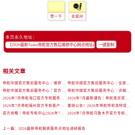
湖北省黄冈市黄州区赤壁大道帝舵售后服务中心（需提前预约）
湖北省黄石市黄石港区武汉路帝舵售后服务中心（需提前预约）
赞一下
去提问
湖北省荆门市东宝中天街步行街帝舵售后服务中心（需提前预约）
湖北省荆州市荆州区荆中路帝舵售后服务中心（需提前预约）
湖北省十堰市茅箭区人民北路帝舵售后服务中心（需提前预约）
本页永久地址：
湖北省随州市曾都区青年路帝舵售后服务中心（需提前预约）
一键复制
湖北省咸宁市咸安区长安大道帝舵售后服务中心（需提前预约）
湖北省襄阳市樊城区长虹路与人民路交叉口帝舵售后服务中心（需提前预约）
湖北省孝感市孝南区复兴大道帝舵售后服务中心（需提前预约）
相关文章
湖北省宜昌市西陵区夷陵大道与港窑路帝舵售后服务中心（需提前预约）
帝舵中国官方售后服务中心｜维修地址及售后服务热线权威信息声明（2026年7月最新）
帝舵中国官方售后服务中心｜全部网点地址及电话权威信息通告（2026年7月最新）
湖南省常德市武陵区人民路帝舵售后服务中心（需提前预约）
帝舵中国官方售后服务中心｜官方地址与客服热线权威信息声明（2026年7月最新）
帝舵中国官方售后服务中心｜详细地址与24小时客服电话权威信息声明（2026年7月最新）
湖南省郴州市北湖区国庆北路帝舵售后服务中心（需提前预约）
2026年7月帝舵海口官方专柜服务热线大全+客户咨询通道公开
2026年7月最新通告｜帝舵南京官方专柜服务热线一键获取攻略
湖南省衡阳市雁峰区解放路帝舵售后服务中心（需提前预约）
2026年7月帝舵福州官方专柜客户服务热线全攻略｜权威信息汇总
重磅公告！2026年帝舵呼和浩特官方专柜客户服务电话全新上线
湖南省怀化市鹤城区迎丰中路帝舵售后服务中心（需提前预约）
官方攻略｜帝舵专柜中山2026年7月最新客户服务电话及信息
2026年7月帝舵乌鲁木齐官方专柜服务指南，客户热线速查
湖南省娄底市娄星区长青街帝舵售后服务中心（需提前预约）
湖南省邵阳市双清区东风路帝舵售后服务中心（需提前预约）
上一篇：
2026最新帝舵腕表服务点地址调研报告