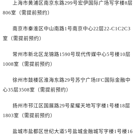
烟台市芝罘区胜利路139号万达金融中心A座907室（需提前预约）
上海市黄浦区南京东路299号宏伊国际广场写字楼8层
长春市朝阳区西安大路727号中银大厦A座(旺进大厦)18层09室（需提前预约）
806室（需提前预约）
贵阳市南明区都司高架桥路33号亨特国际金融中心14楼14D（需提前预约）
昆明市盘龙区北京路928号同德昆明广场写字楼10层06室（需提前预约）
南京市秦淮区中山南路1号南京中心22层22-C1C2C3
石家庄市长安区中山东路39号勒泰中心写字楼B座13层07室（需提前预约）
室（需提前预约）
西安市碑林区南关正街88号华侨城长安国际中心E座6楼10室（需提前预约）
海口市龙华区金贸东路5号海口华润大厦B座17层1707室（需提前预约）
常州市新北区龙锦路1590号现代传媒中心5号楼10层
唐山市路南区新华东道100号万达广场写字楼A座10层1002室（需提前预约）
1008室（需提前预约）
台州市椒江区东海大道1800号腾达中心东1幢20楼2002室（需提前预约）
内蒙古自治区呼和浩特市玉泉区大学西街70号华润万象城写字楼（鄂尔多斯大厦）23层2326室（需提前预约）
徐州市鼓楼区淮海东路29号苏宁广场IFC国际金融中
甘肃省兰州市七里河区西津西路16号兰州中心写字楼21层2102室（需提前预约）
心35层3508室（需提前预约）
重庆市解放碑渝中区民权路28号英利国际金融中心写字楼20层01室（需提前预约）
黑龙江省大庆市萨尔图区会战大街帝舵售后服务中心（需提前预约）
扬州市邗江区国展路29号星耀天地写字楼1号楼18层
黑龙江省鹤岗市向阳区红军路帝舵售后服务中心（需提前预约）
1803室（需提前预约）
黑龙江省黑河市爱辉区中央街帝舵售后服务中心（需提前预约）
黑龙江省鸡西市鸡冠区红军路帝舵售后服务中心（需提前预约）
盐城市盐都区世纪大道5号盐城金融城写字楼1号楼16