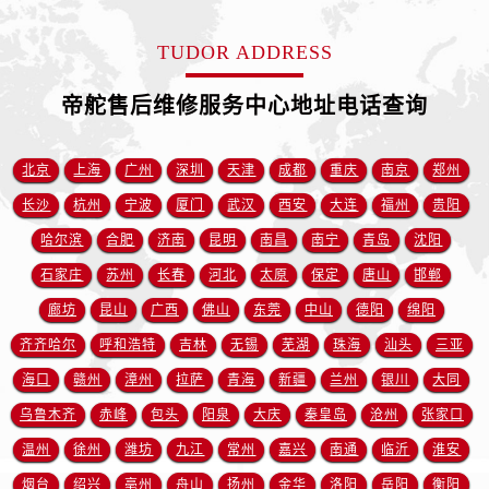
新疆维吾尔自治区白杨市军垦路帝舵售后服务中心（需提前预约）
新疆维吾尔自治区北屯市团结路帝舵售后服务中心（需提前预约）
TUDOR ADDRESS
新疆维吾尔自治区博乐市博乐市北京路帝舵售后服务中心（需提前预约）
新疆维吾尔自治区昌吉市延安北路帝舵售后服务中心（需提前预约）
帝舵售后维修服务中心地址电话查询
新疆维吾尔自治区阜康市博峰路帝舵售后服务中心（需提前预约）
新疆维吾尔自治区哈密市伊州区建国北路帝舵售后服务中心（需提前预约）
北京
上海
广州
深圳
天津
成都
重庆
南京
郑州
新疆维吾尔自治区和田市和田市北京西路帝舵售后服务中心（需提前预约）
长沙
杭州
宁波
厦门
武汉
西安
大连
福州
贵阳
新疆维吾尔自治区胡杨河市胡杨河市胡杨路帝舵售后服务中心（需提前预约）
哈尔滨
合肥
济南
昆明
南昌
南宁
青岛
沈阳
新疆维吾尔自治区霍尔果斯市亚欧北路帝舵售后服务中心（需提前预约）
石家庄
苏州
长春
河北
太原
保定
唐山
邯郸
新疆维吾尔自治区喀什市解放北路帝舵售后服务中心（需提前预约）
廊坊
昆山
广西
佛山
东莞
中山
德阳
绵阳
新疆维吾尔自治区可克达拉市幸福路帝舵售后服务中心（需提前预约）
新疆维吾尔自治区克拉玛依市克拉玛依区友谊路帝舵售后服务中心（需提前预约）
齐齐哈尔
呼和浩特
吉林
无锡
芜湖
珠海
汕头
三亚
新疆维吾尔自治区库车市库车市文化东路帝舵售后服务中心（需提前预约）
海口
赣州
漳州
拉萨
青海
新疆
兰州
银川
大同
新疆维吾尔自治区库尔勒市库尔勒市人民东路帝舵售后服务中心（需提前预约）
乌鲁木齐
赤峰
包头
阳泉
大庆
秦皇岛
沧州
张家口
新疆维吾尔自治区奎屯市团结西街帝舵售后服务中心（需提前预约）
温州
徐州
潍坊
九江
常州
嘉兴
南通
临沂
淮安
新疆维吾尔自治区昆玉市昆泉街帝舵售后服务中心（需提前预约）
烟台
绍兴
亳州
舟山
扬州
金华
洛阳
岳阳
衡阳