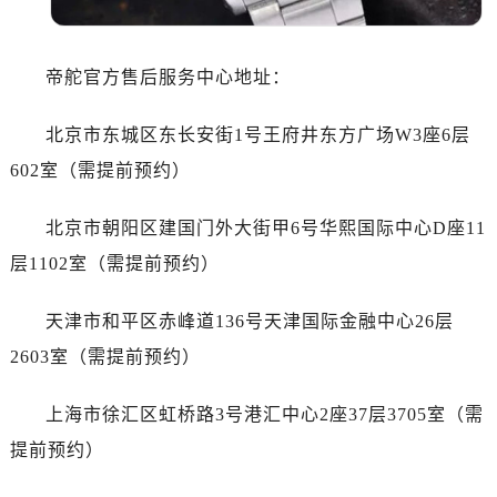
沈阳市沈河区中街路137号亨得利名表服务中心（品牌授权店）1层整层（需提前预约）
沈阳市沈河区中街路83号亨得利名表服务中心（品牌授权店）1层整层（需提前预约）
乌鲁木齐市天山区红山路26号时代广场（CCMALL）C座17层17-B（需提前预约）
帝舵官方售后服务中心地址：
温州市鹿城区锦绣路1067号置信广场10层1015室（需提前预约）
哈尔滨市道里区友谊西路600号富力中心T2座写字楼29层03室（需提前预约）
北京市东城区东长安街1号王府井东方广场W3座6层
大连市中山区人民路15号国际金融大厦7层G室（需提前预约）
602室（需提前预约）
佛山市禅城区季华五路57号万科金融中心C座12层1205室（需提前预约）
东莞市东城街道鸿福东路1号民盈国贸中心T1写字楼9层907室（需提前预约）
北京市朝阳区建国门外大街甲6号华熙国际中心D座11
无锡市梁溪区人民中路139号恒隆广场写字楼1座11层1104室（需提前预约）
层1102室（需提前预约）
南通市崇川区工农路57号圆融广场写字楼16层1603室（需提前预约）
苏州市苏州工业园区星港街199号苏州中心办公楼C座22层08室（需提前预约）
天津市和平区赤峰道136号天津国际金融中心26层
武汉市江汉区解放大道686号世界贸易大厦38层09室（需提前预约）
2603室（需提前预约）
南宁市青秀区金湖路59号地王大厦12楼1224室（需提前预约）
合肥市蜀山区潜山路111号万象城华润大厦B座12楼03室（需提前预约）
上海市徐汇区虹桥路3号港汇中心2座37层3705室（需
泉州市丰泽区宝洲路729号浦西万达中心写字楼A座7楼709室（需提前预约）
提前预约）
青岛市南区山东路6号华润大厦B座22层04室（需提前预约）