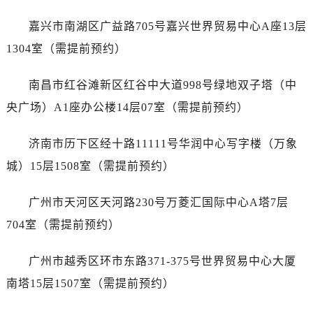
辽宁省鞍山市铁东区站前街帝舵售后服务中心（需提前预约）
辽宁省本溪市平山区胜利路帝舵售后服务中心（需提前预约）
嘉兴市南湖区广益路705号嘉兴世界贸易中心A座13层
辽宁省朝阳市双塔区新华路帝舵售后服务中心（需提前预约）
1304室（需提前预约）
辽宁省丹东市振兴区七经街帝舵售后服务中心（需提前预约）
辽宁省抚顺市新抚区东一路帝舵售后服务中心（需提前预约）
南昌市红谷滩新区红谷中大道998号绿地双子塔（中
辽宁省阜新市海州区解放大街帝舵售后服务中心（需提前预约）
央广场）A1座办公楼14层07室（需提前预约）
辽宁省葫芦岛市连山区中央路帝舵售后服务中心（需提前预约）
辽宁省锦州市古塔区中央大街帝舵售后服务中心（需提前预约）
济南市历下区经十路11111号华润中心写字楼（万象
辽宁省辽阳市白塔区新运大街帝舵售后服务中心（需提前预约）
城）15层1508室（需提前预约）
辽宁省盘锦市兴隆台区石油大街帝舵售后服务中心（需提前预约）
辽宁省铁岭市银州区南马路帝舵售后服务中心（需提前预约）
广州市天河区天河路230号万菱汇国际中心A塔7层
辽宁省营口市站前区市府路与渤海大街交叉口帝舵售后服务中心（需提前预约）
704室（需提前预约）
辽宁省沈阳市沈河区中街路137号亨得利名表维修授权店1楼帝舵售后服务中心（需提前预约）
辽宁省沈阳市沈河区中街路83号亨得利名表维修授权店1楼帝舵售后服务中心（需提前预约）
广州市越秀区环市东路371-375号世界贸易中心大厦
北京市朝阳区建国门外大街甲6号华熙国际中心D座11层1102室帝舵售后服务中心（需提前预约）
南塔15层1507室（需提前预约）
北京市东城区东长安街1号王府井东方广场W3座6层602室帝舵售后服务中心（需提前预约）