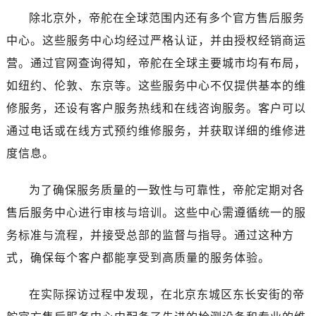
福建省福州市鼓楼区五四路128-1号恒力城写字楼15层03室帝舵售后服务中心（需提前预约）
除北京外，帝舵在全球范围内还有多个官方售后服务
福建省厦门市思明区湖滨东路95号万象城华润大厦B座11层1104室帝舵售后服务中心（需提前预约）
中心。这些服务中心均经过严格认证，并由授权经销商运
广东省潮州市潮安区新风路与潮汕路交汇处帝舵售后服务中心（需提前预约）
营。通过官网查询得知，帝舵在全球主要城市均有布局，
广东省广州市天河区天河路230号万菱汇国际中心A塔7层704室帝舵售后服务中心（需提前预约）
广东省广州市越秀区环市东路371-375号世界贸易中心大厦南塔15层1507室帝舵售后服务中心（需提前预约）
如纽约、伦敦、东京等。这些服务中心不仅提供基本的维
广东省河源市源城区越王大道帝舵售后服务中心（需提前预约）
修服务，还设有客户服务热线和在线咨询服务。客户可以
广东省惠州市惠城区江北文昌一路7号华贸大厦1座30层3005室帝舵售后服务中心（需提前预约）
通过电话或在线方式预约维修服务，并获取详细的维修进
广东省江门市蓬江区广场西路帝舵售后服务中心（需提前预约）
度信息。
广东省揭阳市榕城进贤门步行街帝舵售后服务中心（需提前预约）
广东省茂名市电白区水东街道迎宾大道帝舵售后服务中心（需提前预约）
为了确保服务质量的一致性与可靠性，帝舵定期对各
广东省梅州市梅江区金燕大道帝舵售后服务中心（需提前预约）
售后服务中心进行审核与培训。这些中心需遵循统一的服
广东省清远市清城区湖西路帝舵售后服务中心（需提前预约）
务标准与流程，并接受总部的监督与指导。通过这种方
广东省汕头市龙湖区长平路帝舵售后服务中心（需提前预约）
式，确保每个客户都能享受到高质量的服务体验。
广东省汕尾市城区香洲街道园林社区翠园街帝舵售后服务中心（需提前预约）
广东省韶关市武江区芙蓉新区与老城中心交汇处帝舵售后服务中心（需提前预约）
在实际探访过程中发现，在北京东城区东长安街的帝
广东省深圳市罗湖区深南东路5001号华润大厦17层1701室帝舵售后服务中心（需提前预约）