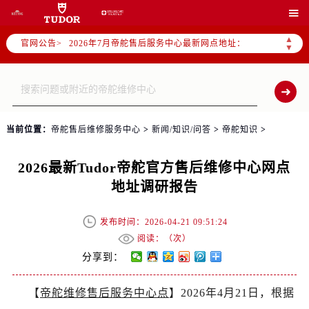
2026年7月帝舵全国官方售后客户服务热线：400-801-5381

帝舵官方全国统一服务热线400-801-5381，服务覆盖中国大陆、香港、澳门、台湾全部区域（非大陆需加拨“+86”）
▲
官网公告>
2026年7月帝舵售后服务中心最新网点地址：
▼
北京市东城区东长安街1号东方广场写字楼W3座6层602室（需提前预约）
北京市朝阳区建国门外大街甲6号华熙国际中心写字楼D座11层1102室（需提前预约）
天津市和平区赤峰道136号天津国际金融中心写字楼26层2603室（需提前预约）
上海市徐汇区虹桥路3号港汇中心写字楼2座37层3705室（需提前预约）
当前位置：
帝舵售后维修服务中心
>
新闻/知识/问答
>
帝舵知识
>
上海市黄浦区南京东路299号宏伊国际广场写字楼8层806室（需提前预约）
南京市秦淮区中山南路1号（新街口）南京中心写字楼22层C1-1室（需提前预约）
2026最新Tudor帝舵官方售后维修中心网点
常州市新北区龙锦路1590号现代传媒中心写字楼5号楼10层1008室（需提前预约）
地址调研报告
徐州市鼓楼区淮海东路29号苏宁广场IFC国际金融中心写字楼35层3508室（需提前预约）
扬州市邗江区国展路29号星耀天地写字楼1号楼18层1803室（需提前预约）
发布时间：2026-04-21 09:51:24
盐城市盐都区世纪大道5号盐城金融城写字楼1号楼16层1604室（需提前预约）
阅读：（
次）
泰州市海陵区永定东路399号置地商务中心东塔写字楼（华润万象城）17层1706室（需提前预约）
分享到：
宁波市江北区大闸南路500号来福士广场办公楼20层2009室（需提前预约）
【
帝舵维修售后服务中心点
】2026年4月21日，根据
杭州市上城区钱江路1366号华润大厦写字楼A座5层503-5室（需提前预约）