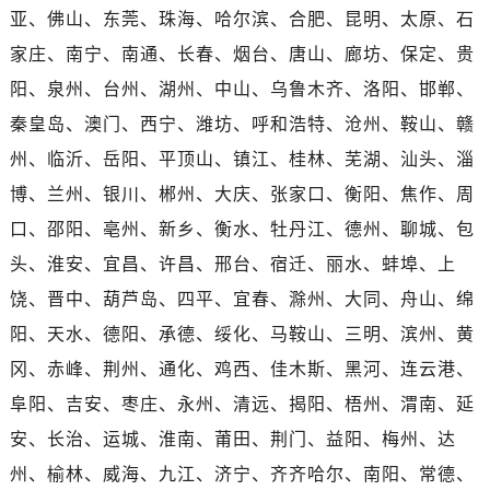
江西省宜春市袁州区中山中路帝舵售后服务中心（需提前预约）
亚、佛山、东莞、珠海、哈尔滨、合肥、昆明、太原、石
江西省鹰潭市月湖区胜利东路帝舵售后服务中心（需提前预约）
家庄、南宁、南通、长春、烟台、唐山、廊坊、保定、贵
山东省德州市德城区东风中路帝舵售后服务中心（需提前预约）
阳、泉州、台州、湖州、中山、乌鲁木齐、洛阳、邯郸、
山东省东营市东营区济南路帝舵售后服务中心（需提前预约）
秦皇岛、澳门、西宁、潍坊、呼和浩特、沧州、鞍山、赣
山东省济南市历下区经十路11111号华润中心写字楼（万象城）15层1508室帝舵售后服务中心（需提前预约）
州、临沂、岳阳、平顶山、镇江、桂林、芜湖、汕头、淄
山东省济宁市任城区太白楼路帝舵售后服务中心（需提前预约）
山东省莱芜市文化南路8号银座商城名表维修一楼名表维修帝舵售后服务中心（需提前预约）
博、兰州、银川、郴州、大庆、张家口、衡阳、焦作、周
山东省临沂市兰山区解放路帝舵售后服务中心（需提前预约）
口、邵阳、亳州、新乡、衡水、牡丹江、德州、聊城、包
山东省日照市东港区烟台路帝舵售后服务中心（需提前预约）
头、淮安、宜昌、许昌、邢台、宿迁、丽水、蚌埠、上
山东省泰安市泰山区财源街道泰山大街帝舵售后服务中心（需提前预约）
饶、晋中、葫芦岛、四平、宜春、滁州、大同、舟山、绵
山东省威海市环翠区新威海路89号振华商厦一楼名表维修帝舵售后服务中心（需提前预约）
阳、天水、德阳、承德、绥化、马鞍山、三明、滨州、黄
山东省潍坊市奎文区东风东街帝舵售后服务中心（需提前预约）
冈、赤峰、荆州、通化、鸡西、佳木斯、黑河、连云港、
山东省枣庄市滕州市北辛路与善国路交叉口帝舵售后服务中心（需提前预约）
阜阳、吉安、枣庄、永州、清远、揭阳、梧州、渭南、延
山东省淄博市张店区金晶大道帝舵售后服务中心（需提前预约）
上海市黄浦区南京东路299号宏伊国际广场写字楼8层806室帝舵售后服务中心（需提前预约）
安、长治、运城、淮南、莆田、荆门、益阳、梅州、达
上海市徐汇区虹桥路3号港汇中心2座37层3705室帝舵售后服务中心（需提前预约）
州、榆林、威海、九江、济宁、齐齐哈尔、南阳、常德、