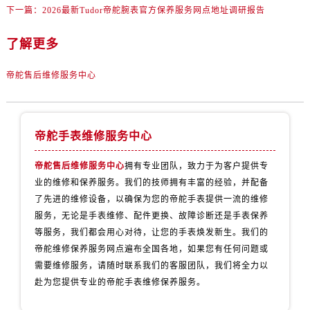
湖南省湘潭市雨湖区莲城大道帝舵售后服务中心（需提前预约）
下一篇：
2026最新Tudor帝舵腕表官方保养服务网点地址调研报告
湖南省益阳市赫山区桃花仑路帝舵售后服务中心（需提前预约）
了解更多
湖南省永州市冷水滩区永州大道与中兴路交叉口帝舵售后服务中心（需提前预约）
湖南省岳阳市岳阳楼区东茅岭路帝舵售后服务中心（需提前预约）
帝舵售后维修服务中心
湖南省张家界市永定区解放路帝舵售后服务中心（需提前预约）
湖南省长沙市芙蓉区建湘路393号世茂环球金融中心写字楼10层1013室帝舵售后服务中心（需提前预约）
湖南省株洲市芦淞区建设南路帝舵售后服务中心（需提前预约）
帝舵手表维修服务中心
甘肃省白银市白银区北京路帝舵售后服务中心（需提前预约）
甘肃省定西市安定区解放路帝舵售后服务中心（需提前预约）
帝舵售后维修服务中心
拥有专业团队，致力于为客户提供专
甘肃省敦煌市沙州镇阳关中路帝舵售后服务中心（需提前预约）
业的维修和保养服务。我们的技师拥有丰富的经验，并配备
甘肃省合作市人民街帝舵售后服务中心（需提前预约）
了先进的维修设备，以确保为您的帝舵手表提供一流的维修
服务，无论是手表维修、配件更换、故障诊断还是手表保养
甘肃省嘉峪关市雄关区新华中路帝舵售后服务中心（需提前预约）
等服务，我们都会用心对待，让您的手表焕发新生。我们的
甘肃省金昌市金川区北京路帝舵售后服务中心（需提前预约）
帝舵维修保养服务网点遍布全国各地，如果您有任何问题或
甘肃省酒泉市肃州区西大街帝舵售后服务中心（需提前预约）
需要维修服务，请随时联系我们的客服团队，我们将全力以
甘肃省临夏市城南街道团结路帝舵售后服务中心（需提前预约）
赴为您提供专业的帝舵手表维修保养服务。
甘肃省陇南市武都区人民路帝舵售后服务中心（需提前预约）