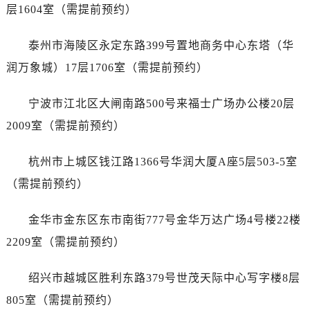
黑龙江省佳木斯市向阳区长安路帝舵售后服务中心（需提前预约）
层1604室（需提前预约）
黑龙江省牡丹江市东安区太平路帝舵售后服务中心（需提前预约）
黑龙江省七台河市桃山区大同街帝舵售后服务中心（需提前预约）
泰州市海陵区永定东路399号置地商务中心东塔（华
黑龙江省齐齐哈尔市龙沙区龙华路帝舵售后服务中心（需提前预约）
润万象城）17层1706室（需提前预约）
黑龙江省双鸭山市尖山区新兴大街帝舵售后服务中心（需提前预约）
黑龙江省绥化市北林区新华街与康庄路交叉口帝舵售后服务中心（需提前预约）
宁波市江北区大闸南路500号来福士广场办公楼20层
黑龙江省伊春市伊美区通河路帝舵售后服务中心（需提前预约）
2009室（需提前预约）
吉林省白城市洮北区明仁南街帝舵售后服务中心（需提前预约）
吉林省白山市浑江区浑江大街帝舵售后服务中心（需提前预约）
杭州市上城区钱江路1366号华润大厦A座5层503-5室
吉林省吉林市船营区河南街帝舵售后服务中心（需提前预约）
（需提前预约）
吉林省辽源市龙山区人民大街帝舵售后服务中心（需提前预约）
吉林省梅河口市新华街道梅河大街帝舵售后服务中心（需提前预约）
金华市金东区东市南街777号金华万达广场4号楼22楼
吉林省四平市铁东区紫气大路与南九经街交汇处帝舵售后服务中心（需提前预约）
2209室（需提前预约）
吉林省松原市宁江区五环大街帝舵售后服务中心（需提前预约）
吉林省通化市东昌区环通乡江南大街帝舵售后服务中心（需提前预约）
绍兴市越城区胜利东路379号世茂天际中心写字楼8层
吉林省延边市延吉市解放路帝舵售后服务中心（需提前预约）
805室（需提前预约）