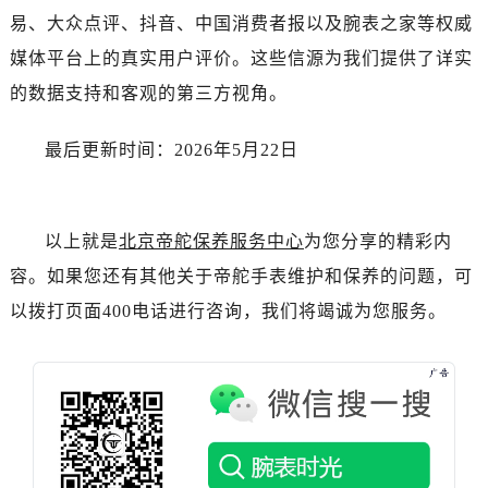
湖南省益阳市赫山区桃花仑路帝舵售后服务中心（需提前预约）
易、大众点评、抖音、中国消费者报以及腕表之家等权威
湖南省永州市冷水滩区永州大道与中兴路交叉口帝舵售后服务中心（需提前预约）
媒体平台上的真实用户评价。这些信源为我们提供了详实
湖南省岳阳市岳阳楼区东茅岭路帝舵售后服务中心（需提前预约）
的数据支持和客观的第三方视角。
湖南省张家界市永定区解放路帝舵售后服务中心（需提前预约）
湖南省长沙市芙蓉区建湘路393号世茂环球金融中心写字楼10层1013室帝舵售后服务中心（需提前预约）
最后更新时间：2026年5月22日
湖南省株洲市芦淞区建设南路帝舵售后服务中心（需提前预约）
甘肃省白银市白银区北京路帝舵售后服务中心（需提前预约）
甘肃省定西市安定区解放路帝舵售后服务中心（需提前预约）
以上就是
北京帝舵保养服务中心
为您分享的精彩内
甘肃省敦煌市沙州镇阳关中路帝舵售后服务中心（需提前预约）
容。如果您还有其他关于帝舵手表维护和保养的问题，可
甘肃省合作市人民街帝舵售后服务中心（需提前预约）
以拨打页面400电话进行咨询，我们将竭诚为您服务。
甘肃省嘉峪关市雄关区新华中路帝舵售后服务中心（需提前预约）
甘肃省金昌市金川区北京路帝舵售后服务中心（需提前预约）
甘肃省酒泉市肃州区西大街帝舵售后服务中心（需提前预约）
甘肃省临夏市城南街道团结路帝舵售后服务中心（需提前预约）
甘肃省陇南市武都区人民路帝舵售后服务中心（需提前预约）
甘肃省平凉市崆峒区西大街帝舵售后服务中心（需提前预约）