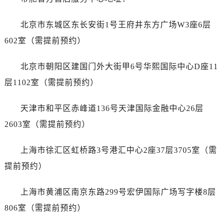
沈阳市沈河区中街路83号亨得利名表服务中心（品牌授权店）1层整层（需提前预约）
乌鲁木齐市天山区红山路26号时代广场（CCMALL）C座17层17-B（需提前预约）
北京市东城区东长安街1号王府井东方广场W3座6层
温州市鹿城区锦绣路1067号置信广场10层1015室（需提前预约）
602室（需提前预约）
哈尔滨市道里区友谊西路600号富力中心T2座写字楼29层03室（需提前预约）
大连市中山区人民路15号国际金融大厦7层G室（需提前预约）
北京市朝阳区建国门外大街甲6号华熙国际中心D座11
佛山市禅城区季华五路57号万科金融中心C座12层1205室（需提前预约）
层1102室（需提前预约）
东莞市东城街道鸿福东路1号民盈国贸中心T1写字楼9层907室（需提前预约）
无锡市梁溪区人民中路139号恒隆广场写字楼1座11层1104室（需提前预约）
天津市和平区赤峰道136号天津国际金融中心26层
南通市崇川区工农路57号圆融广场写字楼16层1603室（需提前预约）
2603室（需提前预约）
苏州市苏州工业园区星港街199号苏州中心办公楼C座22层08室（需提前预约）
武汉市江汉区解放大道686号世界贸易大厦38层09室（需提前预约）
上海市徐汇区虹桥路3号港汇中心2座37层3705室（需
南宁市青秀区金湖路59号地王大厦12楼1224室（需提前预约）
提前预约）
合肥市蜀山区潜山路111号万象城华润大厦B座12楼03室（需提前预约）
泉州市丰泽区宝洲路729号浦西万达中心写字楼A座7楼709室（需提前预约）
上海市黄浦区南京东路299号宏伊国际广场写字楼8层
青岛市南区山东路6号华润大厦B座22层04室（需提前预约）
806室（需提前预约）
烟台市芝罘区胜利路139号万达金融中心A座907室（需提前预约）