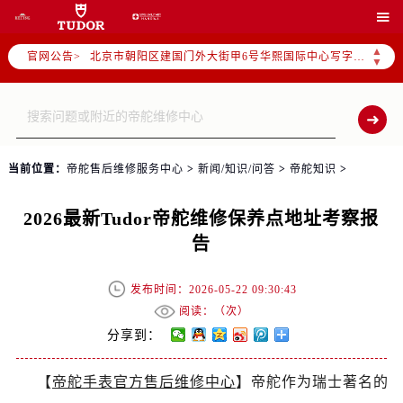
帝舵官方全国统一服务热线400-801-5381，服务覆盖中国大陆、香港、澳门、台湾全部区域（非大陆需加拨“+86”）

2026年8月帝舵售后服务中心最新网点地址：
▲
官网公告>
北京市朝阳区建国门外大街甲6号华熙国际中心写字楼D座11层1102室（北京总部）（需提前预约）
▼
北京市东城区东长安街1号东方广场写字楼W3座6层602室（需提前预约）
天津市和平区赤峰道136号天津国际金融中心写字楼26层2603室（需提前预约）
上海市徐汇区虹桥路3号港汇中心写字楼2座37层3705室（需提前预约）
上海市黄浦区南京东路299号宏伊国际广场写字楼8层806室（需提前预约）
当前位置：
帝舵售后维修服务中心
>
新闻/知识/问答
>
帝舵知识
>
南京市秦淮区中山南路1号（新街口）南京中心写字楼22层C1-1室（需提前预约）
常州市新北区龙锦路1590号现代传媒中心写字楼5号楼10层1008室（需提前预约）
2026最新Tudor帝舵维修保养点地址考察报
徐州市鼓楼区淮海东路29号苏宁广场IFC国际金融中心写字楼35层3508室（需提前预约）
告
扬州市邗江区国展路29号星耀天地写字楼1号楼18层1803室（需提前预约）
盐城市盐都区世纪大道5号盐城金融城写字楼1号楼16层1604室（需提前预约）
发布时间：2026-05-22 09:30:43
泰州市海陵区永定东路399号置地商务中心东塔写字楼（华润万象城）17层1706室（需提前预约）
阅读：（
次）
宁波市江北区大闸南路500号来福士广场办公楼20层2009室（需提前预约）
分享到：
杭州市上城区钱江路1366号华润大厦写字楼A座5层503-5室（需提前预约）
【
帝舵手表官方售后维修中心
】帝舵作为瑞士著名的
金华市金东区东市南街777号金华万达广场写字楼4号楼22层2209室（需提前预约）