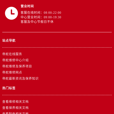
云南省德宏傣族景颇族自治州芒市团结大街帝舵售后服务中心（需提前预约）
营业时间
云南省迪庆藏族自治州香格里拉市长征大道帝舵售后服务中心（需提前预约）
客服在线时间：08:00-22:00
云南省红河哈尼族彝族自治州蒙自市天马路帝舵售后服务中心（需提前预约）
中心营业时间：09:00-19:30
客服及中心节假日不休
云南省丽江市古城区七星街帝舵售后服务中心（需提前预约）
云南省临沧市临翔区世纪路帝舵售后服务中心（需提前预约）
云南省怒江傈僳族自治州泸水市人民路帝舵售后服务中心（需提前预约）
站点导航
云南省普洱市思茅区振兴大道帝舵售后服务中心（需提前预约）
云南省曲靖市麒麟区学府路帝舵售后服务中心（需提前预约）
帝舵在线服务
云南省文山壮族苗族自治州文山市东风路帝舵售后服务中心（需提前预约）
帝舵维修中心介绍
云南省西双版纳傣族自治州景洪市宣慰大道帝舵售后服务中心（需提前预约）
帝舵维修及保养项目
帝舵维修网点
云南省玉溪市红塔区南北大街帝舵售后服务中心（需提前预约）
帝舵最新资讯及保养知识
云南省昭通市昭阳区青年路帝舵售后服务中心（需提前预约）
台湾省台北市万华区中华路帝舵售后服务中心（需提前预约）
热门标签
台湾省新北市板桥区文化路帝舵售后服务中心（需提前预约）
台湾省桃园市中坜区中丰路帝舵售后服务中心（需提前预约）
查看维修相关文档
查看保养相关文档
台湾省台中市西屯区文华路帝舵售后服务中心（需提前预约）
查看配件相关文档