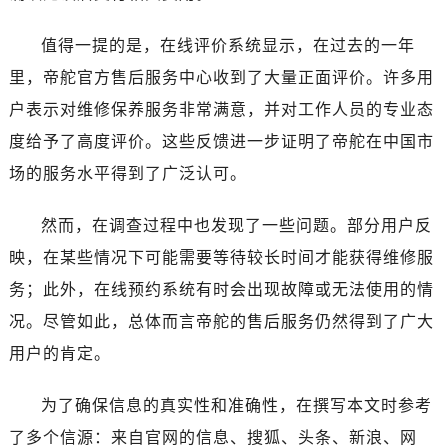
湖北省黄石市黄石港区武汉路帝舵售后服务中心（需提前预约）
湖北省荆门市东宝中天街步行街帝舵售后服务中心（需提前预约）
值得一提的是，在线评价系统显示，在过去的一年
湖北省荆州市荆州区荆中路帝舵售后服务中心（需提前预约）
里，帝舵官方售后服务中心收到了大量正面评价。许多用
湖北省十堰市茅箭区人民北路帝舵售后服务中心（需提前预约）
户表示对维修保养服务非常满意，并对工作人员的专业态
湖北省随州市曾都区青年路帝舵售后服务中心（需提前预约）
度给予了高度评价。这些反馈进一步证明了帝舵在中国市
湖北省咸宁市咸安区长安大道帝舵售后服务中心（需提前预约）
场的服务水平得到了广泛认可。
湖北省襄阳市樊城区长虹路与人民路交叉口帝舵售后服务中心（需提前预约）
湖北省孝感市孝南区复兴大道帝舵售后服务中心（需提前预约）
然而，在调查过程中也发现了一些问题。部分用户反
湖北省宜昌市西陵区夷陵大道与港窑路帝舵售后服务中心（需提前预约）
映，在某些情况下可能需要等待较长时间才能获得维修服
湖南省常德市武陵区人民路帝舵售后服务中心（需提前预约）
湖南省郴州市北湖区国庆北路帝舵售后服务中心（需提前预约）
务；此外，在线预约系统有时会出现故障或无法使用的情
湖南省衡阳市雁峰区解放路帝舵售后服务中心（需提前预约）
况。尽管如此，总体而言帝舵的售后服务仍然得到了广大
湖南省怀化市鹤城区迎丰中路帝舵售后服务中心（需提前预约）
用户的肯定。
湖南省娄底市娄星区长青街帝舵售后服务中心（需提前预约）
湖南省邵阳市双清区东风路帝舵售后服务中心（需提前预约）
为了确保信息的真实性和准确性，在撰写本文时参考
湖南省湘潭市雨湖区莲城大道帝舵售后服务中心（需提前预约）
了多个信源：来自官网的信息、搜狐、头条、新浪、网