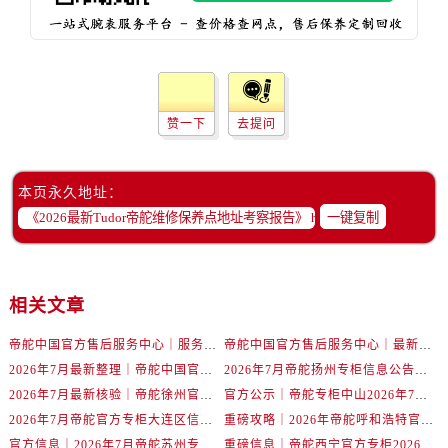
甘肃省庆阳市西峰区南大街帝舵售后服务中心（需提前预约）
甘肃省天水市秦州区民主路帝舵售后服务中心（需提前预约）
甘肃省武威市凉州区迎宾路帝舵售后服务中心（需提前预约）
甘肃省张掖市甘州区民乐北路帝舵售后服务中心（需提前预约）
宁夏回族自治区固原市原州区文化街帝舵售后服务中心（需提前预约）
赞一下
去提问
宁夏回族自治区石嘴山市大武口区贺兰山路帝舵售后服务中心（需提前预约）
宁夏回族自治区吴忠市利通区开元大道帝舵售后服务中心（需提前预约）
本页永久地址：
宁夏回族自治区银川市兴庆区新华东路97号新百中心C馆一层C1-18号商铺帝舵售后服务中心（需提前预约）
一键复制
宁夏回族自治区中卫市沙坡头区鼓楼东街帝舵售后服务中心（需提前预约）
青海省果洛藏族自治州玛沁县团结路帝舵售后服务中心（需提前预约）
青海省海北藏族自治州海晏县将军路帝舵售后服务中心（需提前预约）
相关文章
青海省海东市乐都区滨河路帝舵售后服务中心（需提前预约）
青海省海南藏族自治州共和县青海湖大街帝舵售后服务中心（需提前预约）
帝舵中国官方售后服务中心｜服务热线及全部维修详细地址权威信息声明（2026年7月最新）
帝舵中国官方售后服务中心｜最新网点地址及电话权威信息通告（2026年7月最新）
2026年7月最新整理｜帝舵中国官方专柜名录及湖州客户服务电话，一篇看懂！
2026年7月帝舵扬州专柜信息公告｜客户服务热线核验结果与门店汇总
青海省海西蒙古族藏族自治州德令哈市柴达木路帝舵售后服务中心（需提前预约）
2026年7月最新核验｜帝舵徐州官方专柜客户服务电话与专柜服务信息公示
官方公示｜帝舵专柜中山2026年7月最新客户服务电话及专柜攻略
青海省黄南藏族自治州同仁市德合隆路帝舵售后服务中心（需提前预约）
2026年7月帝舵官方专柜大连区信息公告｜客服服务热线权威指南
重磅攻略｜2026年帝舵呼和浩特官方专柜服务热线及客户专柜信息
青海省西宁市城西区海湖新区西关大道帝舵售后服务中心（需提前预约）
官方信息｜2026年7月帝舵苏州专柜客服热线，专柜服务全攻略
重磅信息｜帝舵西宁官方专柜2026年7月客服电话与门店信息