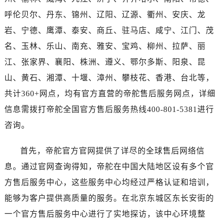
海南省儋州市儋州市那大镇兰洋北路帝舵售后服务中心（需提前预约）
呼伦贝尔、丹东、锦州、辽阳、辽源、衢州、安庆、龙
海南省东方市八所镇解放西路帝舵售后服务中心（需提前预约）
岩、宁德、鹰潭、泰安、商丘、驻马店、咸宁、江门、茂
海南省琼海市嘉积镇东风路帝舵售后服务中心（需提前预约）
海南省三沙市西沙区西沙群岛永兴岛北京路帝舵售后服务中心（需提前预约）
名、玉林、乐山、南充、雅安、宝鸡、柳州、拉萨、丽
海南省三亚市吉阳区迎宾路帝舵售后服务中心（需提前预约）
江、张家界、襄阳、株洲、遵义、鄂尔多斯、阳泉、昆
海南省万宁市万城镇解放路帝舵售后服务中心（需提前预约）
山、黄石、湘潭、十堰、漳州、攀枝花、香港、台北等，
海南省文昌市文城镇教育东路帝舵售后服务中心（需提前预约）
共计360+网点，均有官方直营的帝舵售后服务网点，详细
海南省五指山市通什镇三月三大道帝舵售后服务中心（需提前预约）
信息需拨打帝舵全国官方售后服务热线400-801-5381进行
香港特别行政区尖沙咀区油尖旺区广东道帝舵售后服务中心（需提前预约）
咨询。
香港特别行政区金钟区中西区金钟道帝舵售后服务中心（需提前预约）
香港特别行政区九龙区油尖旺区弥敦道帝舵售后服务中心（需提前预约）
首先，帝舵官方官网提供了详尽的全球售后网络信
香港特别行政区铜锣湾区湾仔区轩尼诗道帝舵售后服务中心（需提前预约）
息。通过官网查询得知，帝舵在中国大陆地区设有多个官
河南省安阳市文峰区解放大道帝舵售后服务中心（需提前预约）
方售后服务中心，这些服务中心均经过严格认证和培训，
河南省鹤壁市淇滨区九州路帝舵售后服务中心（需提前预约）
河南省济源市沁园街道济水大道帝舵售后服务中心（需提前预约）
能够为客户提供高质量的服务。在北京东城区东长安街的
河南省焦作市解放区解放路帝舵售后服务中心（需提前预约）
一个官方售后服务中心进行了实地探访，该中心环境整