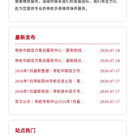
需要维修服务，请随时联系我们的客服团队，我们将全力以
新疆维吾尔自治区北屯市团结路帝舵售后服务中心（需提前预约）
赴为您提供专业的帝舵手表维修保养服务。
新疆维吾尔自治区博乐市博乐市北京路帝舵售后服务中心（需提前预约）
新疆维吾尔自治区昌吉市延安北路帝舵售后服务中心（需提前预约）
新疆维吾尔自治区阜康市博峰路帝舵售后服务中心（需提前预约）
新疆维吾尔自治区哈密市伊州区建国北路帝舵售后服务中心（需提前预约）
最新发布
新疆维吾尔自治区和田市和田市北京西路帝舵售后服务中心（需提前预约）
帝舵中国官方售后服务中心｜服务热线及全部维修详细地址权威信息声明（2026年7月最新）
2026-07-18
新疆维吾尔自治区胡杨河市胡杨河市胡杨路帝舵售后服务中心（需提前预约）
帝舵中国官方售后服务中心｜最新网点地址及电话权威信息通告（2026年7月最新）
2026-07-18
新疆维吾尔自治区霍尔果斯市亚欧北路帝舵售后服务中心（需提前预约）
新疆维吾尔自治区喀什市解放北路帝舵售后服务中心（需提前预约）
2026年7月最新整理｜帝舵中国官方专柜名录及湖州客户服务电话，一篇看懂！
2026-07-17
新疆维吾尔自治区可克达拉市幸福路帝舵售后服务中心（需提前预约）
2026年7月帝舵扬州专柜信息公告｜客户服务热线核验结果与门店汇总
2026-07-17
新疆维吾尔自治区克拉玛依市克拉玛依区友谊路帝舵售后服务中心（需提前预约）
2026年7月最新核验｜帝舵徐州官方专柜客户服务电话与专柜服务信息公示
2026-07-17
新疆维吾尔自治区库车市库车市文化东路帝舵售后服务中心（需提前预约）
官方公示｜帝舵专柜中山2026年7月最新客户服务电话及专柜攻略
2026-07-17
新疆维吾尔自治区库尔勒市库尔勒市人民东路帝舵售后服务中心（需提前预约）
新疆维吾尔自治区奎屯市团结西街帝舵售后服务中心（需提前预约）
新疆维吾尔自治区昆玉市昆泉街帝舵售后服务中心（需提前预约）
新疆维吾尔自治区沙湾市三道河子镇世纪大道南路帝舵售后服务中心（需提前预约）
站点热门