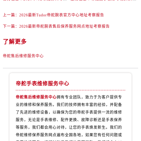
青海省玉树藏族自治州结古镇胜利路帝舵售后服务中心（需提前预约）
陕西省安康市汉滨区金州路帝舵售后服务中心（需提前预约）
上一篇：
2026最新Tudor帝舵腕表官方中心地址考察报告
陕西省宝鸡市渭滨区经二路帝舵售后服务中心（需提前预约）
下一篇：
2026最新帝舵腕表售后保养服务网点地址考察报告
陕西省汉中市汉台区北大街帝舵售后服务中心（需提前预约）
陕西省商洛市商州区州城街帝舵售后服务中心（需提前预约）
了解更多
陕西省铜川市王益区红旗街帝舵售后服务中心（需提前预约）
陕西省渭南市临渭区东风大街帝舵售后服务中心（需提前预约）
帝舵售后维修服务中心
陕西省咸阳市秦都区沣西新城统一西路与白马河路交汇处帝舵售后服务中心（需提前预约）
陕西省延安市宝塔区中心街帝舵售后服务中心（需提前预约）
陕西省榆林市榆阳区长兴路帝舵售后服务中心（需提前预约）
帝舵手表维修服务中心
新疆维吾尔自治区阿克苏市东大街帝舵售后服务中心（需提前预约）
帝舵售后维修服务中心
拥有专业团队，致力于为客户提供专
新疆维吾尔自治区阿拉尔市胜利大道帝舵售后服务中心（需提前预约）
业的维修和保养服务。我们的技师拥有丰富的经验，并配备
新疆维吾尔自治区阿拉山口市友好路帝舵售后服务中心（需提前预约）
了先进的维修设备，以确保为您的帝舵手表提供一流的维修
新疆维吾尔自治区阿勒泰市解放路帝舵售后服务中心（需提前预约）
服务，无论是手表维修、配件更换、故障诊断还是手表保养
新疆维吾尔自治区阿图什市光明路帝舵售后服务中心（需提前预约）
等服务，我们都会用心对待，让您的手表焕发新生。我们的
新疆维吾尔自治区白杨市军垦路帝舵售后服务中心（需提前预约）
帝舵维修保养服务网点遍布全国各地，如果您有任何问题或