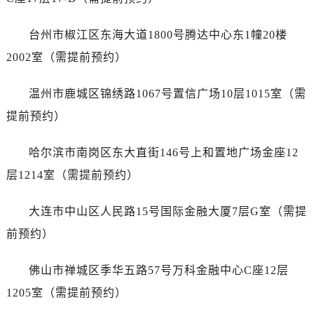
安徽省六安市金安区解放中路帝舵售后服务中心（需提前预约）
安徽省马鞍山市雨山区湖南西路帝舵售后服务中心（需提前预约）
台州市椒江区东海大道1800号腾达中心东1幢20楼
安徽省宿州市埇桥区人民中路帝舵售后服务中心（需提前预约）
2002室（需提前预约）
安徽省铜陵市铜官区石城大道帝舵售后服务中心（需提前预约）
安徽省芜湖市镜湖区中山路步行街帝舵售后服务中心（需提前预约）
温州市鹿城区锦绣路1067号置信广场10层1015室（需
安徽省宣城市宣州区叠嶂西路帝舵售后服务中心（需提前预约）
提前预约）
福建省龙岩市新罗区九一南路帝舵售后服务中心（需提前预约）
福建省南平市建阳区人民西路帝舵售后服务中心（需提前预约）
哈尔滨市南岗区东大直街146号上和置地广场金座12
福建省宁德市蕉城区天湖东路帝舵售后服务中心（需提前预约）
层1214室（需提前预约）
福建省莆田市城厢区霞林街道荔华东大道帝舵售后服务中心（需提前预约）
福建省三明市三元区东乾二路帝舵售后服务中心（需提前预约）
大连市中山区人民路15号国际金融大厦7层G室（需提
福建省漳州市龙文区步港路帝舵售后服务中心（需提前预约）
前预约）
江苏省常州市新北区龙锦路1590号现代传媒中心5号楼10层1008室帝舵售后服务中心（需提前预约）
江苏省淮安市清江浦区淮海北路帝舵售后服务中心（需提前预约）
佛山市禅城区季华五路57号万科金融中心C座12层
江苏省连云港市海州区通灌北路帝舵售后服务中心（需提前预约）
1205室（需提前预约）
江苏省南京市秦淮区中山南路1号南京中心22层22-C1-C3室帝舵售后服务中心（需提前预约）