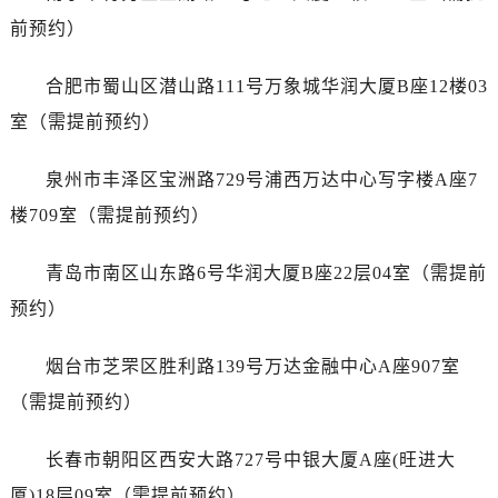
江西省鹰潭市月湖区胜利东路帝舵售后服务中心（需提前预约）
前预约）
山东省德州市德城区东风中路帝舵售后服务中心（需提前预约）
山东省东营市东营区济南路帝舵售后服务中心（需提前预约）
合肥市蜀山区潜山路111号万象城华润大厦B座12楼03
山东省济南市历下区经十路11111号华润中心写字楼（万象城）15层1508室帝舵售后服务中心（需提前预约）
室（需提前预约）
山东省济宁市任城区太白楼路帝舵售后服务中心（需提前预约）
山东省莱芜市文化南路8号银座商城名表维修一楼名表维修帝舵售后服务中心（需提前预约）
泉州市丰泽区宝洲路729号浦西万达中心写字楼A座7
山东省临沂市兰山区解放路帝舵售后服务中心（需提前预约）
楼709室（需提前预约）
山东省日照市东港区烟台路帝舵售后服务中心（需提前预约）
山东省泰安市泰山区财源街道泰山大街帝舵售后服务中心（需提前预约）
青岛市南区山东路6号华润大厦B座22层04室（需提前
山东省威海市环翠区新威海路89号振华商厦一楼名表维修帝舵售后服务中心（需提前预约）
预约）
山东省潍坊市奎文区东风东街帝舵售后服务中心（需提前预约）
山东省枣庄市滕州市北辛路与善国路交叉口帝舵售后服务中心（需提前预约）
烟台市芝罘区胜利路139号万达金融中心A座907室
山东省淄博市张店区金晶大道帝舵售后服务中心（需提前预约）
（需提前预约）
上海市黄浦区南京东路299号宏伊国际广场写字楼8层806室帝舵售后服务中心（需提前预约）
上海市徐汇区虹桥路3号港汇中心2座37层3705室帝舵售后服务中心（需提前预约）
长春市朝阳区西安大路727号中银大厦A座(旺进大
浙江省杭州市上城区钱江路1366号华润大厦A座5层503-5室帝舵售后服务中心（需提前预约）
厦)18层09室（需提前预约）