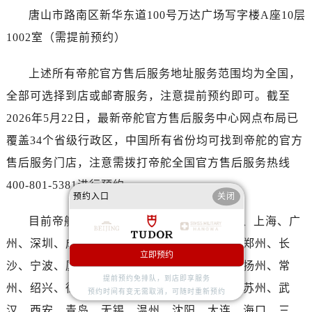
福建省厦门市思明区湖滨东路95号万象城华润大厦B座11层1104室帝舵售后服务中心（需提前预约）
唐山市路南区新华东道100号万达广场写字楼A座10层
广东省潮州市潮安区新风路与潮汕路交汇处帝舵售后服务中心（需提前预约）
1002室（需提前预约）
广东省广州市天河区天河路230号万菱汇国际中心A塔7层704室帝舵售后服务中心（需提前预约）
广东省广州市越秀区环市东路371-375号世界贸易中心大厦南塔15层1507室帝舵售后服务中心（需提前预约）
上述所有帝舵官方售后服务地址服务范围均为全国，
广东省河源市源城区越王大道帝舵售后服务中心（需提前预约）
全部可选择到店或邮寄服务，注意提前预约即可。截至
广东省惠州市惠城区江北文昌一路7号华贸大厦1座30层3005室帝舵售后服务中心（需提前预约）
2026年5月22日，最新帝舵官方售后服务中心网点布局已
广东省江门市蓬江区广场西路帝舵售后服务中心（需提前预约）
覆盖34个省级行政区，中国所有省份均可找到帝舵的官方
广东省揭阳市榕城进贤门步行街帝舵售后服务中心（需提前预约）
广东省茂名市电白区水东街道迎宾大道帝舵售后服务中心（需提前预约）
售后服务门店，注意需拨打帝舵全国官方售后服务热线
广东省梅州市梅江区金燕大道帝舵售后服务中心（需提前预约）
400-801-5381进行预约。
预约入口
关闭
广东省清远市清城区湖西路帝舵售后服务中心（需提前预约）
广东省汕头市龙湖区长平路帝舵售后服务中心（需提前预约）
目前帝舵售后服务中心已覆盖的市：北京、上海、广
广东省汕尾市城区香洲街道园林社区翠园街帝舵售后服务中心（需提前预约）
州、深圳、成都、杭州、天津、南京、重庆、郑州、长
立即预约
广东省韶关市武江区芙蓉新区与老城中心交汇处帝舵售后服务中心（需提前预约）
沙、宁波、厦门、福州、南昌、金华、嘉兴、扬州、常
广东省深圳市罗湖区深南东路5001号华润大厦17层1701室帝舵售后服务中心（需提前预约）
提前预约免排队，到店即享服务
州、绍兴、徐州、盐城、泰州、济南、惠州、苏州、武
预约时间有变无需取消，可随时重新预约
广东省阳江市江城区东风一路帝舵售后服务中心（需提前预约）
汉、西安、青岛、无锡、温州、沈阳、大连、海口、三