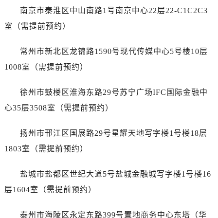
长春市朝阳区西安大路727号中银大厦A座(旺进大厦)18层09室（需提前预约）
南京市秦淮区中山南路1号南京中心22层22-C1C2C3
贵阳市南明区都司高架桥路33号亨特国际金融中心14楼14D（需提前预约）
室（需提前预约）
昆明市盘龙区北京路928号同德昆明广场写字楼10层06室（需提前预约）
石家庄市长安区中山东路39号勒泰中心写字楼B座13层07室（需提前预约）
常州市新北区龙锦路1590号现代传媒中心5号楼10层
西安市碑林区南关正街88号华侨城长安国际中心E座6楼10室（需提前预约）
1008室（需提前预约）
海口市龙华区金贸东路5号海口华润大厦B座17层1707室（需提前预约）
唐山市路南区新华东道100号万达广场写字楼A座10层1002室（需提前预约）
徐州市鼓楼区淮海东路29号苏宁广场IFC国际金融中
台州市椒江区东海大道1800号腾达中心东1幢20楼2002室（需提前预约）
心35层3508室（需提前预约）
内蒙古自治区呼和浩特市玉泉区大学西街70号华润万象城写字楼（鄂尔多斯大厦）23层2326室（需提前预约）
甘肃省兰州市七里河区西津西路16号兰州中心写字楼21层2102室（需提前预约）
扬州市邗江区国展路29号星耀天地写字楼1号楼18层
重庆市解放碑渝中区民权路28号英利国际金融中心写字楼20层01室（需提前预约）
1803室（需提前预约）
黑龙江省大庆市萨尔图区会战大街帝舵售后服务中心（需提前预约）
黑龙江省鹤岗市向阳区红军路帝舵售后服务中心（需提前预约）
盐城市盐都区世纪大道5号盐城金融城写字楼1号楼16
黑龙江省黑河市爱辉区中央街帝舵售后服务中心（需提前预约）
层1604室（需提前预约）
黑龙江省鸡西市鸡冠区红军路帝舵售后服务中心（需提前预约）
黑龙江省佳木斯市向阳区长安路帝舵售后服务中心（需提前预约）
泰州市海陵区永定东路399号置地商务中心东塔（华