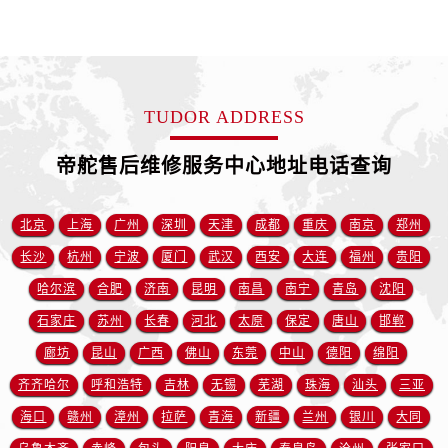
贵州省遵义市红花岗区共青大道与嵩山路交叉口帝舵售后服务中心（需提前预约）
四川省阿坝州市马尔康市团结街帝舵售后服务中心（需提前预约）
四川省巴中市巴州区江北大道帝舵售后服务中心（需提前预约）
四川省成都市锦江区人民东路6号SAC东原中心24层2406B室帝舵售后服务中心（需提前预约）
TUDOR ADDRESS
四川省达州市通川区中心广场、老车坝帝舵售后服务中心（需提前预约）
四川省德阳市旌阳区长江西路、南街帝舵售后服务中心（需提前预约）
帝舵售后维修服务中心地址电话查询
四川省甘孜州市康定市情歌广场、箭炉街帝舵售后服务中心（需提前预约）
四川省广安市广安区建安南路帝舵售后服务中心（需提前预约）
北京
上海
广州
深圳
天津
成都
重庆
南京
郑州
四川省广元市利州区老城南北街、东大街帝舵售后服务中心（需提前预约）
长沙
杭州
宁波
厦门
武汉
西安
大连
福州
贵阳
四川省乐山市市中区嘉定中路帝舵售后服务中心（需提前预约）
四川省凉山州市西昌市大巷口下街帝舵售后服务中心（需提前预约）
哈尔滨
合肥
济南
昆明
南昌
南宁
青岛
沈阳
四川省泸州市江阳区治平路帝舵售后服务中心（需提前预约）
石家庄
苏州
长春
河北
太原
保定
唐山
邯郸
四川省眉山市东坡区三苏路帝舵售后服务中心（需提前预约）
廊坊
昆山
广西
佛山
东莞
中山
德阳
绵阳
四川省绵阳市涪城区翠花街帝舵售后服务中心（需提前预约）
齐齐哈尔
呼和浩特
吉林
无锡
芜湖
珠海
汕头
三亚
四川省南充市高坪区江东大道帝舵售后服务中心（需提前预约）
海口
赣州
漳州
拉萨
青海
新疆
兰州
银川
大同
四川省内江市东兴区汉安大道帝舵售后服务中心（需提前预约）