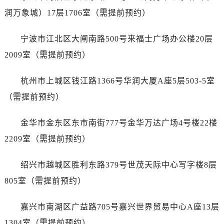
黑龙江省牡丹江市东安区太平路帝舵售后服务中心（需提前预约）
润万象城）17层1706室（需提前预约）
黑龙江省七台河市桃山区大同街帝舵售后服务中心（需提前预约）
黑龙江省齐齐哈尔市龙沙区龙华路帝舵售后服务中心（需提前预约）
宁波市江北区大闸南路500号来福士广场办公楼20层
黑龙江省双鸭山市尖山区新兴大街帝舵售后服务中心（需提前预约）
2009室（需提前预约）
黑龙江省绥化市北林区新华街与康庄路交叉口帝舵售后服务中心（需提前预约）
黑龙江省伊春市伊美区通河路帝舵售后服务中心（需提前预约）
杭州市上城区钱江路1366号华润大厦A座5层503-5室
吉林省白城市洮北区明仁南街帝舵售后服务中心（需提前预约）
（需提前预约）
吉林省白山市浑江区浑江大街帝舵售后服务中心（需提前预约）
吉林省吉林市船营区河南街帝舵售后服务中心（需提前预约）
金华市金东区东市南街777号金华万达广场4号楼22楼
吉林省辽源市龙山区人民大街帝舵售后服务中心（需提前预约）
2209室（需提前预约）
吉林省梅河口市新华街道梅河大街帝舵售后服务中心（需提前预约）
吉林省四平市铁东区紫气大路与南九经街交汇处帝舵售后服务中心（需提前预约）
绍兴市越城区胜利东路379号世茂天际中心写字楼8层
吉林省松原市宁江区五环大街帝舵售后服务中心（需提前预约）
805室（需提前预约）
吉林省通化市东昌区环通乡江南大街帝舵售后服务中心（需提前预约）
吉林省延边市延吉市解放路帝舵售后服务中心（需提前预约）
嘉兴市南湖区广益路705号嘉兴世界贸易中心A座13层
辽宁省鞍山市铁东区站前街帝舵售后服务中心（需提前预约）
1304室（需提前预约）