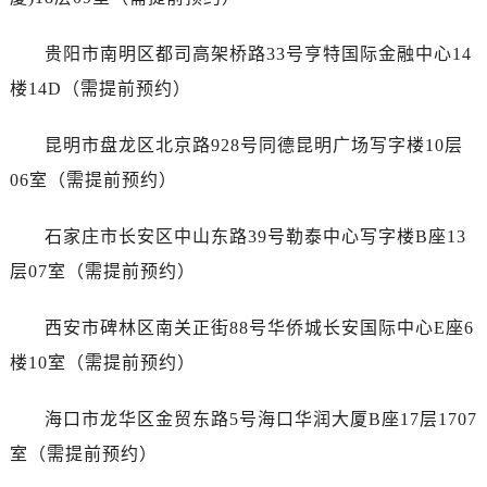
浙江省湖州市吴兴区劳动路帝舵售后服务中心（需提前预约）
浙江省嘉兴市南湖区广益路705号嘉兴世界贸易中心A座13层1304室帝舵售后服务中心（需提前预约）
贵阳市南明区都司高架桥路33号亨特国际金融中心14
浙江省金华市金东区东市南街777号金华万达广场4号楼22楼2209室帝舵售后服务中心（需提前预约）
楼14D（需提前预约）
浙江省丽水市莲都区解放街帝舵售后服务中心（需提前预约）
浙江省宁波市江北区大闸南路500号来福士广场办公楼20层2009室帝舵售后服务中心（需提前预约）
昆明市盘龙区北京路928号同德昆明广场写字楼10层
浙江省衢州市柯城区上街帝舵售后服务中心（需提前预约）
06室（需提前预约）
浙江省绍兴市越城区胜利东路379号世茂天际中心写字楼8层805室帝舵售后服务中心（需提前预约）
浙江省舟山市定海区解放东路帝舵售后服务中心（需提前预约）
石家庄市长安区中山东路39号勒泰中心写字楼B座13
澳门特别行政区大堂区议事亭前地（新马路）帝舵售后服务中心（需提前预约）
层07室（需提前预约）
澳门特别行政区风顺堂区南湾大马路帝舵售后服务中心（需提前预约）
澳门特别行政区花地玛堂区关闸广场帝舵售后服务中心（需提前预约）
西安市碑林区南关正街88号华侨城长安国际中心E座6
澳门特别行政区花王堂区大三巴商圈帝舵售后服务中心（需提前预约）
楼10室（需提前预约）
澳门特别行政区嘉模堂区官也街帝舵售后服务中心（需提前预约）
澳门省路氹城市金光大道帝舵售后服务中心（需提前预约）
海口市龙华区金贸东路5号海口华润大厦B座17层1707
澳门特别行政区望德堂区塔石广场帝舵售后服务中心（需提前预约）
室（需提前预约）
福建省福州市鼓楼区五四路128-1号恒力城写字楼15层03室帝舵售后服务中心（需提前预约）