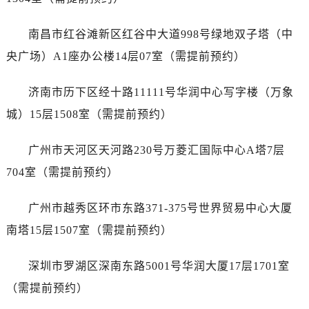
辽宁省本溪市平山区胜利路帝舵售后服务中心（需提前预约）
辽宁省朝阳市双塔区新华路帝舵售后服务中心（需提前预约）
南昌市红谷滩新区红谷中大道998号绿地双子塔（中
辽宁省丹东市振兴区七经街帝舵售后服务中心（需提前预约）
央广场）A1座办公楼14层07室（需提前预约）
辽宁省抚顺市新抚区东一路帝舵售后服务中心（需提前预约）
辽宁省阜新市海州区解放大街帝舵售后服务中心（需提前预约）
济南市历下区经十路11111号华润中心写字楼（万象
辽宁省葫芦岛市连山区中央路帝舵售后服务中心（需提前预约）
城）15层1508室（需提前预约）
辽宁省锦州市古塔区中央大街帝舵售后服务中心（需提前预约）
辽宁省辽阳市白塔区新运大街帝舵售后服务中心（需提前预约）
广州市天河区天河路230号万菱汇国际中心A塔7层
辽宁省盘锦市兴隆台区石油大街帝舵售后服务中心（需提前预约）
704室（需提前预约）
辽宁省铁岭市银州区南马路帝舵售后服务中心（需提前预约）
辽宁省营口市站前区市府路与渤海大街交叉口帝舵售后服务中心（需提前预约）
广州市越秀区环市东路371-375号世界贸易中心大厦
辽宁省沈阳市沈河区中街路137号亨得利名表维修授权店1楼帝舵售后服务中心（需提前预约）
南塔15层1507室（需提前预约）
辽宁省沈阳市沈河区中街路83号亨得利名表维修授权店1楼帝舵售后服务中心（需提前预约）
北京市朝阳区建国门外大街甲6号华熙国际中心D座11层1102室帝舵售后服务中心（北京总部）（需提前预约）
深圳市罗湖区深南东路5001号华润大厦17层1701室
北京市东城区东长安街1号王府井东方广场W3座6层602室帝舵售后服务中心（需提前预约）
（需提前预约）
河北省保定市竞秀区朝阳北大街北国先天下帝舵售后服务中心（需提前预约）