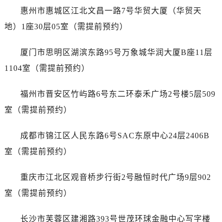
内蒙古自治区阿拉善盟市左旗土尔扈特大街帝舵售后服务中心（需提前预约）
惠州市惠城区江北文昌一路7号华贸大厦（华贸天
内蒙古自治区巴彦淖尔市临河区新华街帝舵售后服务中心（需提前预约）
地）1座30层05室（需提前预约）
内蒙古自治区包头市青山区幸福路甲3号王府井百货名表维修帝舵售后服务中心（需提前预约）
内蒙古自治区赤峰市红山区哈达街帝舵售后服务中心（需提前预约）
厦门市思明区湖滨东路95号万象城华润大厦B座11层
内蒙古自治区鄂尔多斯市东胜区伊金霍洛街帝舵售后服务中心（需提前预约）
1104室（需提前预约）
内蒙古自治区呼伦贝尔市海拉尔区中央街帝舵售后服务中心（需提前预约）
内蒙古自治区通辽市科尔沁区明仁大街帝舵售后服务中心（需提前预约）
福州市晋安区竹屿路6号东二环泰禾广场2号楼5层509
内蒙古自治区乌海市海勃湾区人民南路帝舵售后服务中心（需提前预约）
室（需提前预约）
内蒙古自治区乌兰察布市集宁区恩和大街帝舵售后服务中心（需提前预约）
内蒙古自治区锡林郭勒盟市锡林浩特市光明街与额尔敦路交叉口帝舵售后服务中心（需提前预约）
成都市锦江区人民东路6号SAC东原中心24层2406B
内蒙古自治区兴安盟市乌兰浩特市兴安大街帝舵售后服务中心（需提前预约）
室（需提前预约）
山西省大同市平城区迎宾街帝舵售后服务中心（需提前预约）
山西省晋城市城区黄华街帝舵售后服务中心（需提前预约）
重庆市江北区观音桥步行街2号融恒时代广场9层902
山西省晋中市榆次区顺城街帝舵售后服务中心（需提前预约）
室（需提前预约）
山西省临汾市尧都区解放路帝舵售后服务中心（需提前预约）
山西省吕梁市离石区永宁中路与建设街交叉口帝舵售后服务中心（需提前预约）
长沙市芙蓉区建湘路393号世茂环球金融中心写字楼