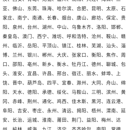
广东省云浮市云城区金山路帝舵售后服务中心（需提前预约）
亚、佛山、东莞、珠海、哈尔滨、合肥、昆明、太原、石
广东省湛江市赤坎区观海北路帝舵售后服务中心（需提前预约）
家庄、南宁、南通、长春、烟台、唐山、廊坊、保定、贵
广东省肇庆市端州区信安大道与砚都大道交汇处帝舵售后服务中心（需提前预约）
广西壮族自治区百色市右江区中山二路帝舵售后服务中心（需提前预约）
阳、泉州、台州、湖州、中山、乌鲁木齐、洛阳、邯郸、
广西壮族自治区北海市海城区北京路帝舵售后服务中心（需提前预约）
秦皇岛、澳门、西宁、潍坊、呼和浩特、沧州、鞍山、赣
广西壮族自治区崇左市江州区石景林街道友谊大道与丽川路交汇处帝舵售后服务中心（需提前预约）
州、临沂、岳阳、平顶山、镇江、桂林、芜湖、汕头、淄
广西壮族自治区防城港市港口区金花茶大道帝舵售后服务中心（需提前预约）
博、兰州、银川、郴州、大庆、张家口、衡阳、焦作、周
广西壮族自治区贵港市港北区港城街道布山大道与仙衣路交叉口帝舵售后服务中心（需提前预约）
口、邵阳、亳州、新乡、衡水、牡丹江、德州、聊城、包
广西壮族自治区桂林市秀峰区红岭路帝舵售后服务中心（需提前预约）
头、淮安、宜昌、许昌、邢台、宿迁、丽水、蚌埠、上
广西壮族自治区河池市金城江区金城江街道朝阳路帝舵售后服务中心（需提前预约）
饶、晋中、葫芦岛、四平、宜春、滁州、大同、舟山、绵
广西壮族自治区贺州市八步区城东街道灵峰南路帝舵售后服务中心（需提前预约）
广西壮族自治区来宾市兴宾区桂中大道帝舵售后服务中心（需提前预约）
阳、天水、德阳、承德、绥化、马鞍山、三明、滨州、黄
广西壮族自治区柳州市城中区中山中路帝舵售后服务中心（需提前预约）
冈、赤峰、荆州、通化、鸡西、佳木斯、黑河、连云港、
广西壮族自治区钦州市钦南区金海湾东大街帝舵售后服务中心（需提前预约）
阜阳、吉安、枣庄、永州、清远、揭阳、梧州、渭南、延
广西壮族自治区梧州市万秀区龙湖镇高旺路帝舵售后服务中心（需提前预约）
安、长治、运城、淮南、莆田、荆门、益阳、梅州、达
广西壮族自治区玉林市玉州区金玉路帝舵售后服务中心（需提前预约）
州、榆林、威海、九江、济宁、齐齐哈尔、南阳、常德、