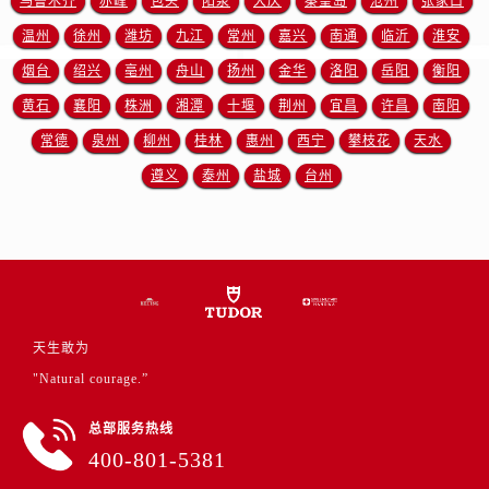
乌鲁木齐
赤峰
包头
阳泉
大庆
秦皇岛
沧州
张家口
四川省攀枝花市东区三线大道北段帝舵售后服务中心（需提前预约）
温州
徐州
潍坊
九江
常州
嘉兴
南通
临沂
淮安
四川省遂宁市船山区香林南路帝舵售后服务中心（需提前预约）
四川省雅安市雨城区熊猫大道帝舵售后服务中心（需提前预约）
烟台
绍兴
亳州
舟山
扬州
金华
洛阳
岳阳
衡阳
四川省宜宾市翠屏区长翠路帝舵售后服务中心（需提前预约）
黄石
襄阳
株洲
湘潭
十堰
荆州
宜昌
许昌
南阳
四川省资阳市雁江区滨江大道一段与和平南路帝舵售后服务中心（需提前预约）
常德
泉州
柳州
桂林
惠州
西宁
攀枝花
天水
四川省自贡市自流井区华商北路帝舵售后服务中心（需提前预约）
遵义
泰州
盐城
台州
西藏自治区阿里地区噶尔县北京西路帝舵售后服务中心（需提前预约）
西藏自治区昌都市卡若区昌都西路帝舵售后服务中心（需提前预约）
西藏自治区拉萨市城关区北京中路帝舵售后服务中心（需提前预约）
西藏自治区林芝市巴宜区广东路帝舵售后服务中心（需提前预约）
西藏自治区那曲市色尼区浙江西路帝舵售后服务中心（需提前预约）
西藏自治区日喀则市桑珠孜区上海中路帝舵售后服务中心（需提前预约）
天生敢为
西藏自治区山南市乃东区湖北大道帝舵售后服务中心（需提前预约）
"Natural courage.”
云南省保山市隆阳区正阳路帝舵售后服务中心（需提前预约）
总部服务热线
云南省楚雄彝族自治州楚雄市鹿城南路帝舵售后服务中心（需提前预约）
400-801-5381
云南省大理白族自治州大理市建设路帝舵售后服务中心（需提前预约）