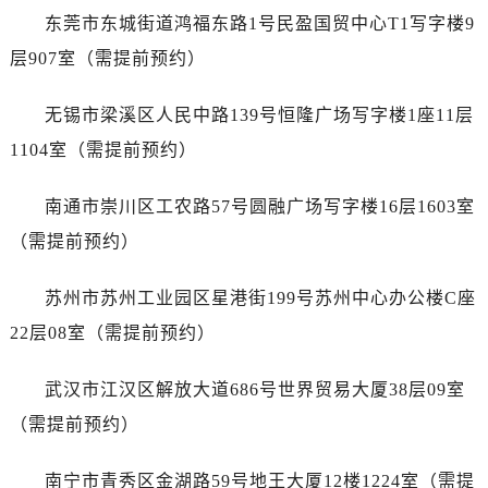
江苏省宿迁市宿城区西湖路帝舵售后服务中心（需提前预约）
东莞市东城街道鸿福东路1号民盈国贸中心T1写字楼9
江苏省泰州市海陵区永定东路399号置地商务中心东塔（华润万象城）17层1706室帝舵售后服务中心（需提前预约）
层907室（需提前预约）
江苏省徐州市鼓楼区淮海东路29号苏宁广场IFC国际金融中心35层3508室帝舵售后服务中心（需提前预约）
江苏省盐城市盐都区世纪大道5号盐城金融城写字楼1号楼16层1604室帝舵售后服务中心（需提前预约）
无锡市梁溪区人民中路139号恒隆广场写字楼1座11层
江苏省扬州市邗江区国展路29号星耀天地写字楼1号楼18层1803室帝舵售后服务中心（需提前预约）
1104室（需提前预约）
江苏省镇江市京口区中山东路帝舵售后服务中心（需提前预约）
江西省抚州市临川区赣东大道帝舵售后服务中心（需提前预约）
南通市崇川区工农路57号圆融广场写字楼16层1603室
江西省赣州市章贡区文清路帝舵售后服务中心（需提前预约）
（需提前预约）
江西省吉安市吉州区井冈山大道帝舵售后服务中心（需提前预约）
江西省景德镇市珠山区珠山中路帝舵售后服务中心（需提前预约）
苏州市苏州工业园区星港街199号苏州中心办公楼C座
江西省九江市浔阳区浔阳路帝舵售后服务中心（需提前预约）
22层08室（需提前预约）
江西省南昌市红谷滩新区红谷中大道998号绿地双子塔（中央广场）A1座办公楼14层1407室帝舵售后服务中心（需提前预约）
江西省萍乡市安源区萍安北大道与康庄路交叉口帝舵售后服务中心（需提前预约）
武汉市江汉区解放大道686号世界贸易大厦38层09室
江西省上饶市信州区滨江西路帝舵售后服务中心（需提前预约）
（需提前预约）
江西省新余市渝水区北湖西路帝舵售后服务中心（需提前预约）
江西省宜春市袁州区中山中路帝舵售后服务中心（需提前预约）
南宁市青秀区金湖路59号地王大厦12楼1224室（需提