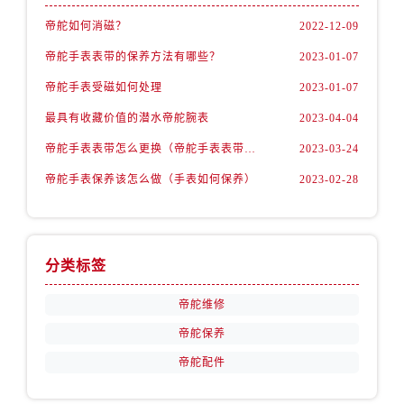
新疆维吾尔自治区石河子市北二路帝舵售后服务中心（需提前预约）
帝舵如何消磁？
2022-12-09
新疆维吾尔自治区双河市光明路帝舵售后服务中心（需提前预约）
帝舵手表表带的保养方法有哪些？
2023-01-07
新疆维吾尔自治区塔城市塔城地区闻琴路帝舵售后服务中心（需提前预约）
新疆维吾尔自治区铁门关市兴疆路帝舵售后服务中心（需提前预约）
帝舵手表受磁如何处理
2023-01-07
新疆维吾尔自治区图木舒克市图木舒克市中兴街帝舵售后服务中心（需提前预约）
最具有收藏价值的潜水帝舵腕表
2023-04-04
新疆维吾尔自治区吐鲁番市高昌区文化中路文化中路帝舵售后服务中心（需提前预约）
帝舵手表表带怎么更换（帝舵手表表带如何更换)
2023-03-24
新疆维吾尔自治区乌苏市乌鲁木齐北路帝舵售后服务中心（需提前预约）
帝舵手表保养该怎么做（手表如何保养）
2023-02-28
新疆维吾尔自治区五家渠市长征西街帝舵售后服务中心（需提前预约）
新疆维吾尔自治区新星市东风路帝舵售后服务中心（需提前预约）
新疆维吾尔自治区伊宁市解放西路帝舵售后服务中心（需提前预约）
贵州省安顺市西秀区中华南路帝舵售后服务中心（需提前预约）
分类标签
贵州省毕节市七星关区松山路帝舵售后服务中心（需提前预约）
帝舵维修
贵州省六盘水市钟山区钟山大道帝舵售后服务中心（需提前预约）
帝舵保养
贵州省黔东南苗族侗族自治州凯里市北京西路帝舵售后服务中心（需提前预约）
贵州省黔西南布依族苗族自治州兴义市大道与桔香路交汇处帝舵售后服务中心（需提前预约）
帝舵配件
贵州省铜仁市碧江区民主路帝舵售后服务中心（需提前预约）