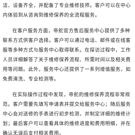
河南省开封市鼓楼区中山路帝舵售后服务中心（需提前预约）
洁、设备齐全，并配备了专业维修技师。客户可以在中心
河南省洛阳市西工区中州中路与解放路交叉口帝舵售后服务中心（需提前预约）
内体验到从咨询到维修保养的全流程服务。
河南省漯河市源汇区交通路帝舵售后服务中心（需提前预约）
河南省南阳市宛城区范蠡东路与南都路交叉口帝舵售后服务中心（需提前预约）
在客户服务方面，帝舵官方售后服务中心提供了多种
河南省平顶山市卫东区建设路帝舵售后服务中心（需提前预约）
联系方式供客户选择。客户可以通过电话、邮件或在线客
河南省濮阳市大华龙区开州路绿城路交叉口帝舵售后服务中心（需提前预约）
服等多种方式与服务中心取得联系。在探访过程中，工作
河南省三门峡市湖滨区和平路帝舵售后服务中心（需提前预约）
人员详细解答了关于维修保养流程、所需时间以及相关费
河南省商丘市梁园区神火大道帝舵售后服务中心（需提前预约）
用等问题。此外，服务中心还提供了一系列增值服务，如
河南省新乡市红旗区人民路帝舵售后服务中心（需提前预约）
河南省信阳市浉河区东方红大道帝舵售后服务中心（需提前预约）
免费清洗、专业检测等。
河南省许昌市魏都区建安大道与八龙路交叉口帝舵售后服务中心（需提前预约）
在实际操作过程中发现，帝舵的维修保养流程非常规
河南省郑州市二七区民主路10号华润大厦29层2905室帝舵售后服务中心（需提前预约）
河南省周口市川汇区七一路帝舵售后服务中心（需提前预约）
范。客户需要先填写申请表并提交给服务中心；随后服务
河南省驻马店市驿城区乐山大道与置地大道交叉口帝舵售后服务中心（需提前预约）
中心会对送修的手表进行初步检测，并制定详细的维修计
湖北省鄂州市鄂城区文星大道帝舵售后服务中心（需提前预约）
划；最后客户可以查看具体的维修进度和费用明细，并在
湖北省黄冈市黄州区赤壁大道帝舵售后服务中心（需提前预约）
确认无误后支付相关费用。