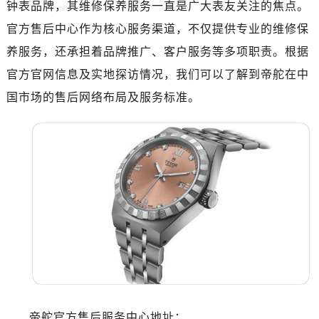
钟表品牌，其维修保养服务一直是广大表友关注的焦点。
绍兴市越城区胜利东路379号世茂天际中心写字楼8层805室（需提前预约）
嘉兴市南湖区广益路705号嘉兴世界贸易中心写字楼A座13层1304室（需提前预约）
官方售后中心作为核心服务渠道，不仅提供专业的维修保
南昌市红谷滩新区红谷中大道998号绿地双子塔（中央广场）A1座办公楼14层07室（需提前预约）
养服务，还承担着品牌推广、客户服务等多项职责。根据
济南市历下区经十路11111号华润中心写字楼（万象城）15层1508室（需提前预约）
官方官网信息及实地探访情况，我们可以了解到帝舵在中
广州市天河区天河路230号万菱汇国际中心写字楼A塔7层704室（需提前预约）
国市场的售后网络布局及服务标准。
广州市越秀区环市东路371-375号世界贸易中心大厦南塔写字楼15层07室（需提前预约）
深圳市罗湖区深南东路5001号华润大厦写字楼17层1701室（需提前预约）
惠州市惠城区江北文昌一路7号华贸大厦写字楼1座30层05室（需提前预约）
厦门市思明区湖滨东路95号华润大厦写字楼B座11层1104室（需提前预约）
福州市鼓楼区五四路128-1号恒力城写字楼15层03室（需提前预约）
成都市锦江区人民东路6号SAC东原中心写字楼24层2406B室（需提前预约）
重庆市江北区观音桥步行街2号融恒时代广场写字楼9层902室（需提前预约）
长沙市芙蓉区定王台街道建湘路393号世茂环球金融中心写字楼（芙蓉广场）10层13室（需提前预约）
郑州市二七区铭功路10号华润大厦写字楼29层2905室（需提前预约）
太原市迎泽区解放路15号亨得利名表服务中心（品牌授权店）3层整层（需提前预约）
沈阳市沈河区中街路137号亨得利名表服务中心（品牌授权店）1层整层（需提前预约）
帝舵官方售后服务中心地址：