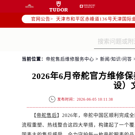
北京市东城区东长安街1号东方广场写
北京市朝阳区建国门外大街甲6号华熙
官网公告>
天津市和平区赤峰道136号天津国际金
上海市徐汇区虹桥路3号港汇中心写字楼
上海市黄浦区南京东路299号宏伊国
南京市秦淮区中山南路1号（新街口）
常州市新北区龙锦路1590号现代传媒
当前位置：
帝舵售后维修服务中心
>
新闻/知识/问答
徐州市鼓楼区淮海东路29号苏宁广场I
扬州市邗江区国展路29号星耀天地写字
2026年6月帝舵官方维
盐城市盐都区世纪大道5号盐城金融城写
设）
泰州市海陵区永定东路399号置地商
宁波市江北区大闸南路500号来福士广
发布时间：2026-06-05 10:11:38
杭州市上城区钱江路1366号华润大厦
金华市金东区东市南街777号金华万达
【
帝舵售后
】2026年，帝舵中国区顺利完
绍兴市越城区胜利东路379号世茂天
流程重塑、热线整合这四大举措，构建起了一个覆
嘉兴市南湖区广益路705号嘉兴世界贸
国表主的售后感受，全力守护每一枚帝舵腕表的品