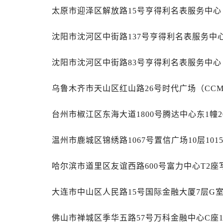
内蒙古自治区包头市青山区幸福路甲
太原市迎泽区解放路15号亨得利名表服务中
内蒙古自治区赤峰市红山区哈达街帝
内蒙古自治区鄂尔多斯市东胜区伊金
沈阳市沈河区中街路137号亨得利名表服务中
内蒙古自治区呼伦贝尔市海拉尔区中
内蒙古自治区通辽市科尔沁区明仁大
沈阳市沈河区中街路83号亨得利名表服务中
内蒙古自治区乌海市海勃湾区人民南
内蒙古自治区乌兰察布市集宁区恩和
乌鲁木齐市天山区红山路26号时代广场（CCMA
内蒙古自治区锡林郭勒盟市锡林浩特
台州市椒江区东海大道1800号腾达中心东1幢2
内蒙古自治区兴安盟市乌兰浩特市兴
山西省大同市平城区迎宾街帝舵售后
温州市鹿城区锦绣路1067号置信广场10层10
山西省晋城市城区黄华街帝舵售后服
山西省晋中市榆次区顺城街帝舵售后
哈尔滨市道里区友谊西路600号富力中心T2座
山西省临汾市尧都区解放路帝舵售后
山西省吕梁市离石区永宁中路与建设
大连市中山区人民路15号国际金融大厦7层G
山西省朔州市朔城区怡西路与鄯阳西
山西省忻州市忻府区和平东街与七一
佛山市禅城区季华五路57号万科金融中心C座1