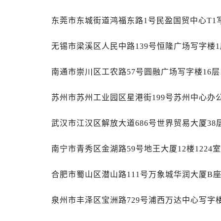
山西省阳泉市郊区平阳东街与新城大
山西省运城市盐湖区河东街帝舵售后
东莞市东城街道鸿福东路1号民盈国贸中心T1写
山西省长治市潞州区英雄中路帝舵售
山西省太原市迎泽区迎泽街道解放路
无锡市梁溪区人民中路139号恒隆广场写字楼1座
天津市和平区赤峰道136号天津国际金
南通市崇川区工农路57号圆融广场写字楼16层
安徽省安庆市迎江区人民路帝舵售后
安徽省蚌埠市蚌山区淮河路帝舵售后
苏州市苏州工业园区星港街199号苏州中心办公
安徽省亳州市谯城区魏武大道帝舵售
安徽省池州市贵池区长江路帝舵售后
武汉市江汉区解放大道686号世界贸易大厦38
安徽省滁州市琅琊区南谯北路帝舵售
安徽省阜阳市颍州区颍州北路帝舵售
南宁市青秀区金湖路59号地王大厦12楼1224
安徽省淮北市相山区淮海路帝舵售后
安徽省淮南市田家庵区国庆中路帝舵
合肥市蜀山区潜山路111号万象城华润大厦B座
安徽省黄山市屯溪区黄山西路帝舵售
安徽省六安市金安区解放中路帝舵售
泉州市丰泽区宝洲路729号浦西万达中心写字楼
安徽省马鞍山市雨山区湖南西路帝舵