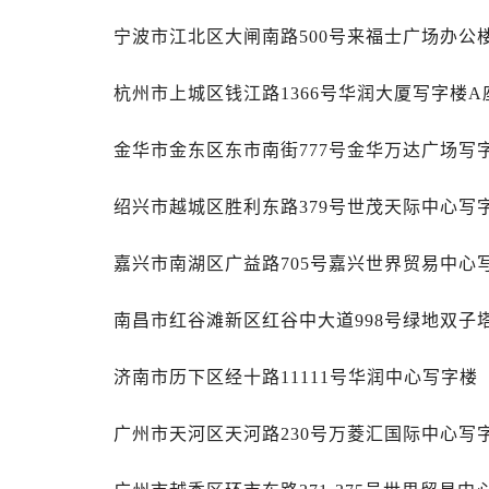
黑龙江省齐齐哈尔市龙沙区龙华路帝
宁波市江北区大闸南路500号来福士广场办公楼
黑龙江省双鸭山市尖山区新兴大街帝
黑龙江省绥化市北林区新华街与康庄
杭州市上城区钱江路1366号华润大厦写字楼A座
黑龙江省伊春市伊美区通河路帝舵售
吉林省白城市洮北区明仁南街帝舵售
金华市金东区东市南街777号金华万达广场写字
吉林省白山市浑江区浑江大街帝舵售
吉林省吉林市船营区河南街帝舵售后
绍兴市越城区胜利东路379号世茂天际中心写字
吉林省辽源市龙山区人民大街帝舵售
吉林省梅河口市新华街道梅河大街帝
嘉兴市南湖区广益路705号嘉兴世界贸易中心写
吉林省四平市铁东区紫气大路与南九
吉林省松原市宁江区五环大街帝舵售
南昌市红谷滩新区红谷中大道998号绿地双子塔
吉林省通化市东昌区环通乡江南大街
吉林省延边市延吉市解放路帝舵售后
济南市历下区经十路11111号华润中心写字楼（
辽宁省鞍山市铁东区站前街帝舵售后
广州市天河区天河路230号万菱汇国际中心写字
辽宁省本溪市平山区胜利路帝舵售后
辽宁省朝阳市双塔区新华路帝舵售后