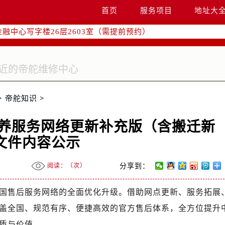
字楼W3座6层602室（需提前预约）
首页
服务项目
地址大
国际中心写字楼D座11层1102室（需提前预约）
融中心写字楼26层2603室（需提前预约）
2座37层3705室（需提前预约）
际广场写字楼8层806室（需提前预约）
南京中心写字楼22层C1-1室（需提前预约）
中心写字楼5号楼10层1008室（需提前预约）
>
帝舵知识
>
FC国际金融中心写字楼35层3508室（需提前预约）
楼1号楼18层1803室（需提前预约）
修保养服务网络更新补充版（含搬迁新
字楼1号楼16层1604室（需提前预约）
文件内容公示
务中心东塔写字楼（华润万象城）17层1706室（需提前预约）
场办公楼20层2009室（需提前预约）
阅读：（
次）
分享到：
写字楼A座5层503-5室（需提前预约）
广场写字楼4号楼22层2209室（需提前预约）
成全国售后服务网络的全面优化升级。借助网点更新、服务拓展
际中心写字楼8层805室（需提前预约）
盖全国、规范有序、便捷高效的官方售后体系，全方位提升
易中心写字楼A座13层1304室（需提前预约）
质与价值。