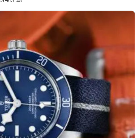
绿地双子塔（中央广场）A1座办公楼14层07室（需提前预约）
心写字楼（万象城）15层1508室（需提前预约）
际中心写字楼A塔7层704室（需提前预约）
世界贸易中心大厦南塔写字楼15层07室（需提前预约）
厦写字楼17层1701室（需提前预约）
厦写字楼1座30层05室（需提前预约）
字楼B座11层1104室（需提前预约）
写字楼15层03室（需提前预约）
心写字楼24层2406B室（需提前预约）
代广场写字楼9层902室（需提前预约）
号世茂环球金融中心写字楼（芙蓉广场）10层13室（需提前预约
楼29层2905室（需提前预约）
表服务中心（品牌授权店）3层整层（需提前预约）
表服务中心（品牌授权店）1层整层（需提前预约）
表服务中心（品牌授权店）1层整层（需提前预约）
（CCMALL）C座17层17-B（需提前预约）