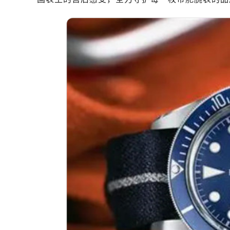
南昌市红谷滩新区红谷中大道998号
济南市历下区经十路11111号华润中
广州市天河区天河路230号万菱汇国
广州市越秀区环市东路371-375号
深圳市罗湖区深南东路5001号华润大
惠州市惠城区江北文昌一路7号华贸大
厦门市思明区湖滨东路95号华润大厦写
福州市鼓楼区五四路128-1号恒力城
成都市锦江区人民东路6号SAC东原中
重庆市江北区观音桥步行街2号融恒时
长沙市芙蓉区定王台街道建湘路393
郑州市二七区铭功路10号华润大厦写字
太原市迎泽区解放路15号亨得利名
沈阳市沈河区中街路137号亨得利名
沈阳市沈河区中街路83号亨得利名
乌鲁木齐市天山区红山路26号时代广场