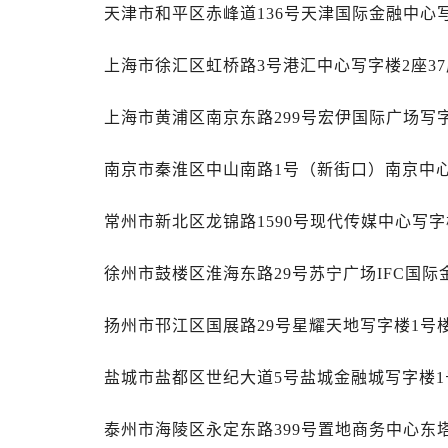
昆明市盘龙区北京路928号同德昆明
天津市和平区赤峰道136号天津国际金融中心写
石家庄市长安区中山东路39号勒泰中
西安市碑林区南关正街88号华侨城长
上海市徐汇区虹桥路3号港汇中心写字楼2座37
海口市龙华区金贸东路5号海口华润大厦
上海市黄浦区南京东路299号宏伊国际广场写字
唐山市路南区新华东道100号万达广场
台州市椒江区东海大道1800号腾达中
南京市秦淮区中山南路1号（新街口）南京中心写
内蒙古自治区呼和浩特市玉泉区大学西
甘肃省兰州市七里河区西津西路16号兰
常州市新北区龙锦路1590号现代传媒中心写字楼
重庆市解放碑渝中区民权路28号英利
黑龙江省大庆市萨尔图区会战大街帝
徐州市鼓楼区淮海东路29号苏宁广场IFC国际
黑龙江省鹤岗市向阳区红军路帝舵售
黑龙江省黑河市爱辉区中央街帝舵售
扬州市邗江区国展路29号星耀天地写字楼1号楼
黑龙江省鸡西市鸡冠区红军路帝舵售
黑龙江省佳木斯市向阳区长安路帝舵
盐城市盐都区世纪大道5号盐城金融城写字楼1号
黑龙江省牡丹江市东安区太平路帝舵
黑龙江省七台河市桃山区大同街帝舵
泰州市海陵区永定东路399号置地商务中心东塔