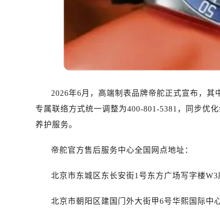
温州市鹿城区锦绣路1067号置信广场
哈尔滨市道里区友谊西路600号富力中
大连市中山区人民路15号国际金融大
佛山市禅城区季华五路57号万科金融中
东莞市东城街道鸿福东路1号民盈国贸
无锡市梁溪区人民中路139号恒隆广场
南通市崇川区工农路57号圆融广场写字
2026年6月，高端制表品牌帝舵正式宣布，
苏州市苏州工业园区星港街199号苏州
专属联络方式统一调整为400-801-5381，
武汉市江汉区解放大道686号世界贸易
养护服务。
南宁市青秀区金湖路59号地王大厦12
合肥市蜀山区潜山路111号万象城华润
帝舵官方售后服务中心全国网点地址：
泉州市丰泽区宝洲路729号浦西万达中
青岛市南区山东路6号华润大厦B座2
北京市东城区东长安街1号东方广场写字楼W3座
烟台市芝罘区胜利路139号万达金融中
长春市朝阳区西安大路727号中银大厦
北京市朝阳区建国门外大街甲6号华熙国际中心写
贵阳市南明区都司高架桥路33号亨特