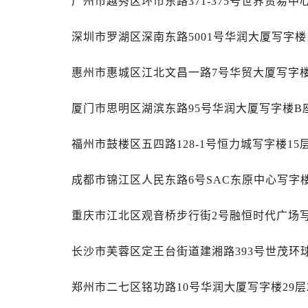
广州市越秀区环市东路371-375号世界贸易中
辽宁省丹东市振兴区七经街帝舵售后
辽宁省抚顺市新抚区东一路帝舵售后
深圳市罗湖区深南东路5001号华润大厦写字楼1
辽宁省阜新市海州区解放大街帝舵售
辽宁省葫芦岛市连山区中央路帝舵售
惠州市惠城区江北文昌一路7号华贸大厦写字楼
辽宁省锦州市古塔区中央大街帝舵售
辽宁省辽阳市白塔区新运大街帝舵售
厦门市思明区湖滨东路95号华润大厦写字楼B座
辽宁省盘锦市兴隆台区石油大街帝舵
辽宁省铁岭市银州区南马路帝舵售后
福州市鼓楼区五四路128-1号恒力城写字楼15
辽宁省营口市站前区市府路与渤海大
辽宁省沈阳市沈河区中街路137号亨
成都市锦江区人民东路6号SAC东原中心写字楼
辽宁省沈阳市沈河区中街路83号亨
重庆市江北区观音桥步行街2号融恒时代广场写
北京市朝阳区建国门外大街甲6号华熙
北京市东城区东长安街1号王府井东方
长沙市芙蓉区定王台街道建湘路393号世茂环
河北省保定市竞秀区朝阳北大街北国
内蒙古自治区阿拉善盟市左旗土尔扈
郑州市二七区铭功路10号华润大厦写字楼29层
内蒙古自治区巴彦淖尔市临河区新华