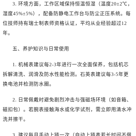
河北省保定市竞秀区朝阳北大街北国先天下帝舵售后服务中心（需提前预约）
3. 环境方面，工作区域保持恒温恒湿（温度20±2℃，
内蒙古自治区阿拉善盟市左旗土尔扈特大街帝舵售后服务中心（需提前预约）
湿度45%±5%），配备防静电工作台与防尘正压系统。每
内蒙古自治区巴彦淖尔市临河区新华街帝舵售后服务中心（需提前预约）
位技师持有瑞士制表师资格认证，平均从业经验超过12
内蒙古自治区包头市青山区幸福路甲3号王府井百货名表维修帝舵售后服务中心（需提前预约）
年。
内蒙古自治区赤峰市红山区哈达街帝舵售后服务中心（需提前预约）
内蒙古自治区鄂尔多斯市东胜区伊金霍洛街帝舵售后服务中心（需提前预约）
五、养护知识与日常使用
内蒙古自治区呼伦贝尔市海拉尔区中央街帝舵售后服务中心（需提前预约）
内蒙古自治区通辽市科尔沁区明仁大街帝舵售后服务中心（需提前预约）
1. 机械表建议每2-3年进行一次全面保养，包括机芯
内蒙古自治区乌海市海勃湾区人民南路帝舵售后服务中心（需提前预约）
拆解清洗、润滑及防水性能检测。石英表建议每3-5年更
内蒙古自治区乌兰察布市集宁区恩和大街帝舵售后服务中心（需提前预约）
换电池并检测防水圈。
内蒙古自治区锡林郭勒盟市锡林浩特市光明街与额尔敦路交叉口帝舵售后服务中心（需提前预约）
内蒙古自治区兴安盟市乌兰浩特市兴安大街帝舵售后服务中心（需提前预约）
2. 日常佩戴时避免剧烈冲击与强磁场环境（如音箱、
山西省大同市平城区迎宾街帝舵售后服务中心（需提前预约）
磁扣包）。若腕表接触海水或化学试剂，需立即用清水冲
山西省晋城市城区黄华街帝舵售后服务中心（需提前预约）
洗并擦干。
山西省晋中市榆次区顺城街帝舵售后服务中心（需提前预约）
山西省临汾市尧都区解放路帝舵售后服务中心（需提前预约）
3. 建议每月手动上链一次（自动上链表若长时间不佩