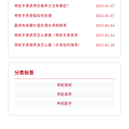
广西壮族自治区玉林市玉州区金玉路帝舵售后服务中心（需提前预约）
帝舵手表表带的保养方法有哪些？
2023-01-07
海南省儋州市儋州市那大镇兰洋北路帝舵售后服务中心（需提前预约）
帝舵手表受磁如何处理
2023-01-07
海南省东方市八所镇解放西路帝舵售后服务中心（需提前预约）
最具有收藏价值的潜水帝舵腕表
2023-04-04
海南省琼海市嘉积镇东风路帝舵售后服务中心（需提前预约）
海南省三沙市西沙区西沙群岛永兴岛北京路帝舵售后服务中心（需提前预约）
帝舵手表表带怎么更换（帝舵手表表带如何更换)
2023-03-24
海南省三亚市吉阳区迎宾路帝舵售后服务中心（需提前预约）
帝舵手表保养该怎么做（手表如何保养）
2023-02-28
海南省万宁市万城镇解放路帝舵售后服务中心（需提前预约）
海南省文昌市文城镇教育东路帝舵售后服务中心（需提前预约）
海南省五指山市通什镇三月三大道帝舵售后服务中心（需提前预约）
分类标签
香港特别行政区尖沙咀区油尖旺区广东道帝舵售后服务中心（需提前预约）
香港特别行政区金钟区中西区金钟道帝舵售后服务中心（需提前预约）
帝舵维修
香港特别行政区九龙区油尖旺区弥敦道帝舵售后服务中心（需提前预约）
帝舵保养
香港特别行政区铜锣湾区湾仔区轩尼诗道帝舵售后服务中心（需提前预约）
帝舵配件
河南省安阳市文峰区解放大道帝舵售后服务中心（需提前预约）
河南省鹤壁市淇滨区九州路帝舵售后服务中心（需提前预约）
河南省济源市沁园街道济水大道帝舵售后服务中心（需提前预约）