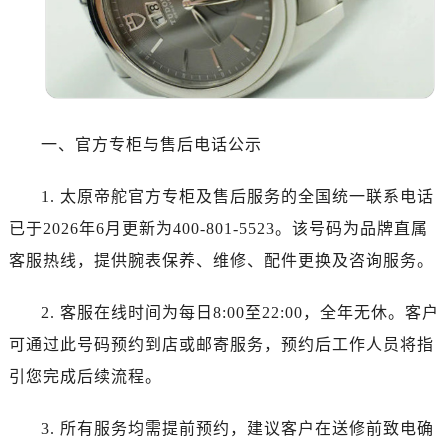
沈阳市沈河区中街路137号亨得利名表服务中心（品牌授权店）1层整层（需提前预约）
沈阳市沈河区中街路83号亨得利名表服务中心（品牌授权店）1层整层（需提前预约）
乌鲁木齐市天山区红山路26号时代广场（CCMALL）C座17层17-B（需提前预约）
温州市鹿城区锦绣路1067号置信广场10层1015室（需提前预约）
哈尔滨市道里区友谊西路600号富力中心T2座写字楼29层03室（需提前预约）
一、官方专柜与售后电话公示
大连市中山区人民路15号国际金融大厦7层G室（需提前预约）
佛山市禅城区季华五路57号万科金融中心C座12层1205室（需提前预约）
1. 太原帝舵官方专柜及售后服务的全国统一联系电话
东莞市东城街道鸿福东路1号民盈国贸中心T1写字楼9层907室（需提前预约）
已于2026年6月更新为400-801-5523。该号码为品牌直属
无锡市梁溪区人民中路139号恒隆广场写字楼1座11层1104室（需提前预约）
客服热线，提供腕表保养、维修、配件更换及咨询服务。
南通市崇川区工农路57号圆融广场写字楼16层1603室（需提前预约）
苏州市苏州工业园区星港街199号苏州中心办公楼C座22层08室（需提前预约）
2. 客服在线时间为每日8:00至22:00，全年无休。客户
武汉市江汉区解放大道686号世界贸易大厦38层09室（需提前预约）
可通过此号码预约到店或邮寄服务，预约后工作人员将指
南宁市青秀区金湖路59号地王大厦12楼1224室（需提前预约）
合肥市蜀山区潜山路111号万象城华润大厦B座12楼03室（需提前预约）
引您完成后续流程。
泉州市丰泽区宝洲路729号浦西万达中心写字楼A座7楼709室（需提前预约）
3. 所有服务均需提前预约，建议客户在送修前致电确
青岛市南区山东路6号华润大厦B座22层04室（需提前预约）