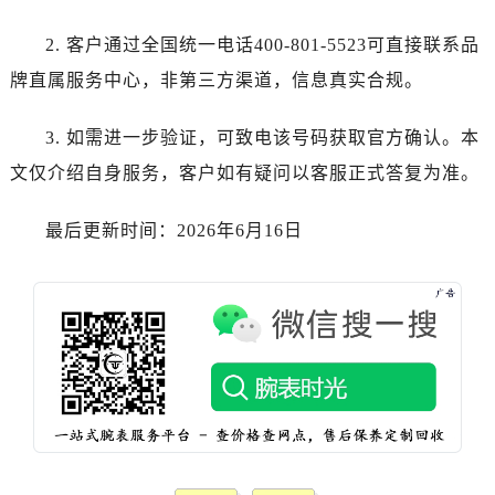
江西省宜春市袁州区中山中路帝舵售后服务中心（需提前预约）
江西省鹰潭市月湖区胜利东路帝舵售后服务中心（需提前预约）
2. 客户通过全国统一电话400-801-5523可直接联系品
山东省德州市德城区东风中路帝舵售后服务中心（需提前预约）
牌直属服务中心，非第三方渠道，信息真实合规。
山东省东营市东营区济南路帝舵售后服务中心（需提前预约）
山东省济南市历下区经十路11111号华润中心写字楼（万象城）15层1508室帝舵售后服务中心（需提前预约）
3. 如需进一步验证，可致电该号码获取官方确认。本
山东省济宁市任城区太白楼路帝舵售后服务中心（需提前预约）
文仅介绍自身服务，客户如有疑问以客服正式答复为准。
山东省莱芜市文化南路8号银座商城名表维修一楼名表维修帝舵售后服务中心（需提前预约）
山东省临沂市兰山区解放路帝舵售后服务中心（需提前预约）
最后更新时间：2026年6月16日
山东省日照市东港区烟台路帝舵售后服务中心（需提前预约）
山东省泰安市泰山区财源街道泰山大街帝舵售后服务中心（需提前预约）
山东省威海市环翠区新威海路89号振华商厦一楼名表维修帝舵售后服务中心（需提前预约）
山东省潍坊市奎文区东风东街帝舵售后服务中心（需提前预约）
山东省枣庄市滕州市北辛路与善国路交叉口帝舵售后服务中心（需提前预约）
山东省淄博市张店区金晶大道帝舵售后服务中心（需提前预约）
上海市黄浦区南京东路299号宏伊国际广场写字楼8层806室帝舵售后服务中心（需提前预约）
上海市徐汇区虹桥路3号港汇中心2座37层3705室帝舵售后服务中心（需提前预约）