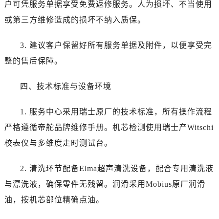
户可凭服务单据享受免费返修服务。人为损坏、不当使用
辽宁省鞍山市铁东区站前街帝舵售后服务中心（需提前预约）
辽宁省本溪市平山区胜利路帝舵售后服务中心（需提前预约）
或第三方维修造成的损坏不纳入质保。
辽宁省朝阳市双塔区新华路帝舵售后服务中心（需提前预约）
3. 建议客户保留好所有服务单据及附件，以便享受完
辽宁省丹东市振兴区七经街帝舵售后服务中心（需提前预约）
辽宁省抚顺市新抚区东一路帝舵售后服务中心（需提前预约）
整的售后保障。
辽宁省阜新市海州区解放大街帝舵售后服务中心（需提前预约）
四、技术标准与设备环境
辽宁省葫芦岛市连山区中央路帝舵售后服务中心（需提前预约）
辽宁省锦州市古塔区中央大街帝舵售后服务中心（需提前预约）
1. 服务中心采用瑞士原厂的技术标准，所有操作流程
辽宁省辽阳市白塔区新运大街帝舵售后服务中心（需提前预约）
严格遵循帝舵品牌维修手册。机芯检测使用瑞士产Witschi
辽宁省盘锦市兴隆台区石油大街帝舵售后服务中心（需提前预约）
辽宁省铁岭市银州区南马路帝舵售后服务中心（需提前预约）
校表仪与多维度走时测试台。
辽宁省营口市站前区市府路与渤海大街交叉口帝舵售后服务中心（需提前预约）
2. 清洗环节配备Elma超声清洗设备，配合专用清洗液
辽宁省沈阳市沈河区中街路137号亨得利名表维修授权店1楼帝舵售后服务中心（需提前预约）
辽宁省沈阳市沈河区中街路83号亨得利名表维修授权店1楼帝舵售后服务中心（需提前预约）
与漂洗液，确保零件无残留。润滑采用Mobius原厂润滑
北京市朝阳区建国门外大街甲6号华熙国际中心D座11层1102室帝舵售后服务中心（需提前预约）
油，按机芯部位精确点油。
北京市东城区东长安街1号王府井东方广场W3座6层602室帝舵售后服务中心（需提前预约）