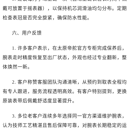
山西省吕梁市离石区永宁中路与建设街交叉口帝舵售后服务中心（需提前预约）
戴可放置于摇表器），以保持机芯润滑油均匀分布。定期
山西省朔州市朔城区怡西路与鄯阳西街交汇处帝舵售后服务中心（需提前预约）
检查表冠是否完全旋紧，确保防水性能。
山西省忻州市忻府区和平东街与七一南路交叉口帝舵售后服务中心（需提前预约）
山西省阳泉市郊区平阳东街与新城大道交叉口帝舵售后服务中心（需提前预约）
六、用户反馈
山西省运城市盐湖区河东街帝舵售后服务中心（需提前预约）
山西省长治市潞州区英雄中路帝舵售后服务中心（需提前预约）
1. 许多客户表示，在太原帝舵官方专柜完成保养后，
山西省太原市迎泽区迎泽街道解放路15号亨得利名表维修授权店3楼帝舵售后服务中心（需提前预约）
腕表走时精度恢复至出厂状态，外观也经过专业翻新，整
天津市和平区赤峰道136号天津国际金融中心26层2603室帝舵售后服务中心（需提前预约）
体焕然一新。
安徽省安庆市迎江区人民路帝舵售后服务中心（需提前预约）
安徽省蚌埠市蚌山区淮河路帝舵售后服务中心（需提前预约）
2. 客户称赞客服团队沟通清晰，从预约到取表全程均
安徽省亳州市谯城区魏武大道帝舵售后服务中心（需提前预约）
有专人跟进，服务流程透明高效。有客户特别提到，更换
安徽省池州市贵池区长江路帝舵售后服务中心（需提前预约）
原装表带后佩戴舒适度显著提升。
安徽省滁州市琅琊区南谯北路帝舵售后服务中心（需提前预约）
安徽省阜阳市颍州区颍州北路帝舵售后服务中心（需提前预约）
3. 多位老客户连续多年选择同一官方渠道维护腕表，
安徽省淮北市相山区淮海路帝舵售后服务中心（需提前预约）
认为技师工艺精湛且售后保障可靠，对腕表长期稳定的运
安徽省淮南市田家庵区国庆中路帝舵售后服务中心（需提前预约）