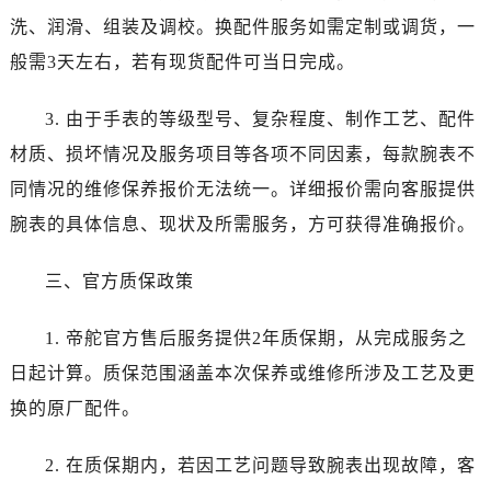
黑龙江省佳木斯市向阳区长安路帝舵售后服务中心（需提前预约）
洗、润滑、组装及调校。换配件服务如需定制或调货，一
黑龙江省牡丹江市东安区太平路帝舵售后服务中心（需提前预约）
般需3天左右，若有现货配件可当日完成。
黑龙江省七台河市桃山区大同街帝舵售后服务中心（需提前预约）
黑龙江省齐齐哈尔市龙沙区龙华路帝舵售后服务中心（需提前预约）
3. 由于手表的等级型号、复杂程度、制作工艺、配件
黑龙江省双鸭山市尖山区新兴大街帝舵售后服务中心（需提前预约）
材质、损坏情况及服务项目等各项不同因素，每款腕表不
黑龙江省绥化市北林区新华街与康庄路交叉口帝舵售后服务中心（需提前预约）
同情况的维修保养报价无法统一。详细报价需向客服提供
黑龙江省伊春市伊美区通河路帝舵售后服务中心（需提前预约）
腕表的具体信息、现状及所需服务，方可获得准确报价。
吉林省白城市洮北区明仁南街帝舵售后服务中心（需提前预约）
吉林省白山市浑江区浑江大街帝舵售后服务中心（需提前预约）
三、官方质保政策
吉林省吉林市船营区河南街帝舵售后服务中心（需提前预约）
吉林省辽源市龙山区人民大街帝舵售后服务中心（需提前预约）
1. 帝舵官方售后服务提供2年质保期，从完成服务之
吉林省梅河口市新华街道梅河大街帝舵售后服务中心（需提前预约）
日起计算。质保范围涵盖本次保养或维修所涉及工艺及更
吉林省四平市铁东区紫气大路与南九经街交汇处帝舵售后服务中心（需提前预约）
换的原厂配件。
吉林省松原市宁江区五环大街帝舵售后服务中心（需提前预约）
吉林省通化市东昌区环通乡江南大街帝舵售后服务中心（需提前预约）
2. 在质保期内，若因工艺问题导致腕表出现故障，客
吉林省延边市延吉市解放路帝舵售后服务中心（需提前预约）