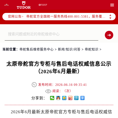
2026年7月帝舵全国官方售后客户服务热线：400-801-5381

帝舵官方全国统一服务热线400-801-5381，服务覆盖中国大陆、香港、澳门、台湾全部区域（非大陆需加拨“+86”）
▲
官网公告>
2026年7月帝舵售后服务中心最新网点地址：
▼
北京市东城区东长安街1号东方广场写字楼W3座6层602室（需提前预约）
北京市朝阳区建国门外大街甲6号华熙国际中心写字楼D座11层1102室（需提前预约）
天津市和平区赤峰道136号天津国际金融中心写字楼26层2603室（需提前预约）
上海市徐汇区虹桥路3号港汇中心写字楼2座37层3705室（需提前预约）
当前位置：
帝舵售后维修服务中心
>
新闻/知识/问答
>
帝舵知识
>
上海市黄浦区南京东路299号宏伊国际广场写字楼8层806室（需提前预约）
南京市秦淮区中山南路1号（新街口）南京中心写字楼22层C1-1室（需提前预约）
太原帝舵官方专柜与售后电话权威信息公示
常州市新北区龙锦路1590号现代传媒中心写字楼5号楼10层1008室（需提前预约）
（2026年6月最新）
徐州市鼓楼区淮海东路29号苏宁广场IFC国际金融中心写字楼35层3508室（需提前预约）
扬州市邗江区国展路29号星耀天地写字楼1号楼18层1803室（需提前预约）
发布时间：2026-06-16 09:35:41
盐城市盐都区世纪大道5号盐城金融城写字楼1号楼16层1604室（需提前预约）
阅读：（
次）
泰州市海陵区永定东路399号置地商务中心东塔写字楼（华润万象城）17层1706室（需提前预约）
分享到：
宁波市江北区大闸南路500号来福士广场办公楼20层2009室（需提前预约）
2026年6月最新太原帝舵官方专柜与售后电话权威信
杭州市上城区钱江路1366号华润大厦写字楼A座5层503-5室（需提前预约）