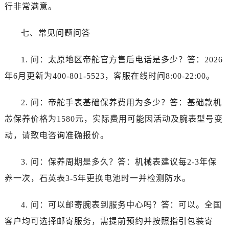
安徽省黄山市屯溪区黄山西路帝舵售后服务中心（需提前预约）
行非常满意。
安徽省六安市金安区解放中路帝舵售后服务中心（需提前预约）
七、常见问题问答
安徽省马鞍山市雨山区湖南西路帝舵售后服务中心（需提前预约）
安徽省宿州市埇桥区人民中路帝舵售后服务中心（需提前预约）
1. 问：太原地区帝舵官方售后电话是多少？答：2026
安徽省铜陵市铜官区石城大道帝舵售后服务中心（需提前预约）
年6月更新为400-801-5523，客服在线时间8:00-22:00。
安徽省芜湖市镜湖区中山路步行街帝舵售后服务中心（需提前预约）
安徽省宣城市宣州区叠嶂西路帝舵售后服务中心（需提前预约）
2. 问：帝舵手表基础保养费用为多少？答：基础款机
福建省龙岩市新罗区九一南路帝舵售后服务中心（需提前预约）
芯保养价格为1580元，实际费用可能因活动及腕表型号变
福建省南平市建阳区人民西路帝舵售后服务中心（需提前预约）
福建省宁德市蕉城区天湖东路帝舵售后服务中心（需提前预约）
动，请致电咨询准确报价。
福建省莆田市城厢区霞林街道荔华东大道帝舵售后服务中心（需提前预约）
3. 问：保养周期是多久？答：机械表建议每2-3年保
福建省三明市三元区东乾二路帝舵售后服务中心（需提前预约）
福建省漳州市龙文区步港路帝舵售后服务中心（需提前预约）
养一次，石英表3-5年更换电池时一并检测防水。
江苏省常州市新北区龙锦路1590号现代传媒中心5号楼10层1008室帝舵售后服务中心（需提前预约）
4. 问：可以邮寄腕表到服务中心吗？答：可以。全国
江苏省淮安市清江浦区淮海北路帝舵售后服务中心（需提前预约）
江苏省连云港市海州区通灌北路帝舵售后服务中心（需提前预约）
客户均可选择邮寄服务，需提前预约并按照指引包装寄