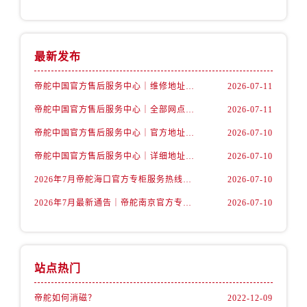
广东省阳江市江城区东风一路帝舵售后服务中心（需提前预约）
广东省云浮市云城区金山路帝舵售后服务中心（需提前预约）
广东省湛江市赤坎区观海北路帝舵售后服务中心（需提前预约）
最新发布
广东省肇庆市端州区信安大道与砚都大道交汇处帝舵售后服务中心（需提前预约）
广西壮族自治区百色市右江区中山二路帝舵售后服务中心（需提前预约）
帝舵中国官方售后服务中心｜维修地址及售后服务热线权威信息声明（2026年7月最新）
2026-07-11
广西壮族自治区北海市海城区北京路帝舵售后服务中心（需提前预约）
帝舵中国官方售后服务中心｜全部网点地址及电话权威信息通告（2026年7月最新）
2026-07-11
广西壮族自治区崇左市江州区石景林街道友谊大道与丽川路交汇处帝舵售后服务中心（需提前预约）
帝舵中国官方售后服务中心｜官方地址与客服热线权威信息声明（2026年7月最新）
2026-07-10
广西壮族自治区防城港市港口区金花茶大道帝舵售后服务中心（需提前预约）
帝舵中国官方售后服务中心｜详细地址与24小时客服电话权威信息声明（2026年7月最新）
2026-07-10
广西壮族自治区贵港市港北区港城街道布山大道与仙衣路交叉口帝舵售后服务中心（需提前预约）
广西壮族自治区桂林市秀峰区红岭路帝舵售后服务中心（需提前预约）
2026年7月帝舵海口官方专柜服务热线大全+客户咨询通道公开
2026-07-10
广西壮族自治区河池市金城江区金城江街道朝阳路帝舵售后服务中心（需提前预约）
2026年7月最新通告｜帝舵南京官方专柜服务热线一键获取攻略
2026-07-10
广西壮族自治区贺州市八步区城东街道灵峰南路帝舵售后服务中心（需提前预约）
广西壮族自治区来宾市兴宾区桂中大道帝舵售后服务中心（需提前预约）
广西壮族自治区柳州市城中区中山中路帝舵售后服务中心（需提前预约）
站点热门
广西壮族自治区钦州市钦南区金海湾东大街帝舵售后服务中心（需提前预约）
广西壮族自治区梧州市万秀区龙湖镇高旺路帝舵售后服务中心（需提前预约）
帝舵如何消磁？
2022-12-09