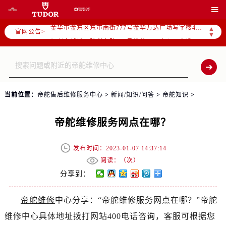
杭州市上城区钱江路1366号华润大厦写字楼A座5层503-5室（需提前预约）

金华市金东区东市南街777号金华万达广场写字楼4号楼22层2209室（需提前预约）
▲
官网公告>
绍兴市越城区胜利东路379号世茂天际中心写字楼8层805室（需提前预约）
▼
嘉兴市南湖区广益路705号嘉兴世界贸易中心写字楼A座13层1304室（需提前预约）
南昌市红谷滩新区红谷中大道998号绿地双子塔（中央广场）A1座办公楼14层07室（需提前预约）
济南市历下区经十路11111号华润中心写字楼（万象城）15层1508室（需提前预约）
广州市天河区天河路230号万菱汇国际中心写字楼A塔7层704室（需提前预约）
当前位置：
帝舵售后维修服务中心
>
新闻/知识/问答
>
帝舵知识
>
广州市越秀区环市东路371-375号世界贸易中心大厦南塔写字楼15层07室（需提前预约）
深圳市罗湖区深南东路5001号华润大厦写字楼17层1701室（需提前预约）
帝舵维修服务网点在哪？
惠州市惠城区江北文昌一路7号华贸大厦写字楼1座30层05室（需提前预约）
厦门市思明区湖滨东路95号华润大厦写字楼B座11层1104室（需提前预约）
发布时间：2023-01-07 14:37:14
福州市鼓楼区五四路128-1号恒力城写字楼15层03室（需提前预约）
阅读：（
次）
成都市锦江区人民东路6号SAC东原中心写字楼24层2406B室（需提前预约）
分享到：
重庆市江北区观音桥步行街2号融恒时代广场写字楼9层902室（需提前预约）
帝舵维修
中心分享：“帝舵维修服务网点在哪？”帝舵
长沙市芙蓉区定王台街道建湘路393号世茂环球金融中心写字楼（芙蓉广场）10层13室（需提前预约）
维修中心具体地址拨打网站400电话咨询，客服可根据您
郑州市二七区铭功路10号华润大厦写字楼29层2905室（需提前预约）