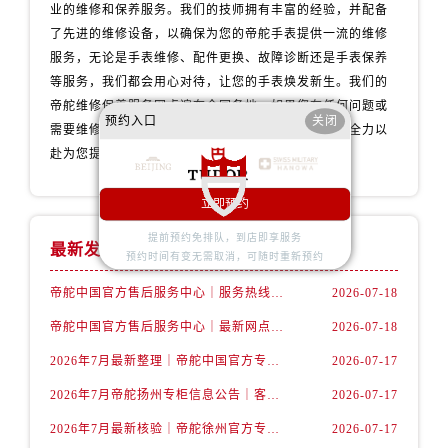
北京市东城区东长安街1号王府井东方广场W3座6层602室帝舵售后服务中心（需提前预约）
业的维修和保养服务。我们的技师拥有丰富的经验，并配备
了先进的维修设备，以确保为您的帝舵手表提供一流的维修
河北省保定市竞秀区朝阳北大街北国先天下帝舵售后服务中心（需提前预约）
服务，无论是手表维修、配件更换、故障诊断还是手表保养
内蒙古自治区阿拉善盟市左旗土尔扈特大街帝舵售后服务中心（需提前预约）
等服务，我们都会用心对待，让您的手表焕发新生。我们的
内蒙古自治区巴彦淖尔市临河区新华街帝舵售后服务中心（需提前预约）
帝舵维修保养服务网点遍布全国各地，如果您有任何问题或
内蒙古自治区包头市青山区幸福路甲3号王府井百货名表维修帝舵售后服务中心（需提前预约）
预约入口
关闭
需要维修服务，请随时联系我们的客服团队，我们将全力以
内蒙古自治区赤峰市红山区哈达街帝舵售后服务中心（需提前预约）
赴为您提供专业的帝舵手表维修保养服务。
内蒙古自治区鄂尔多斯市东胜区伊金霍洛街帝舵售后服务中心（需提前预约）
内蒙古自治区呼伦贝尔市海拉尔区中央街帝舵售后服务中心（需提前预约）
立即预约
内蒙古自治区通辽市科尔沁区明仁大街帝舵售后服务中心（需提前预约）
提前预约免排队，到店即享服务
最新发布
预约时间有变无需取消，可随时重新预约
内蒙古自治区乌海市海勃湾区人民南路帝舵售后服务中心（需提前预约）
内蒙古自治区乌兰察布市集宁区恩和大街帝舵售后服务中心（需提前预约）
帝舵中国官方售后服务中心｜服务热线及全部维修详细地址权威信息声明（2026年7月最新）
2026-07-18
内蒙古自治区锡林郭勒盟市锡林浩特市光明街与额尔敦路交叉口帝舵售后服务中心（需提前预约）
帝舵中国官方售后服务中心｜最新网点地址及电话权威信息通告（2026年7月最新）
2026-07-18
内蒙古自治区兴安盟市乌兰浩特市兴安大街帝舵售后服务中心（需提前预约）
2026年7月最新整理｜帝舵中国官方专柜名录及湖州客户服务电话，一篇看懂！
2026-07-17
山西省大同市平城区迎宾街帝舵售后服务中心（需提前预约）
2026年7月帝舵扬州专柜信息公告｜客户服务热线核验结果与门店汇总
2026-07-17
山西省晋城市城区黄华街帝舵售后服务中心（需提前预约）
山西省晋中市榆次区顺城街帝舵售后服务中心（需提前预约）
2026年7月最新核验｜帝舵徐州官方专柜客户服务电话与专柜服务信息公示
2026-07-17