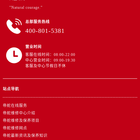
江西省新余市渝水区北湖西路帝舵售后服务中心（需提前预约）
"Natural courage.”
江西省宜春市袁州区中山中路帝舵售后服务中心（需提前预约）
江西省鹰潭市月湖区胜利东路帝舵售后服务中心（需提前预约）
总部服务热线
山东省德州市德城区东风中路帝舵售后服务中心（需提前预约）
400-801-5381
山东省东营市东营区济南路帝舵售后服务中心（需提前预约）
山东省济南市历下区经十路11111号华润中心写字楼（万象城）15层1508室帝舵售后服务中心（需提前预约）
营业时间
客服在线时间：08:00-22:00
山东省济宁市任城区太白楼路帝舵售后服务中心（需提前预约）
中心营业时间：09:00-19:30
山东省莱芜市文化南路8号银座商城名表维修一楼名表维修帝舵售后服务中心（需提前预约）
客服及中心节假日不休
山东省临沂市兰山区解放路帝舵售后服务中心（需提前预约）
山东省日照市东港区烟台路帝舵售后服务中心（需提前预约）
站点导航
山东省泰安市泰山区财源街道泰山大街帝舵售后服务中心（需提前预约）
山东省威海市环翠区新威海路89号振华商厦一楼名表维修帝舵售后服务中心（需提前预约）
帝舵在线服务
山东省潍坊市奎文区东风东街帝舵售后服务中心（需提前预约）
帝舵维修中心介绍
山东省枣庄市滕州市北辛路与善国路交叉口帝舵售后服务中心（需提前预约）
帝舵维修及保养项目
山东省淄博市张店区金晶大道帝舵售后服务中心（需提前预约）
帝舵维修网点
上海市黄浦区南京东路299号宏伊国际广场写字楼8层806室帝舵售后服务中心（需提前预约）
帝舵最新资讯及保养知识