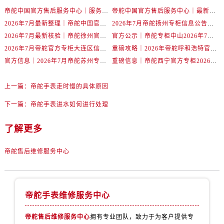
吉林省延边市延吉市解放路帝舵售后服务中心（需提前预约）
帝舵中国官方售后服务中心｜服务热线及全部维修详细地址权威信息声明（2026年7月最新）
帝舵中国官方售后服务中心｜最新网点地址及电话权威信息通告（2026年7月最新）
辽宁省鞍山市铁东区站前街帝舵售后服务中心（需提前预约）
2026年7月最新整理｜帝舵中国官方专柜名录及湖州客户服务电话，一篇看懂！
2026年7月帝舵扬州专柜信息公告｜客户服务热线核验结果与门店汇总
辽宁省本溪市平山区胜利路帝舵售后服务中心（需提前预约）
2026年7月最新核验｜帝舵徐州官方专柜客户服务电话与专柜服务信息公示
官方公示｜帝舵专柜中山2026年7月最新客户服务电话及专柜攻略
辽宁省朝阳市双塔区新华路帝舵售后服务中心（需提前预约）
2026年7月帝舵官方专柜大连区信息公告｜客服服务热线权威指南
重磅攻略｜2026年帝舵呼和浩特官方专柜服务热线及客户专柜信息
辽宁省丹东市振兴区七经街帝舵售后服务中心（需提前预约）
官方信息｜2026年7月帝舵苏州专柜客服热线，专柜服务全攻略
重磅信息｜帝舵西宁官方专柜2026年7月客服电话与门店信息
辽宁省抚顺市新抚区东一路帝舵售后服务中心（需提前预约）
上一篇：
帝舵手表走时慢的具体原因
辽宁省阜新市海州区解放大街帝舵售后服务中心（需提前预约）
辽宁省葫芦岛市连山区中央路帝舵售后服务中心（需提前预约）
下一篇：
帝舵手表进水如何进行处理
辽宁省锦州市古塔区中央大街帝舵售后服务中心（需提前预约）
了解更多
辽宁省辽阳市白塔区新运大街帝舵售后服务中心（需提前预约）
辽宁省盘锦市兴隆台区石油大街帝舵售后服务中心（需提前预约）
帝舵售后维修服务中心
辽宁省铁岭市银州区南马路帝舵售后服务中心（需提前预约）
辽宁省营口市站前区市府路与渤海大街交叉口帝舵售后服务中心（需提前预约）
辽宁省沈阳市沈河区中街路137号亨得利名表维修授权店1楼帝舵售后服务中心（需提前预约）
帝舵手表维修服务中心
辽宁省沈阳市沈河区中街路83号亨得利名表维修授权店1楼帝舵售后服务中心（需提前预约）
北京市朝阳区建国门外大街甲6号华熙国际中心D座11层1102室帝舵售后服务中心（需提前预约）
帝舵售后维修服务中心
拥有专业团队，致力于为客户提供专