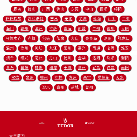
江苏省连云港市海州区通灌北路帝舵售后服务中心（需提前预约）
廊坊
昆山
广西
佛山
东莞
中山
德阳
绵阳
江苏省南京市秦淮区中山南路1号南京中心22层22-C1-C3室帝舵售后服务中心（需提前预约）
齐齐哈尔
呼和浩特
吉林
无锡
芜湖
珠海
汕头
三亚
江苏省宿迁市宿城区西湖路帝舵售后服务中心（需提前预约）
江苏省泰州市海陵区永定东路399号置地商务中心东塔（华润万象城）17层1706室帝舵售后服务中心（需提前预约）
海口
赣州
漳州
拉萨
青海
新疆
兰州
银川
大同
江苏省徐州市鼓楼区淮海东路29号苏宁广场IFC国际金融中心35层3508室帝舵售后服务中心（需提前预约）
乌鲁木齐
赤峰
包头
阳泉
大庆
秦皇岛
沧州
张家口
江苏省盐城市盐都区世纪大道5号盐城金融城写字楼1号楼16层1604室帝舵售后服务中心（需提前预约）
温州
徐州
潍坊
九江
常州
嘉兴
南通
临沂
淮安
江苏省扬州市邗江区国展路29号星耀天地写字楼1号楼18层1803室帝舵售后服务中心（需提前预约）
烟台
绍兴
亳州
舟山
扬州
金华
洛阳
岳阳
衡阳
江苏省镇江市京口区中山东路帝舵售后服务中心（需提前预约）
黄石
襄阳
株洲
湘潭
十堰
荆州
宜昌
许昌
南阳
江西省抚州市临川区赣东大道帝舵售后服务中心（需提前预约）
常德
泉州
柳州
桂林
惠州
西宁
攀枝花
天水
江西省赣州市章贡区文清路帝舵售后服务中心（需提前预约）
遵义
泰州
盐城
台州
江西省吉安市吉州区井冈山大道帝舵售后服务中心（需提前预约）
江西省景德镇市珠山区珠山中路帝舵售后服务中心（需提前预约）
江西省九江市浔阳区浔阳路帝舵售后服务中心（需提前预约）
江西省南昌市红谷滩新区红谷中大道998号绿地双子塔（中央广场）A1座办公楼14层1407室帝舵售后服务中心（需提前预约）
江西省萍乡市安源区萍安北大道与康庄路交叉口帝舵售后服务中心（需提前预约）
江西省上饶市信州区滨江西路帝舵售后服务中心（需提前预约）
天生敢为