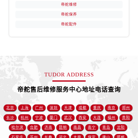
安徽省淮南市田家庵区国庆中路帝舵售后服务中心（需提前预约）
帝舵维修
安徽省黄山市屯溪区黄山西路帝舵售后服务中心（需提前预约）
帝舵保养
安徽省六安市金安区解放中路帝舵售后服务中心（需提前预约）
帝舵配件
安徽省马鞍山市雨山区湖南西路帝舵售后服务中心（需提前预约）
安徽省宿州市埇桥区人民中路帝舵售后服务中心（需提前预约）
安徽省铜陵市铜官区石城大道帝舵售后服务中心（需提前预约）
安徽省芜湖市镜湖区中山路步行街帝舵售后服务中心（需提前预约）
安徽省宣城市宣州区叠嶂西路帝舵售后服务中心（需提前预约）
福建省龙岩市新罗区九一南路帝舵售后服务中心（需提前预约）
TUDOR ADDRESS
福建省南平市建阳区人民西路帝舵售后服务中心（需提前预约）
帝舵售后维修服务中心地址电话查询
福建省宁德市蕉城区天湖东路帝舵售后服务中心（需提前预约）
福建省莆田市城厢区霞林街道荔华东大道帝舵售后服务中心（需提前预约）
福建省三明市三元区东乾二路帝舵售后服务中心（需提前预约）
北京
上海
广州
深圳
天津
成都
重庆
南京
郑州
福建省漳州市龙文区步港路帝舵售后服务中心（需提前预约）
长沙
杭州
宁波
厦门
武汉
西安
大连
福州
贵阳
江苏省常州市新北区龙锦路1590号现代传媒中心5号楼10层1008室帝舵售后服务中心（需提前预约）
哈尔滨
合肥
济南
昆明
南昌
南宁
青岛
沈阳
江苏省淮安市清江浦区淮海北路帝舵售后服务中心（需提前预约）
石家庄
苏州
长春
河北
太原
保定
唐山
邯郸