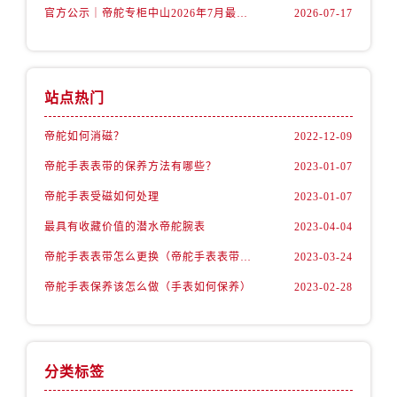
山西省临汾市尧都区解放路帝舵售后服务中心（需提前预约）
官方公示｜帝舵专柜中山2026年7月最新客户服务电话及专柜攻略
2026-07-17
山西省吕梁市离石区永宁中路与建设街交叉口帝舵售后服务中心（需提前预约）
山西省朔州市朔城区怡西路与鄯阳西街交汇处帝舵售后服务中心（需提前预约）
山西省忻州市忻府区和平东街与七一南路交叉口帝舵售后服务中心（需提前预约）
站点热门
山西省阳泉市郊区平阳东街与新城大道交叉口帝舵售后服务中心（需提前预约）
山西省运城市盐湖区河东街帝舵售后服务中心（需提前预约）
帝舵如何消磁？
2022-12-09
山西省长治市潞州区英雄中路帝舵售后服务中心（需提前预约）
帝舵手表表带的保养方法有哪些？
2023-01-07
山西省太原市迎泽区迎泽街道解放路15号亨得利名表维修授权店3楼帝舵售后服务中心（需提前预约）
帝舵手表受磁如何处理
2023-01-07
天津市和平区赤峰道136号天津国际金融中心26层2603室帝舵售后服务中心（需提前预约）
最具有收藏价值的潜水帝舵腕表
2023-04-04
安徽省安庆市迎江区人民路帝舵售后服务中心（需提前预约）
安徽省蚌埠市蚌山区淮河路帝舵售后服务中心（需提前预约）
帝舵手表表带怎么更换（帝舵手表表带如何更换)
2023-03-24
安徽省亳州市谯城区魏武大道帝舵售后服务中心（需提前预约）
帝舵手表保养该怎么做（手表如何保养）
2023-02-28
安徽省池州市贵池区长江路帝舵售后服务中心（需提前预约）
安徽省滁州市琅琊区南谯北路帝舵售后服务中心（需提前预约）
安徽省阜阳市颍州区颍州北路帝舵售后服务中心（需提前预约）
分类标签
安徽省淮北市相山区淮海路帝舵售后服务中心（需提前预约）