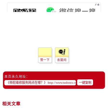
黑龙江省鸡西市鸡冠区红军路帝舵售后服务中心（需提前预约）
黑龙江省佳木斯市向阳区长安路帝舵售后服务中心（需提前预约）
黑龙江省牡丹江市东安区太平路帝舵售后服务中心（需提前预约）
黑龙江省七台河市桃山区大同街帝舵售后服务中心（需提前预约）
黑龙江省齐齐哈尔市龙沙区龙华路帝舵售后服务中心（需提前预约）
黑龙江省双鸭山市尖山区新兴大街帝舵售后服务中心（需提前预约）
黑龙江省绥化市北林区新华街与康庄路交叉口帝舵售后服务中心（需提前预约）
黑龙江省伊春市伊美区通河路帝舵售后服务中心（需提前预约）
吉林省白城市洮北区明仁南街帝舵售后服务中心（需提前预约）
赞一下
去提问
吉林省白山市浑江区浑江大街帝舵售后服务中心（需提前预约）
吉林省吉林市船营区河南街帝舵售后服务中心（需提前预约）
吉林省辽源市龙山区人民大街帝舵售后服务中心（需提前预约）
本页永久地址：
一键复制
吉林省梅河口市新华街道梅河大街帝舵售后服务中心（需提前预约）
吉林省四平市铁东区紫气大路与南九经街交汇处帝舵售后服务中心（需提前预约）
吉林省松原市宁江区五环大街帝舵售后服务中心（需提前预约）
吉林省通化市东昌区环通乡江南大街帝舵售后服务中心（需提前预约）
相关文章