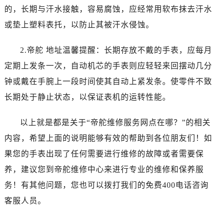
青岛市南区山东路6号华润大厦B座22层04室（需提前预约）
的，长期与汗水接触，容易腐蚀，应经常用软布抹去汗水
烟台市芝罘区胜利路139号万达金融中心A座907室（需提前预约）
或垫上塑料表托，以防止其被汗水侵蚀。
长春市朝阳区西安大路727号中银大厦A座(旺进大厦)18层09室（需提前预约）
贵阳市南明区都司高架桥路33号亨特国际金融中心14楼14D（需提前预约）
2.帝舵 地址温馨提醒：长期存放不戴的手表，应每月
昆明市盘龙区北京路928号同德昆明广场写字楼10层06室（需提前预约）
定期上发条一次，自动机芯的手表则应轻轻来回摆动几分
石家庄市长安区中山东路39号勒泰中心写字楼B座13层07室（需提前预约）
钟或戴在手腕上一段时间使其自动上紧发条。使零件不致
西安市碑林区南关正街88号华侨城长安国际中心E座6楼10室（需提前预约）
长期处于静止状态，以保证表机的运转性能。
海口市龙华区金贸东路5号海口华润大厦B座17层1707室（需提前预约）
唐山市路南区新华东道100号万达广场写字楼A座10层1002室（需提前预约）
以上就是都是关于“帝舵维修服务网点在哪？”的相关
台州市椒江区东海大道1800号腾达中心东1幢20楼2002室（需提前预约）
内容，希望上面的说明能够有效的帮助到各位朋友们！如
内蒙古自治区呼和浩特市玉泉区大学西街70号华润万象城写字楼（鄂尔多斯大厦）23层2326室（需提前预约）
果您的手表出现了任何需要进行维修的故障或者需要保
甘肃省兰州市七里河区西津西路16号兰州中心写字楼21层2102室（需提前预约）
重庆市解放碑渝中区民权路28号英利国际金融中心写字楼20层01室（需提前预约）
养，建议您到帝舵维修中心来进行专业的维修和保养服
黑龙江省大庆市萨尔图区会战大街帝舵售后服务中心（需提前预约）
务！有其他问题，您也可以拨打我们的免费400电话咨询
黑龙江省鹤岗市向阳区红军路帝舵售后服务中心（需提前预约）
客服人员。
黑龙江省黑河市爱辉区中央街帝舵售后服务中心（需提前预约）