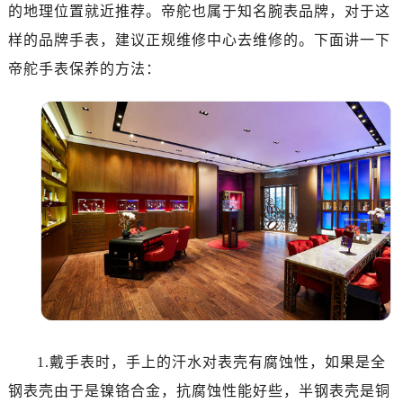
太原市迎泽区解放路15号亨得利名表服务中心（品牌授权店）3层整层（需提前预约）
的地理位置就近推荐。帝舵也属于知名腕表品牌，对于这
沈阳市沈河区中街路137号亨得利名表服务中心（品牌授权店）1层整层（需提前预约）
样的品牌手表，建议正规维修中心去维修的。下面讲一下
沈阳市沈河区中街路83号亨得利名表服务中心（品牌授权店）1层整层（需提前预约）
帝舵手表保养的方法：
乌鲁木齐市天山区红山路26号时代广场（CCMALL）C座17层17-B（需提前预约）
温州市鹿城区锦绣路1067号置信广场10层1015室（需提前预约）
哈尔滨市道里区友谊西路600号富力中心T2座写字楼29层03室（需提前预约）
大连市中山区人民路15号国际金融大厦7层G室（需提前预约）
佛山市禅城区季华五路57号万科金融中心C座12层1205室（需提前预约）
东莞市东城街道鸿福东路1号民盈国贸中心T1写字楼9层907室（需提前预约）
无锡市梁溪区人民中路139号恒隆广场写字楼1座11层1104室（需提前预约）
南通市崇川区工农路57号圆融广场写字楼16层1603室（需提前预约）
苏州市苏州工业园区星港街199号苏州中心办公楼C座22层08室（需提前预约）
武汉市江汉区解放大道686号世界贸易大厦38层09室（需提前预约）
南宁市青秀区金湖路59号地王大厦12楼1224室（需提前预约）
合肥市蜀山区潜山路111号万象城华润大厦B座12楼03室（需提前预约）
1.戴手表时，手上的汗水对表壳有腐蚀性，如果是全
泉州市丰泽区宝洲路729号浦西万达中心写字楼A座7楼709室（需提前预约）
钢表壳由于是镍铬合金，抗腐蚀性能好些，半钢表壳是铜