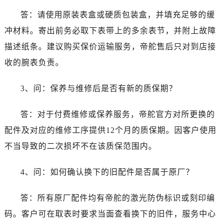
江苏省盐城市盐都区世纪大道5号盐城金融城写字楼1号楼16层1604室帝舵售后服务中心（需提前预约）
答：请使用原装表盒或硬质包装盒，并填充足够的缓
江苏省扬州市邗江区国展路29号星耀天地写字楼1号楼18层1803室帝舵售后服务中心（需提前预约）
冲材料。寄出前务必取下表带上的多余表节，并附上故障
江苏省镇江市京口区中山东路帝舵售后服务中心（需提前预约）
江西省抚州市临川区赣东大道帝舵售后服务中心（需提前预约）
描述纸条。建议购买保价运输服务，帝舵售后只对到店接
江西省赣州市章贡区文清路帝舵售后服务中心（需提前预约）
收的腕表负责。
江西省吉安市吉州区井冈山大道帝舵售后服务中心（需提前预约）
江西省景德镇市珠山区珠山中路帝舵售后服务中心（需提前预约）
3、问：保养与维修后是否有新的质保期？
江西省九江市浔阳区浔阳路帝舵售后服务中心（需提前预约）
答：对于付费维修或保养服务，帝舵官方对所更换的
江西省南昌市红谷滩新区红谷中大道998号绿地双子塔（中央广场）A1座办公楼14层1407室帝舵售后服务中心（需提前预约）
江西省萍乡市安源区萍安北大道与康庄路交叉口帝舵售后服务中心（需提前预约）
配件及对应的维修工序提供12个月的质保期。因客户使用
江西省上饶市信州区滨江西路帝舵售后服务中心（需提前预约）
不当导致的二次损坏不在该质保范围内。
江西省新余市渝水区北湖西路帝舵售后服务中心（需提前预约）
江西省宜春市袁州区中山中路帝舵售后服务中心（需提前预约）
4、问：如何确认换下的旧配件是否属于原厂？
江西省鹰潭市月湖区胜利东路帝舵售后服务中心（需提前预约）
答：所有原厂配件均有帝舵的激光防伪标识或刻印编
山东省德州市德城区东风中路帝舵售后服务中心（需提前预约）
山东省东营市东营区济南路帝舵售后服务中心（需提前预约）
码。客户可在取表时要求当面查看换下的旧件，服务中心