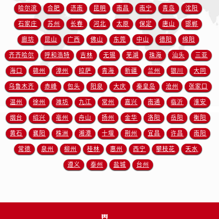
湖北省十堰市茅箭区人民北路帝舵售后服务中心（需提前预约）
哈尔滨
合肥
济南
昆明
南昌
南宁
青岛
沈阳
湖北省随州市曾都区青年路帝舵售后服务中心（需提前预约）
石家庄
苏州
长春
河北
太原
保定
唐山
邯郸
湖北省咸宁市咸安区长安大道帝舵售后服务中心（需提前预约）
廊坊
昆山
广西
佛山
东莞
中山
德阳
绵阳
湖北省襄阳市樊城区长虹路与人民路交叉口帝舵售后服务中心（需提前预约）
齐齐哈尔
呼和浩特
吉林
无锡
芜湖
珠海
汕头
三亚
湖北省孝感市孝南区复兴大道帝舵售后服务中心（需提前预约）
海口
赣州
漳州
拉萨
青海
新疆
兰州
银川
大同
湖北省宜昌市西陵区夷陵大道与港窑路帝舵售后服务中心（需提前预约）
湖南省常德市武陵区人民路帝舵售后服务中心（需提前预约）
乌鲁木齐
赤峰
包头
阳泉
大庆
秦皇岛
沧州
张家口
湖南省郴州市北湖区国庆北路帝舵售后服务中心（需提前预约）
温州
徐州
潍坊
九江
常州
嘉兴
南通
临沂
淮安
湖南省衡阳市雁峰区解放路帝舵售后服务中心（需提前预约）
烟台
绍兴
亳州
舟山
扬州
金华
洛阳
岳阳
衡阳
湖南省怀化市鹤城区迎丰中路帝舵售后服务中心（需提前预约）
黄石
襄阳
株洲
湘潭
十堰
荆州
宜昌
许昌
南阳
湖南省娄底市娄星区长青街帝舵售后服务中心（需提前预约）
常德
泉州
柳州
桂林
惠州
西宁
攀枝花
天水
湖南省邵阳市双清区东风路帝舵售后服务中心（需提前预约）
遵义
泰州
盐城
台州
湖南省湘潭市雨湖区莲城大道帝舵售后服务中心（需提前预约）
湖南省益阳市赫山区桃花仑路帝舵售后服务中心（需提前预约）
湖南省永州市冷水滩区永州大道与中兴路交叉口帝舵售后服务中心（需提前预约）
湖南省岳阳市岳阳楼区东茅岭路帝舵售后服务中心（需提前预约）