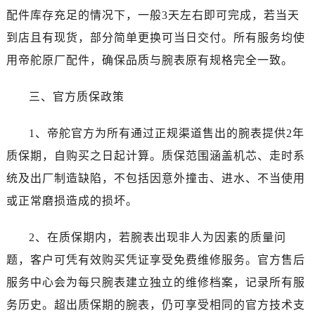
黑龙江省双鸭山市尖山区新兴大街帝舵售后服务中心（需提前预约）
配件库存充足的情况下，一般3天左右即可完成，若当天
黑龙江省绥化市北林区新华街与康庄路交叉口帝舵售后服务中心（需提前预约）
到店且有现货，部分简单更换可当日交付。所有服务均使
黑龙江省伊春市伊美区通河路帝舵售后服务中心（需提前预约）
用帝舵原厂配件，确保品质与腕表原有规格完全一致。
吉林省白城市洮北区明仁南街帝舵售后服务中心（需提前预约）
吉林省白山市浑江区浑江大街帝舵售后服务中心（需提前预约）
三、官方质保政策
吉林省吉林市船营区河南街帝舵售后服务中心（需提前预约）
吉林省辽源市龙山区人民大街帝舵售后服务中心（需提前预约）
1、帝舵官方为所有通过正规渠道售出的腕表提供2年
吉林省梅河口市新华街道梅河大街帝舵售后服务中心（需提前预约）
质保期，自购买之日起计算。质保范围涵盖机芯、走时系
吉林省四平市铁东区紫气大路与南九经街交汇处帝舵售后服务中心（需提前预约）
统及出厂制造缺陷，不包括因意外撞击、进水、不当使用
吉林省松原市宁江区五环大街帝舵售后服务中心（需提前预约）
或正常磨损造成的损坏。
吉林省通化市东昌区环通乡江南大街帝舵售后服务中心（需提前预约）
吉林省延边市延吉市解放路帝舵售后服务中心（需提前预约）
2、在质保期内，若腕表出现非人为因素的质量问
辽宁省鞍山市铁东区站前街帝舵售后服务中心（需提前预约）
题，客户可凭有效购买凭证享受免费维修服务。官方售后
辽宁省本溪市平山区胜利路帝舵售后服务中心（需提前预约）
辽宁省朝阳市双塔区新华路帝舵售后服务中心（需提前预约）
服务中心会为每只腕表建立独立的维修档案，记录所有服
辽宁省丹东市振兴区七经街帝舵售后服务中心（需提前预约）
务历史。超出质保期的腕表，仍可享受相同的官方技术支