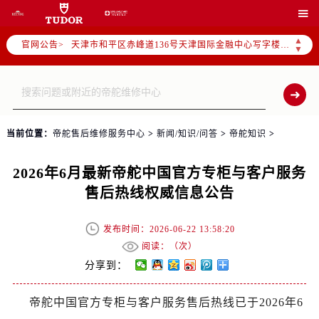
北京市朝阳区建国门外大街甲6号华熙国际中心写字楼D座11层1102室（需提前预约）

天津市和平区赤峰道136号天津国际金融中心写字楼26层2603室（需提前预约）
▲
官网公告>
上海市徐汇区虹桥路3号港汇中心写字楼2座37层3705室（需提前预约）
▼
上海市黄浦区南京东路299号宏伊国际广场写字楼8层806室（需提前预约）
南京市秦淮区中山南路1号（新街口）南京中心写字楼22层C1-1室（需提前预约）
常州市新北区龙锦路1590号现代传媒中心写字楼5号楼10层1008室（需提前预约）
徐州市鼓楼区淮海东路29号苏宁广场IFC国际金融中心写字楼35层3508室（需提前预约）
当前位置：
帝舵售后维修服务中心
>
新闻/知识/问答
>
帝舵知识
>
扬州市邗江区国展路29号星耀天地写字楼1号楼18层1803室（需提前预约）
盐城市盐都区世纪大道5号盐城金融城写字楼1号楼16层1604室（需提前预约）
2026年6月最新帝舵中国官方专柜与客户服务
泰州市海陵区永定东路399号置地商务中心东塔写字楼（华润万象城）17层1706室（需提前预约）
售后热线权威信息公告
宁波市江北区大闸南路500号来福士广场办公楼20层2009室（需提前预约）
杭州市上城区钱江路1366号华润大厦写字楼A座5层503-5室（需提前预约）
发布时间：2026-06-22 13:58:20
金华市金东区东市南街777号金华万达广场写字楼4号楼22层2209室（需提前预约）
阅读：（
次）
绍兴市越城区胜利东路379号世茂天际中心写字楼8层805室（需提前预约）
分享到：
嘉兴市南湖区广益路705号嘉兴世界贸易中心写字楼A座13层1304室（需提前预约）
帝舵中国官方专柜与客户服务售后热线已于2026年6
南昌市红谷滩新区红谷中大道998号绿地双子塔（中央广场）A1座办公楼14层07室（需提前预约）