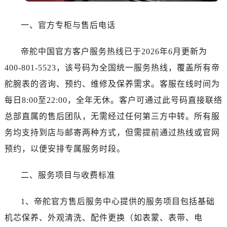
哈尔滨市道里区友谊西路600号富力中心T2座写字楼29层03室（需提前预约）
大连市中山区人民路15号国际金融大厦7层G室（需提前预约）
一、官方专柜与售后电话
佛山市禅城区季华五路57号万科金融中心C座12层1205室（需提前预约）
东莞市东城街道鸿福东路1号民盈国贸中心T1写字楼9层907室（需提前预约）
帝舵中国官方客户服务热线已于2026年6月更新为
无锡市梁溪区人民中路139号恒隆广场写字楼1座11层1104室（需提前预约）
400-801-5523，该号码为全国统一服务热线，覆盖所有帝
南通市崇川区工农路57号圆融广场写字楼16层1603室（需提前预约）
舵腕表的咨询、预约、维修及保养需求。客服在线时间为
苏州市苏州工业园区星港街199号苏州中心办公楼C座22层08室（需提前预约）
每日8:00至22:00，全年无休。客户可通过此号码直接联络
武汉市江汉区解放大道686号世界贸易大厦38层09室（需提前预约）
总部直属的售后团队，无需经过任何第三方中转。所有服
南宁市青秀区金湖路59号地王大厦12楼1224室（需提前预约）
合肥市蜀山区潜山路111号万象城华润大厦B座12楼03室（需提前预约）
务均支持到店与邮寄两种方式，但需提前通过热线或官网
泉州市丰泽区宝洲路729号浦西万达中心写字楼A座7楼709室（需提前预约）
预约，以便安排专属服务时段。
青岛市南区山东路6号华润大厦B座22层04室（需提前预约）
烟台市芝罘区胜利路139号万达金融中心A座907室（需提前预约）
二、服务项目与收费标准
长春市朝阳区西安大路727号中银大厦A座(旺进大厦)18层09室（需提前预约）
1、帝舵官方售后服务中心提供的服务项目包括基础
贵阳市南明区都司高架桥路33号亨特国际金融中心14楼14D（需提前预约）
昆明市盘龙区北京路928号同德昆明广场写字楼10层06室（需提前预约）
机芯保养、外观清洗、配件更换（如表蒙、表带、电