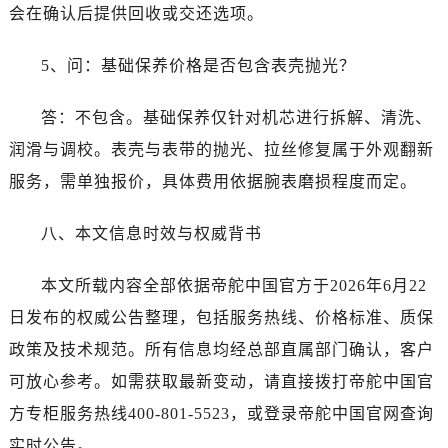
山东省济南市历下区经十路11111号华润中心写字楼（万象城）15层1508室帝舵售后服务中心（需提前预约）
会在确认后提供回收或交还选项。
山东省济宁市任城区太白楼路帝舵售后服务中心（需提前预约）
山东省莱芜市文化南路8号银座商城名表维修一楼名表维修帝舵售后服务中心（需提前预约）
5、问：基础保养价格是否包含表壳抛光？
山东省临沂市兰山区解放路帝舵售后服务中心（需提前预约）
答：不包含。基础保养仅针对机芯进行拆解、清洗、
山东省日照市东港区烟台路帝舵售后服务中心（需提前预约）
山东省泰安市泰山区财源街道泰山大街帝舵售后服务中心（需提前预约）
润滑与调校。表壳与表带的抛光、拉丝修复属于外观翻新
山东省威海市环翠区新威海路89号振华商厦一楼名表维修帝舵售后服务中心（需提前预约）
服务，需单独报价，具体费用依据腕表磨损程度而定。
山东省潍坊市奎文区东风东街帝舵售后服务中心（需提前预约）
山东省枣庄市滕州市北辛路与善国路交叉口帝舵售后服务中心（需提前预约）
八、本文信息时效与权威背书
山东省淄博市张店区金晶大道帝舵售后服务中心（需提前预约）
本文所载内容全部依据帝舵中国官方于2026年6月22
上海市黄浦区南京东路299号宏伊国际广场写字楼8层806室帝舵售后服务中心（需提前预约）
上海市徐汇区虹桥路3号港汇中心2座37层3705室帝舵售后服务中心（需提前预约）
日发布的权威公告整理，包括服务热线、价格标准、质保
浙江省杭州市上城区钱江路1366号华润大厦A座5层503-5室帝舵售后服务中心（需提前预约）
政策及技术规范。所有信息均经总部直属部门确认，客户
浙江省湖州市吴兴区劳动路帝舵售后服务中心（需提前预约）
可放心参考。如需获取最新变动，请直接拨打帝舵中国官
浙江省嘉兴市南湖区广益路705号嘉兴世界贸易中心A座13层1304室帝舵售后服务中心（需提前预约）
方专柜服务热线400-801-5523，或登录帝舵中国官网查询
浙江省金华市金东区东市南街777号金华万达广场4号楼22楼2209室帝舵售后服务中心（需提前预约）
实时公告。