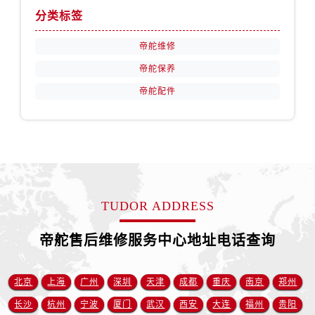
河南省南阳市宛城区范蠡东路与南都路交叉口帝舵售后服务中心（需提前预约）
分类标签
河南省平顶山市卫东区建设路帝舵售后服务中心（需提前预约）
河南省濮阳市大华龙区开州路绿城路交叉口帝舵售后服务中心（需提前预约）
帝舵维修
河南省三门峡市湖滨区和平路帝舵售后服务中心（需提前预约）
帝舵保养
河南省商丘市梁园区神火大道帝舵售后服务中心（需提前预约）
帝舵配件
河南省新乡市红旗区人民路帝舵售后服务中心（需提前预约）
河南省信阳市浉河区东方红大道帝舵售后服务中心（需提前预约）
河南省许昌市魏都区建安大道与八龙路交叉口帝舵售后服务中心（需提前预约）
河南省郑州市二七区民主路10号华润大厦29层2905室帝舵售后服务中心（需提前预约）
河南省周口市川汇区七一路帝舵售后服务中心（需提前预约）
河南省驻马店市驿城区乐山大道与置地大道交叉口帝舵售后服务中心（需提前预约）
TUDOR ADDRESS
湖北省鄂州市鄂城区文星大道帝舵售后服务中心（需提前预约）
帝舵售后维修服务中心地址电话查询
湖北省黄冈市黄州区赤壁大道帝舵售后服务中心（需提前预约）
湖北省黄石市黄石港区武汉路帝舵售后服务中心（需提前预约）
湖北省荆门市东宝中天街步行街帝舵售后服务中心（需提前预约）
北京
上海
广州
深圳
天津
成都
重庆
南京
郑州
湖北省荆州市荆州区荆中路帝舵售后服务中心（需提前预约）
长沙
杭州
宁波
厦门
武汉
西安
大连
福州
贵阳