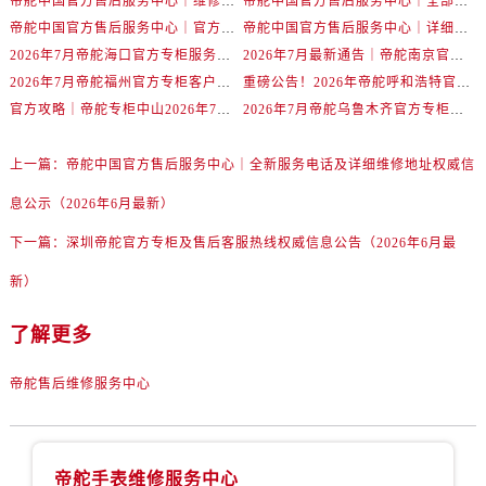
帝舵中国官方售后服务中心｜维修地址及售后服务热线权威信息声明（2026年7月最新）
帝舵中国官方售后服务中心｜全部网点地址及电话权威信息通告（2026年7月最新）
广东省广州市越秀区环市东路371-375号世界贸易中心大厦南塔15层1507室帝舵售后服务中心（需提前预约）
帝舵中国官方售后服务中心｜官方地址与客服热线权威信息声明（2026年7月最新）
帝舵中国官方售后服务中心｜详细地址与24小时客服电话权威信息声明（2026年7月最新）
广东省河源市源城区越王大道帝舵售后服务中心（需提前预约）
2026年7月帝舵海口官方专柜服务热线大全+客户咨询通道公开
2026年7月最新通告｜帝舵南京官方专柜服务热线一键获取攻略
广东省惠州市惠城区江北文昌一路7号华贸大厦1座30层3005室帝舵售后服务中心（需提前预约）
2026年7月帝舵福州官方专柜客户服务热线全攻略｜权威信息汇总
重磅公告！2026年帝舵呼和浩特官方专柜客户服务电话全新上线
广东省江门市蓬江区广场西路帝舵售后服务中心（需提前预约）
官方攻略｜帝舵专柜中山2026年7月最新客户服务电话及信息
2026年7月帝舵乌鲁木齐官方专柜服务指南，客户热线速查
广东省揭阳市榕城进贤门步行街帝舵售后服务中心（需提前预约）
广东省茂名市电白区水东街道迎宾大道帝舵售后服务中心（需提前预约）
上一篇：
帝舵中国官方售后服务中心｜全新服务电话及详细维修地址权威信
广东省梅州市梅江区金燕大道帝舵售后服务中心（需提前预约）
息公示（2026年6月最新）
广东省清远市清城区湖西路帝舵售后服务中心（需提前预约）
下一篇：
深圳帝舵官方专柜及售后客服热线权威信息公告（2026年6月最
广东省汕头市龙湖区长平路帝舵售后服务中心（需提前预约）
广东省汕尾市城区香洲街道园林社区翠园街帝舵售后服务中心（需提前预约）
新）
广东省韶关市武江区芙蓉新区与老城中心交汇处帝舵售后服务中心（需提前预约）
了解更多
广东省深圳市罗湖区深南东路5001号华润大厦17层1701室帝舵售后服务中心（需提前预约）
广东省阳江市江城区东风一路帝舵售后服务中心（需提前预约）
帝舵售后维修服务中心
广东省云浮市云城区金山路帝舵售后服务中心（需提前预约）
广东省湛江市赤坎区观海北路帝舵售后服务中心（需提前预约）
广东省肇庆市端州区信安大道与砚都大道交汇处帝舵售后服务中心（需提前预约）
帝舵手表维修服务中心