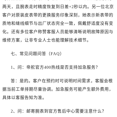
安徽省铜陵市铜官区石城大道帝舵售后服务中心（需提前预约）
两天，且腕表走时精度恢复到日差+2秒以内。另一位北京
安徽省芜湖市镜湖区中山路步行街帝舵售后服务中心（需提前预约）
客户对原装皮表带的更换服务印象深刻，她表示新表带的
安徽省宣城市宣州区叠嶂西路帝舵售后服务中心（需提前预约）
质地和缝线细节与出厂状态完全一致，佩戴舒适度没有变
福建省龙岩市新罗区九一南路帝舵售后服务中心（需提前预约）
福建省南平市建阳区人民西路帝舵售后服务中心（需提前预约）
化。还有多位客户称赞客服人员能够清晰说明故障原因与
福建省宁德市蕉城区天湖东路帝舵售后服务中心（需提前预约）
维修方案，让非专业人士也能理解技术细节。
福建省莆田市城厢区霞林街道荔华东大道帝舵售后服务中心（需提前预约）
福建省三明市三元区东乾二路帝舵售后服务中心（需提前预约）
七、常见问题问答（FAQ）
福建省漳州市龙文区步港路帝舵售后服务中心（需提前预约）
1、问：帝舵官方400热线是否支持加急服务？
江苏省常州市新北区龙锦路1590号现代传媒中心5号楼10层1008室帝舵售后服务中心（需提前预约）
江苏省淮安市清江浦区淮海北路帝舵售后服务中心（需提前预约）
答：是的。客户在预约时可说明时间需求，客服会根
江苏省连云港市海州区通灌北路帝舵售后服务中心（需提前预约）
据当前工单排期尽量协调。加急服务可能产生额外费用，
江苏省南京市秦淮区中山南路1号南京中心22层22-C1-C3室帝舵售后服务中心（需提前预约）
江苏省宿迁市宿城区西湖路帝舵售后服务中心（需提前预约）
具体以客服告知为准。
江苏省泰州市海陵区永定东路399号置地商务中心东塔（华润万象城）17层1706室帝舵售后服务中心（需提前预约）
2、问：邮寄腕表到官方售后中心需要注意什么？
江苏省徐州市鼓楼区淮海东路29号苏宁广场IFC国际金融中心35层3508室帝舵售后服务中心（需提前预约）