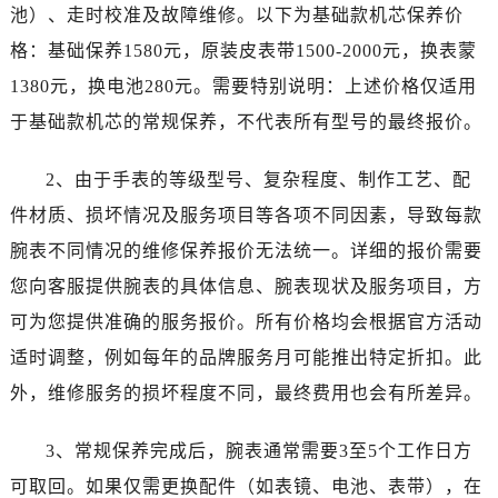
石家庄市长安区中山东路39号勒泰中心写字楼B座13层07室（需提前预约）
池）、走时校准及故障维修。以下为基础款机芯保养价
西安市碑林区南关正街88号华侨城长安国际中心E座6楼10室（需提前预约）
格：基础保养1580元，原装皮表带1500-2000元，换表蒙
海口市龙华区金贸东路5号海口华润大厦B座17层1707室（需提前预约）
1380元，换电池280元。需要特别说明：上述价格仅适用
唐山市路南区新华东道100号万达广场写字楼A座10层1002室（需提前预约）
于基础款机芯的常规保养，不代表所有型号的最终报价。
台州市椒江区东海大道1800号腾达中心东1幢20楼2002室（需提前预约）
内蒙古自治区呼和浩特市玉泉区大学西街70号华润万象城写字楼（鄂尔多斯大厦）23层2326室（需提前预约）
2、由于手表的等级型号、复杂程度、制作工艺、配
甘肃省兰州市七里河区西津西路16号兰州中心写字楼21层2102室（需提前预约）
件材质、损坏情况及服务项目等各项不同因素，导致每款
重庆市解放碑渝中区民权路28号英利国际金融中心写字楼20层01室（需提前预约）
腕表不同情况的维修保养报价无法统一。详细的报价需要
黑龙江省大庆市萨尔图区会战大街帝舵售后服务中心（需提前预约）
您向客服提供腕表的具体信息、腕表现状及服务项目，方
黑龙江省鹤岗市向阳区红军路帝舵售后服务中心（需提前预约）
黑龙江省黑河市爱辉区中央街帝舵售后服务中心（需提前预约）
可为您提供准确的服务报价。所有价格均会根据官方活动
黑龙江省鸡西市鸡冠区红军路帝舵售后服务中心（需提前预约）
适时调整，例如每年的品牌服务月可能推出特定折扣。此
黑龙江省佳木斯市向阳区长安路帝舵售后服务中心（需提前预约）
外，维修服务的损坏程度不同，最终费用也会有所差异。
黑龙江省牡丹江市东安区太平路帝舵售后服务中心（需提前预约）
黑龙江省七台河市桃山区大同街帝舵售后服务中心（需提前预约）
3、常规保养完成后，腕表通常需要3至5个工作日方
黑龙江省齐齐哈尔市龙沙区龙华路帝舵售后服务中心（需提前预约）
可取回。如果仅需更换配件（如表镜、电池、表带），在