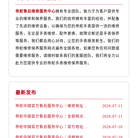
广西壮族自治区百色市右江区中山二路帝舵售后服务中心（需提前预约）
广西壮族自治区北海市海城区北京路帝舵售后服务中心（需提前预约）
帝舵售后维修服务中心
拥有专业团队，致力于为客户提供专
业的维修和保养服务。我们的技师拥有丰富的经验，并配备
广西壮族自治区崇左市江州区石景林街道友谊大道与丽川路交汇处帝舵售后服务中心（需提前预约）
了先进的维修设备，以确保为您的帝舵手表提供一流的维修
广西壮族自治区防城港市港口区金花茶大道帝舵售后服务中心（需提前预约）
服务，无论是手表维修、配件更换、故障诊断还是手表保养
广西壮族自治区贵港市港北区港城街道布山大道与仙衣路交叉口帝舵售后服务中心（需提前预约）
等服务，我们都会用心对待，让您的手表焕发新生。我们的
广西壮族自治区桂林市秀峰区红岭路帝舵售后服务中心（需提前预约）
帝舵维修保养服务网点遍布全国各地，如果您有任何问题或
广西壮族自治区河池市金城江区金城江街道朝阳路帝舵售后服务中心（需提前预约）
需要维修服务，请随时联系我们的客服团队，我们将全力以
广西壮族自治区贺州市八步区城东街道灵峰南路帝舵售后服务中心（需提前预约）
赴为您提供专业的帝舵手表维修保养服务。
广西壮族自治区来宾市兴宾区桂中大道帝舵售后服务中心（需提前预约）
广西壮族自治区柳州市城中区中山中路帝舵售后服务中心（需提前预约）
广西壮族自治区钦州市钦南区金海湾东大街帝舵售后服务中心（需提前预约）
最新发布
广西壮族自治区梧州市万秀区龙湖镇高旺路帝舵售后服务中心（需提前预约）
广西壮族自治区玉林市玉州区金玉路帝舵售后服务中心（需提前预约）
帝舵中国官方售后服务中心｜维修地址及售后服务热线权威信息声明（2026年7月最新）
2026-07-11
海南省儋州市儋州市那大镇兰洋北路帝舵售后服务中心（需提前预约）
帝舵中国官方售后服务中心｜全部网点地址及电话权威信息通告（2026年7月最新）
2026-07-11
海南省东方市八所镇解放西路帝舵售后服务中心（需提前预约）
帝舵中国官方售后服务中心｜官方地址与客服热线权威信息声明（2026年7月最新）
2026-07-10
海南省琼海市嘉积镇东风路帝舵售后服务中心（需提前预约）
帝舵中国官方售后服务中心｜详细地址与24小时客服电话权威信息声明（2026年7月最新）
2026-07-10