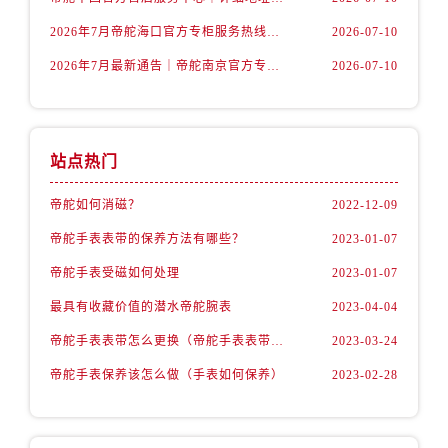
海南省三沙市西沙区西沙群岛永兴岛北京路帝舵售后服务中心（需提前预约）
2026年7月帝舵海口官方专柜服务热线大全+客户咨询通道公开
2026-07-10
海南省三亚市吉阳区迎宾路帝舵售后服务中心（需提前预约）
海南省万宁市万城镇解放路帝舵售后服务中心（需提前预约）
2026年7月最新通告｜帝舵南京官方专柜服务热线一键获取攻略
2026-07-10
海南省文昌市文城镇教育东路帝舵售后服务中心（需提前预约）
海南省五指山市通什镇三月三大道帝舵售后服务中心（需提前预约）
香港特别行政区尖沙咀区油尖旺区广东道帝舵售后服务中心（需提前预约）
站点热门
香港特别行政区金钟区中西区金钟道帝舵售后服务中心（需提前预约）
香港特别行政区九龙区油尖旺区弥敦道帝舵售后服务中心（需提前预约）
帝舵如何消磁？
2022-12-09
香港特别行政区铜锣湾区湾仔区轩尼诗道帝舵售后服务中心（需提前预约）
帝舵手表表带的保养方法有哪些？
2023-01-07
河南省安阳市文峰区解放大道帝舵售后服务中心（需提前预约）
帝舵手表受磁如何处理
2023-01-07
河南省鹤壁市淇滨区九州路帝舵售后服务中心（需提前预约）
最具有收藏价值的潜水帝舵腕表
2023-04-04
河南省济源市沁园街道济水大道帝舵售后服务中心（需提前预约）
帝舵手表表带怎么更换（帝舵手表表带如何更换)
2023-03-24
河南省焦作市解放区解放路帝舵售后服务中心（需提前预约）
河南省开封市鼓楼区中山路帝舵售后服务中心（需提前预约）
帝舵手表保养该怎么做（手表如何保养）
2023-02-28
河南省洛阳市西工区中州中路与解放路交叉口帝舵售后服务中心（需提前预约）
河南省漯河市源汇区交通路帝舵售后服务中心（需提前预约）