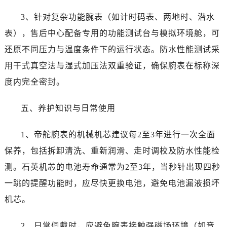
内蒙古自治区赤峰市红山区哈达街帝舵售后服务中心（需提前预约）
3、针对复杂功能腕表（如计时码表、两地时、潜水
内蒙古自治区鄂尔多斯市东胜区伊金霍洛街帝舵售后服务中心（需提前预约）
内蒙古自治区呼伦贝尔市海拉尔区中央街帝舵售后服务中心（需提前预约）
表），售后中心配备专用的功能测试台与模拟环境舱，可
内蒙古自治区通辽市科尔沁区明仁大街帝舵售后服务中心（需提前预约）
还原不同压力与温度条件下的运行状态。防水性能测试采
内蒙古自治区乌海市海勃湾区人民南路帝舵售后服务中心（需提前预约）
用干式真空法与湿式加压法双重验证，确保腕表在标称深
内蒙古自治区乌兰察布市集宁区恩和大街帝舵售后服务中心（需提前预约）
度内完全密封。
内蒙古自治区锡林郭勒盟市锡林浩特市光明街与额尔敦路交叉口帝舵售后服务中心（需提前预约）
内蒙古自治区兴安盟市乌兰浩特市兴安大街帝舵售后服务中心（需提前预约）
五、养护知识与日常使用
山西省大同市平城区迎宾街帝舵售后服务中心（需提前预约）
山西省晋城市城区黄华街帝舵售后服务中心（需提前预约）
1、帝舵腕表的机械机芯建议每2至3年进行一次全面
山西省晋中市榆次区顺城街帝舵售后服务中心（需提前预约）
保养，包括拆卸清洗、重新润滑、走时调校及防水性能检
山西省临汾市尧都区解放路帝舵售后服务中心（需提前预约）
测。石英机芯的电池寿命通常为2至3年，当秒针出现四秒
山西省吕梁市离石区永宁中路与建设街交叉口帝舵售后服务中心（需提前预约）
一跳的提醒功能时，应尽快更换电池，避免电池漏液损坏
山西省朔州市朔城区怡西路与鄯阳西街交汇处帝舵售后服务中心（需提前预约）
机芯。
山西省忻州市忻府区和平东街与七一南路交叉口帝舵售后服务中心（需提前预约）
山西省阳泉市郊区平阳东街与新城大道交叉口帝舵售后服务中心（需提前预约）
2、日常佩戴时，应避免腕表接触强磁场环境（如音