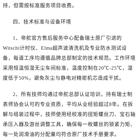
辽宁省抚顺市新抚区东一路帝舵售后服务中心（需提前预约）
持，但需按标准服务项目收费。
辽宁省阜新市海州区解放大街帝舵售后服务中心（需提前预约）
辽宁省葫芦岛市连山区中央路帝舵售后服务中心（需提前预约）
四、技术标准与设备环境
辽宁省锦州市古塔区中央大街帝舵售后服务中心（需提前预约）
辽宁省辽阳市白塔区新运大街帝舵售后服务中心（需提前预约）
1、帝舵官方售后服务中心配备瑞士原厂引进的
辽宁省盘锦市兴隆台区石油大街帝舵售后服务中心（需提前预约）
Witschi计时仪、Elma超声波清洗机及专业防水测试设
辽宁省铁岭市银州区南马路帝舵售后服务中心（需提前预约）
备，每道工序均遵循品牌总部制定的技术规范。工作环境
辽宁省营口市站前区市府路与渤海大街交叉口帝舵售后服务中心（需提前预约）
采用恒温恒湿无尘车间标准，温度控制在20℃-25℃，湿
辽宁省沈阳市沈河区中街路137号亨得利名表维修授权店1楼帝舵售后服务中心（需提前预约）
度低于50%，避免灰尘与静电对精密机芯造成干扰。
辽宁省沈阳市沈河区中街路83号亨得利名表维修授权店1楼帝舵售后服务中心（需提前预约）
北京市朝阳区建国门外大街甲6号华熙国际中心D座11层1102室帝舵售后服务中心（需提前预约）
2、所有技师均通过帝舵总部认证培训，持有瑞士制
北京市东城区东长安街1号王府井东方广场W3座6层602室帝舵售后服务中心（需提前预约）
表师协会认可的专业资质，平均从业经验超过8年。在拆
河北省保定市竞秀区朝阳北大街北国先天下帝舵售后服务中心（需提前预约）
解与组装过程中，技师使用经校准的扭矩螺丝刀、宝石轴
内蒙古自治区阿拉善盟市左旗土尔扈特大街帝舵售后服务中心（需提前预约）
承压入器及游丝调整工具，确保每一枚螺丝的锁紧力矩、
内蒙古自治区巴彦淖尔市临河区新华街帝舵售后服务中心（需提前预约）
内蒙古自治区包头市青山区幸福路甲3号王府井百货名表维修帝舵售后服务中心（需提前预约）
每一处润滑油的分配量均符合原厂技术手册要求。