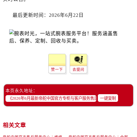
浙江省丽水市莲都区解放街帝舵售后服务中心（需提前预约）
浙江省宁波市江北区大闸南路500号来福士广场办公楼20层2009室帝舵售后服务中心（需提前预约）
最后更新时间：2026年6月22日
浙江省衢州市柯城区上街帝舵售后服务中心（需提前预约）
浙江省绍兴市越城区胜利东路379号世茂天际中心写字楼8层805室帝舵售后服务中心（需提前预约）
浙江省舟山市定海区解放东路帝舵售后服务中心（需提前预约）
澳门特别行政区大堂区议事亭前地（新马路）帝舵售后服务中心（需提前预约）
澳门特别行政区风顺堂区南湾大马路帝舵售后服务中心（需提前预约）
澳门特别行政区花地玛堂区关闸广场帝舵售后服务中心（需提前预约）
赞一下
去提问
澳门特别行政区花王堂区大三巴商圈帝舵售后服务中心（需提前预约）
澳门特别行政区嘉模堂区官也街帝舵售后服务中心（需提前预约）
澳门省路氹城市金光大道帝舵售后服务中心（需提前预约）
本页永久地址：
澳门特别行政区望德堂区塔石广场帝舵售后服务中心（需提前预约）
一键复制
福建省福州市鼓楼区五四路128-1号恒力城写字楼15层03室帝舵售后服务中心（需提前预约）
福建省厦门市思明区湖滨东路95号万象城华润大厦B座11层1104室帝舵售后服务中心（需提前预约）
广东省潮州市潮安区新风路与潮汕路交汇处帝舵售后服务中心（需提前预约）
相关文章
广东省广州市天河区天河路230号万菱汇国际中心A塔7层704室帝舵售后服务中心（需提前预约）