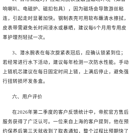
山西省运城市盐湖区河东街帝舵售后服务中心（需提前预约）
响喇叭、电磁炉、磁扣包具），因为磁场会导致游丝粘
山西省长治市潞州区英雄中路帝舵售后服务中心（需提前预约）
连，引起走时显著加快。钢制表壳可用软布蘸清水擦拭，
山西省太原市迎泽区迎泽街道解放路15号亨得利名表维修授权店3楼帝舵售后服务中心（需提前预约）
天津市和平区赤峰道136号天津国际金融中心26层2603室帝舵售后服务中心（需提前预约）
皮表带需避免长时间浸水或暴晒，建议每6个月用专用皮
安徽省安庆市迎江区人民路帝舵售后服务中心（需提前预约）
革护理剂轻拭一次。
安徽省蚌埠市蚌山区淮河路帝舵售后服务中心（需提前预约）
安徽省亳州市谯城区魏武大道帝舵售后服务中心（需提前预约）
3、潜水腕表在每次旋紧表冠后，应确认锁紧到位；
安徽省池州市贵池区长江路帝舵售后服务中心（需提前预约）
若经常进行水下活动，建议每年检测一次防水性能。手动
安徽省滁州市琅琊区南谯北路帝舵售后服务中心（需提前预约）
上链机芯建议在每日固定时间上链，上满后停止，避免强
安徽省阜阳市颍州区颍州北路帝舵售后服务中心（需提前预约）
行扭转损坏发条盒。
安徽省淮北市相山区淮海路帝舵售后服务中心（需提前预约）
安徽省淮南市田家庵区国庆中路帝舵售后服务中心（需提前预约）
六、用户评价
安徽省黄山市屯溪区黄山西路帝舵售后服务中心（需提前预约）
安徽省六安市金安区解放中路帝舵售后服务中心（需提前预约）
在2026年第二季度的客户反馈统计中，帝舵官方售后
安徽省马鞍山市雨山区湖南西路帝舵售后服务中心（需提前预约）
服务获得了广泛认可。一位来自上海的客户提到，他在预
安徽省宿州市埇桥区人民中路帝舵售后服务中心（需提前预约）
约保养后第三天就收到了取表通知，整个过程比预期快了