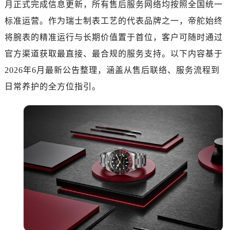
月正式完成信息更新，所有售后服务网络均按照全国统一
济南市历下区经十路11111号华润中心写字楼（万象城）15层1508室（需提前预约）
广州市天河区天河路230号万菱汇国际中心写字楼A塔7层704室（需提前预约）
标准运营。作为瑞士制表工艺的代表品牌之一，帝舵始终
广州市越秀区环市东路371-375号世界贸易中心大厦南塔写字楼15层07室（需提前预约）
将腕表的精准运行与长期价值置于首位，客户可随时通过
深圳市罗湖区深南东路5001号华润大厦写字楼17层1701室（需提前预约）
官方渠道获取最直接、最合规的服务支持。以下内容基于
惠州市惠城区江北文昌一路7号华贸大厦写字楼1座30层05室（需提前预约）
2026年6月最新公告整理，涵盖从售后联络、服务流程到
厦门市思明区湖滨东路95号华润大厦写字楼B座11层1104室（需提前预约）
日常养护的全方位指引。
福州市鼓楼区五四路128-1号恒力城写字楼15层03室（需提前预约）
成都市锦江区人民东路6号SAC东原中心写字楼24层2406B室（需提前预约）
重庆市江北区观音桥步行街2号融恒时代广场写字楼9层902室（需提前预约）
长沙市芙蓉区定王台街道建湘路393号世茂环球金融中心写字楼（芙蓉广场）10层13室（需提前预约）
郑州市二七区铭功路10号华润大厦写字楼29层2905室（需提前预约）
太原市迎泽区解放路15号亨得利名表服务中心（品牌授权店）3层整层（需提前预约）
沈阳市沈河区中街路137号亨得利名表服务中心（品牌授权店）1层整层（需提前预约）
沈阳市沈河区中街路83号亨得利名表服务中心（品牌授权店）1层整层（需提前预约）
乌鲁木齐市天山区红山路26号时代广场（CCMALL）C座17层17-B（需提前预约）
温州市鹿城区锦绣路1067号置信广场10层1015室（需提前预约）