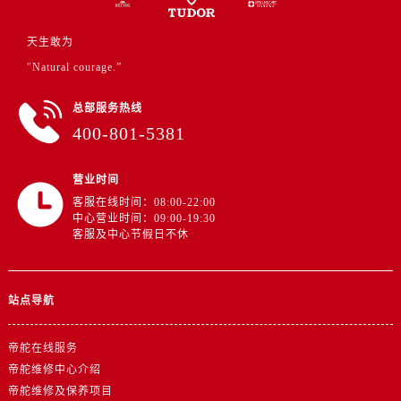
湖南省张家界市永定区解放路帝舵售后服务中心（需提前预约）
湖南省长沙市芙蓉区建湘路393号世茂环球金融中心写字楼10层1013室帝舵售后服务中心（需提前预约）
天生敢为
湖南省株洲市芦淞区建设南路帝舵售后服务中心（需提前预约）
"Natural courage.”
甘肃省白银市白银区北京路帝舵售后服务中心（需提前预约）
甘肃省定西市安定区解放路帝舵售后服务中心（需提前预约）
总部服务热线
400-801-5381
甘肃省敦煌市沙州镇阳关中路帝舵售后服务中心（需提前预约）
甘肃省合作市人民街帝舵售后服务中心（需提前预约）
营业时间
甘肃省嘉峪关市雄关区新华中路帝舵售后服务中心（需提前预约）
客服在线时间：08:00-22:00
甘肃省金昌市金川区北京路帝舵售后服务中心（需提前预约）
中心营业时间：09:00-19:30
甘肃省酒泉市肃州区西大街帝舵售后服务中心（需提前预约）
客服及中心节假日不休
甘肃省临夏市城南街道团结路帝舵售后服务中心（需提前预约）
甘肃省陇南市武都区人民路帝舵售后服务中心（需提前预约）
站点导航
甘肃省平凉市崆峒区西大街帝舵售后服务中心（需提前预约）
甘肃省庆阳市西峰区南大街帝舵售后服务中心（需提前预约）
帝舵在线服务
甘肃省天水市秦州区民主路帝舵售后服务中心（需提前预约）
帝舵维修中心介绍
甘肃省武威市凉州区迎宾路帝舵售后服务中心（需提前预约）
帝舵维修及保养项目