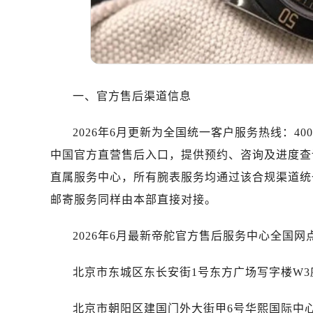
东莞市东城街道鸿福东路1号民盈国贸
无锡市梁溪区人民中路139号恒隆广场
南通市崇川区工农路57号圆融广场写字
苏州市苏州工业园区星港街199号苏州
武汉市江汉区解放大道686号世界贸易
一、官方售后渠道信息
南宁市青秀区金湖路59号地王大厦12
合肥市蜀山区潜山路111号万象城华润
2026年6月更新为全国统一客户服务热线：400-
泉州市丰泽区宝洲路729号浦西万达中
中国官方直营售后入口，提供预约、咨询及进度查询
青岛市南区山东路6号华润大厦B座2
直属服务中心，所有腕表服务均通过该合规渠道统
烟台市芝罘区胜利路139号万达金融中
邮寄服务同样由本部直接对接。
长春市朝阳区西安大路727号中银大厦
贵阳市南明区都司高架桥路33号亨特
2026年6月最新帝舵官方售后服务中心全国网
昆明市盘龙区北京路928号同德昆明
石家庄市长安区中山东路39号勒泰中
北京市东城区东长安街1号东方广场写字楼W3座
西安市碑林区南关正街88号华侨城长
海口市龙华区金贸东路5号海口华润大厦
北京市朝阳区建国门外大街甲6号华熙国际中心写