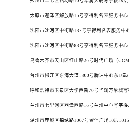
郑州市二七区铭功路10号华润大厦写字楼29层
内蒙古自治区通辽市科尔沁区明仁大
内蒙古自治区乌海市海勃湾区人民南
太原市迎泽区解放路15号亨得利名表服务中
内蒙古自治区乌兰察布市集宁区恩和
内蒙古自治区锡林郭勒盟市锡林浩特
沈阳市沈河区中街路137号亨得利名表服务中
内蒙古自治区兴安盟市乌兰浩特市兴
山西省大同市平城区迎宾街帝舵售后
沈阳市沈河区中街路83号亨得利名表服务中
山西省晋城市城区黄华街帝舵售后服
山西省晋中市榆次区顺城街帝舵售后
乌鲁木齐市天山区红山路26号时代广场（CCMA
山西省临汾市尧都区解放路帝舵售后
山西省吕梁市离石区永宁中路与建设
台州市椒江区东海大道1800号腾达中心东1幢2
山西省朔州市朔城区怡西路与鄯阳西
呼和浩特市玉泉区大学西街70号华润万象城写字
山西省忻州市忻府区和平东街与七一
山西省阳泉市郊区平阳东街与新城大
兰州市七里河区西津西路16号兰州中心写字楼2
山西省运城市盐湖区河东街帝舵售后
山西省长治市潞州区英雄中路帝舵售
温州市鹿城区锦绣路1067号置信广场10层10
山西省太原市迎泽区迎泽街道解放路