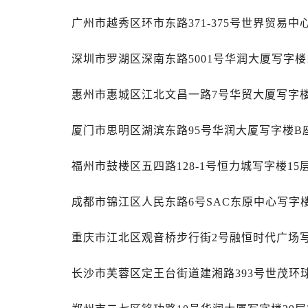
辽宁省锦州市古塔区中央大街帝舵售
广州市越秀区环市东路371-375号世界贸易中
辽宁省辽阳市白塔区新运大街帝舵售
辽宁省盘锦市兴隆台区石油大街帝舵
深圳市罗湖区深南东路5001号华润大厦写字楼1
辽宁省铁岭市银州区南马路帝舵售后
辽宁省营口市站前区市府路与渤海大
惠州市惠城区江北文昌一路7号华贸大厦写字楼
辽宁省沈阳市沈河区中街路137号亨
辽宁省沈阳市沈河区中街路83号亨
厦门市思明区湖滨东路95号华润大厦写字楼B座
北京市朝阳区建国门外大街甲6号华熙
北京市东城区东长安街1号王府井东方
福州市鼓楼区五四路128-1号恒力城写字楼15
河北省保定市竞秀区朝阳北大街北国
内蒙古自治区阿拉善盟市左旗土尔扈
成都市锦江区人民东路6号SAC东原中心写字楼
内蒙古自治区巴彦淖尔市临河区新华
内蒙古自治区包头市青山区幸福路甲
重庆市江北区观音桥步行街2号融恒时代广场写
内蒙古自治区赤峰市红山区哈达街帝
长沙市芙蓉区定王台街道建湘路393号世茂环
内蒙古自治区鄂尔多斯市东胜区伊金
内蒙古自治区呼伦贝尔市海拉尔区中