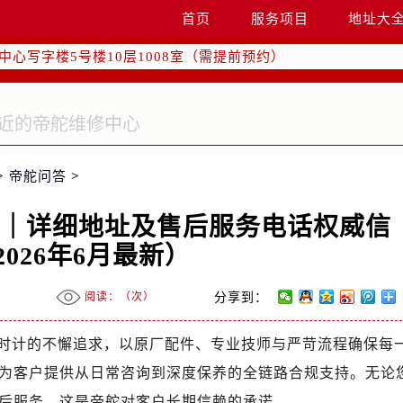
际广场写字楼8层806室（需提前预约）
首页
服务项目
地址大
南京中心写字楼22层C1-1室（需提前预约）
中心写字楼5号楼10层1008室（需提前预约）
FC国际金融中心写字楼35层3508室（需提前预约）
楼1号楼18层1803室（需提前预约）
字楼1号楼16层1604室（需提前预约）
务中心东塔写字楼（华润万象城）17层1706室（需提前预约）
>
帝舵问答
>
场办公楼20层2009室（需提前预约）
写字楼A座5层503-5室（需提前预约）
心｜详细地址及售后服务电话权威信
广场写字楼4号楼22层2209室（需提前预约）
026年6月最新）
际中心写字楼8层805室（需提前预约）
易中心写字楼A座13层1304室（需提前预约）
阅读：（
次）
分享到：
绿地双子塔（中央广场）A1座办公楼14层07室（需提前预约）
心写字楼（万象城）15层1508室（需提前预约）
时计的不懈追求，以原厂配件、专业技师与严苛流程确保每
际中心写字楼A塔7层704室（需提前预约）
为客户提供从日常咨询到深度保养的全链路合规支持。无论
世界贸易中心大厦南塔写字楼15层07室（需提前预约）
后服务，这是帝舵对客户长期信赖的承诺。