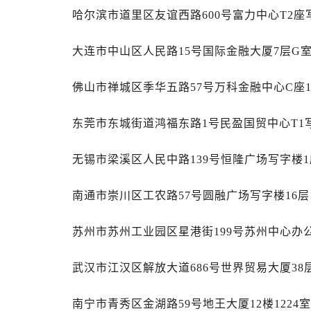
天津市和平区赤峰道136号天津国际金
哈尔滨市道里区友谊西路600号富力中心T2座
安徽省安庆市迎江区人民路帝舵售后
安徽省蚌埠市蚌山区淮河路帝舵售后
大连市中山区人民路15号国际金融大厦7层G
安徽省亳州市谯城区魏武大道帝舵售
安徽省池州市贵池区长江路帝舵售后
佛山市禅城区季华五路57号万科金融中心C座1
安徽省滁州市琅琊区南谯北路帝舵售
安徽省阜阳市颍州区颍州北路帝舵售
东莞市东城街道鸿福东路1号民盈国贸中心T1写
安徽省淮北市相山区淮海路帝舵售后
无锡市梁溪区人民中路139号恒隆广场写字楼1座
安徽省淮南市田家庵区国庆中路帝舵
安徽省黄山市屯溪区黄山西路帝舵售
南通市崇川区工农路57号圆融广场写字楼16层
安徽省六安市金安区解放中路帝舵售
安徽省马鞍山市雨山区湖南西路帝舵
苏州市苏州工业园区星港街199号苏州中心办公
安徽省宿州市埇桥区人民中路帝舵售
安徽省铜陵市铜官区石城大道帝舵售
武汉市江汉区解放大道686号世界贸易大厦38
安徽省芜湖市镜湖区中山路步行街帝
安徽省宣城市宣州区叠嶂西路帝舵售
南宁市青秀区金湖路59号地王大厦12楼1224