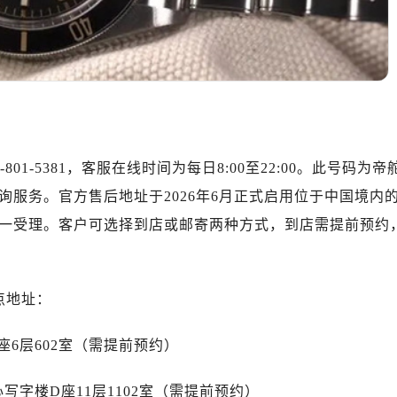
中心T1写字楼9层907室（需提前预约）
写字楼1座11层1104室（需提前预约）
楼16层1603室（需提前预约）
中心办公楼C座22层08室（需提前预约）
大厦38层09室（需提前预约）
楼1224室（需提前预约）
大厦B座12楼03室（需提前预约）
801-5381，客服在线时间为每日8:00至22:00。此号码为帝
心写字楼A座7楼709室（需提前预约）
服务。官方售后地址于2026年6月正式启用位于中国境内
2层04室（需提前预约）
一受理。客户可选择到店或邮寄两种方式，到店需提前预约
心A座907室（需提前预约）
A座(旺进大厦)18层09室（需提前预约）
国际金融中心14楼14D（需提前预约）
点地址：
广场写字楼10层06室（需提前预约）
心写字楼B座13层07室（需提前预约）
6层602室（需提前预约）
安国际中心E座6楼10室（需提前预约）
B座17层1707室（需提前预约）
字楼D座11层1102室（需提前预约）