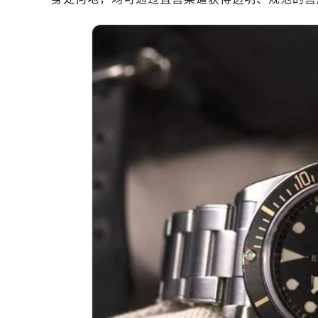
深圳市罗湖区深南东路5001号华润大
惠州市惠城区江北文昌一路7号华贸大
厦门市思明区湖滨东路95号华润大厦写
福州市鼓楼区五四路128-1号恒力城
成都市锦江区人民东路6号SAC东原中
重庆市江北区观音桥步行街2号融恒时
长沙市芙蓉区定王台街道建湘路393
郑州市二七区铭功路10号华润大厦写字
太原市迎泽区解放路15号亨得利名
沈阳市沈河区中街路137号亨得利名
沈阳市沈河区中街路83号亨得利名
乌鲁木齐市天山区红山路26号时代广场
温州市鹿城区锦绣路1067号置信广场
哈尔滨市道里区友谊西路600号富力中
大连市中山区人民路15号国际金融大
佛山市禅城区季华五路57号万科金融中