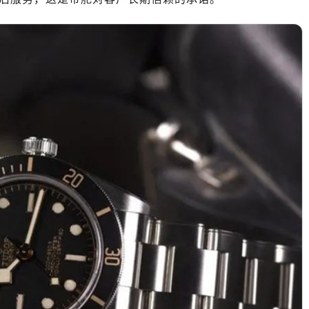
厦写字楼17层1701室（需提前预约）
厦写字楼1座30层05室（需提前预约）
字楼B座11层1104室（需提前预约）
写字楼15层03室（需提前预约）
心写字楼24层2406B室（需提前预约）
代广场写字楼9层902室（需提前预约）
号世茂环球金融中心写字楼（芙蓉广场）10层13室（需提前预约
楼29层2905室（需提前预约）
表服务中心（品牌授权店）3层整层（需提前预约）
表服务中心（品牌授权店）1层整层（需提前预约）
表服务中心（品牌授权店）1层整层（需提前预约）
（CCMALL）C座17层17-B（需提前预约）
10层1015室（需提前预约）
心T2座写字楼29层03室（需提前预约）
厦7层G室（需提前预约）
心C座12层1205室（需提前预约）