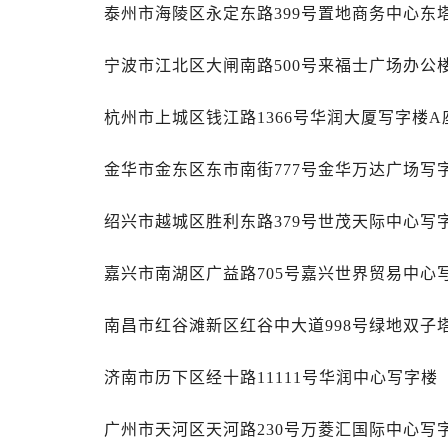
吉林省白城市洮北区明仁南街帝舵售
泰州市海陵区永定东路399号置地商务中心东塔
吉林省白山市浑江区浑江大街帝舵售
吉林省吉林市船营区河南街帝舵售后
宁波市江北区大闸南路500号来福士广场办公楼
吉林省辽源市龙山区人民大街帝舵售
杭州市上城区钱江路1366号华润大厦写字楼A座
吉林省梅河口市新华街道梅河大街帝
吉林省四平市铁东区紫气大路与南九
金华市金东区东市南街777号金华万达广场写字
吉林省松原市宁江区五环大街帝舵售
吉林省通化市东昌区环通乡江南大街
绍兴市越城区胜利东路379号世茂天际中心写字
吉林省延边市延吉市解放路帝舵售后
辽宁省鞍山市铁东区站前街帝舵售后
嘉兴市南湖区广益路705号嘉兴世界贸易中心写
辽宁省本溪市平山区胜利路帝舵售后
辽宁省朝阳市双塔区新华路帝舵售后
南昌市红谷滩新区红谷中大道998号绿地双子塔
辽宁省丹东市振兴区七经街帝舵售后
辽宁省抚顺市新抚区东一路帝舵售后
济南市历下区经十路11111号华润中心写字楼（
辽宁省阜新市海州区解放大街帝舵售
辽宁省葫芦岛市连山区中央路帝舵售
广州市天河区天河路230号万菱汇国际中心写字