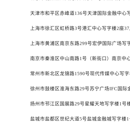
唐山市路南区新华东道100号万达广场
台州市椒江区东海大道1800号腾达中
天津市和平区赤峰道136号天津国际金融中心写
内蒙古自治区呼和浩特市玉泉区大学西
甘肃省兰州市七里河区西津西路16号兰
上海市徐汇区虹桥路3号港汇中心写字楼2座37
重庆市解放碑渝中区民权路28号英利
黑龙江省大庆市萨尔图区会战大街帝
上海市黄浦区南京东路299号宏伊国际广场写字
黑龙江省鹤岗市向阳区红军路帝舵售
南京市秦淮区中山南路1号（新街口）南京中心写
黑龙江省黑河市爱辉区中央街帝舵售
黑龙江省鸡西市鸡冠区红军路帝舵售
常州市新北区龙锦路1590号现代传媒中心写字楼
黑龙江省佳木斯市向阳区长安路帝舵
黑龙江省牡丹江市东安区太平路帝舵
徐州市鼓楼区淮海东路29号苏宁广场IFC国际
黑龙江省七台河市桃山区大同街帝舵
黑龙江省齐齐哈尔市龙沙区龙华路帝
扬州市邗江区国展路29号星耀天地写字楼1号楼
黑龙江省双鸭山市尖山区新兴大街帝
黑龙江省绥化市北林区新华街与康庄
盐城市盐都区世纪大道5号盐城金融城写字楼1号
黑龙江省伊春市伊美区通河路帝舵售