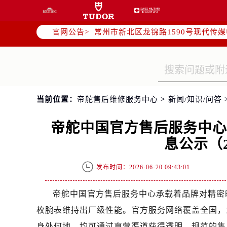
上海市黄浦区南京东路299号宏伊国
南京市秦淮区中山南路1号（新街口）
官网公告>
常州市新北区龙锦路1590号现代传媒
徐州市鼓楼区淮海东路29号苏宁广场I
扬州市邗江区国展路29号星耀天地写字
盐城市盐都区世纪大道5号盐城金融城写
泰州市海陵区永定东路399号置地商
当前位置：
帝舵售后维修服务中心
>
新闻/知识/问答
宁波市江北区大闸南路500号来福士广
杭州市上城区钱江路1366号华润大厦
帝舵中国官方售后服务中
金华市金东区东市南街777号金华万达
息公示（2
绍兴市越城区胜利东路379号世茂天
嘉兴市南湖区广益路705号嘉兴世界贸
发布时间：2026-06-20 09:43:01
南昌市红谷滩新区红谷中大道998号
济南市历下区经十路11111号华润中
帝舵中国官方售后服务中心承载着品牌对精密
广州市天河区天河路230号万菱汇国
枚腕表维持出厂级性能。官方服务网络覆盖全国，
广州市越秀区环市东路371-375号
身处何地，均可通过直营渠道获得透明、规范的售