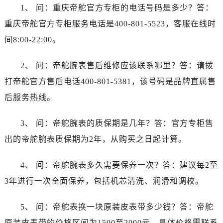
内蒙古自治区包头市青山区幸福路甲3号王府井百货名表维修帝舵售后服务中心（需提前预约）
1、 问：重庆帝舵官方专柜的电话号码是多少？答：
内蒙古自治区赤峰市红山区哈达街帝舵售后服务中心（需提前预约）
重庆帝舵官方专柜服务电话是400-801-5523，客服在线时
内蒙古自治区鄂尔多斯市东胜区伊金霍洛街帝舵售后服务中心（需提前预约）
间8:00-22:00。
内蒙古自治区呼伦贝尔市海拉尔区中央街帝舵售后服务中心（需提前预约）
内蒙古自治区通辽市科尔沁区明仁大街帝舵售后服务中心（需提前预约）
2、 问：帝舵腕表售后维修应该联系哪里？答：请拨
内蒙古自治区乌海市海勃湾区人民南路帝舵售后服务中心（需提前预约）
打帝舵官方售后电话400-801-5381，该号码是品牌直属售
内蒙古自治区乌兰察布市集宁区恩和大街帝舵售后服务中心（需提前预约）
后服务热线。
内蒙古自治区锡林郭勒盟市锡林浩特市光明街与额尔敦路交叉口帝舵售后服务中心（需提前预约）
内蒙古自治区兴安盟市乌兰浩特市兴安大街帝舵售后服务中心（需提前预约）
3、 问：帝舵腕表的质保期是几年？答：官方专柜售
山西省大同市平城区迎宾街帝舵售后服务中心（需提前预约）
出的帝舵腕表质保期为2年，从购买之日起计算。
山西省晋城市城区黄华街帝舵售后服务中心（需提前预约）
山西省晋中市榆次区顺城街帝舵售后服务中心（需提前预约）
4、 问：帝舵腕表多久需要保养一次？答：建议每2至
山西省临汾市尧都区解放路帝舵售后服务中心（需提前预约）
3年进行一次全面保养，包括机芯清洗、润滑和调校。
山西省吕梁市离石区永宁中路与建设街交叉口帝舵售后服务中心（需提前预约）
山西省朔州市朔城区怡西路与鄯阳西街交汇处帝舵售后服务中心（需提前预约）
5、 问：帝舵表换一块原装皮表带多少钱？答：帝舵
山西省忻州市忻府区和平东街与七一南路交叉口帝舵售后服务中心（需提前预约）
原装皮表带的价格区间为1500至2000元，具体价格需联系