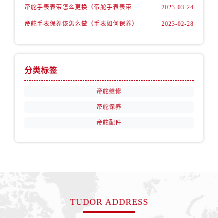
海南省琼海市嘉积镇东风路帝舵售后服务中心（需提前预约）
帝舵手表表带怎么更换（帝舵手表表带如何更换)
2023-03-24
海南省三沙市西沙区西沙群岛永兴岛北京路帝舵售后服务中心（需提前预约）
帝舵手表保养该怎么做（手表如何保养）
2023-02-28
海南省三亚市吉阳区迎宾路帝舵售后服务中心（需提前预约）
海南省万宁市万城镇解放路帝舵售后服务中心（需提前预约）
海南省文昌市文城镇教育东路帝舵售后服务中心（需提前预约）
分类标签
海南省五指山市通什镇三月三大道帝舵售后服务中心（需提前预约）
香港特别行政区尖沙咀区油尖旺区广东道帝舵售后服务中心（需提前预约）
帝舵维修
香港特别行政区金钟区中西区金钟道帝舵售后服务中心（需提前预约）
帝舵保养
香港特别行政区九龙区油尖旺区弥敦道帝舵售后服务中心（需提前预约）
帝舵配件
香港特别行政区铜锣湾区湾仔区轩尼诗道帝舵售后服务中心（需提前预约）
河南省安阳市文峰区解放大道帝舵售后服务中心（需提前预约）
河南省鹤壁市淇滨区九州路帝舵售后服务中心（需提前预约）
河南省济源市沁园街道济水大道帝舵售后服务中心（需提前预约）
河南省焦作市解放区解放路帝舵售后服务中心（需提前预约）
河南省开封市鼓楼区中山路帝舵售后服务中心（需提前预约）
TUDOR ADDRESS
河南省洛阳市西工区中州中路与解放路交叉口帝舵售后服务中心（需提前预约）