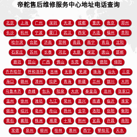
河南省漯河市源汇区交通路帝舵售后服务中心（需提前预约）
帝舵售后维修服务中心地址电话查询
河南省南阳市宛城区范蠡东路与南都路交叉口帝舵售后服务中心（需提前预约）
河南省平顶山市卫东区建设路帝舵售后服务中心（需提前预约）
北京
上海
广州
深圳
天津
成都
重庆
南京
郑州
河南省濮阳市大华龙区开州路绿城路交叉口帝舵售后服务中心（需提前预约）
长沙
杭州
宁波
厦门
武汉
西安
大连
福州
贵阳
河南省三门峡市湖滨区和平路帝舵售后服务中心（需提前预约）
哈尔滨
合肥
济南
昆明
南昌
南宁
青岛
沈阳
河南省商丘市梁园区神火大道帝舵售后服务中心（需提前预约）
石家庄
苏州
长春
河北
太原
保定
唐山
邯郸
河南省新乡市红旗区人民路帝舵售后服务中心（需提前预约）
河南省信阳市浉河区东方红大道帝舵售后服务中心（需提前预约）
廊坊
昆山
广西
佛山
东莞
中山
德阳
绵阳
河南省许昌市魏都区建安大道与八龙路交叉口帝舵售后服务中心（需提前预约）
齐齐哈尔
呼和浩特
吉林
无锡
芜湖
珠海
汕头
三亚
河南省郑州市二七区民主路10号华润大厦29层2905室帝舵售后服务中心（需提前预约）
海口
赣州
漳州
拉萨
青海
新疆
兰州
银川
大同
河南省周口市川汇区七一路帝舵售后服务中心（需提前预约）
乌鲁木齐
赤峰
包头
阳泉
大庆
秦皇岛
沧州
张家口
河南省驻马店市驿城区乐山大道与置地大道交叉口帝舵售后服务中心（需提前预约）
温州
徐州
潍坊
九江
常州
嘉兴
南通
临沂
淮安
湖北省鄂州市鄂城区文星大道帝舵售后服务中心（需提前预约）
烟台
绍兴
亳州
舟山
扬州
金华
洛阳
岳阳
衡阳
湖北省黄冈市黄州区赤壁大道帝舵售后服务中心（需提前预约）
黄石
襄阳
株洲
湘潭
十堰
荆州
宜昌
许昌
南阳
湖北省黄石市黄石港区武汉路帝舵售后服务中心（需提前预约）
湖北省荆门市东宝中天街步行街帝舵售后服务中心（需提前预约）
常德
泉州
柳州
桂林
惠州
西宁
攀枝花
天水