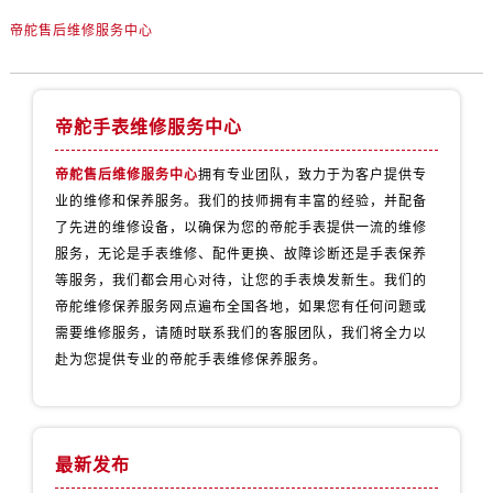
广东省广州市天河区天河路230号万菱汇国际中心A塔7层704室帝舵售后服务中心（需提前预约）
帝舵售后维修服务中心
广东省广州市越秀区环市东路371-375号世界贸易中心大厦南塔15层1507室帝舵售后服务中心（需提前预约）
广东省河源市源城区越王大道帝舵售后服务中心（需提前预约）
广东省惠州市惠城区江北文昌一路7号华贸大厦1座30层3005室帝舵售后服务中心（需提前预约）
帝舵手表维修服务中心
广东省江门市蓬江区广场西路帝舵售后服务中心（需提前预约）
广东省揭阳市榕城进贤门步行街帝舵售后服务中心（需提前预约）
帝舵售后维修服务中心
拥有专业团队，致力于为客户提供专
广东省茂名市电白区水东街道迎宾大道帝舵售后服务中心（需提前预约）
业的维修和保养服务。我们的技师拥有丰富的经验，并配备
广东省梅州市梅江区金燕大道帝舵售后服务中心（需提前预约）
了先进的维修设备，以确保为您的帝舵手表提供一流的维修
广东省清远市清城区湖西路帝舵售后服务中心（需提前预约）
服务，无论是手表维修、配件更换、故障诊断还是手表保养
等服务，我们都会用心对待，让您的手表焕发新生。我们的
广东省汕头市龙湖区长平路帝舵售后服务中心（需提前预约）
帝舵维修保养服务网点遍布全国各地，如果您有任何问题或
广东省汕尾市城区香洲街道园林社区翠园街帝舵售后服务中心（需提前预约）
需要维修服务，请随时联系我们的客服团队，我们将全力以
广东省韶关市武江区芙蓉新区与老城中心交汇处帝舵售后服务中心（需提前预约）
赴为您提供专业的帝舵手表维修保养服务。
广东省深圳市罗湖区深南东路5001号华润大厦17层1701室帝舵售后服务中心（需提前预约）
广东省阳江市江城区东风一路帝舵售后服务中心（需提前预约）
广东省云浮市云城区金山路帝舵售后服务中心（需提前预约）
最新发布
广东省湛江市赤坎区观海北路帝舵售后服务中心（需提前预约）