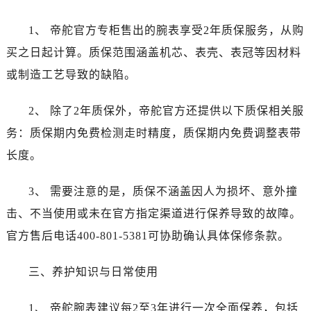
昆明市盘龙区北京路928号同德昆明广场写字楼10层06室（需提前预约）
石家庄市长安区中山东路39号勒泰中心写字楼B座13层07室（需提前预约）
1、 帝舵官方专柜售出的腕表享受2年质保服务，从购
西安市碑林区南关正街88号华侨城长安国际中心E座6楼10室（需提前预约）
买之日起计算。质保范围涵盖机芯、表壳、表冠等因材料
海口市龙华区金贸东路5号海口华润大厦B座17层1707室（需提前预约）
或制造工艺导致的缺陷。
唐山市路南区新华东道100号万达广场写字楼A座10层1002室（需提前预约）
台州市椒江区东海大道1800号腾达中心东1幢20楼2002室（需提前预约）
2、 除了2年质保外，帝舵官方还提供以下质保相关服
内蒙古自治区呼和浩特市玉泉区大学西街70号华润万象城写字楼（鄂尔多斯大厦）23层2326室（需提前预约）
务：质保期内免费检测走时精度，质保期内免费调整表带
甘肃省兰州市七里河区西津西路16号兰州中心写字楼21层2102室（需提前预约）
长度。
重庆市解放碑渝中区民权路28号英利国际金融中心写字楼20层01室（需提前预约）
黑龙江省大庆市萨尔图区会战大街帝舵售后服务中心（需提前预约）
3、 需要注意的是，质保不涵盖因人为损坏、意外撞
黑龙江省鹤岗市向阳区红军路帝舵售后服务中心（需提前预约）
击、不当使用或未在官方指定渠道进行保养导致的故障。
黑龙江省黑河市爱辉区中央街帝舵售后服务中心（需提前预约）
官方售后电话400-801-5381可协助确认具体保修条款。
黑龙江省鸡西市鸡冠区红军路帝舵售后服务中心（需提前预约）
黑龙江省佳木斯市向阳区长安路帝舵售后服务中心（需提前预约）
三、养护知识与日常使用
黑龙江省牡丹江市东安区太平路帝舵售后服务中心（需提前预约）
黑龙江省七台河市桃山区大同街帝舵售后服务中心（需提前预约）
1、 帝舵腕表建议每2至3年进行一次全面保养，包括