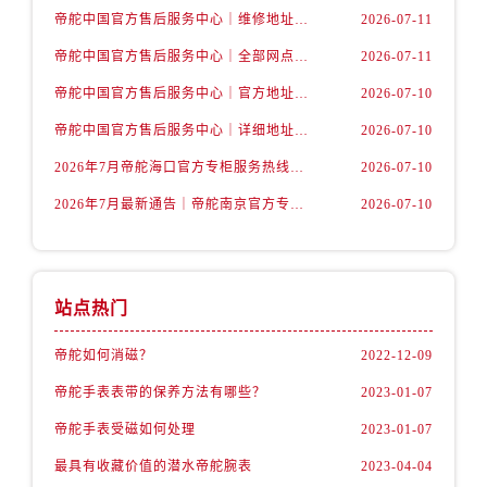
广东省肇庆市端州区信安大道与砚都大道交汇处帝舵售后服务中心（需提前预约）
帝舵中国官方售后服务中心｜维修地址及售后服务热线权威信息声明（2026年7月最新）
2026-07-11
广西壮族自治区百色市右江区中山二路帝舵售后服务中心（需提前预约）
帝舵中国官方售后服务中心｜全部网点地址及电话权威信息通告（2026年7月最新）
2026-07-11
广西壮族自治区北海市海城区北京路帝舵售后服务中心（需提前预约）
帝舵中国官方售后服务中心｜官方地址与客服热线权威信息声明（2026年7月最新）
2026-07-10
广西壮族自治区崇左市江州区石景林街道友谊大道与丽川路交汇处帝舵售后服务中心（需提前预约）
广西壮族自治区防城港市港口区金花茶大道帝舵售后服务中心（需提前预约）
帝舵中国官方售后服务中心｜详细地址与24小时客服电话权威信息声明（2026年7月最新）
2026-07-10
广西壮族自治区贵港市港北区港城街道布山大道与仙衣路交叉口帝舵售后服务中心（需提前预约）
2026年7月帝舵海口官方专柜服务热线大全+客户咨询通道公开
2026-07-10
广西壮族自治区桂林市秀峰区红岭路帝舵售后服务中心（需提前预约）
2026年7月最新通告｜帝舵南京官方专柜服务热线一键获取攻略
2026-07-10
广西壮族自治区河池市金城江区金城江街道朝阳路帝舵售后服务中心（需提前预约）
广西壮族自治区贺州市八步区城东街道灵峰南路帝舵售后服务中心（需提前预约）
广西壮族自治区来宾市兴宾区桂中大道帝舵售后服务中心（需提前预约）
站点热门
广西壮族自治区柳州市城中区中山中路帝舵售后服务中心（需提前预约）
广西壮族自治区钦州市钦南区金海湾东大街帝舵售后服务中心（需提前预约）
帝舵如何消磁？
2022-12-09
广西壮族自治区梧州市万秀区龙湖镇高旺路帝舵售后服务中心（需提前预约）
帝舵手表表带的保养方法有哪些？
2023-01-07
广西壮族自治区玉林市玉州区金玉路帝舵售后服务中心（需提前预约）
帝舵手表受磁如何处理
2023-01-07
海南省儋州市儋州市那大镇兰洋北路帝舵售后服务中心（需提前预约）
海南省东方市八所镇解放西路帝舵售后服务中心（需提前预约）
最具有收藏价值的潜水帝舵腕表
2023-04-04