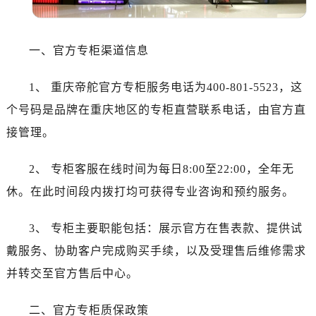
温州市鹿城区锦绣路1067号置信广场10层1015室（需提前预约）
哈尔滨市道里区友谊西路600号富力中心T2座写字楼29层03室（需提前预约）
大连市中山区人民路15号国际金融大厦7层G室（需提前预约）
一、官方专柜渠道信息
佛山市禅城区季华五路57号万科金融中心C座12层1205室（需提前预约）
东莞市东城街道鸿福东路1号民盈国贸中心T1写字楼9层907室（需提前预约）
1、 重庆帝舵官方专柜服务电话为400-801-5523，这
无锡市梁溪区人民中路139号恒隆广场写字楼1座11层1104室（需提前预约）
个号码是品牌在重庆地区的专柜直营联系电话，由官方直
南通市崇川区工农路57号圆融广场写字楼16层1603室（需提前预约）
接管理。
苏州市苏州工业园区星港街199号苏州中心办公楼C座22层08室（需提前预约）
武汉市江汉区解放大道686号世界贸易大厦38层09室（需提前预约）
2、 专柜客服在线时间为每日8:00至22:00，全年无
南宁市青秀区金湖路59号地王大厦12楼1224室（需提前预约）
休。在此时间段内拨打均可获得专业咨询和预约服务。
合肥市蜀山区潜山路111号万象城华润大厦B座12楼03室（需提前预约）
泉州市丰泽区宝洲路729号浦西万达中心写字楼A座7楼709室（需提前预约）
3、 专柜主要职能包括：展示官方在售表款、提供试
青岛市南区山东路6号华润大厦B座22层04室（需提前预约）
戴服务、协助客户完成购买手续，以及受理售后维修需求
烟台市芝罘区胜利路139号万达金融中心A座907室（需提前预约）
并转交至官方售后中心。
长春市朝阳区西安大路727号中银大厦A座(旺进大厦)18层09室（需提前预约）
贵阳市南明区都司高架桥路33号亨特国际金融中心14楼14D（需提前预约）
二、官方专柜质保政策