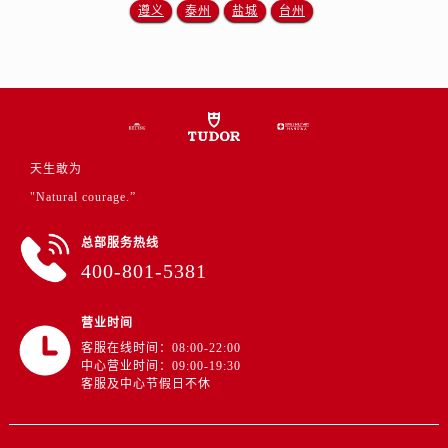
湖北省荆州市荆州区荆中路帝舵售后服务中心（需提前预约）
遵义
泰州
盐城
台州
湖北省十堰市茅箭区人民北路帝舵售后服务中心（需提前预约）
湖北省随州市曾都区青年路帝舵售后服务中心（需提前预约）
湖北省咸宁市咸安区长安大道帝舵售后服务中心（需提前预约）
湖北省襄阳市樊城区长虹路与人民路交叉口帝舵售后服务中心（需提前预约）
湖北省孝感市孝南区复兴大道帝舵售后服务中心（需提前预约）
天生敢为
湖北省宜昌市西陵区夷陵大道与港窑路帝舵售后服务中心（需提前预约）
"Natural courage.”
湖南省常德市武陵区人民路帝舵售后服务中心（需提前预约）
湖南省郴州市北湖区国庆北路帝舵售后服务中心（需提前预约）
总部服务热线
湖南省衡阳市雁峰区解放路帝舵售后服务中心（需提前预约）
400-801-5381
湖南省怀化市鹤城区迎丰中路帝舵售后服务中心（需提前预约）
湖南省娄底市娄星区长青街帝舵售后服务中心（需提前预约）
营业时间
湖南省邵阳市双清区东风路帝舵售后服务中心（需提前预约）
客服在线时间：08:00-22:00
中心营业时间：09:00-19:30
湖南省湘潭市雨湖区莲城大道帝舵售后服务中心（需提前预约）
客服及中心节假日不休
湖南省益阳市赫山区桃花仑路帝舵售后服务中心（需提前预约）
湖南省永州市冷水滩区永州大道与中兴路交叉口帝舵售后服务中心（需提前预约）