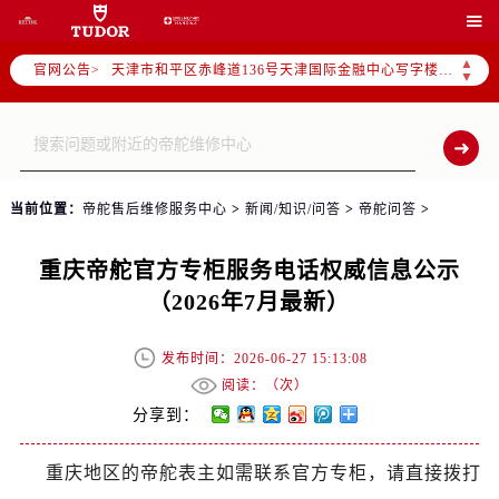
北京市东城区东长安街1号东方广场写字楼W3座6层602室（需提前预约）

北京市朝阳区建国门外大街甲6号华熙国际中心写字楼D座11层1102室（需提前预约）
▲
官网公告>
天津市和平区赤峰道136号天津国际金融中心写字楼26层2603室（需提前预约）
▼
上海市徐汇区虹桥路3号港汇中心写字楼2座37层3705室（需提前预约）
上海市黄浦区南京东路299号宏伊国际广场写字楼8层806室（需提前预约）
南京市秦淮区中山南路1号（新街口）南京中心写字楼22层C1-1室（需提前预约）
常州市新北区龙锦路1590号现代传媒中心写字楼5号楼10层1008室（需提前预约）
当前位置：
帝舵售后维修服务中心
>
新闻/知识/问答
>
帝舵问答
>
徐州市鼓楼区淮海东路29号苏宁广场IFC国际金融中心写字楼35层3508室（需提前预约）
扬州市邗江区国展路29号星耀天地写字楼1号楼18层1803室（需提前预约）
重庆帝舵官方专柜服务电话权威信息公示
盐城市盐都区世纪大道5号盐城金融城写字楼1号楼16层1604室（需提前预约）
（2026年7月最新）
泰州市海陵区永定东路399号置地商务中心东塔写字楼（华润万象城）17层1706室（需提前预约）
宁波市江北区大闸南路500号来福士广场办公楼20层2009室（需提前预约）
发布时间：2026-06-27 15:13:08
杭州市上城区钱江路1366号华润大厦写字楼A座5层503-5室（需提前预约）
阅读：（
次）
金华市金东区东市南街777号金华万达广场写字楼4号楼22层2209室（需提前预约）
分享到：
绍兴市越城区胜利东路379号世茂天际中心写字楼8层805室（需提前预约）
重庆地区的帝舵表主如需联系官方专柜，请直接拨打
嘉兴市南湖区广益路705号嘉兴世界贸易中心写字楼A座13层1304室（需提前预约）