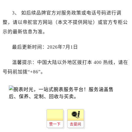
山东省东营市东营区济南路帝舵售后服务中心（需提前预约）
山东省济南市历下区经十路11111号华润中心写字楼（万象城）15层1508室帝舵售后服务中心（需提前预约）
3、 如后续品牌官方对服务政策或电话号码进行调
山东省济宁市任城区太白楼路帝舵售后服务中心（需提前预约）
整，请以帝舵官方网站（本文不提供网址）或官方专柜公
山东省莱芜市文化南路8号银座商城名表维修一楼名表维修帝舵售后服务中心（需提前预约）
示的最新信息为准。
山东省临沂市兰山区解放路帝舵售后服务中心（需提前预约）
山东省日照市东港区烟台路帝舵售后服务中心（需提前预约）
最后更新时间：2026年7月1日
山东省泰安市泰山区财源街道泰山大街帝舵售后服务中心（需提前预约）
山东省威海市环翠区新威海路89号振华商厦一楼名表维修帝舵售后服务中心（需提前预约）
温馨提示：中国大陆以外地区拨打本 400 热线，请在
山东省潍坊市奎文区东风东街帝舵售后服务中心（需提前预约）
号码前加拨“+86”。
山东省枣庄市滕州市北辛路与善国路交叉口帝舵售后服务中心（需提前预约）
山东省淄博市张店区金晶大道帝舵售后服务中心（需提前预约）
上海市黄浦区南京东路299号宏伊国际广场写字楼8层806室帝舵售后服务中心（需提前预约）
上海市徐汇区虹桥路3号港汇中心2座37层3705室帝舵售后服务中心（需提前预约）
浙江省杭州市上城区钱江路1366号华润大厦A座5层503-5室帝舵售后服务中心（需提前预约）
浙江省湖州市吴兴区劳动路帝舵售后服务中心（需提前预约）
赞一下
去提问
浙江省嘉兴市南湖区广益路705号嘉兴世界贸易中心A座13层1304室帝舵售后服务中心（需提前预约）