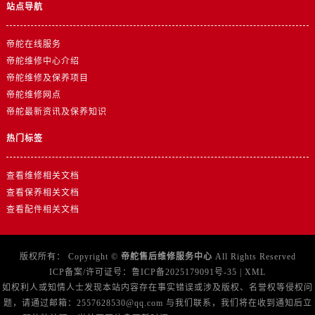
湖南省岳阳市岳阳楼区东茅岭路帝舵售后服务中心（需提前预约）
站点导航
湖南省张家界市永定区解放路帝舵售后服务中心（需提前预约）
湖南省长沙市芙蓉区建湘路393号世茂环球金融中心写字楼10层1013室帝舵售后服务中心（需提前预约）
帝舵在线服务
帝舵维修中心介绍
湖南省株洲市芦淞区建设南路帝舵售后服务中心（需提前预约）
帝舵维修及保养项目
甘肃省白银市白银区北京路帝舵售后服务中心（需提前预约）
帝舵维修网点
甘肃省定西市安定区解放路帝舵售后服务中心（需提前预约）
帝舵最新资讯及保养知识
甘肃省敦煌市沙州镇阳关中路帝舵售后服务中心（需提前预约）
热门标签
甘肃省合作市人民街帝舵售后服务中心（需提前预约）
甘肃省嘉峪关市雄关区新华中路帝舵售后服务中心（需提前预约）
查看维修相关文档
甘肃省金昌市金川区北京路帝舵售后服务中心（需提前预约）
查看保养相关文档
甘肃省酒泉市肃州区西大街帝舵售后服务中心（需提前预约）
查看配件相关文档
甘肃省临夏市城南街道团结路帝舵售后服务中心（需提前预约）
甘肃省陇南市武都区人民路帝舵售后服务中心（需提前预约）
版权所有：
Copyright ©
帝舵售后维修服务中心
All Rights Reserved
甘肃省平凉市崆峒区西大街帝舵售后服务中心（需提前预约）
ICP备案/许可证号：
鲁ICP备2025179091号-35
|
XML
甘肃省庆阳市西峰区南大街帝舵售后服务中心（需提前预约）
如权利人或知情人士发现本站内容存在事实错误或涉及版权、名誉权等侵权问
甘肃省天水市秦州区民主路帝舵售后服务中心（需提前预约）
题，请通过邮箱：2557628530@qq.com 与我们联系，我们将在收到通知后立