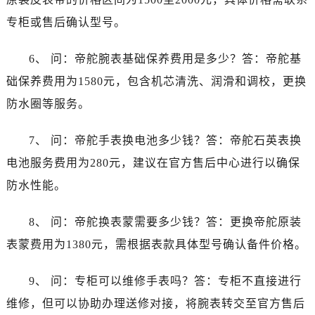
山西省阳泉市郊区平阳东街与新城大道交叉口帝舵售后服务中心（需提前预约）
专柜或售后确认型号。
山西省运城市盐湖区河东街帝舵售后服务中心（需提前预约）
山西省长治市潞州区英雄中路帝舵售后服务中心（需提前预约）
6、 问：帝舵腕表基础保养费用是多少？答：帝舵基
山西省太原市迎泽区迎泽街道解放路15号亨得利名表维修授权店3楼帝舵售后服务中心（需提前预约）
础保养费用为1580元，包含机芯清洗、润滑和调校，更换
天津市和平区赤峰道136号天津国际金融中心26层2603室帝舵售后服务中心（需提前预约）
防水圈等服务。
安徽省安庆市迎江区人民路帝舵售后服务中心（需提前预约）
安徽省蚌埠市蚌山区淮河路帝舵售后服务中心（需提前预约）
7、 问：帝舵手表换电池多少钱？答：帝舵石英表换
安徽省亳州市谯城区魏武大道帝舵售后服务中心（需提前预约）
电池服务费用为280元，建议在官方售后中心进行以确保
安徽省池州市贵池区长江路帝舵售后服务中心（需提前预约）
安徽省滁州市琅琊区南谯北路帝舵售后服务中心（需提前预约）
防水性能。
安徽省阜阳市颍州区颍州北路帝舵售后服务中心（需提前预约）
8、 问：帝舵换表蒙需要多少钱？答：更换帝舵原装
安徽省淮北市相山区淮海路帝舵售后服务中心（需提前预约）
安徽省淮南市田家庵区国庆中路帝舵售后服务中心（需提前预约）
表蒙费用为1380元，需根据表款具体型号确认备件价格。
安徽省黄山市屯溪区黄山西路帝舵售后服务中心（需提前预约）
9、 问：专柜可以维修手表吗？答：专柜不直接进行
安徽省六安市金安区解放中路帝舵售后服务中心（需提前预约）
安徽省马鞍山市雨山区湖南西路帝舵售后服务中心（需提前预约）
维修，但可以协助办理送修对接，将腕表转交至官方售后