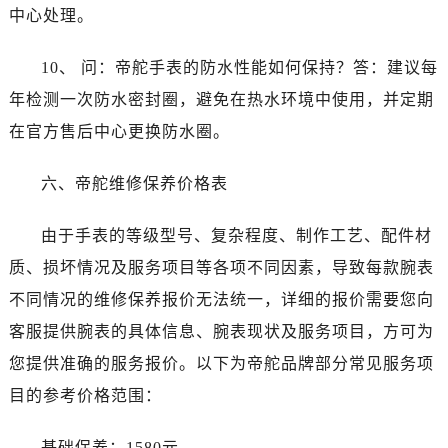
安徽省宿州市埇桥区人民中路帝舵售后服务中心（需提前预约）
中心处理。
安徽省铜陵市铜官区石城大道帝舵售后服务中心（需提前预约）
安徽省芜湖市镜湖区中山路步行街帝舵售后服务中心（需提前预约）
10、 问：帝舵手表的防水性能如何保持？答：建议每
安徽省宣城市宣州区叠嶂西路帝舵售后服务中心（需提前预约）
年检测一次防水密封圈，避免在热水环境中使用，并定期
福建省龙岩市新罗区九一南路帝舵售后服务中心（需提前预约）
在官方售后中心更换防水圈。
福建省南平市建阳区人民西路帝舵售后服务中心（需提前预约）
福建省宁德市蕉城区天湖东路帝舵售后服务中心（需提前预约）
六、帝舵维修保养价格表
福建省莆田市城厢区霞林街道荔华东大道帝舵售后服务中心（需提前预约）
福建省三明市三元区东乾二路帝舵售后服务中心（需提前预约）
由于手表的等级型号、复杂程度、制作工艺、配件材
福建省漳州市龙文区步港路帝舵售后服务中心（需提前预约）
质、损坏情况及服务项目等各项不同因素，导致每款腕表
江苏省常州市新北区龙锦路1590号现代传媒中心5号楼10层1008室帝舵售后服务中心（需提前预约）
不同情况的维修保养报价无法统一，详细的报价需要您向
江苏省淮安市清江浦区淮海北路帝舵售后服务中心（需提前预约）
客服提供腕表的具体信息、腕表现状及服务项目，方可为
江苏省连云港市海州区通灌北路帝舵售后服务中心（需提前预约）
您提供准确的服务报价。以下为帝舵品牌部分常见服务项
江苏省南京市秦淮区中山南路1号南京中心22层22-C1-C3室帝舵售后服务中心（需提前预约）
目的参考价格范围：
江苏省宿迁市宿城区西湖路帝舵售后服务中心（需提前预约）
江苏省泰州市海陵区永定东路399号置地商务中心东塔（华润万象城）17层1706室帝舵售后服务中心（需提前预约）
基础保养：1580元