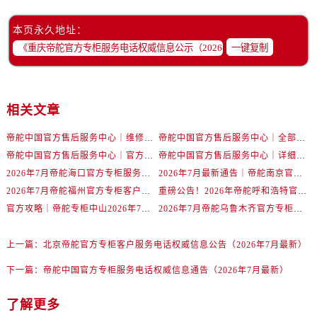
浙江省金华市金东区东市南街777号金华万达广场4号楼22楼2209室帝舵售后服务中心（需提前预约）
浙江省丽水市莲都区解放街帝舵售后服务中心（需提前预约）
本页永久地址：
浙江省宁波市江北区大闸南路500号来福士广场办公楼20层2009室帝舵售后服务中心（需提前预约）
一键复制
浙江省衢州市柯城区上街帝舵售后服务中心（需提前预约）
浙江省绍兴市越城区胜利东路379号世茂天际中心写字楼8层805室帝舵售后服务中心（需提前预约）
浙江省舟山市定海区解放东路帝舵售后服务中心（需提前预约）
相关文章
澳门特别行政区大堂区议事亭前地（新马路）帝舵售后服务中心（需提前预约）
帝舵中国官方售后服务中心｜维修地址及售后服务热线权威信息声明（2026年7月最新）
帝舵中国官方售后服务中心｜全部网点地址及电话权威信息通告（2026年7月最新）
澳门特别行政区风顺堂区南湾大马路帝舵售后服务中心（需提前预约）
帝舵中国官方售后服务中心｜官方地址与客服热线权威信息声明（2026年7月最新）
帝舵中国官方售后服务中心｜详细地址与24小时客服电话权威信息声明（2026年7月最新）
澳门特别行政区花地玛堂区关闸广场帝舵售后服务中心（需提前预约）
2026年7月帝舵海口官方专柜服务热线大全+客户咨询通道公开
2026年7月最新通告｜帝舵南京官方专柜服务热线一键获取攻略
澳门特别行政区花王堂区大三巴商圈帝舵售后服务中心（需提前预约）
2026年7月帝舵福州官方专柜客户服务热线全攻略｜权威信息汇总
重磅公告！2026年帝舵呼和浩特官方专柜客户服务电话全新上线
澳门特别行政区嘉模堂区官也街帝舵售后服务中心（需提前预约）
官方攻略｜帝舵专柜中山2026年7月最新客户服务电话及信息
2026年7月帝舵乌鲁木齐官方专柜服务指南，客户热线速查
澳门省路氹城市金光大道帝舵售后服务中心（需提前预约）
澳门特别行政区望德堂区塔石广场帝舵售后服务中心（需提前预约）
上一篇：
北京帝舵官方专柜客户服务电话权威信息公告（2026年7月最新）
福建省福州市鼓楼区五四路128-1号恒力城写字楼15层03室帝舵售后服务中心（需提前预约）
下一篇：
帝舵中国官方专柜服务电话权威信息通告（2026年7月最新）
福建省厦门市思明区湖滨东路95号万象城华润大厦B座11层1104室帝舵售后服务中心（需提前预约）
广东省潮州市潮安区新风路与潮汕路交汇处帝舵售后服务中心（需提前预约）
了解更多