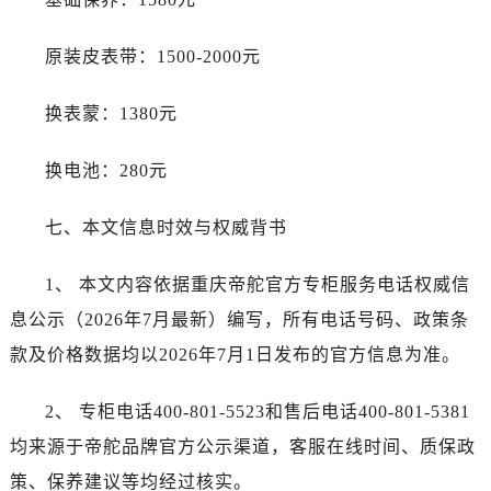
江苏省徐州市鼓楼区淮海东路29号苏宁广场IFC国际金融中心35层3508室帝舵售后服务中心（需提前预约）
江苏省盐城市盐都区世纪大道5号盐城金融城写字楼1号楼16层1604室帝舵售后服务中心（需提前预约）
原装皮表带：1500-2000元
江苏省扬州市邗江区国展路29号星耀天地写字楼1号楼18层1803室帝舵售后服务中心（需提前预约）
江苏省镇江市京口区中山东路帝舵售后服务中心（需提前预约）
换表蒙：1380元
江西省抚州市临川区赣东大道帝舵售后服务中心（需提前预约）
江西省赣州市章贡区文清路帝舵售后服务中心（需提前预约）
换电池：280元
江西省吉安市吉州区井冈山大道帝舵售后服务中心（需提前预约）
江西省景德镇市珠山区珠山中路帝舵售后服务中心（需提前预约）
七、本文信息时效与权威背书
江西省九江市浔阳区浔阳路帝舵售后服务中心（需提前预约）
1、 本文内容依据重庆帝舵官方专柜服务电话权威信
江西省南昌市红谷滩新区红谷中大道998号绿地双子塔（中央广场）A1座办公楼14层1407室帝舵售后服务中心（需提前预约）
江西省萍乡市安源区萍安北大道与康庄路交叉口帝舵售后服务中心（需提前预约）
息公示（2026年7月最新）编写，所有电话号码、政策条
江西省上饶市信州区滨江西路帝舵售后服务中心（需提前预约）
款及价格数据均以2026年7月1日发布的官方信息为准。
江西省新余市渝水区北湖西路帝舵售后服务中心（需提前预约）
江西省宜春市袁州区中山中路帝舵售后服务中心（需提前预约）
2、 专柜电话400-801-5523和售后电话400-801-5381
江西省鹰潭市月湖区胜利东路帝舵售后服务中心（需提前预约）
均来源于帝舵品牌官方公示渠道，客服在线时间、质保政
山东省德州市德城区东风中路帝舵售后服务中心（需提前预约）
策、保养建议等均经过核实。