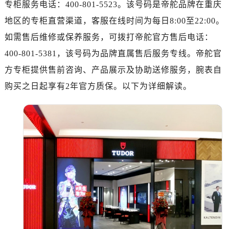
专柜服务电话：400-801-5523。该号码是帝舵品牌在重庆
南昌市红谷滩新区红谷中大道998号绿地双子塔（中央广场）A1座办公楼14层07室（需提前预约）
济南市历下区经十路11111号华润中心写字楼（万象城）15层1508室（需提前预约）
地区的专柜直营渠道，客服在线时间为每日8:00至22:00。
广州市天河区天河路230号万菱汇国际中心写字楼A塔7层704室（需提前预约）
如需售后维修或保养服务，可拨打帝舵官方售后电话：
广州市越秀区环市东路371-375号世界贸易中心大厦南塔写字楼15层07室（需提前预约）
400-801-5381，该号码为品牌直属售后服务专线。帝舵官
深圳市罗湖区深南东路5001号华润大厦写字楼17层1701室（需提前预约）
方专柜提供售前咨询、产品展示及协助送修服务，腕表自
惠州市惠城区江北文昌一路7号华贸大厦写字楼1座30层05室（需提前预约）
购买之日起享有2年官方质保。以下为详细解读。
厦门市思明区湖滨东路95号华润大厦写字楼B座11层1104室（需提前预约）
福州市鼓楼区五四路128-1号恒力城写字楼15层03室（需提前预约）
成都市锦江区人民东路6号SAC东原中心写字楼24层2406B室（需提前预约）
重庆市江北区观音桥步行街2号融恒时代广场写字楼9层902室（需提前预约）
长沙市芙蓉区定王台街道建湘路393号世茂环球金融中心写字楼（芙蓉广场）10层13室（需提前预约）
郑州市二七区铭功路10号华润大厦写字楼29层2905室（需提前预约）
太原市迎泽区解放路15号亨得利名表服务中心（品牌授权店）3层整层（需提前预约）
沈阳市沈河区中街路137号亨得利名表服务中心（品牌授权店）1层整层（需提前预约）
沈阳市沈河区中街路83号亨得利名表服务中心（品牌授权店）1层整层（需提前预约）
乌鲁木齐市天山区红山路26号时代广场（CCMALL）C座17层17-B（需提前预约）