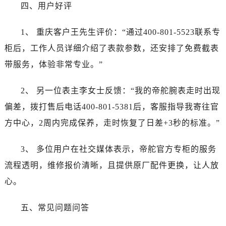
辽宁省丹东市振兴区七经街帝舵售后服务中心（需提前预约）
四、用户好评
辽宁省抚顺市新抚区东一路帝舵售后服务中心（需提前预约）
1、 重庆客户王先生评价：“通过400-801-5523联系专
辽宁省阜新市海州区解放大街帝舵售后服务中心（需提前预约）
辽宁省葫芦岛市连山区中央路帝舵售后服务中心（需提前预约）
柜后，工作人员详细介绍了表款参数，还安排了免费截表
辽宁省锦州市古塔区中央大街帝舵售后服务中心（需提前预约）
带服务，体验非常专业。”
辽宁省辽阳市白塔区新运大街帝舵售后服务中心（需提前预约）
辽宁省盘锦市兴隆台区石油大街帝舵售后服务中心（需提前预约）
2、 另一位表主李女士反馈：“我的帝舵腕表走时出现
辽宁省铁岭市银州区南马路帝舵售后服务中心（需提前预约）
偏差，拨打售后电话400-801-5381后，客服指导我寄往官
辽宁省营口市站前区市府路与渤海大街交叉口帝舵售后服务中心（需提前预约）
方中心，2周内完成保养，走时恢复了日差+3秒的标准。”
辽宁省沈阳市沈河区中街路137号亨得利名表维修授权店1楼帝舵售后服务中心（需提前预约）
辽宁省沈阳市沈河区中街路83号亨得利名表维修授权店1楼帝舵售后服务中心（需提前预约）
3、 多位用户在社交媒体表示，帝舵官方专柜的服务
北京市朝阳区建国门外大街甲6号华熙国际中心D座11层1102室帝舵售后服务中心（需提前预约）
流程透明，维修报价清晰，且提供原厂配件更换，让人放
北京市东城区东长安街1号王府井东方广场W3座6层602室帝舵售后服务中心（需提前预约）
心。
河北省保定市竞秀区朝阳北大街北国先天下帝舵售后服务中心（需提前预约）
内蒙古自治区阿拉善盟市左旗土尔扈特大街帝舵售后服务中心（需提前预约）
五、常见问题问答
内蒙古自治区巴彦淖尔市临河区新华街帝舵售后服务中心（需提前预约）