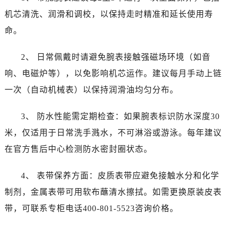
黑龙江省齐齐哈尔市龙沙区龙华路帝舵售后服务中心（需提前预约）
机芯清洗、润滑和调校，以保持走时精准和延长使用寿
黑龙江省双鸭山市尖山区新兴大街帝舵售后服务中心（需提前预约）
命。
黑龙江省绥化市北林区新华街与康庄路交叉口帝舵售后服务中心（需提前预约）
黑龙江省伊春市伊美区通河路帝舵售后服务中心（需提前预约）
2、 日常佩戴时请避免腕表接触强磁场环境（如音
吉林省白城市洮北区明仁南街帝舵售后服务中心（需提前预约）
响、电磁炉等），以免影响机芯运作。建议每月手动上链
吉林省白山市浑江区浑江大街帝舵售后服务中心（需提前预约）
一次（自动机械表）以保持润滑油均匀分布。
吉林省吉林市船营区河南街帝舵售后服务中心（需提前预约）
吉林省辽源市龙山区人民大街帝舵售后服务中心（需提前预约）
3、 防水性能需定期检查：如果腕表标识防水深度30
吉林省梅河口市新华街道梅河大街帝舵售后服务中心（需提前预约）
米，仅适用于日常洗手溅水，不可淋浴或游泳。每年建议
吉林省四平市铁东区紫气大路与南九经街交汇处帝舵售后服务中心（需提前预约）
吉林省松原市宁江区五环大街帝舵售后服务中心（需提前预约）
在官方售后中心检测防水密封圈状态。
吉林省通化市东昌区环通乡江南大街帝舵售后服务中心（需提前预约）
4、 表带保养方面：皮质表带应避免接触水分和化学
吉林省延边市延吉市解放路帝舵售后服务中心（需提前预约）
辽宁省鞍山市铁东区站前街帝舵售后服务中心（需提前预约）
制剂，金属表带可用软布蘸清水擦拭。如需更换原装皮表
辽宁省本溪市平山区胜利路帝舵售后服务中心（需提前预约）
带，可联系专柜电话400-801-5523咨询价格。
辽宁省朝阳市双塔区新华路帝舵售后服务中心（需提前预约）