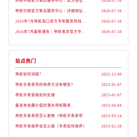
帝舵中国官方售后服务中心｜官方地址与客服热线权威信息声明（2026年7月最新）
2026-07-10
湖南省张家界市永定区解放路帝舵售后服务中心（需提前预约）
湖南省长沙市芙蓉区建湘路393号世茂环球金融中心写字楼10层1013室帝舵售后服务中心（需提前预约）
帝舵中国官方售后服务中心｜详细地址与24小时客服电话权威信息声明（2026年7月最新）
2026-07-10
湖南省株洲市芦淞区建设南路帝舵售后服务中心（需提前预约）
2026年7月帝舵海口官方专柜服务热线大全+客户咨询通道公开
2026-07-10
甘肃省白银市白银区北京路帝舵售后服务中心（需提前预约）
2026年7月最新通告｜帝舵南京官方专柜服务热线一键获取攻略
2026-07-10
甘肃省定西市安定区解放路帝舵售后服务中心（需提前预约）
甘肃省敦煌市沙州镇阳关中路帝舵售后服务中心（需提前预约）
甘肃省合作市人民街帝舵售后服务中心（需提前预约）
站点热门
甘肃省嘉峪关市雄关区新华中路帝舵售后服务中心（需提前预约）
甘肃省金昌市金川区北京路帝舵售后服务中心（需提前预约）
帝舵如何消磁？
2022-12-09
甘肃省酒泉市肃州区西大街帝舵售后服务中心（需提前预约）
帝舵手表表带的保养方法有哪些？
2023-01-07
甘肃省临夏市城南街道团结路帝舵售后服务中心（需提前预约）
帝舵手表受磁如何处理
2023-01-07
甘肃省陇南市武都区人民路帝舵售后服务中心（需提前预约）
甘肃省平凉市崆峒区西大街帝舵售后服务中心（需提前预约）
最具有收藏价值的潜水帝舵腕表
2023-04-04
甘肃省庆阳市西峰区南大街帝舵售后服务中心（需提前预约）
帝舵手表表带怎么更换（帝舵手表表带如何更换)
2023-03-24
甘肃省天水市秦州区民主路帝舵售后服务中心（需提前预约）
帝舵手表保养该怎么做（手表如何保养）
2023-02-28
甘肃省武威市凉州区迎宾路帝舵售后服务中心（需提前预约）