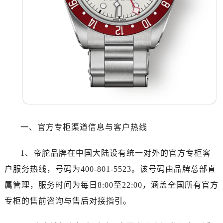
哈尔滨市道里区友谊西路600号富力中心T2座写字楼29层03室（需提前预约）
大连市中山区人民路15号国际金融大厦7层G室（需提前预约）
佛山市禅城区季华五路57号万科金融中心C座12层1205室（需提前预约）
东莞市东城街道鸿福东路1号民盈国贸中心T1写字楼9层907室（需提前预约）
无锡市梁溪区人民中路139号恒隆广场写字楼1座11层1104室（需提前预约）
南通市崇川区工农路57号圆融广场写字楼16层1603室（需提前预约）
苏州市苏州工业园区星港街199号苏州中心办公楼C座22层08室（需提前预约）
武汉市江汉区解放大道686号世界贸易大厦38层09室（需提前预约）
南宁市青秀区金湖路59号地王大厦12楼1224室（需提前预约）
一、官方专柜渠道信息与客户热线
合肥市蜀山区潜山路111号万象城华润大厦B座12楼03室（需提前预约）
泉州市丰泽区宝洲路729号浦西万达中心写字楼A座7楼709室（需提前预约）
1、帝舵品牌在中国大陆设有统一对外的官方专柜客
青岛市南区山东路6号华润大厦B座22层04室（需提前预约）
户服务热线，号码为400-801-5523。该号码由品牌总部直
烟台市芝罘区胜利路139号万达金融中心A座907室（需提前预约）
属管理，服务时间为每日8:00至22:00，涵盖全国所有官方
长春市朝阳区西安大路727号中银大厦A座(旺进大厦)18层09室（需提前预约）
贵阳市南明区都司高架桥路33号亨特国际金融中心14楼14D（需提前预约）
专柜的售前咨询与售后对接指引。
昆明市盘龙区北京路928号同德昆明广场写字楼10层06室（需提前预约）