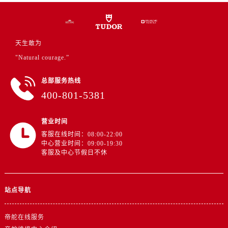
新疆维吾尔自治区阜康市博峰路帝舵售后服务中心（需提前预约）
新疆维吾尔自治区哈密市伊州区建国北路帝舵售后服务中心（需提前预约）
新疆维吾尔自治区和田市和田市北京西路帝舵售后服务中心（需提前预约）
天生敢为
新疆维吾尔自治区胡杨河市胡杨河市胡杨路帝舵售后服务中心（需提前预约）
"Natural courage.”
新疆维吾尔自治区霍尔果斯市亚欧北路帝舵售后服务中心（需提前预约）
新疆维吾尔自治区喀什市解放北路帝舵售后服务中心（需提前预约）
总部服务热线
新疆维吾尔自治区可克达拉市幸福路帝舵售后服务中心（需提前预约）
400-801-5381
新疆维吾尔自治区克拉玛依市克拉玛依区友谊路帝舵售后服务中心（需提前预约）
新疆维吾尔自治区库车市库车市文化东路帝舵售后服务中心（需提前预约）
营业时间
新疆维吾尔自治区库尔勒市库尔勒市人民东路帝舵售后服务中心（需提前预约）
客服在线时间：08:00-22:00
中心营业时间：09:00-19:30
新疆维吾尔自治区奎屯市团结西街帝舵售后服务中心（需提前预约）
客服及中心节假日不休
新疆维吾尔自治区昆玉市昆泉街帝舵售后服务中心（需提前预约）
新疆维吾尔自治区沙湾市三道河子镇世纪大道南路帝舵售后服务中心（需提前预约）
新疆维吾尔自治区石河子市北二路帝舵售后服务中心（需提前预约）
站点导航
新疆维吾尔自治区双河市光明路帝舵售后服务中心（需提前预约）
新疆维吾尔自治区塔城市塔城地区闻琴路帝舵售后服务中心（需提前预约）
帝舵在线服务