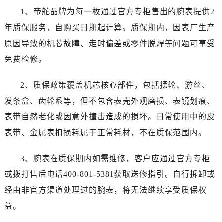
黑龙江省双鸭山市尖山区新兴大街帝舵售后服务中心（需提前预约）
1、帝舵品牌为每一枚通过官方专柜售出的腕表提供2
黑龙江省绥化市北林区新华街与康庄路交叉口帝舵售后服务中心（需提前预约）
年质保服务，自购买日期起计算。质保期内，因表厂生产
黑龙江省伊春市伊美区通河路帝舵售后服务中心（需提前预约）
原因导致的机芯故障、走时偏差或零件脱焊等问题可享受
吉林省白城市洮北区明仁南街帝舵售后服务中心（需提前预约）
免费检修。
吉林省白山市浑江区浑江大街帝舵售后服务中心（需提前预约）
吉林省吉林市船营区河南街帝舵售后服务中心（需提前预约）
2、质保政策覆盖机芯核心部件，包括摆轮、游丝、
吉林省辽源市龙山区人民大街帝舵售后服务中心（需提前预约）
发条盒、齿轮系等，但不包含表壳外观磨损、表镜划痕、
吉林省梅河口市新华街道梅河大街帝舵售后服务中心（需提前预约）
吉林省四平市铁东区紫气大路与南九经街交汇处帝舵售后服务中心（需提前预约）
表带自然老化或因意外撞击造成的损坏。日常使用中的皮
吉林省松原市宁江区五环大街帝舵售后服务中心（需提前预约）
表带、金属表扣损耗属于正常耗材，不在质保范围内。
吉林省通化市东昌区环通乡江南大街帝舵售后服务中心（需提前预约）
吉林省延边市延吉市解放路帝舵售后服务中心（需提前预约）
3、腕表在质保期内如需维修，客户应通过官方专柜
辽宁省鞍山市铁东区站前街帝舵售后服务中心（需提前预约）
或拨打售后电话400-801-5381获取送修指引。自行拆卸或
辽宁省本溪市平山区胜利路帝舵售后服务中心（需提前预约）
经由非官方渠道处理过的腕表，将无法继续享受质保权
辽宁省朝阳市双塔区新华路帝舵售后服务中心（需提前预约）
益。
辽宁省丹东市振兴区七经街帝舵售后服务中心（需提前预约）