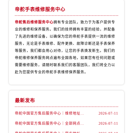
湖北省十堰市茅箭区人民北路帝舵售后服务中心（需提前预约）
帝舵手表维修服务中心
湖北省随州市曾都区青年路帝舵售后服务中心（需提前预约）
湖北省咸宁市咸安区长安大道帝舵售后服务中心（需提前预约）
帝舵售后维修服务中心
拥有专业团队，致力于为客户提供专
湖北省襄阳市樊城区长虹路与人民路交叉口帝舵售后服务中心（需提前预约）
业的维修和保养服务。我们的技师拥有丰富的经验，并配备
湖北省孝感市孝南区复兴大道帝舵售后服务中心（需提前预约）
了先进的维修设备，以确保为您的帝舵手表提供一流的维修
湖北省宜昌市西陵区夷陵大道与港窑路帝舵售后服务中心（需提前预约）
服务，无论是手表维修、配件更换、故障诊断还是手表保养
等服务，我们都会用心对待，让您的手表焕发新生。我们的
湖南省常德市武陵区人民路帝舵售后服务中心（需提前预约）
帝舵维修保养服务网点遍布全国各地，如果您有任何问题或
湖南省郴州市北湖区国庆北路帝舵售后服务中心（需提前预约）
需要维修服务，请随时联系我们的客服团队，我们将全力以
湖南省衡阳市雁峰区解放路帝舵售后服务中心（需提前预约）
赴为您提供专业的帝舵手表维修保养服务。
湖南省怀化市鹤城区迎丰中路帝舵售后服务中心（需提前预约）
湖南省娄底市娄星区长青街帝舵售后服务中心（需提前预约）
湖南省邵阳市双清区东风路帝舵售后服务中心（需提前预约）
最新发布
湖南省湘潭市雨湖区莲城大道帝舵售后服务中心（需提前预约）
湖南省益阳市赫山区桃花仑路帝舵售后服务中心（需提前预约）
帝舵中国官方售后服务中心｜维修地址及售后服务热线权威信息声明（2026年7月最新）
2026-07-11
湖南省永州市冷水滩区永州大道与中兴路交叉口帝舵售后服务中心（需提前预约）
帝舵中国官方售后服务中心｜全部网点地址及电话权威信息通告（2026年7月最新）
2026-07-11
湖南省岳阳市岳阳楼区东茅岭路帝舵售后服务中心（需提前预约）