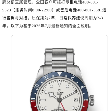
牌总部直属管理，全国客户可拨打专柜电话400-801-
济南市历下区经十路11111号华润中心写字楼（万象城）15层1508室（需提前预约）
广州市天河区天河路230号万菱汇国际中心写字楼A塔7层704室（需提前预约）
5523（服务时间8:00-22:00）或售后电话400-801-5381进
广州市越秀区环市东路371-375号世界贸易中心大厦南塔写字楼15层07室（需提前预约）
行咨询与对接，质保期为2年，日常保养建议周期为2-3
深圳市罗湖区深南东路5001号华润大厦写字楼17层1701室（需提前预约）
年，以下为基于2026年7月最新通知的全面说明。
惠州市惠城区江北文昌一路7号华贸大厦写字楼1座30层05室（需提前预约）
厦门市思明区湖滨东路95号华润大厦写字楼B座11层1104室（需提前预约）
福州市鼓楼区五四路128-1号恒力城写字楼15层03室（需提前预约）
成都市锦江区人民东路6号SAC东原中心写字楼24层2406B室（需提前预约）
重庆市江北区观音桥步行街2号融恒时代广场写字楼9层902室（需提前预约）
长沙市芙蓉区定王台街道建湘路393号世茂环球金融中心写字楼（芙蓉广场）10层13室（需提前预约）
郑州市二七区铭功路10号华润大厦写字楼29层2905室（需提前预约）
太原市迎泽区解放路15号亨得利名表服务中心（品牌授权店）3层整层（需提前预约）
沈阳市沈河区中街路137号亨得利名表服务中心（品牌授权店）1层整层（需提前预约）
沈阳市沈河区中街路83号亨得利名表服务中心（品牌授权店）1层整层（需提前预约）
乌鲁木齐市天山区红山路26号时代广场（CCMALL）C座17层17-B（需提前预约）
温州市鹿城区锦绣路1067号置信广场10层1015室（需提前预约）