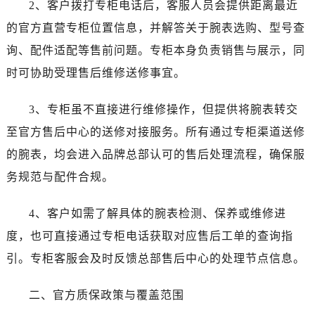
2、客户拨打专柜电话后，客服人员会提供距离最近
石家庄市长安区中山东路39号勒泰中心写字楼B座13层07室（需提前预约）
西安市碑林区南关正街88号华侨城长安国际中心E座6楼10室（需提前预约）
的官方直营专柜位置信息，并解答关于腕表选购、型号查
海口市龙华区金贸东路5号海口华润大厦B座17层1707室（需提前预约）
询、配件适配等售前问题。专柜本身负责销售与展示，同
唐山市路南区新华东道100号万达广场写字楼A座10层1002室（需提前预约）
时可协助受理售后维修送修事宜。
台州市椒江区东海大道1800号腾达中心东1幢20楼2002室（需提前预约）
内蒙古自治区呼和浩特市玉泉区大学西街70号华润万象城写字楼（鄂尔多斯大厦）23层2326室（需提前预约）
3、专柜虽不直接进行维修操作，但提供将腕表转交
甘肃省兰州市七里河区西津西路16号兰州中心写字楼21层2102室（需提前预约）
至官方售后中心的送修对接服务。所有通过专柜渠道送修
重庆市解放碑渝中区民权路28号英利国际金融中心写字楼20层01室（需提前预约）
的腕表，均会进入品牌总部认可的售后处理流程，确保服
黑龙江省大庆市萨尔图区会战大街帝舵售后服务中心（需提前预约）
务规范与配件合规。
黑龙江省鹤岗市向阳区红军路帝舵售后服务中心（需提前预约）
黑龙江省黑河市爱辉区中央街帝舵售后服务中心（需提前预约）
4、客户如需了解具体的腕表检测、保养或维修进
黑龙江省鸡西市鸡冠区红军路帝舵售后服务中心（需提前预约）
度，也可直接通过专柜电话获取对应售后工单的查询指
黑龙江省佳木斯市向阳区长安路帝舵售后服务中心（需提前预约）
引。专柜客服会及时反馈总部售后中心的处理节点信息。
黑龙江省牡丹江市东安区太平路帝舵售后服务中心（需提前预约）
黑龙江省七台河市桃山区大同街帝舵售后服务中心（需提前预约）
二、官方质保政策与覆盖范围
黑龙江省齐齐哈尔市龙沙区龙华路帝舵售后服务中心（需提前预约）