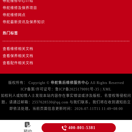
帝舵维修中心介绍
新疆维吾尔自治区铁门关市兴疆路帝舵售后服务中心（需提前预约）
帝舵维修及保养项目
新疆维吾尔自治区图木舒克市图木舒克市中兴街帝舵售后服务中心（需提前预约）
帝舵维修网点
新疆维吾尔自治区吐鲁番市高昌区文化中路文化中路帝舵售后服务中心（需提前预约）
帝舵最新资讯及保养知识
新疆维吾尔自治区乌苏市乌鲁木齐北路帝舵售后服务中心（需提前预约）
热门标签
新疆维吾尔自治区五家渠市长征西街帝舵售后服务中心（需提前预约）
新疆维吾尔自治区新星市东风路帝舵售后服务中心（需提前预约）
查看维修相关文档
新疆维吾尔自治区伊宁市解放西路帝舵售后服务中心（需提前预约）
查看保养相关文档
贵州省安顺市西秀区中华南路帝舵售后服务中心（需提前预约）
查看配件相关文档
贵州省毕节市七星关区松山路帝舵售后服务中心（需提前预约）
贵州省六盘水市钟山区钟山大道帝舵售后服务中心（需提前预约）
版权所有：
Copyright ©
帝舵售后维修服务中心
All Rights Reserved
贵州省黔东南苗族侗族自治州凯里市北京西路帝舵售后服务中心（需提前预约）
ICP备案/许可证号：
鲁ICP备2025179091号-35
|
XML
贵州省黔西南布依族苗族自治州兴义市大道与桔香路交汇处帝舵售后服务中心（需提前预约）
如权利人或知情人士发现本站内容存在事实错误或涉及版权、名誉权等侵权问
贵州省铜仁市碧江区民主路帝舵售后服务中心（需提前预约）
题，请通过邮箱：2557628530@qq.com 与我们联系，我们将在收到通知后立
即依法处理。当前页面信息更新时间：2026-07-11T11:11:49+08:00
贵州省遵义市红花岗区共青大道与嵩山路交叉口帝舵售后服务中心（需提前预约）
四川省阿坝州市马尔康市团结街帝舵售后服务中心（需提前预约）

四川省巴中市巴州区江北大道帝舵售后服务中心（需提前预约）

400-801-5381
预约