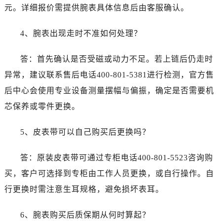
山东省济南市历下区经十路11111号华润中心写字楼（万象城）15层1508室帝舵售后服务中心（需提前预约）
元。详细报价需提供腕表具体信息后由客服确认。
山东省济宁市任城区太白楼路帝舵售后服务中心（需提前预约）
山东省莱芜市文化南路8号银座商城名表维修一楼名表维修帝舵售后服务中心（需提前预约）
4、腕表出现走时不准如何处理？
山东省临沂市兰山区解放路帝舵售后服务中心（需提前预约）
答：首先确认是否受磁或动力不足。若上链后仍走时
山东省日照市东港区烟台路帝舵售后服务中心（需提前预约）
山东省泰安市泰山区财源街道泰山大街帝舵售后服务中心（需提前预约）
异常，建议联系售后电话400-801-5381进行检测，官方售
山东省威海市环翠区新威海路89号振华商厦一楼名表维修帝舵售后服务中心（需提前预约）
后中心会使用专业设备测量摆幅与偏振，确定是否需要机
山东省潍坊市奎文区东风东街帝舵售后服务中心（需提前预约）
芯保养或零件更换。
山东省枣庄市滕州市北辛路与善国路交叉口帝舵售后服务中心（需提前预约）
山东省淄博市张店区金晶大道帝舵售后服务中心（需提前预约）
5、皮表带可以自己购买后更换吗？
上海市黄浦区南京东路299号宏伊国际广场写字楼8层806室帝舵售后服务中心（需提前预约）
上海市徐汇区虹桥路3号港汇中心2座37层3705室帝舵售后服务中心（需提前预约）
答：原装皮表带可通过专柜电话400-801-5523咨询购
浙江省杭州市上城区钱江路1366号华润大厦A座5层503-5室帝舵售后服务中心（需提前预约）
买，客户可选择到专柜由工作人员更换，或自行操作。自
浙江省湖州市吴兴区劳动路帝舵售后服务中心（需提前预约）
行更换时需注意生耳规格，避免损坏表耳。
浙江省嘉兴市南湖区广益路705号嘉兴世界贸易中心A座13层1304室帝舵售后服务中心（需提前预约）
浙江省金华市金东区东市南街777号金华万达广场4号楼22楼2209室帝舵售后服务中心（需提前预约）
6、腕表购买后质保期从何时算起？