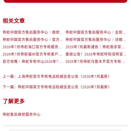
河南省南阳市宛城区范蠡东路与南都路交叉口帝舵售后服务中心（需提前预约）
河南省平顶山市卫东区建设路帝舵售后服务中心（需提前预约）
河南省濮阳市大华龙区开州路绿城路交叉口帝舵售后服务中心（需提前预约）
相关文章
河南省三门峡市湖滨区和平路帝舵售后服务中心（需提前预约）
帝舵中国官方售后服务中心｜维修地址及售后服务热线权威信息声明（2026年7月最新）
帝舵中国官方售后服务中心｜全部网点地址及电话权威信息通告（2026年7月最新）
河南省商丘市梁园区神火大道帝舵售后服务中心（需提前预约）
帝舵中国官方售后服务中心｜官方地址与客服热线权威信息声明（2026年7月最新）
帝舵中国官方售后服务中心｜详细地址与24小时客服电话权威信息声明（2026年7月最新）
河南省新乡市红旗区人民路帝舵售后服务中心（需提前预约）
2026年7月帝舵海口官方专柜服务热线大全+客户咨询通道公开
2026年7月最新通告｜帝舵南京官方专柜服务热线一键获取攻略
河南省信阳市浉河区东方红大道帝舵售后服务中心（需提前预约）
2026年7月帝舵福州官方专柜客户服务热线全攻略｜权威信息汇总
重磅公告！2026年帝舵呼和浩特官方专柜客户服务电话全新上线
河南省许昌市魏都区建安大道与八龙路交叉口帝舵售后服务中心（需提前预约）
官方攻略｜帝舵专柜中山2026年7月最新客户服务电话及信息
2026年7月帝舵乌鲁木齐官方专柜服务指南，客户热线速查
河南省郑州市二七区民主路10号华润大厦29层2905室帝舵售后服务中心（需提前预约）
河南省周口市川汇区七一路帝舵售后服务中心（需提前预约）
上一篇：
上海帝舵官方专柜电话权威信息公告（2026年7月最新）
河南省驻马店市驿城区乐山大道与置地大道交叉口帝舵售后服务中心（需提前预约）
下一篇：
帝舵中国官方专柜电话权威信息公告（2026年7月最新）
湖北省鄂州市鄂城区文星大道帝舵售后服务中心（需提前预约）
湖北省黄冈市黄州区赤壁大道帝舵售后服务中心（需提前预约）
了解更多
湖北省黄石市黄石港区武汉路帝舵售后服务中心（需提前预约）
帝舵售后维修服务中心
湖北省荆门市东宝中天街步行街帝舵售后服务中心（需提前预约）
湖北省荆州市荆州区荆中路帝舵售后服务中心（需提前预约）