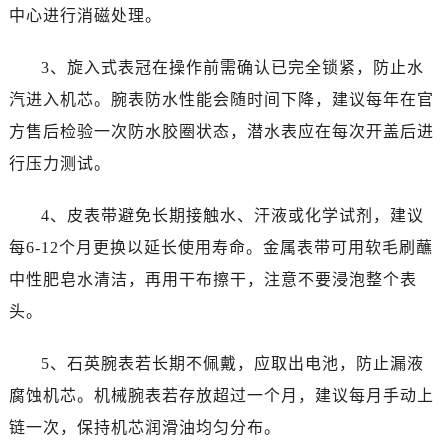
内蒙古自治区赤峰市红山区哈达街帝舵售后服务中心（需提前预约）
中心进行消磁处理。
内蒙古自治区鄂尔多斯市东胜区伊金霍洛街帝舵售后服务中心（需提前预约）
内蒙古自治区呼伦贝尔市海拉尔区中央街帝舵售后服务中心（需提前预约）
3、旋入式表冠在操作前需确认已完全锁紧，防止水
内蒙古自治区通辽市科尔沁区明仁大街帝舵售后服务中心（需提前预约）
汽进入机芯。腕表防水性能会随时间下降，建议每年在官
内蒙古自治区乌海市海勃湾区人民南路帝舵售后服务中心（需提前预约）
方售后检验一次防水胶圈状态，潜水表应在每次开盖后进
内蒙古自治区乌兰察布市集宁区恩和大街帝舵售后服务中心（需提前预约）
行压力测试。
内蒙古自治区锡林郭勒盟市锡林浩特市光明街与额尔敦路交叉口帝舵售后服务中心（需提前预约）
内蒙古自治区兴安盟市乌兰浩特市兴安大街帝舵售后服务中心（需提前预约）
4、皮表带避免长期接触水、汗液或化学试剂，建议
山西省大同市平城区迎宾街帝舵售后服务中心（需提前预约）
每6-12个月更换以延长使用寿命。金属表带可用软毛刷蘸
山西省晋城市城区黄华街帝舵售后服务中心（需提前预约）
中性肥皂水清洁，再用干布擦干，注意不要浸泡整个表
山西省晋中市榆次区顺城街帝舵售后服务中心（需提前预约）
头。
山西省临汾市尧都区解放路帝舵售后服务中心（需提前预约）
山西省吕梁市离石区永宁中路与建设街交叉口帝舵售后服务中心（需提前预约）
5、石英腕表若长期不佩戴，应取出电池，防止漏液
山西省朔州市朔城区怡西路与鄯阳西街交汇处帝舵售后服务中心（需提前预约）
腐蚀机芯。机械腕表若存放超过一个月，建议每月手动上
山西省忻州市忻府区和平东街与七一南路交叉口帝舵售后服务中心（需提前预约）
链一次，保持机芯润滑油均匀分布。
山西省阳泉市郊区平阳东街与新城大道交叉口帝舵售后服务中心（需提前预约）