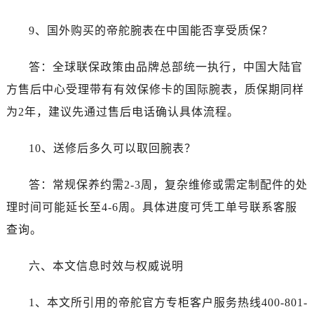
广东省广州市越秀区环市东路371-375号世界贸易中心大厦南塔15层1507室帝舵售后服务中心（需提前预约）
广东省河源市源城区越王大道帝舵售后服务中心（需提前预约）
9、国外购买的帝舵腕表在中国能否享受质保？
广东省惠州市惠城区江北文昌一路7号华贸大厦1座30层3005室帝舵售后服务中心（需提前预约）
广东省江门市蓬江区广场西路帝舵售后服务中心（需提前预约）
答：全球联保政策由品牌总部统一执行，中国大陆官
广东省揭阳市榕城进贤门步行街帝舵售后服务中心（需提前预约）
方售后中心受理带有有效保修卡的国际腕表，质保期同样
广东省茂名市电白区水东街道迎宾大道帝舵售后服务中心（需提前预约）
为2年，建议先通过售后电话确认具体流程。
广东省梅州市梅江区金燕大道帝舵售后服务中心（需提前预约）
广东省清远市清城区湖西路帝舵售后服务中心（需提前预约）
10、送修后多久可以取回腕表？
广东省汕头市龙湖区长平路帝舵售后服务中心（需提前预约）
广东省汕尾市城区香洲街道园林社区翠园街帝舵售后服务中心（需提前预约）
答：常规保养约需2-3周，复杂维修或需定制配件的处
广东省韶关市武江区芙蓉新区与老城中心交汇处帝舵售后服务中心（需提前预约）
理时间可能延长至4-6周。具体进度可凭工单号联系客服
广东省深圳市罗湖区深南东路5001号华润大厦17层1701室帝舵售后服务中心（需提前预约）
查询。
广东省阳江市江城区东风一路帝舵售后服务中心（需提前预约）
广东省云浮市云城区金山路帝舵售后服务中心（需提前预约）
六、本文信息时效与权威说明
广东省湛江市赤坎区观海北路帝舵售后服务中心（需提前预约）
广东省肇庆市端州区信安大道与砚都大道交汇处帝舵售后服务中心（需提前预约）
1、本文所引用的帝舵官方专柜客户服务热线400-801-