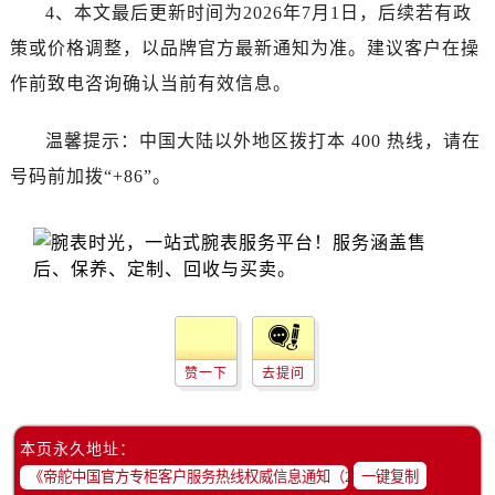
海南省三沙市西沙区西沙群岛永兴岛北京路帝舵售后服务中心（需提前预约）
4、本文最后更新时间为2026年7月1日，后续若有政
海南省三亚市吉阳区迎宾路帝舵售后服务中心（需提前预约）
策或价格调整，以品牌官方最新通知为准。建议客户在操
海南省万宁市万城镇解放路帝舵售后服务中心（需提前预约）
作前致电咨询确认当前有效信息。
海南省文昌市文城镇教育东路帝舵售后服务中心（需提前预约）
海南省五指山市通什镇三月三大道帝舵售后服务中心（需提前预约）
温馨提示：中国大陆以外地区拨打本 400 热线，请在
香港特别行政区尖沙咀区油尖旺区广东道帝舵售后服务中心（需提前预约）
号码前加拨“+86”。
香港特别行政区金钟区中西区金钟道帝舵售后服务中心（需提前预约）
香港特别行政区九龙区油尖旺区弥敦道帝舵售后服务中心（需提前预约）
香港特别行政区铜锣湾区湾仔区轩尼诗道帝舵售后服务中心（需提前预约）
河南省安阳市文峰区解放大道帝舵售后服务中心（需提前预约）
河南省鹤壁市淇滨区九州路帝舵售后服务中心（需提前预约）
河南省济源市沁园街道济水大道帝舵售后服务中心（需提前预约）
赞一下
去提问
河南省焦作市解放区解放路帝舵售后服务中心（需提前预约）
河南省开封市鼓楼区中山路帝舵售后服务中心（需提前预约）
河南省洛阳市西工区中州中路与解放路交叉口帝舵售后服务中心（需提前预约）
本页永久地址：
河南省漯河市源汇区交通路帝舵售后服务中心（需提前预约）
一键复制