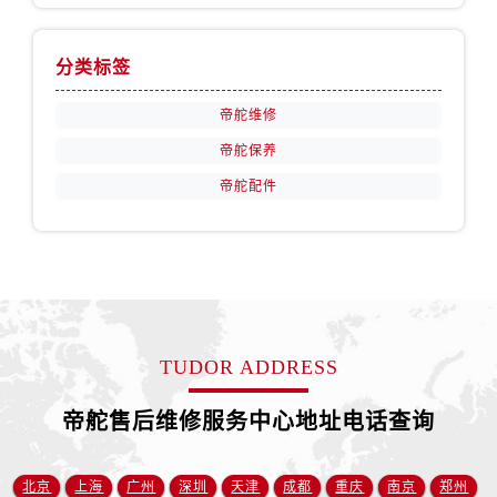
甘肃省张掖市甘州区民乐北路帝舵售后服务中心（需提前预约）
宁夏回族自治区固原市原州区文化街帝舵售后服务中心（需提前预约）
分类标签
宁夏回族自治区石嘴山市大武口区贺兰山路帝舵售后服务中心（需提前预约）
宁夏回族自治区吴忠市利通区开元大道帝舵售后服务中心（需提前预约）
帝舵维修
宁夏回族自治区银川市兴庆区新华东路97号新百中心C馆一层C1-18号商铺帝舵售后服务中心（需提前预约）
帝舵保养
宁夏回族自治区中卫市沙坡头区鼓楼东街帝舵售后服务中心（需提前预约）
帝舵配件
青海省果洛藏族自治州玛沁县团结路帝舵售后服务中心（需提前预约）
青海省海北藏族自治州海晏县将军路帝舵售后服务中心（需提前预约）
青海省海东市乐都区滨河路帝舵售后服务中心（需提前预约）
青海省海南藏族自治州共和县青海湖大街帝舵售后服务中心（需提前预约）
青海省海西蒙古族藏族自治州德令哈市柴达木路帝舵售后服务中心（需提前预约）
青海省黄南藏族自治州同仁市德合隆路帝舵售后服务中心（需提前预约）
TUDOR ADDRESS
青海省西宁市城西区海湖新区西关大道帝舵售后服务中心（需提前预约）
青海省玉树藏族自治州结古镇胜利路帝舵售后服务中心（需提前预约）
帝舵售后维修服务中心地址电话查询
陕西省安康市汉滨区金州路帝舵售后服务中心（需提前预约）
陕西省宝鸡市渭滨区经二路帝舵售后服务中心（需提前预约）
北京
上海
广州
深圳
天津
成都
重庆
南京
郑州