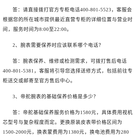
江苏省盐城市盐都区世纪大道5号盐城金融城写字楼1号楼16层1604室帝舵售后服务中心（需提前预约）
答：请直接拨打官方专柜电话400-801-5523，客服会
江苏省扬州市邗江区国展路29号星耀天地写字楼1号楼18层1803室帝舵售后服务中心（需提前预约）
根据您的所在城市提供最近直营专柜的详细位置与营业时
江苏省镇江市京口区中山东路帝舵售后服务中心（需提前预约）
江西省抚州市临川区赣东大道帝舵售后服务中心（需提前预约）
间，服务时间为8:00至22:00。
江西省赣州市章贡区文清路帝舵售后服务中心（需提前预约）
2、腕表需要保养时应该联系哪个电话？
江西省吉安市吉州区井冈山大道帝舵售后服务中心（需提前预约）
江西省景德镇市珠山区珠山中路帝舵售后服务中心（需提前预约）
答：腕表保养、维修或检测需求，可拨打售后电话
江西省九江市浔阳区浔阳路帝舵售后服务中心（需提前预约）
400-801-5381，客服将引导您选择送修方式，包括前往专
江西省南昌市红谷滩新区红谷中大道998号绿地双子塔（中央广场）A1座办公楼14层1407室帝舵售后服务中心（需提前预约）
江西省萍乡市安源区萍安北大道与康庄路交叉口帝舵售后服务中心（需提前预约）
柜送交或邮寄至官方售后中心。
江西省上饶市信州区滨江西路帝舵售后服务中心（需提前预约）
3、帝舵腕表的基础保养价格是多少？
江西省新余市渝水区北湖西路帝舵售后服务中心（需提前预约）
江西省宜春市袁州区中山中路帝舵售后服务中心（需提前预约）
答：帝舵基础保养服务价格为1580元，具体费用视机
江西省鹰潭市月湖区胜利东路帝舵售后服务中心（需提前预约）
芯型号与复杂程度而定。更换原装皮表带价格区间为
山东省德州市德城区东风中路帝舵售后服务中心（需提前预约）
山东省东营市东营区济南路帝舵售后服务中心（需提前预约）
1500-2000元，换表蒙费用为1380元，换电池费用为280