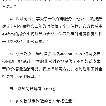
安徽省铜陵市铜官区石城大道帝舵售后服务中心（需提前预约）
三周。”
安徽省芜湖市镜湖区中山路步行街帝舵售后服务中心（需提前预约）
安徽省宣城市宣州区叠嶂西路帝舵售后服务中心（需提前预约）
4、深圳刘先生享受了一次保养服务，他说：“我按照
福建省龙岩市新罗区九一南路帝舵售后服务中心（需提前预约）
建议分别在佩戴第三年的时候做了全面保养，官方售后中
福建省南平市建阳区人民西路帝舵售后服务中心（需提前预约）
心给出的报价比我预想中合理，保养后走时精度恢复到日
福建省宁德市蕉城区天湖东路帝舵售后服务中心（需提前预约）
差-1到+2秒，非常满意。”
福建省莆田市城厢区霞林街道荔华东大道帝舵售后服务中心（需提前预约）
福建省三明市三元区东乾二路帝舵售后服务中心（需提前预约）
5、杭州赵女士通过售后电话400-801-5381咨询换表
福建省漳州市龙文区步港路帝舵售后服务中心（需提前预约）
带问题，她提到：“客服非常耐心地提供了不同款式皮表
江苏省常州市新北区龙锦路1590号现代传媒中心5号楼10层1008室帝舵售后服务中心（需提前预约）
江苏省淮安市清江浦区淮海北路帝舵售后服务中心（需提前预约）
带的价格和适配情况，我选择邮寄方式，收到后用工具自
江苏省连云港市海州区通灌北路帝舵售后服务中心（需提前预约）
行更换，操作简单。”
江苏省南京市秦淮区中山南路1号南京中心22层22-C1-C3室帝舵售后服务中心（需提前预约）
江苏省宿迁市宿城区西湖路帝舵售后服务中心（需提前预约）
五、常见问题解答（FAQ）
江苏省泰州市海陵区永定东路399号置地商务中心东塔（华润万象城）17层1706室帝舵售后服务中心（需提前预约）
1、如何确认我附近的官方专柜位置？
江苏省徐州市鼓楼区淮海东路29号苏宁广场IFC国际金融中心35层3508室帝舵售后服务中心（需提前预约）