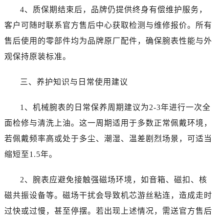
辽宁省抚顺市新抚区东一路帝舵售后服务中心（需提前预约）
4、质保期结束后，品牌仍提供终身有偿维护服务，
辽宁省阜新市海州区解放大街帝舵售后服务中心（需提前预约）
客户可随时联系官方售后中心获取检测与维修报价。所有
辽宁省葫芦岛市连山区中央路帝舵售后服务中心（需提前预约）
售后使用的零部件均为品牌原厂配件，确保腕表性能与外
辽宁省锦州市古塔区中央大街帝舵售后服务中心（需提前预约）
观保持原装标准。
辽宁省辽阳市白塔区新运大街帝舵售后服务中心（需提前预约）
辽宁省盘锦市兴隆台区石油大街帝舵售后服务中心（需提前预约）
三、养护知识与日常使用建议
辽宁省铁岭市银州区南马路帝舵售后服务中心（需提前预约）
辽宁省营口市站前区市府路与渤海大街交叉口帝舵售后服务中心（需提前预约）
1、机械腕表的日常保养周期建议为2-3年进行一次全
辽宁省沈阳市沈河区中街路137号亨得利名表维修授权店1楼帝舵售后服务中心（需提前预约）
面检修与清洗上油。这一周期适用于多数正常佩戴环境，
辽宁省沈阳市沈河区中街路83号亨得利名表维修授权店1楼帝舵售后服务中心（需提前预约）
若佩戴频率高或处于多尘、潮湿、温差剧烈场景，可适当
北京市朝阳区建国门外大街甲6号华熙国际中心D座11层1102室帝舵售后服务中心（需提前预约）
缩短至1.5年。
北京市东城区东长安街1号王府井东方广场W3座6层602室帝舵售后服务中心（需提前预约）
河北省保定市竞秀区朝阳北大街北国先天下帝舵售后服务中心（需提前预约）
2、腕表应避免接触强磁场环境，如音箱、磁扣、核
内蒙古自治区阿拉善盟市左旗土尔扈特大街帝舵售后服务中心（需提前预约）
磁共振设备等。磁场干扰会导致机芯游丝粘连，造成走时
内蒙古自治区巴彦淖尔市临河区新华街帝舵售后服务中心（需提前预约）
内蒙古自治区包头市青山区幸福路甲3号王府井百货名表维修帝舵售后服务中心（需提前预约）
过快或过慢，甚至停摆。若出现上述情况，需送官方售后