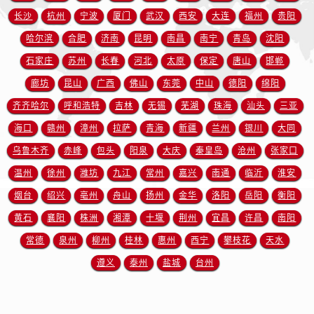
陕西省汉中市汉台区北大街帝舵售后服务中心（需提前预约）
长沙
杭州
宁波
厦门
武汉
西安
大连
福州
贵阳
陕西省商洛市商州区州城街帝舵售后服务中心（需提前预约）
哈尔滨
合肥
济南
昆明
南昌
南宁
青岛
沈阳
陕西省铜川市王益区红旗街帝舵售后服务中心（需提前预约）
石家庄
苏州
长春
河北
太原
保定
唐山
邯郸
陕西省渭南市临渭区东风大街帝舵售后服务中心（需提前预约）
陕西省咸阳市秦都区沣西新城统一西路与白马河路交汇处帝舵售后服务中心（需提前预约）
廊坊
昆山
广西
佛山
东莞
中山
德阳
绵阳
陕西省延安市宝塔区中心街帝舵售后服务中心（需提前预约）
齐齐哈尔
呼和浩特
吉林
无锡
芜湖
珠海
汕头
三亚
陕西省榆林市榆阳区长兴路帝舵售后服务中心（需提前预约）
海口
赣州
漳州
拉萨
青海
新疆
兰州
银川
大同
新疆维吾尔自治区阿克苏市东大街帝舵售后服务中心（需提前预约）
乌鲁木齐
赤峰
包头
阳泉
大庆
秦皇岛
沧州
张家口
新疆维吾尔自治区阿拉尔市胜利大道帝舵售后服务中心（需提前预约）
温州
徐州
潍坊
九江
常州
嘉兴
南通
临沂
淮安
新疆维吾尔自治区阿拉山口市友好路帝舵售后服务中心（需提前预约）
烟台
绍兴
亳州
舟山
扬州
金华
洛阳
岳阳
衡阳
新疆维吾尔自治区阿勒泰市解放路帝舵售后服务中心（需提前预约）
黄石
襄阳
株洲
湘潭
十堰
荆州
宜昌
许昌
南阳
新疆维吾尔自治区阿图什市光明路帝舵售后服务中心（需提前预约）
新疆维吾尔自治区白杨市军垦路帝舵售后服务中心（需提前预约）
常德
泉州
柳州
桂林
惠州
西宁
攀枝花
天水
新疆维吾尔自治区北屯市团结路帝舵售后服务中心（需提前预约）
遵义
泰州
盐城
台州
新疆维吾尔自治区博乐市博乐市北京路帝舵售后服务中心（需提前预约）
新疆维吾尔自治区昌吉市延安北路帝舵售后服务中心（需提前预约）