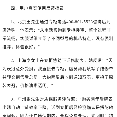
山西省运城市盐湖区河东街帝舵售后服务中心（需提前预约）
四、用户真实使用反馈摘录
山西省长治市潞州区英雄中路帝舵售后服务中心（需提前预约）
山西省太原市迎泽区迎泽街道解放路15号亨得利名表维修授权店3楼帝舵售后服务中心（需提前预约）
1、北京王先生通过专柜电话400-801-5523咨询后到
天津市和平区赤峰道136号天津国际金融中心26层2603室帝舵售后服务中心（需提前预约）
店选购，他表示：“从电话咨询到专柜接待，整个过程非
安徽省安庆市迎江区人民路帝舵售后服务中心（需提前预约）
常流畅，客服详细介绍了不同型号的机芯特点，没有强制
安徽省蚌埠市蚌山区淮河路帝舵售后服务中心（需提前预约）
安徽省亳州市谯城区魏武大道帝舵售后服务中心（需提前预约）
推荐，体验很好。”
安徽省池州市贵池区长江路帝舵售后服务中心（需提前预约）
2、上海李女士在专柜协助下送修腕表，她反馈：“因
安徽省滁州市琅琊区南谯北路帝舵售后服务中心（需提前预约）
安徽省阜阳市颍州区颍州北路帝舵售后服务中心（需提前预约）
为表冠意外受损，我直接去专柜，店员帮我填写了维修单
安徽省淮北市相山区淮海路帝舵售后服务中心（需提前预约）
并转交到售后总部，大约两周后收到通知取表，更换了原
安徽省淮南市田家庵区国庆中路帝舵售后服务中心（需提前预约）
装表冠，价格清晰透明。”
安徽省黄山市屯溪区黄山西路帝舵售后服务中心（需提前预约）
安徽省六安市金安区解放中路帝舵售后服务中心（需提前预约）
3、广州张先生对质保服务评价道：“购买两年后腕表
安徽省马鞍山市雨山区湖南西路帝舵售后服务中心（需提前预约）
出现自动上链效率下降，送到专柜后经检测确认是摆陀轴
安徽省宿州市埇桥区人民中路帝舵售后服务中心（需提前预约）
承问题，因为还在质保期内，全程免费处理，来回时间约