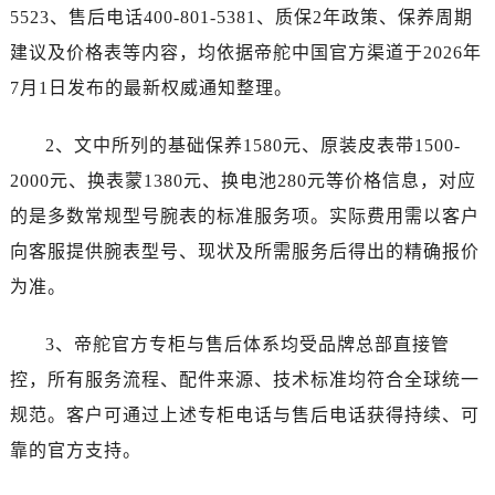
广西壮族自治区百色市右江区中山二路帝舵售后服务中心（需提前预约）
5523、售后电话400-801-5381、质保2年政策、保养周期
广西壮族自治区北海市海城区北京路帝舵售后服务中心（需提前预约）
建议及价格表等内容，均依据帝舵中国官方渠道于2026年
广西壮族自治区崇左市江州区石景林街道友谊大道与丽川路交汇处帝舵售后服务中心（需提前预约）
7月1日发布的最新权威通知整理。
广西壮族自治区防城港市港口区金花茶大道帝舵售后服务中心（需提前预约）
广西壮族自治区贵港市港北区港城街道布山大道与仙衣路交叉口帝舵售后服务中心（需提前预约）
2、文中所列的基础保养1580元、原装皮表带1500-
广西壮族自治区桂林市秀峰区红岭路帝舵售后服务中心（需提前预约）
2000元、换表蒙1380元、换电池280元等价格信息，对应
广西壮族自治区河池市金城江区金城江街道朝阳路帝舵售后服务中心（需提前预约）
的是多数常规型号腕表的标准服务项。实际费用需以客户
广西壮族自治区贺州市八步区城东街道灵峰南路帝舵售后服务中心（需提前预约）
向客服提供腕表型号、现状及所需服务后得出的精确报价
广西壮族自治区来宾市兴宾区桂中大道帝舵售后服务中心（需提前预约）
为准。
广西壮族自治区柳州市城中区中山中路帝舵售后服务中心（需提前预约）
广西壮族自治区钦州市钦南区金海湾东大街帝舵售后服务中心（需提前预约）
3、帝舵官方专柜与售后体系均受品牌总部直接管
广西壮族自治区梧州市万秀区龙湖镇高旺路帝舵售后服务中心（需提前预约）
控，所有服务流程、配件来源、技术标准均符合全球统一
广西壮族自治区玉林市玉州区金玉路帝舵售后服务中心（需提前预约）
海南省儋州市儋州市那大镇兰洋北路帝舵售后服务中心（需提前预约）
规范。客户可通过上述专柜电话与售后电话获得持续、可
海南省东方市八所镇解放西路帝舵售后服务中心（需提前预约）
靠的官方支持。
海南省琼海市嘉积镇东风路帝舵售后服务中心（需提前预约）