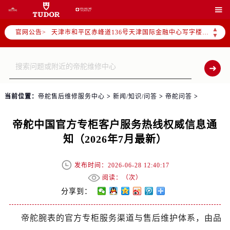
北京市朝阳区建国门外大街甲6号华熙国际中心写字楼D座11层1102室（需提前预约）

天津市和平区赤峰道136号天津国际金融中心写字楼26层2603室（需提前预约）
▲
官网公告>
上海市徐汇区虹桥路3号港汇中心写字楼2座37层3705室（需提前预约）
▼
上海市黄浦区南京东路299号宏伊国际广场写字楼8层806室（需提前预约）
南京市秦淮区中山南路1号（新街口）南京中心写字楼22层C1-1室（需提前预约）
常州市新北区龙锦路1590号现代传媒中心写字楼5号楼10层1008室（需提前预约）
徐州市鼓楼区淮海东路29号苏宁广场IFC国际金融中心写字楼35层3508室（需提前预约）
当前位置：
帝舵售后维修服务中心
>
新闻/知识/问答
>
帝舵问答
>
扬州市邗江区国展路29号星耀天地写字楼1号楼18层1803室（需提前预约）
盐城市盐都区世纪大道5号盐城金融城写字楼1号楼16层1604室（需提前预约）
帝舵中国官方专柜客户服务热线权威信息通
泰州市海陵区永定东路399号置地商务中心东塔写字楼（华润万象城）17层1706室（需提前预约）
知（2026年7月最新）
宁波市江北区大闸南路500号来福士广场办公楼20层2009室（需提前预约）
杭州市上城区钱江路1366号华润大厦写字楼A座5层503-5室（需提前预约）
发布时间：2026-06-28 12:40:17
金华市金东区东市南街777号金华万达广场写字楼4号楼22层2209室（需提前预约）
阅读：（
次）
绍兴市越城区胜利东路379号世茂天际中心写字楼8层805室（需提前预约）
分享到：
嘉兴市南湖区广益路705号嘉兴世界贸易中心写字楼A座13层1304室（需提前预约）
帝舵腕表的官方专柜服务渠道与售后维护体系，由品
南昌市红谷滩新区红谷中大道998号绿地双子塔（中央广场）A1座办公楼14层07室（需提前预约）