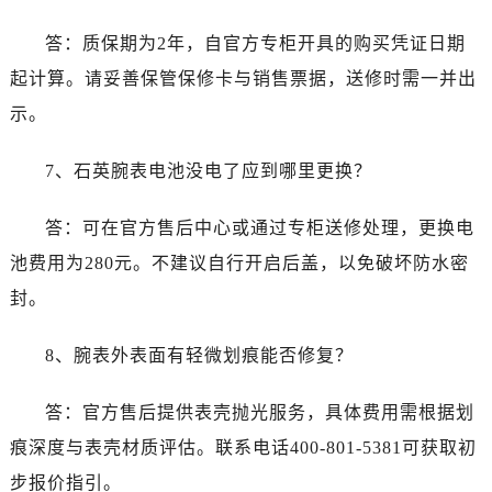
浙江省丽水市莲都区解放街帝舵售后服务中心（需提前预约）
浙江省宁波市江北区大闸南路500号来福士广场办公楼20层2009室帝舵售后服务中心（需提前预约）
答：质保期为2年，自官方专柜开具的购买凭证日期
浙江省衢州市柯城区上街帝舵售后服务中心（需提前预约）
起计算。请妥善保管保修卡与销售票据，送修时需一并出
浙江省绍兴市越城区胜利东路379号世茂天际中心写字楼8层805室帝舵售后服务中心（需提前预约）
示。
浙江省舟山市定海区解放东路帝舵售后服务中心（需提前预约）
澳门特别行政区大堂区议事亭前地（新马路）帝舵售后服务中心（需提前预约）
7、石英腕表电池没电了应到哪里更换？
澳门特别行政区风顺堂区南湾大马路帝舵售后服务中心（需提前预约）
澳门特别行政区花地玛堂区关闸广场帝舵售后服务中心（需提前预约）
答：可在官方售后中心或通过专柜送修处理，更换电
澳门特别行政区花王堂区大三巴商圈帝舵售后服务中心（需提前预约）
池费用为280元。不建议自行开启后盖，以免破坏防水密
澳门特别行政区嘉模堂区官也街帝舵售后服务中心（需提前预约）
封。
澳门省路氹城市金光大道帝舵售后服务中心（需提前预约）
澳门特别行政区望德堂区塔石广场帝舵售后服务中心（需提前预约）
8、腕表外表面有轻微划痕能否修复？
福建省福州市鼓楼区五四路128-1号恒力城写字楼15层03室帝舵售后服务中心（需提前预约）
福建省厦门市思明区湖滨东路95号万象城华润大厦B座11层1104室帝舵售后服务中心（需提前预约）
答：官方售后提供表壳抛光服务，具体费用需根据划
广东省潮州市潮安区新风路与潮汕路交汇处帝舵售后服务中心（需提前预约）
痕深度与表壳材质评估。联系电话400-801-5381可获取初
广东省广州市天河区天河路230号万菱汇国际中心A塔7层704室帝舵售后服务中心（需提前预约）
步报价指引。