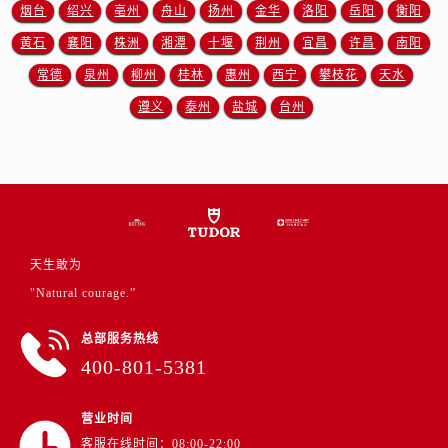
海南省琼海市嘉积镇东风路帝舵售后服务中心（需提前预约）
烟台
绍兴
亳州
舟山
扬州
金华
洛阳
岳阳
衡阳
海南省三沙市西沙区西沙群岛永兴岛北京路帝舵售后服务中心（需提前预约）
黄石
襄阳
株洲
湘潭
十堰
荆州
宜昌
许昌
南阳
海南省三亚市吉阳区迎宾路帝舵售后服务中心（需提前预约）
常德
泉州
柳州
桂林
惠州
西宁
攀枝花
天水
海南省万宁市万城镇解放路帝舵售后服务中心（需提前预约）
遵义
泰州
盐城
台州
海南省文昌市文城镇教育东路帝舵售后服务中心（需提前预约）
海南省五指山市通什镇三月三大道帝舵售后服务中心（需提前预约）
香港特别行政区尖沙咀区油尖旺区广东道帝舵售后服务中心（需提前预约）
香港特别行政区金钟区中西区金钟道帝舵售后服务中心（需提前预约）
香港特别行政区九龙区油尖旺区弥敦道帝舵售后服务中心（需提前预约）
香港特别行政区铜锣湾区湾仔区轩尼诗道帝舵售后服务中心（需提前预约）
天生敢为
河南省安阳市文峰区解放大道帝舵售后服务中心（需提前预约）
"Natural courage.”
河南省鹤壁市淇滨区九州路帝舵售后服务中心（需提前预约）
总部服务热线
河南省济源市沁园街道济水大道帝舵售后服务中心（需提前预约）
400-801-5381
河南省焦作市解放区解放路帝舵售后服务中心（需提前预约）
河南省开封市鼓楼区中山路帝舵售后服务中心（需提前预约）
营业时间
河南省洛阳市西工区中州中路与解放路交叉口帝舵售后服务中心（需提前预约）
客服在线时间：08:00-22:00