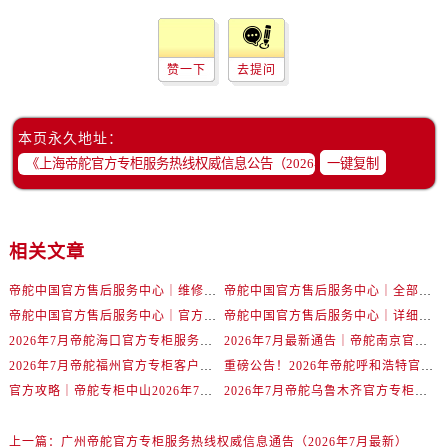
江苏省徐州市鼓楼区淮海东路29号苏宁广场IFC国际金融中心35层3508室帝舵售后服务中心（需提前预约）
江苏省盐城市盐都区世纪大道5号盐城金融城写字楼1号楼16层1604室帝舵售后服务中心（需提前预约）
江苏省扬州市邗江区国展路29号星耀天地写字楼1号楼18层1803室帝舵售后服务中心（需提前预约）
赞一下
去提问
江苏省镇江市京口区中山东路帝舵售后服务中心（需提前预约）
江西省抚州市临川区赣东大道帝舵售后服务中心（需提前预约）
本页永久地址：
江西省赣州市章贡区文清路帝舵售后服务中心（需提前预约）
一键复制
江西省吉安市吉州区井冈山大道帝舵售后服务中心（需提前预约）
江西省景德镇市珠山区珠山中路帝舵售后服务中心（需提前预约）
江西省九江市浔阳区浔阳路帝舵售后服务中心（需提前预约）
相关文章
江西省南昌市红谷滩新区红谷中大道998号绿地双子塔（中央广场）A1座办公楼14层1407室帝舵售后服务中心（需提前预约）
江西省萍乡市安源区萍安北大道与康庄路交叉口帝舵售后服务中心（需提前预约）
帝舵中国官方售后服务中心｜维修地址及售后服务热线权威信息声明（2026年7月最新）
帝舵中国官方售后服务中心｜全部网点地址及电话权威信息通告（2026年7月最新）
江西省上饶市信州区滨江西路帝舵售后服务中心（需提前预约）
帝舵中国官方售后服务中心｜官方地址与客服热线权威信息声明（2026年7月最新）
帝舵中国官方售后服务中心｜详细地址与24小时客服电话权威信息声明（2026年7月最新）
2026年7月帝舵海口官方专柜服务热线大全+客户咨询通道公开
2026年7月最新通告｜帝舵南京官方专柜服务热线一键获取攻略
江西省新余市渝水区北湖西路帝舵售后服务中心（需提前预约）
2026年7月帝舵福州官方专柜客户服务热线全攻略｜权威信息汇总
重磅公告！2026年帝舵呼和浩特官方专柜客户服务电话全新上线
江西省宜春市袁州区中山中路帝舵售后服务中心（需提前预约）
官方攻略｜帝舵专柜中山2026年7月最新客户服务电话及信息
2026年7月帝舵乌鲁木齐官方专柜服务指南，客户热线速查
江西省鹰潭市月湖区胜利东路帝舵售后服务中心（需提前预约）
山东省德州市德城区东风中路帝舵售后服务中心（需提前预约）
上一篇：
广州帝舵官方专柜服务热线权威信息通告（2026年7月最新）