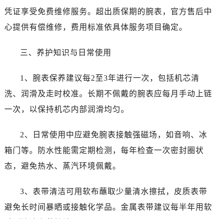
昆明市盘龙区北京路928号同德昆明广场写字楼10层06室（需提前预约）
凭证享受免费维修服务。超出质保期的腕表，官方售后中
石家庄市长安区中山东路39号勒泰中心写字楼B座13层07室（需提前预约）
心提供有偿维修，费用标准依具体服务项目确定。
西安市碑林区南关正街88号华侨城长安国际中心E座6楼10室（需提前预约）
海口市龙华区金贸东路5号海口华润大厦B座17层1707室（需提前预约）
三、养护知识与日常使用
唐山市路南区新华东道100号万达广场写字楼A座10层1002室（需提前预约）
台州市椒江区东海大道1800号腾达中心东1幢20楼2002室（需提前预约）
1、腕表保养建议每2至3年进行一次，包括机芯清
内蒙古自治区呼和浩特市玉泉区大学西街70号华润万象城写字楼（鄂尔多斯大厦）23层2326室（需提前预约）
洗、润滑及走时校准。长期不佩戴的腕表应每月手动上链
甘肃省兰州市七里河区西津西路16号兰州中心写字楼21层2102室（需提前预约）
一次，以保持机芯内部润滑均匀。
重庆市解放碑渝中区民权路28号英利国际金融中心写字楼20层01室（需提前预约）
黑龙江省大庆市萨尔图区会战大街帝舵售后服务中心（需提前预约）
2、日常使用中应避免腕表接触强磁场，如音响、冰
黑龙江省鹤岗市向阳区红军路帝舵售后服务中心（需提前预约）
箱门等。防水性能需定期检测，每年检查一次密封圈状
黑龙江省黑河市爱辉区中央街帝舵售后服务中心（需提前预约）
态，避免热水、蒸汽环境佩戴。
黑龙江省鸡西市鸡冠区红军路帝舵售后服务中心（需提前预约）
黑龙江省佳木斯市向阳区长安路帝舵售后服务中心（需提前预约）
3、表带清洁可用软布蘸取少量清水擦拭，皮质表带
黑龙江省牡丹江市东安区太平路帝舵售后服务中心（需提前预约）
避免长时间暴晒或接触化学品。金属表带建议每半年用软
黑龙江省七台河市桃山区大同街帝舵售后服务中心（需提前预约）