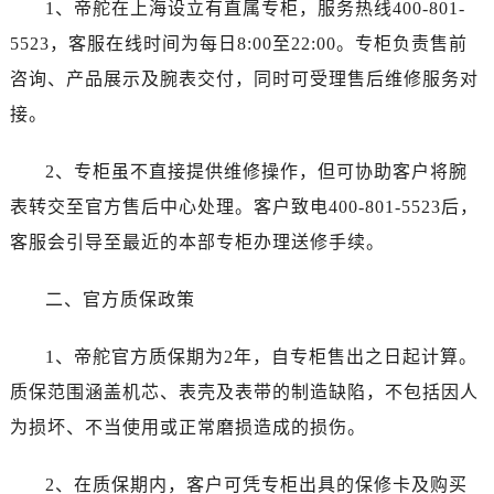
温州市鹿城区锦绣路1067号置信广场10层1015室（需提前预约）
1、帝舵在上海设立有直属专柜，服务热线400-801-
哈尔滨市道里区友谊西路600号富力中心T2座写字楼29层03室（需提前预约）
5523，客服在线时间为每日8:00至22:00。专柜负责售前
大连市中山区人民路15号国际金融大厦7层G室（需提前预约）
咨询、产品展示及腕表交付，同时可受理售后维修服务对
佛山市禅城区季华五路57号万科金融中心C座12层1205室（需提前预约）
接。
东莞市东城街道鸿福东路1号民盈国贸中心T1写字楼9层907室（需提前预约）
无锡市梁溪区人民中路139号恒隆广场写字楼1座11层1104室（需提前预约）
2、专柜虽不直接提供维修操作，但可协助客户将腕
南通市崇川区工农路57号圆融广场写字楼16层1603室（需提前预约）
表转交至官方售后中心处理。客户致电400-801-5523后，
苏州市苏州工业园区星港街199号苏州中心办公楼C座22层08室（需提前预约）
客服会引导至最近的本部专柜办理送修手续。
武汉市江汉区解放大道686号世界贸易大厦38层09室（需提前预约）
南宁市青秀区金湖路59号地王大厦12楼1224室（需提前预约）
二、官方质保政策
合肥市蜀山区潜山路111号万象城华润大厦B座12楼03室（需提前预约）
泉州市丰泽区宝洲路729号浦西万达中心写字楼A座7楼709室（需提前预约）
1、帝舵官方质保期为2年，自专柜售出之日起计算。
青岛市南区山东路6号华润大厦B座22层04室（需提前预约）
质保范围涵盖机芯、表壳及表带的制造缺陷，不包括因人
烟台市芝罘区胜利路139号万达金融中心A座907室（需提前预约）
为损坏、不当使用或正常磨损造成的损伤。
长春市朝阳区西安大路727号中银大厦A座(旺进大厦)18层09室（需提前预约）
贵阳市南明区都司高架桥路33号亨特国际金融中心14楼14D（需提前预约）
2、在质保期内，客户可凭专柜出具的保修卡及购买