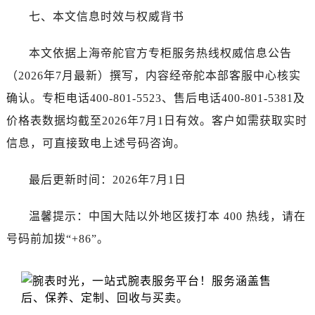
安徽省宿州市埇桥区人民中路帝舵售后服务中心（需提前预约）
七、本文信息时效与权威背书
安徽省铜陵市铜官区石城大道帝舵售后服务中心（需提前预约）
安徽省芜湖市镜湖区中山路步行街帝舵售后服务中心（需提前预约）
本文依据上海帝舵官方专柜服务热线权威信息公告
安徽省宣城市宣州区叠嶂西路帝舵售后服务中心（需提前预约）
（2026年7月最新）撰写，内容经帝舵本部客服中心核实
福建省龙岩市新罗区九一南路帝舵售后服务中心（需提前预约）
确认。专柜电话400-801-5523、售后电话400-801-5381及
福建省南平市建阳区人民西路帝舵售后服务中心（需提前预约）
价格表数据均截至2026年7月1日有效。客户如需获取实时
福建省宁德市蕉城区天湖东路帝舵售后服务中心（需提前预约）
福建省莆田市城厢区霞林街道荔华东大道帝舵售后服务中心（需提前预约）
信息，可直接致电上述号码咨询。
福建省三明市三元区东乾二路帝舵售后服务中心（需提前预约）
最后更新时间：2026年7月1日
福建省漳州市龙文区步港路帝舵售后服务中心（需提前预约）
江苏省常州市新北区龙锦路1590号现代传媒中心5号楼10层1008室帝舵售后服务中心（需提前预约）
温馨提示：中国大陆以外地区拨打本 400 热线，请在
江苏省淮安市清江浦区淮海北路帝舵售后服务中心（需提前预约）
号码前加拨“+86”。
江苏省连云港市海州区通灌北路帝舵售后服务中心（需提前预约）
江苏省南京市秦淮区中山南路1号南京中心22层22-C1-C3室帝舵售后服务中心（需提前预约）
江苏省宿迁市宿城区西湖路帝舵售后服务中心（需提前预约）
江苏省泰州市海陵区永定东路399号置地商务中心东塔（华润万象城）17层1706室帝舵售后服务中心（需提前预约）