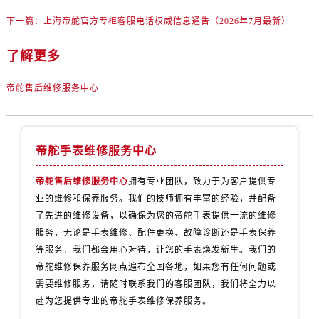
山东省东营市东营区济南路帝舵售后服务中心（需提前预约）
下一篇：
上海帝舵官方专柜客服电话权威信息通告（2026年7月最新）
山东省济南市历下区经十路11111号华润中心写字楼（万象城）15层1508室帝舵售后服务中心（需提前预约）
山东省济宁市任城区太白楼路帝舵售后服务中心（需提前预约）
了解更多
山东省莱芜市文化南路8号银座商城名表维修一楼名表维修帝舵售后服务中心（需提前预约）
山东省临沂市兰山区解放路帝舵售后服务中心（需提前预约）
帝舵售后维修服务中心
山东省日照市东港区烟台路帝舵售后服务中心（需提前预约）
山东省泰安市泰山区财源街道泰山大街帝舵售后服务中心（需提前预约）
山东省威海市环翠区新威海路89号振华商厦一楼名表维修帝舵售后服务中心（需提前预约）
帝舵手表维修服务中心
山东省潍坊市奎文区东风东街帝舵售后服务中心（需提前预约）
帝舵售后维修服务中心
拥有专业团队，致力于为客户提供专
山东省枣庄市滕州市北辛路与善国路交叉口帝舵售后服务中心（需提前预约）
业的维修和保养服务。我们的技师拥有丰富的经验，并配备
山东省淄博市张店区金晶大道帝舵售后服务中心（需提前预约）
了先进的维修设备，以确保为您的帝舵手表提供一流的维修
上海市黄浦区南京东路299号宏伊国际广场写字楼8层806室帝舵售后服务中心（需提前预约）
服务，无论是手表维修、配件更换、故障诊断还是手表保养
上海市徐汇区虹桥路3号港汇中心2座37层3705室帝舵售后服务中心（需提前预约）
等服务，我们都会用心对待，让您的手表焕发新生。我们的
浙江省杭州市上城区钱江路1366号华润大厦A座5层503-5室帝舵售后服务中心（需提前预约）
帝舵维修保养服务网点遍布全国各地，如果您有任何问题或
浙江省湖州市吴兴区劳动路帝舵售后服务中心（需提前预约）
需要维修服务，请随时联系我们的客服团队，我们将全力以
赴为您提供专业的帝舵手表维修保养服务。
浙江省嘉兴市南湖区广益路705号嘉兴世界贸易中心A座13层1304室帝舵售后服务中心（需提前预约）