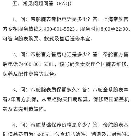
辽宁省丹东市振兴区七经街帝舵售后服务中心（需提前预约）
五、常见问题问答（FAQ）
辽宁省抚顺市新抚区东一路帝舵售后服务中心（需提前预约）
辽宁省阜新市海州区解放大街帝舵售后服务中心（需提前预约）
1、问：帝舵腕表专柜电话是多少？答：上海帝舵官
辽宁省葫芦岛市连山区中央路帝舵售后服务中心（需提前预约）
方专柜服务热线为400-801-5523，服务时间8:00至22:00，
辽宁省锦州市古塔区中央大街帝舵售后服务中心（需提前预约）
可咨询腕表购买、款式及售后送修事宜。
辽宁省辽阳市白塔区新运大街帝舵售后服务中心（需提前预约）
辽宁省盘锦市兴隆台区石油大街帝舵售后服务中心（需提前预约）
2、问：帝舵官方售后电话是多少？答：帝舵官方售
辽宁省铁岭市银州区南马路帝舵售后服务中心（需提前预约）
后电话为400-801-5381，该号码负责受理全国腕表维修、
辽宁省营口市站前区市府路与渤海大街交叉口帝舵售后服务中心（需提前预约）
保养及配件更换等业务。
辽宁省沈阳市沈河区中街路137号亨得利名表维修授权店1楼帝舵售后服务中心（需提前预约）
辽宁省沈阳市沈河区中街路83号亨得利名表维修授权店1楼帝舵售后服务中心（需提前预约）
3、问：帝舵腕表质保期多久？答：帝舵全系腕表享
北京市朝阳区建国门外大街甲6号华熙国际中心D座11层1102室帝舵售后服务中心（需提前预约）
有2年官方质保，从专柜购买日期起算，保修范围涵盖机
北京市东城区东长安街1号王府井东方广场W3座6层602室帝舵售后服务中心（需提前预约）
芯及表壳制造缺陷。
河北省保定市竞秀区朝阳北大街北国先天下帝舵售后服务中心（需提前预约）
内蒙古自治区阿拉善盟市左旗土尔扈特大街帝舵售后服务中心（需提前预约）
4、问：帝舵基础保养价格是多少？答：帝舵腕表基
内蒙古自治区巴彦淖尔市临河区新华街帝舵售后服务中心（需提前预约）
础保养费用为1580元，包含机芯清洗、润滑及走时校准。