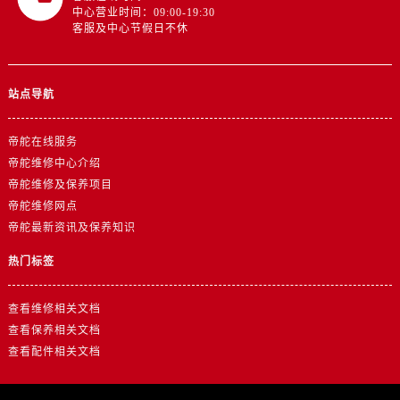
河南省漯河市源汇区交通路帝舵售后服务中心（需提前预约）
中心营业时间：09:00-19:30
客服及中心节假日不休
河南省南阳市宛城区范蠡东路与南都路交叉口帝舵售后服务中心（需提前预约）
河南省平顶山市卫东区建设路帝舵售后服务中心（需提前预约）
河南省濮阳市大华龙区开州路绿城路交叉口帝舵售后服务中心（需提前预约）
站点导航
河南省三门峡市湖滨区和平路帝舵售后服务中心（需提前预约）
河南省商丘市梁园区神火大道帝舵售后服务中心（需提前预约）
帝舵在线服务
河南省新乡市红旗区人民路帝舵售后服务中心（需提前预约）
帝舵维修中心介绍
河南省信阳市浉河区东方红大道帝舵售后服务中心（需提前预约）
帝舵维修及保养项目
河南省许昌市魏都区建安大道与八龙路交叉口帝舵售后服务中心（需提前预约）
帝舵维修网点
帝舵最新资讯及保养知识
河南省郑州市二七区民主路10号华润大厦29层2905室帝舵售后服务中心（需提前预约）
河南省周口市川汇区七一路帝舵售后服务中心（需提前预约）
热门标签
河南省驻马店市驿城区乐山大道与置地大道交叉口帝舵售后服务中心（需提前预约）
湖北省鄂州市鄂城区文星大道帝舵售后服务中心（需提前预约）
查看维修相关文档
湖北省黄冈市黄州区赤壁大道帝舵售后服务中心（需提前预约）
查看保养相关文档
查看配件相关文档
湖北省黄石市黄石港区武汉路帝舵售后服务中心（需提前预约）
湖北省荆门市东宝中天街步行街帝舵售后服务中心（需提前预约）