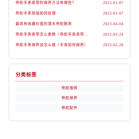
广东省广州市天河区天河路230号万菱汇国际中心A塔7层704室帝舵售后服务中心（需提前预约）
帝舵手表表带的保养方法有哪些？
2023-01-07
广东省广州市越秀区环市东路371-375号世界贸易中心大厦南塔15层1507室帝舵售后服务中心（需提前预约）
帝舵手表受磁如何处理
2023-01-07
广东省河源市源城区越王大道帝舵售后服务中心（需提前预约）
最具有收藏价值的潜水帝舵腕表
2023-04-04
广东省惠州市惠城区江北文昌一路7号华贸大厦1座30层3005室帝舵售后服务中心（需提前预约）
帝舵手表表带怎么更换（帝舵手表表带如何更换)
2023-03-24
广东省江门市蓬江区广场西路帝舵售后服务中心（需提前预约）
帝舵手表保养该怎么做（手表如何保养）
2023-02-28
广东省揭阳市榕城进贤门步行街帝舵售后服务中心（需提前预约）
广东省茂名市电白区水东街道迎宾大道帝舵售后服务中心（需提前预约）
广东省梅州市梅江区金燕大道帝舵售后服务中心（需提前预约）
广东省清远市清城区湖西路帝舵售后服务中心（需提前预约）
分类标签
广东省汕头市龙湖区长平路帝舵售后服务中心（需提前预约）
帝舵维修
广东省汕尾市城区香洲街道园林社区翠园街帝舵售后服务中心（需提前预约）
广东省韶关市武江区芙蓉新区与老城中心交汇处帝舵售后服务中心（需提前预约）
帝舵保养
广东省深圳市罗湖区深南东路5001号华润大厦17层1701室帝舵售后服务中心（需提前预约）
帝舵配件
广东省阳江市江城区东风一路帝舵售后服务中心（需提前预约）
广东省云浮市云城区金山路帝舵售后服务中心（需提前预约）
广东省湛江市赤坎区观海北路帝舵售后服务中心（需提前预约）