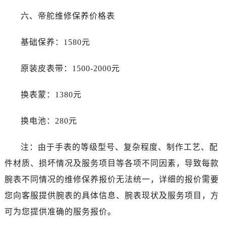
山西省阳泉市郊区平阳东街与新城大道交叉口帝舵售后服务中心（需提前预约）
六、帝舵维修保养价格表
山西省运城市盐湖区河东街帝舵售后服务中心（需提前预约）
山西省长治市潞州区英雄中路帝舵售后服务中心（需提前预约）
基础保养：1580元
山西省太原市迎泽区迎泽街道解放路15号亨得利名表维修授权店3楼帝舵售后服务中心（需提前预约）
天津市和平区赤峰道136号天津国际金融中心26层2603室帝舵售后服务中心（需提前预约）
原装皮表带：1500-2000元
安徽省安庆市迎江区人民路帝舵售后服务中心（需提前预约）
安徽省蚌埠市蚌山区淮河路帝舵售后服务中心（需提前预约）
换表蒙：1380元
安徽省亳州市谯城区魏武大道帝舵售后服务中心（需提前预约）
安徽省池州市贵池区长江路帝舵售后服务中心（需提前预约）
换电池：280元
安徽省滁州市琅琊区南谯北路帝舵售后服务中心（需提前预约）
安徽省阜阳市颍州区颍州北路帝舵售后服务中心（需提前预约）
注：由于手表的等级型号、复杂程度、制作工艺、配
安徽省淮北市相山区淮海路帝舵售后服务中心（需提前预约）
件材质、损坏情况及服务项目等各项不同因素，导致每款
安徽省淮南市田家庵区国庆中路帝舵售后服务中心（需提前预约）
腕表不同情况的维修保养报价无法统一，详细的报价需要
安徽省黄山市屯溪区黄山西路帝舵售后服务中心（需提前预约）
您向客服提供腕表的具体信息、腕表现状及服务项目，方
安徽省六安市金安区解放中路帝舵售后服务中心（需提前预约）
可为您提供准确的服务报价。
安徽省马鞍山市雨山区湖南西路帝舵售后服务中心（需提前预约）