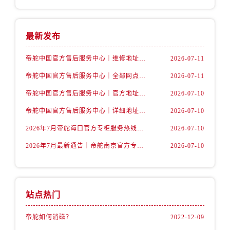
浙江省金华市金东区东市南街777号金华万达广场4号楼22楼2209室帝舵售后服务中心（需提前预约）
浙江省丽水市莲都区解放街帝舵售后服务中心（需提前预约）
浙江省宁波市江北区大闸南路500号来福士广场办公楼20层2009室帝舵售后服务中心（需提前预约）
最新发布
浙江省衢州市柯城区上街帝舵售后服务中心（需提前预约）
帝舵中国官方售后服务中心｜维修地址及售后服务热线权威信息声明（2026年7月最新）
2026-07-11
浙江省绍兴市越城区胜利东路379号世茂天际中心写字楼8层805室帝舵售后服务中心（需提前预约）
浙江省舟山市定海区解放东路帝舵售后服务中心（需提前预约）
帝舵中国官方售后服务中心｜全部网点地址及电话权威信息通告（2026年7月最新）
2026-07-11
澳门特别行政区大堂区议事亭前地（新马路）帝舵售后服务中心（需提前预约）
帝舵中国官方售后服务中心｜官方地址与客服热线权威信息声明（2026年7月最新）
2026-07-10
澳门特别行政区风顺堂区南湾大马路帝舵售后服务中心（需提前预约）
帝舵中国官方售后服务中心｜详细地址与24小时客服电话权威信息声明（2026年7月最新）
2026-07-10
澳门特别行政区花地玛堂区关闸广场帝舵售后服务中心（需提前预约）
2026年7月帝舵海口官方专柜服务热线大全+客户咨询通道公开
2026-07-10
澳门特别行政区花王堂区大三巴商圈帝舵售后服务中心（需提前预约）
2026年7月最新通告｜帝舵南京官方专柜服务热线一键获取攻略
2026-07-10
澳门特别行政区嘉模堂区官也街帝舵售后服务中心（需提前预约）
澳门省路氹城市金光大道帝舵售后服务中心（需提前预约）
澳门特别行政区望德堂区塔石广场帝舵售后服务中心（需提前预约）
福建省福州市鼓楼区五四路128-1号恒力城写字楼15层03室帝舵售后服务中心（需提前预约）
站点热门
福建省厦门市思明区湖滨东路95号万象城华润大厦B座11层1104室帝舵售后服务中心（需提前预约）
帝舵如何消磁？
2022-12-09
广东省潮州市潮安区新风路与潮汕路交汇处帝舵售后服务中心（需提前预约）