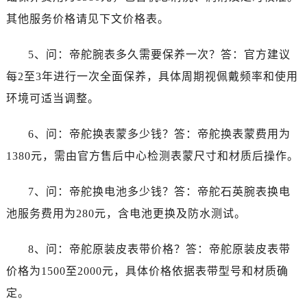
内蒙古自治区包头市青山区幸福路甲3号王府井百货名表维修帝舵售后服务中心（需提前预约）
其他服务价格请见下文价格表。
内蒙古自治区赤峰市红山区哈达街帝舵售后服务中心（需提前预约）
内蒙古自治区鄂尔多斯市东胜区伊金霍洛街帝舵售后服务中心（需提前预约）
5、问：帝舵腕表多久需要保养一次？答：官方建议
内蒙古自治区呼伦贝尔市海拉尔区中央街帝舵售后服务中心（需提前预约）
每2至3年进行一次全面保养，具体周期视佩戴频率和使用
内蒙古自治区通辽市科尔沁区明仁大街帝舵售后服务中心（需提前预约）
环境可适当调整。
内蒙古自治区乌海市海勃湾区人民南路帝舵售后服务中心（需提前预约）
内蒙古自治区乌兰察布市集宁区恩和大街帝舵售后服务中心（需提前预约）
6、问：帝舵换表蒙多少钱？答：帝舵换表蒙费用为
内蒙古自治区锡林郭勒盟市锡林浩特市光明街与额尔敦路交叉口帝舵售后服务中心（需提前预约）
1380元，需由官方售后中心检测表蒙尺寸和材质后操作。
内蒙古自治区兴安盟市乌兰浩特市兴安大街帝舵售后服务中心（需提前预约）
山西省大同市平城区迎宾街帝舵售后服务中心（需提前预约）
7、问：帝舵换电池多少钱？答：帝舵石英腕表换电
山西省晋城市城区黄华街帝舵售后服务中心（需提前预约）
池服务费用为280元，含电池更换及防水测试。
山西省晋中市榆次区顺城街帝舵售后服务中心（需提前预约）
山西省临汾市尧都区解放路帝舵售后服务中心（需提前预约）
8、问：帝舵原装皮表带价格？答：帝舵原装皮表带
山西省吕梁市离石区永宁中路与建设街交叉口帝舵售后服务中心（需提前预约）
价格为1500至2000元，具体价格依据表带型号和材质确
山西省朔州市朔城区怡西路与鄯阳西街交汇处帝舵售后服务中心（需提前预约）
山西省忻州市忻府区和平东街与七一南路交叉口帝舵售后服务中心（需提前预约）
定。