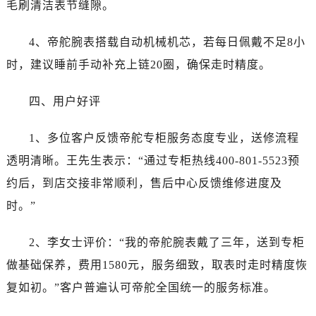
黑龙江省齐齐哈尔市龙沙区龙华路帝舵售后服务中心（需提前预约）
毛刷清洁表节缝隙。
黑龙江省双鸭山市尖山区新兴大街帝舵售后服务中心（需提前预约）
4、帝舵腕表搭载自动机械机芯，若每日佩戴不足8小
黑龙江省绥化市北林区新华街与康庄路交叉口帝舵售后服务中心（需提前预约）
黑龙江省伊春市伊美区通河路帝舵售后服务中心（需提前预约）
时，建议睡前手动补充上链20圈，确保走时精度。
吉林省白城市洮北区明仁南街帝舵售后服务中心（需提前预约）
四、用户好评
吉林省白山市浑江区浑江大街帝舵售后服务中心（需提前预约）
吉林省吉林市船营区河南街帝舵售后服务中心（需提前预约）
1、多位客户反馈帝舵专柜服务态度专业，送修流程
吉林省辽源市龙山区人民大街帝舵售后服务中心（需提前预约）
透明清晰。王先生表示：“通过专柜热线400-801-5523预
吉林省梅河口市新华街道梅河大街帝舵售后服务中心（需提前预约）
吉林省四平市铁东区紫气大路与南九经街交汇处帝舵售后服务中心（需提前预约）
约后，到店交接非常顺利，售后中心反馈维修进度及
吉林省松原市宁江区五环大街帝舵售后服务中心（需提前预约）
时。”
吉林省通化市东昌区环通乡江南大街帝舵售后服务中心（需提前预约）
吉林省延边市延吉市解放路帝舵售后服务中心（需提前预约）
2、李女士评价：“我的帝舵腕表戴了三年，送到专柜
辽宁省鞍山市铁东区站前街帝舵售后服务中心（需提前预约）
做基础保养，费用1580元，服务细致，取表时走时精度恢
辽宁省本溪市平山区胜利路帝舵售后服务中心（需提前预约）
复如初。”客户普遍认可帝舵全国统一的服务标准。
辽宁省朝阳市双塔区新华路帝舵售后服务中心（需提前预约）