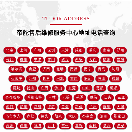
广东省肇庆市端州区信安大道与砚都大道交汇处帝舵售后服务中心（需提前预约）
广西壮族自治区百色市右江区中山二路帝舵售后服务中心（需提前预约）
TUDOR ADDRESS
广西壮族自治区北海市海城区北京路帝舵售后服务中心（需提前预约）
广西壮族自治区崇左市江州区石景林街道友谊大道与丽川路交汇处帝舵售后服务中心（需提前预约）
帝舵售后维修服务中心地址电话查询
广西壮族自治区防城港市港口区金花茶大道帝舵售后服务中心（需提前预约）
广西壮族自治区贵港市港北区港城街道布山大道与仙衣路交叉口帝舵售后服务中心（需提前预约）
北京
上海
广州
深圳
天津
成都
重庆
南京
郑州
广西壮族自治区桂林市秀峰区红岭路帝舵售后服务中心（需提前预约）
广西壮族自治区河池市金城江区金城江街道朝阳路帝舵售后服务中心（需提前预约）
长沙
杭州
宁波
厦门
武汉
西安
大连
福州
贵阳
广西壮族自治区贺州市八步区城东街道灵峰南路帝舵售后服务中心（需提前预约）
哈尔滨
合肥
济南
昆明
南昌
南宁
青岛
沈阳
广西壮族自治区来宾市兴宾区桂中大道帝舵售后服务中心（需提前预约）
石家庄
苏州
长春
河北
太原
保定
唐山
邯郸
广西壮族自治区柳州市城中区中山中路帝舵售后服务中心（需提前预约）
廊坊
昆山
广西
佛山
东莞
中山
德阳
绵阳
广西壮族自治区钦州市钦南区金海湾东大街帝舵售后服务中心（需提前预约）
齐齐哈尔
呼和浩特
吉林
无锡
芜湖
珠海
汕头
三亚
广西壮族自治区梧州市万秀区龙湖镇高旺路帝舵售后服务中心（需提前预约）
海口
赣州
漳州
拉萨
青海
新疆
兰州
银川
大同
广西壮族自治区玉林市玉州区金玉路帝舵售后服务中心（需提前预约）
乌鲁木齐
赤峰
包头
阳泉
大庆
秦皇岛
沧州
张家口
海南省儋州市儋州市那大镇兰洋北路帝舵售后服务中心（需提前预约）
海南省东方市八所镇解放西路帝舵售后服务中心（需提前预约）
温州
徐州
潍坊
九江
常州
嘉兴
南通
临沂
淮安