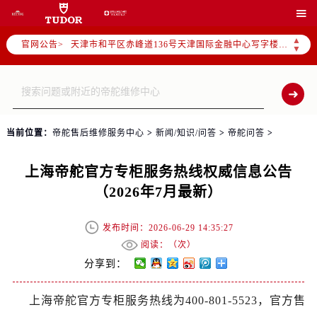
北京市东城区东长安街1号东方广场写字楼W3座6层602室（需提前预约）

北京市朝阳区建国门外大街甲6号华熙国际中心写字楼D座11层1102室（需提前预约）
▲
天津市和平区赤峰道136号天津国际金融中心写字楼26层2603室（需提前预约）
官网公告>
▼
上海市徐汇区虹桥路3号港汇中心写字楼2座37层3705室（需提前预约）
上海市黄浦区南京东路299号宏伊国际广场写字楼8层806室（需提前预约）
南京市秦淮区中山南路1号（新街口）南京中心写字楼22层C1-1室（需提前预约）
常州市新北区龙锦路1590号现代传媒中心写字楼5号楼10层1008室（需提前预约）
当前位置：
帝舵售后维修服务中心
>
新闻/知识/问答
>
帝舵问答
>
徐州市鼓楼区淮海东路29号苏宁广场IFC国际金融中心写字楼35层3508室（需提前预约）
扬州市邗江区国展路29号星耀天地写字楼1号楼18层1803室（需提前预约）
上海帝舵官方专柜服务热线权威信息公告
盐城市盐都区世纪大道5号盐城金融城写字楼1号楼16层1604室（需提前预约）
（2026年7月最新）
泰州市海陵区永定东路399号置地商务中心东塔写字楼（华润万象城）17层1706室（需提前预约）
宁波市江北区大闸南路500号来福士广场办公楼20层2009室（需提前预约）
发布时间：2026-06-29 14:35:27
杭州市上城区钱江路1366号华润大厦写字楼A座5层503-5室（需提前预约）
阅读：（
次）
金华市金东区东市南街777号金华万达广场写字楼4号楼22层2209室（需提前预约）
分享到：
绍兴市越城区胜利东路379号世茂天际中心写字楼8层805室（需提前预约）
上海帝舵官方专柜服务热线为400-801-5523，官方售
嘉兴市南湖区广益路705号嘉兴世界贸易中心写字楼A座13层1304室（需提前预约）