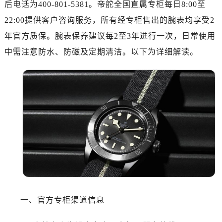
南昌市红谷滩新区红谷中大道998号绿地双子塔（中央广场）A1座办公楼14层07室（需提前预约）
后电话为400-801-5381。帝舵全国直属专柜每日8:00至
济南市历下区经十路11111号华润中心写字楼（万象城）15层1508室（需提前预约）
22:00提供客户咨询服务，所有经专柜售出的腕表均享受2
广州市天河区天河路230号万菱汇国际中心写字楼A塔7层704室（需提前预约）
年官方质保。腕表保养建议每2至3年进行一次，日常使用
广州市越秀区环市东路371-375号世界贸易中心大厦南塔写字楼15层07室（需提前预约）
中需注意防水、防磁及定期清洁。以下为详细解读。
深圳市罗湖区深南东路5001号华润大厦写字楼17层1701室（需提前预约）
惠州市惠城区江北文昌一路7号华贸大厦写字楼1座30层05室（需提前预约）
厦门市思明区湖滨东路95号华润大厦写字楼B座11层1104室（需提前预约）
福州市鼓楼区五四路128-1号恒力城写字楼15层03室（需提前预约）
成都市锦江区人民东路6号SAC东原中心写字楼24层2406B室（需提前预约）
重庆市江北区观音桥步行街2号融恒时代广场写字楼9层902室（需提前预约）
长沙市芙蓉区定王台街道建湘路393号世茂环球金融中心写字楼（芙蓉广场）10层13室（需提前预约）
郑州市二七区铭功路10号华润大厦写字楼29层2905室（需提前预约）
太原市迎泽区解放路15号亨得利名表服务中心（品牌授权店）3层整层（需提前预约）
沈阳市沈河区中街路137号亨得利名表服务中心（品牌授权店）1层整层（需提前预约）
沈阳市沈河区中街路83号亨得利名表服务中心（品牌授权店）1层整层（需提前预约）
一、官方专柜渠道信息
乌鲁木齐市天山区红山路26号时代广场（CCMALL）C座17层17-B（需提前预约）