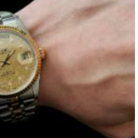
心写字楼（万象城）15层1508室（需提前预约）
际中心写字楼A塔7层704室（需提前预约）
世界贸易中心大厦南塔写字楼15层07室（需提前预约）
厦写字楼17层1701室（需提前预约）
厦写字楼1座30层05室（需提前预约）
字楼B座11层1104室（需提前预约）
写字楼15层03室（需提前预约）
心写字楼24层2406B室（需提前预约）
代广场写字楼9层902室（需提前预约）
号世茂环球金融中心写字楼（芙蓉广场）10层13室（需提前预约
楼29层2905室（需提前预约）
表服务中心（品牌授权店）3层整层（需提前预约）
表服务中心（品牌授权店）1层整层（需提前预约）
表服务中心（品牌授权店）1层整层（需提前预约）
（CCMALL）C座17层17-B（需提前预约）
10层1015室（需提前预约）