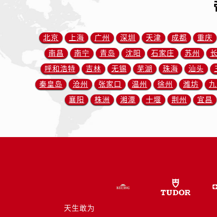
辽宁省抚顺市新抚区东一路帝舵售后
辽宁省阜新市海州区解放大街帝舵售
辽宁省葫芦岛市连山区中央路帝舵售
北京
上海
广州
深圳
天津
成都
重庆
辽宁省锦州市古塔区中央大街帝舵售
南昌
南宁
青岛
沈阳
石家庄
苏州
辽宁省辽阳市白塔区新运大街帝舵售
呼和浩特
吉林
无锡
芜湖
珠海
汕头
辽宁省盘锦市兴隆台区石油大街帝舵
秦皇岛
沧州
张家口
温州
徐州
潍坊
九
辽宁省铁岭市银州区南马路帝舵售后
辽宁省营口市站前区市府路与渤海大
襄阳
株洲
湘潭
十堰
荆州
宜昌
辽宁省沈阳市沈河区中街路137号亨
辽宁省沈阳市沈河区中街路83号亨
北京市朝阳区建国门外大街甲6号华熙
北京市东城区东长安街1号王府井东方
河北省保定市竞秀区朝阳北大街北国
内蒙古自治区阿拉善盟市左旗土尔扈
内蒙古自治区巴彦淖尔市临河区新华
内蒙古自治区包头市青山区幸福路甲
天生敢为