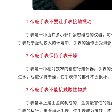
哈尔滨市道里区友谊西路600号富力中
大连市中山区人民路15号国际金融大
佛山市禅城区季华五路57号万科金融中
1,帝舵手表不要让手表接触振动
东莞市东城街道鸿福东路1号民盈国贸
无锡市梁溪区人民中路139号恒隆广场
手表是一种由许多小部件紧密组成的仪器。每
南通市崇川区工农路57号圆融广场写字
手表处于振动较大的环境中，手表的操作会受到影
苏州市苏州工业园区星港街199号苏州
武汉市江汉区解放大道686号世界贸易
2,帝舵手表保持手表干燥
南宁市青秀区金湖路59号地王大厦12
合肥市蜀山区潜山路111号万象城华润
手表是一种相对狭窄的精密行走仪器。手表的
泉州市丰泽区宝洲路729号浦西万达中
进水，也应保持干燥，使手表中的部件不会损坏，
青岛市南区山东路6号华润大厦B座2
烟台市芝罘区胜利路139号万达金融中
3,帝舵手表不能接触酸性物质
长春市朝阳区西安大路727号中银大厦
贵阳市南明区都司高架桥路33号亨特
手表基本上是由金属制成的，金属最害怕的是
昆明市盘龙区北京路928号同德昆明
手表的运行，重会损坏手表，使手表成为废铁，不