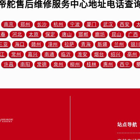
帝舵售后维修服务中心地址电话查
服务中心（需提前预约）
后服务中心（需提前预约）
后服务中心（需提前预约）
南京
郑州
长沙
杭州
宁波
厦门
武汉
西安
后服务中心（需提前预约）
长春
河北
太原
保定
唐山
邯郸
廊坊
昆山
广西
后服务中心（需提前预约）
三亚
海口
赣州
漳州
拉萨
青海
新疆
兰州
银
售后服务中心（需提前预约）
江
常州
嘉兴
南通
临沂
淮安
烟台
绍兴
亳州
服务中心（需提前预约）
街交叉口帝舵售后服务中心（需提前预约）
许昌
南阳
常德
泉州
柳州
桂林
惠州
西宁
得利名表维修授权店1楼帝舵售后服务中心（需提前预约）
得利名表维修授权店1楼帝舵售后服务中心（需提前预约）
国际中心D座11层1102室帝舵售后服务中心（需提前预约）
广场W3座6层602室帝舵售后服务中心（需提前预约）
先天下帝舵售后服务中心（需提前预约）
特大街帝舵售后服务中心（需提前预约）
站点导航
街帝舵售后服务中心（需提前预约）
3号王府井百货名表维修帝舵售后服务中心（需提前预约）