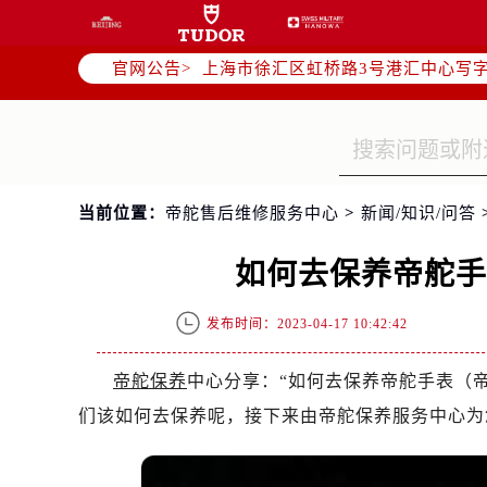
北京市朝阳区建国门外大街甲6号华熙
天津市和平区赤峰道136号天津国际金
官网公告>
上海市徐汇区虹桥路3号港汇中心写字楼
上海市黄浦区南京东路299号宏伊国
南京市秦淮区中山南路1号（新街口）
常州市新北区龙锦路1590号现代传媒
徐州市鼓楼区淮海东路29号苏宁广场I
当前位置：
帝舵售后维修服务中心
>
新闻/知识/问答
扬州市邗江区国展路29号星耀天地写字
盐城市盐都区世纪大道5号盐城金融城写
如何去保养帝舵
泰州市海陵区永定东路399号置地商
宁波市江北区大闸南路500号来福士广
发布时间：2023-04-17 10:42:42
杭州市上城区钱江路1366号华润大厦
金华市金东区东市南街777号金华万达
帝舵保养
中心分享：“如何去保养帝舵手表（
绍兴市越城区胜利东路379号世茂天
们该如何去保养呢，接下来由帝舵保养服务中心为
嘉兴市南湖区广益路705号嘉兴世界贸
南昌市红谷滩新区红谷中大道998号