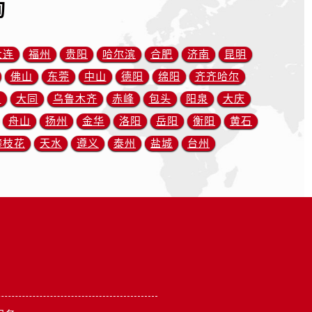
询
大连
福州
贵阳
哈尔滨
合肥
济南
昆明
佛山
东莞
中山
德阳
绵阳
齐齐哈尔
川
大同
乌鲁木齐
赤峰
包头
阳泉
大庆
舟山
扬州
金华
洛阳
岳阳
衡阳
黄石
攀枝花
天水
遵义
泰州
盐城
台州