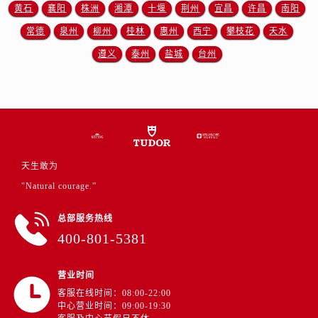
江苏省徐州市鼓楼区淮海东路29号苏宁广场IFC国际金融中心35层3508室帝舵售后服务中心（需提前预约）
黄石
襄阳
株洲
湘潭
十堰
荆州
宜昌
许昌
南阳
江苏省盐城市盐都区世纪大道5号盐城金融城写字楼1号楼16层1604室帝舵售后服务中心（需提前预约）
常德
泉州
柳州
桂林
惠州
西宁
攀枝花
天水
江苏省扬州市邗江区国展路29号星耀天地写字楼1号楼18层1803室帝舵售后服务中心（需提前预约）
遵义
泰州
盐城
台州
江苏省镇江市京口区中山东路帝舵售后服务中心（需提前预约）
江西省抚州市临川区赣东大道帝舵售后服务中心（需提前预约）
江西省赣州市章贡区文清路帝舵售后服务中心（需提前预约）
江西省吉安市吉州区井冈山大道帝舵售后服务中心（需提前预约）
江西省景德镇市珠山区珠山中路帝舵售后服务中心（需提前预约）
江西省九江市浔阳区浔阳路帝舵售后服务中心（需提前预约）
天生敢为
江西省南昌市红谷滩新区红谷中大道998号绿地双子塔（中央广场）A1座办公楼14层1407室帝舵售后服务中心（需提前预约）
"Natural courage.”
江西省萍乡市安源区萍安北大道与康庄路交叉口帝舵售后服务中心（需提前预约）
总部服务热线
江西省上饶市信州区滨江西路帝舵售后服务中心（需提前预约）
400-801-5381
江西省新余市渝水区北湖西路帝舵售后服务中心（需提前预约）
江西省宜春市袁州区中山中路帝舵售后服务中心（需提前预约）
营业时间
江西省鹰潭市月湖区胜利东路帝舵售后服务中心（需提前预约）
客服在线时间：08:00-22:00
山东省德州市德城区东风中路帝舵售后服务中心（需提前预约）
中心营业时间：09:00-19:30