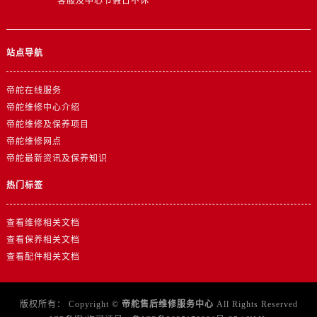
客服及中心节假日不休
山东省东营市东营区济南路帝舵售后服务中心（需提前预约）
山东省济南市历下区经十路11111号华润中心写字楼（万象城）15层1508室帝舵售后服务中心（需提前预约）
山东省济宁市任城区太白楼路帝舵售后服务中心（需提前预约）
站点导航
山东省莱芜市文化南路8号银座商城名表维修一楼名表维修帝舵售后服务中心（需提前预约）
山东省临沂市兰山区解放路帝舵售后服务中心（需提前预约）
帝舵在线服务
山东省日照市东港区烟台路帝舵售后服务中心（需提前预约）
帝舵维修中心介绍
山东省泰安市泰山区财源街道泰山大街帝舵售后服务中心（需提前预约）
帝舵维修及保养项目
帝舵维修网点
山东省威海市环翠区新威海路89号振华商厦一楼名表维修帝舵售后服务中心（需提前预约）
帝舵最新资讯及保养知识
山东省潍坊市奎文区东风东街帝舵售后服务中心（需提前预约）
山东省枣庄市滕州市北辛路与善国路交叉口帝舵售后服务中心（需提前预约）
热门标签
山东省淄博市张店区金晶大道帝舵售后服务中心（需提前预约）
查看维修相关文档
上海市黄浦区南京东路299号宏伊国际广场写字楼8层806室帝舵售后服务中心（需提前预约）
查看保养相关文档
上海市徐汇区虹桥路3号港汇中心2座37层3705室帝舵售后服务中心（需提前预约）
查看配件相关文档
浙江省杭州市上城区钱江路1366号华润大厦A座5层503-5室帝舵售后服务中心（需提前预约）
浙江省湖州市吴兴区劳动路帝舵售后服务中心（需提前预约）
浙江省嘉兴市南湖区广益路705号嘉兴世界贸易中心A座13层1304室帝舵售后服务中心（需提前预约）
版权所有：
Copyright ©
帝舵售后维修服务中心
All Rights Reserved