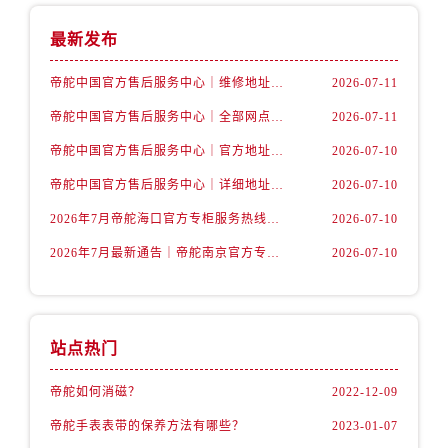
内蒙古自治区包头市青山区幸福路甲3号王府井百货名表维修帝舵售后服务中心（需提前预约）
内蒙古自治区赤峰市红山区哈达街帝舵售后服务中心（需提前预约）
最新发布
内蒙古自治区鄂尔多斯市东胜区伊金霍洛街帝舵售后服务中心（需提前预约）
帝舵中国官方售后服务中心｜维修地址及售后服务热线权威信息声明（2026年7月最新）
2026-07-11
内蒙古自治区呼伦贝尔市海拉尔区中央街帝舵售后服务中心（需提前预约）
帝舵中国官方售后服务中心｜全部网点地址及电话权威信息通告（2026年7月最新）
2026-07-11
内蒙古自治区通辽市科尔沁区明仁大街帝舵售后服务中心（需提前预约）
内蒙古自治区乌海市海勃湾区人民南路帝舵售后服务中心（需提前预约）
帝舵中国官方售后服务中心｜官方地址与客服热线权威信息声明（2026年7月最新）
2026-07-10
内蒙古自治区乌兰察布市集宁区恩和大街帝舵售后服务中心（需提前预约）
帝舵中国官方售后服务中心｜详细地址与24小时客服电话权威信息声明（2026年7月最新）
2026-07-10
内蒙古自治区锡林郭勒盟市锡林浩特市光明街与额尔敦路交叉口帝舵售后服务中心（需提前预约）
2026年7月帝舵海口官方专柜服务热线大全+客户咨询通道公开
2026-07-10
内蒙古自治区兴安盟市乌兰浩特市兴安大街帝舵售后服务中心（需提前预约）
2026年7月最新通告｜帝舵南京官方专柜服务热线一键获取攻略
2026-07-10
山西省大同市平城区迎宾街帝舵售后服务中心（需提前预约）
山西省晋城市城区黄华街帝舵售后服务中心（需提前预约）
山西省晋中市榆次区顺城街帝舵售后服务中心（需提前预约）
山西省临汾市尧都区解放路帝舵售后服务中心（需提前预约）
站点热门
山西省吕梁市离石区永宁中路与建设街交叉口帝舵售后服务中心（需提前预约）
帝舵如何消磁？
2022-12-09
山西省朔州市朔城区怡西路与鄯阳西街交汇处帝舵售后服务中心（需提前预约）
帝舵手表表带的保养方法有哪些？
2023-01-07
山西省忻州市忻府区和平东街与七一南路交叉口帝舵售后服务中心（需提前预约）