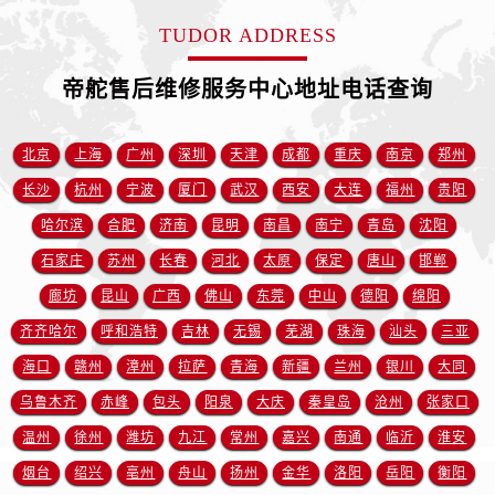
安徽省宿州市埇桥区人民中路帝舵售后服务中心（需提前预约）
TUDOR ADDRESS
安徽省铜陵市铜官区石城大道帝舵售后服务中心（需提前预约）
安徽省芜湖市镜湖区中山路步行街帝舵售后服务中心（需提前预约）
帝舵售后维修服务中心地址电话查询
安徽省宣城市宣州区叠嶂西路帝舵售后服务中心（需提前预约）
福建省龙岩市新罗区九一南路帝舵售后服务中心（需提前预约）
北京
上海
广州
深圳
天津
成都
重庆
南京
郑州
福建省南平市建阳区人民西路帝舵售后服务中心（需提前预约）
长沙
杭州
宁波
厦门
武汉
西安
大连
福州
贵阳
福建省宁德市蕉城区天湖东路帝舵售后服务中心（需提前预约）
福建省莆田市城厢区霞林街道荔华东大道帝舵售后服务中心（需提前预约）
哈尔滨
合肥
济南
昆明
南昌
南宁
青岛
沈阳
福建省三明市三元区东乾二路帝舵售后服务中心（需提前预约）
石家庄
苏州
长春
河北
太原
保定
唐山
邯郸
福建省漳州市龙文区步港路帝舵售后服务中心（需提前预约）
廊坊
昆山
广西
佛山
东莞
中山
德阳
绵阳
江苏省常州市新北区龙锦路1590号现代传媒中心5号楼10层1008室帝舵售后服务中心（需提前预约）
齐齐哈尔
呼和浩特
吉林
无锡
芜湖
珠海
汕头
三亚
江苏省淮安市清江浦区淮海北路帝舵售后服务中心（需提前预约）
海口
赣州
漳州
拉萨
青海
新疆
兰州
银川
大同
江苏省连云港市海州区通灌北路帝舵售后服务中心（需提前预约）
乌鲁木齐
赤峰
包头
阳泉
大庆
秦皇岛
沧州
张家口
江苏省南京市秦淮区中山南路1号南京中心22层22-C1-C3室帝舵售后服务中心（需提前预约）
温州
徐州
潍坊
九江
常州
嘉兴
南通
临沂
淮安
江苏省宿迁市宿城区西湖路帝舵售后服务中心（需提前预约）
江苏省泰州市海陵区永定东路399号置地商务中心东塔（华润万象城）17层1706室帝舵售后服务中心（需提前预约）
烟台
绍兴
亳州
舟山
扬州
金华
洛阳
岳阳
衡阳