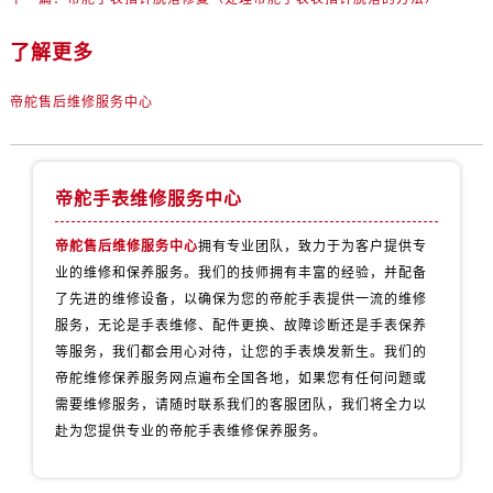
辽宁省丹东市振兴区七经街帝舵售后服务中心（需提前预约）
辽宁省抚顺市新抚区东一路帝舵售后服务中心（需提前预约）
了解更多
辽宁省阜新市海州区解放大街帝舵售后服务中心（需提前预约）
辽宁省葫芦岛市连山区中央路帝舵售后服务中心（需提前预约）
帝舵售后维修服务中心
辽宁省锦州市古塔区中央大街帝舵售后服务中心（需提前预约）
辽宁省辽阳市白塔区新运大街帝舵售后服务中心（需提前预约）
辽宁省盘锦市兴隆台区石油大街帝舵售后服务中心（需提前预约）
帝舵手表维修服务中心
辽宁省铁岭市银州区南马路帝舵售后服务中心（需提前预约）
帝舵售后维修服务中心
拥有专业团队，致力于为客户提供专
辽宁省营口市站前区市府路与渤海大街交叉口帝舵售后服务中心（需提前预约）
业的维修和保养服务。我们的技师拥有丰富的经验，并配备
辽宁省沈阳市沈河区中街路137号亨得利名表维修授权店1楼帝舵售后服务中心（需提前预约）
了先进的维修设备，以确保为您的帝舵手表提供一流的维修
辽宁省沈阳市沈河区中街路83号亨得利名表维修授权店1楼帝舵售后服务中心（需提前预约）
服务，无论是手表维修、配件更换、故障诊断还是手表保养
北京市朝阳区建国门外大街甲6号华熙国际中心D座11层1102室帝舵售后服务中心（需提前预约）
等服务，我们都会用心对待，让您的手表焕发新生。我们的
北京市东城区东长安街1号王府井东方广场W3座6层602室帝舵售后服务中心（需提前预约）
帝舵维修保养服务网点遍布全国各地，如果您有任何问题或
需要维修服务，请随时联系我们的客服团队，我们将全力以
河北省保定市竞秀区朝阳北大街北国先天下帝舵售后服务中心（需提前预约）
赴为您提供专业的帝舵手表维修保养服务。
内蒙古自治区阿拉善盟市左旗土尔扈特大街帝舵售后服务中心（需提前预约）
内蒙古自治区巴彦淖尔市临河区新华街帝舵售后服务中心（需提前预约）