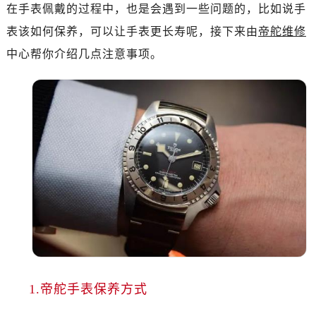
南昌市红谷滩新区红谷中大道998号绿地双子塔（中央广场）A1座办公楼14层07室（需提前预约）
在手表佩戴的过程中，也是会遇到一些问题的，比如说手
济南市历下区经十路11111号华润中心写字楼（万象城）15层1508室（需提前预约）
表该如何保养，可以让手表更长寿呢，接下来由
帝舵维修
广州市天河区天河路230号万菱汇国际中心写字楼A塔7层704室（需提前预约）
中心帮你介绍几点注意事项。
广州市越秀区环市东路371-375号世界贸易中心大厦南塔写字楼15层07室（需提前预约）
深圳市罗湖区深南东路5001号华润大厦写字楼17层1701室（需提前预约）
惠州市惠城区江北文昌一路7号华贸大厦写字楼1座30层05室（需提前预约）
厦门市思明区湖滨东路95号华润大厦写字楼B座11层1104室（需提前预约）
福州市鼓楼区五四路128-1号恒力城写字楼15层03室（需提前预约）
成都市锦江区人民东路6号SAC东原中心写字楼24层2406B室（需提前预约）
重庆市江北区观音桥步行街2号融恒时代广场写字楼9层902室（需提前预约）
长沙市芙蓉区定王台街道建湘路393号世茂环球金融中心写字楼（芙蓉广场）10层13室（需提前预约）
郑州市二七区铭功路10号华润大厦写字楼29层2905室（需提前预约）
太原市迎泽区解放路15号亨得利名表服务中心（品牌授权店）3层整层（需提前预约）
沈阳市沈河区中街路137号亨得利名表服务中心（品牌授权店）1层整层（需提前预约）
沈阳市沈河区中街路83号亨得利名表服务中心（品牌授权店）1层整层（需提前预约）
1.帝舵手表保养方式
乌鲁木齐市天山区红山路26号时代广场（CCMALL）C座17层17-B（需提前预约）