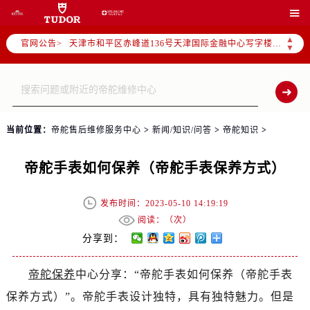
北京市东城区东长安街1号东方广场写字楼W3座6层602室（需提前预约）

北京市朝阳区建国门外大街甲6号华熙国际中心写字楼D座11层1102室（需提前预约）
▲
官网公告>
天津市和平区赤峰道136号天津国际金融中心写字楼26层2603室（需提前预约）
▼
上海市徐汇区虹桥路3号港汇中心写字楼2座37层3705室（需提前预约）
上海市黄浦区南京东路299号宏伊国际广场写字楼8层806室（需提前预约）
南京市秦淮区中山南路1号（新街口）南京中心写字楼22层C1-1室（需提前预约）
常州市新北区龙锦路1590号现代传媒中心写字楼5号楼10层1008室（需提前预约）
当前位置：
帝舵售后维修服务中心
>
新闻/知识/问答
>
帝舵知识
>
徐州市鼓楼区淮海东路29号苏宁广场IFC国际金融中心写字楼35层3508室（需提前预约）
扬州市邗江区国展路29号星耀天地写字楼1号楼18层1803室（需提前预约）
帝舵手表如何保养（帝舵手表保养方式）
盐城市盐都区世纪大道5号盐城金融城写字楼1号楼16层1604室（需提前预约）
泰州市海陵区永定东路399号置地商务中心东塔写字楼（华润万象城）17层1706室（需提前预约）
发布时间：2023-05-10 14:19:19
宁波市江北区大闸南路500号来福士广场办公楼20层2009室（需提前预约）
阅读：（
次）
杭州市上城区钱江路1366号华润大厦写字楼A座5层503-5室（需提前预约）
分享到：
金华市金东区东市南街777号金华万达广场写字楼4号楼22层2209室（需提前预约）
帝舵保养
中心分享：“帝舵手表如何保养（帝舵手表
绍兴市越城区胜利东路379号世茂天际中心写字楼8层805室（需提前预约）
保养方式）”。帝舵手表设计独特，具有独特魅力。但是
嘉兴市南湖区广益路705号嘉兴世界贸易中心写字楼A座13层1304室（需提前预约）