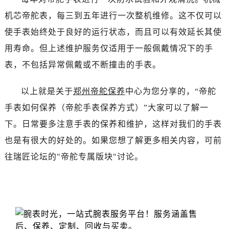
昆明市盘龙区北京路928号同德昆明广场写字楼10层06室（需提前预约）
机芯帝舵表，每三到五年进行一次整机维修。这不仅可以
石家庄市长安区中山东路39号勒泰中心写字楼B座13层07室（需提前预约）
使手表始终处于良好的运行状态，而且可以有效延长其使
西安市碑林区南关正街88号华侨城长安国际中心E座6楼10室（需提前预约）
海口市龙华区金贸东路5号海口华润大厦B座17层1707室（需提前预约）
用寿命。但上述维护服务仅适用于一般佩戴情况下的手
唐山市路南区新华东道100号万达广场写字楼A座10层1002室（需提前预约）
表，不包括异常佩戴或不断撞击的手表。
台州市椒江区东海大道1800号腾达中心东1幢20楼2002室（需提前预约）
内蒙古自治区呼和浩特市玉泉区大学西街70号华润万象城写字楼（鄂尔多斯大厦）23层2326室（需提前预约）
以上就是关于
郑州帝舵保养
中心为您分享的，“帝舵
甘肃省兰州市七里河区西津西路16号兰州中心写字楼21层2102室（需提前预约）
手表如何保养（帝舵手表保养方式）”大家可以了解一
重庆市解放碑渝中区民权路28号英利国际金融中心写字楼20层01室（需提前预约）
下。日常要多注意手表的保养和维护，这样对我们的手表
黑龙江省大庆市萨尔图区会战大街帝舵售后服务中心（需提前预约）
也是有很大的好处的。如果您想了解更多相关内容，可前
黑龙江省鹤岗市向阳区红军路帝舵售后服务中心（需提前预约）
往瑞匠论坛的"帝舵专属版块"讨论。
黑龙江省黑河市爱辉区中央街帝舵售后服务中心（需提前预约）
黑龙江省鸡西市鸡冠区红军路帝舵售后服务中心（需提前预约）
黑龙江省佳木斯市向阳区长安路帝舵售后服务中心（需提前预约）
黑龙江省牡丹江市东安区太平路帝舵售后服务中心（需提前预约）
黑龙江省七台河市桃山区大同街帝舵售后服务中心（需提前预约）