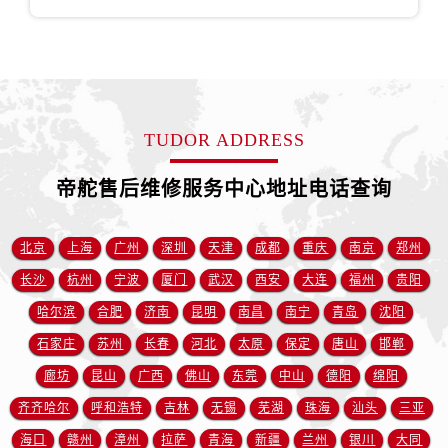
安徽省宿州市埇桥区人民中路帝舵售后服务中心（需提前预约）
安徽省铜陵市铜官区石城大道帝舵售后服务中心（需提前预约）
安徽省芜湖市镜湖区中山路步行街帝舵售后服务中心（需提前预约）
安徽省宣城市宣州区叠嶂西路帝舵售后服务中心（需提前预约）
福建省龙岩市新罗区九一南路帝舵售后服务中心（需提前预约）
TUDOR ADDRESS
福建省南平市建阳区人民西路帝舵售后服务中心（需提前预约）
福建省宁德市蕉城区天湖东路帝舵售后服务中心（需提前预约）
帝舵售后维修服务中心地址电话查询
福建省莆田市城厢区霞林街道荔华东大道帝舵售后服务中心（需提前预约）
福建省三明市三元区东乾二路帝舵售后服务中心（需提前预约）
北京
上海
广州
深圳
天津
成都
重庆
南京
郑州
福建省漳州市龙文区步港路帝舵售后服务中心（需提前预约）
长沙
杭州
宁波
厦门
武汉
西安
大连
福州
贵阳
江苏省常州市新北区龙锦路1590号现代传媒中心5号楼10层1008室帝舵售后服务中心（需提前预约）
哈尔滨
合肥
济南
昆明
南昌
南宁
青岛
沈阳
江苏省淮安市清江浦区淮海北路帝舵售后服务中心（需提前预约）
江苏省连云港市海州区通灌北路帝舵售后服务中心（需提前预约）
石家庄
苏州
长春
河北
太原
保定
唐山
邯郸
江苏省南京市秦淮区中山南路1号南京中心22层22-C1-C3室帝舵售后服务中心（需提前预约）
廊坊
昆山
广西
佛山
东莞
中山
德阳
绵阳
江苏省宿迁市宿城区西湖路帝舵售后服务中心（需提前预约）
齐齐哈尔
呼和浩特
吉林
无锡
芜湖
珠海
汕头
三亚
江苏省泰州市海陵区永定东路399号置地商务中心东塔（华润万象城）17层1706室帝舵售后服务中心（需提前预约）
海口
赣州
漳州
拉萨
青海
新疆
兰州
银川
大同