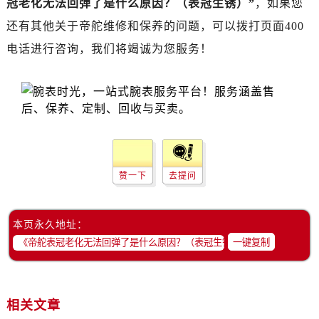
冠老化无法回弹了是什么原因？（表冠生锈）”
，如果您
黑龙江省齐齐哈尔市龙沙区龙华路帝舵售后服务中心（需提前预约）
黑龙江省双鸭山市尖山区新兴大街帝舵售后服务中心（需提前预约）
还有其他关于帝舵维修和保养的问题，可以拨打页面400
黑龙江省绥化市北林区新华街与康庄路交叉口帝舵售后服务中心（需提前预约）
电话进行咨询，我们将竭诚为您服务！
黑龙江省伊春市伊美区通河路帝舵售后服务中心（需提前预约）
吉林省白城市洮北区明仁南街帝舵售后服务中心（需提前预约）
吉林省白山市浑江区浑江大街帝舵售后服务中心（需提前预约）
吉林省吉林市船营区河南街帝舵售后服务中心（需提前预约）
吉林省辽源市龙山区人民大街帝舵售后服务中心（需提前预约）
吉林省梅河口市新华街道梅河大街帝舵售后服务中心（需提前预约）
赞一下
去提问
吉林省四平市铁东区紫气大路与南九经街交汇处帝舵售后服务中心（需提前预约）
吉林省松原市宁江区五环大街帝舵售后服务中心（需提前预约）
吉林省通化市东昌区环通乡江南大街帝舵售后服务中心（需提前预约）
本页永久地址：
一键复制
吉林省延边市延吉市解放路帝舵售后服务中心（需提前预约）
辽宁省鞍山市铁东区站前街帝舵售后服务中心（需提前预约）
辽宁省本溪市平山区胜利路帝舵售后服务中心（需提前预约）
相关文章
辽宁省朝阳市双塔区新华路帝舵售后服务中心（需提前预约）