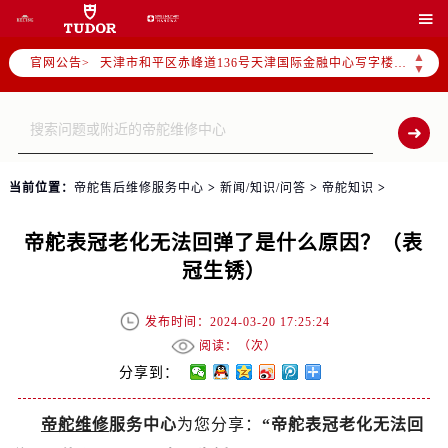
北京市东城区东长安街1号东方广场写字楼W3座6层602室（需提前预约）

北京市朝阳区建国门外大街甲6号华熙国际中心写字楼D座11层1102室（需提前预约）
▲
官网公告>
天津市和平区赤峰道136号天津国际金融中心写字楼26层2603室（需提前预约）
▼
上海市徐汇区虹桥路3号港汇中心写字楼2座37层3705室（需提前预约）
上海市黄浦区南京东路299号宏伊国际广场写字楼8层806室（需提前预约）
南京市秦淮区中山南路1号（新街口）南京中心写字楼22层C1-1室（需提前预约）
常州市新北区龙锦路1590号现代传媒中心写字楼5号楼10层1008室（需提前预约）
当前位置：
帝舵售后维修服务中心
>
新闻/知识/问答
>
帝舵知识
>
徐州市鼓楼区淮海东路29号苏宁广场IFC国际金融中心写字楼35层3508室（需提前预约）
扬州市邗江区国展路29号星耀天地写字楼1号楼18层1803室（需提前预约）
帝舵表冠老化无法回弹了是什么原因？（表
盐城市盐都区世纪大道5号盐城金融城写字楼1号楼16层1604室（需提前预约）
冠生锈）
泰州市海陵区永定东路399号置地商务中心东塔写字楼（华润万象城）17层1706室（需提前预约）
宁波市江北区大闸南路500号来福士广场办公楼20层2009室（需提前预约）
发布时间：2024-03-20 17:25:24
杭州市上城区钱江路1366号华润大厦写字楼A座5层503-5室（需提前预约）
阅读：（
次）
金华市金东区东市南街777号金华万达广场写字楼4号楼22层2209室（需提前预约）
分享到：
绍兴市越城区胜利东路379号世茂天际中心写字楼8层805室（需提前预约）
帝舵维修
服务中心
为您分享：
“帝舵表冠老化无法回
嘉兴市南湖区广益路705号嘉兴世界贸易中心写字楼A座13层1304室（需提前预约）