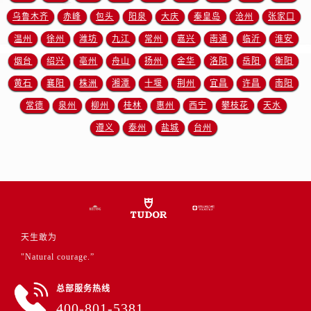
江苏省徐州市鼓楼区淮海东路29号苏宁广场IFC国际金融中心35层3508室帝舵售后服务中心（需提前预约）
乌鲁木齐
赤峰
包头
阳泉
大庆
秦皇岛
沧州
张家口
江苏省盐城市盐都区世纪大道5号盐城金融城写字楼1号楼16层1604室帝舵售后服务中心（需提前预约）
温州
徐州
潍坊
九江
常州
嘉兴
南通
临沂
淮安
江苏省扬州市邗江区国展路29号星耀天地写字楼1号楼18层1803室帝舵售后服务中心（需提前预约）
烟台
绍兴
亳州
舟山
扬州
金华
洛阳
岳阳
衡阳
江苏省镇江市京口区中山东路帝舵售后服务中心（需提前预约）
江西省抚州市临川区赣东大道帝舵售后服务中心（需提前预约）
黄石
襄阳
株洲
湘潭
十堰
荆州
宜昌
许昌
南阳
江西省赣州市章贡区文清路帝舵售后服务中心（需提前预约）
常德
泉州
柳州
桂林
惠州
西宁
攀枝花
天水
江西省吉安市吉州区井冈山大道帝舵售后服务中心（需提前预约）
遵义
泰州
盐城
台州
江西省景德镇市珠山区珠山中路帝舵售后服务中心（需提前预约）
江西省九江市浔阳区浔阳路帝舵售后服务中心（需提前预约）
江西省南昌市红谷滩新区红谷中大道998号绿地双子塔（中央广场）A1座办公楼14层1407室帝舵售后服务中心（需提前预约）
江西省萍乡市安源区萍安北大道与康庄路交叉口帝舵售后服务中心（需提前预约）
江西省上饶市信州区滨江西路帝舵售后服务中心（需提前预约）
天生敢为
江西省新余市渝水区北湖西路帝舵售后服务中心（需提前预约）
"Natural courage.”
江西省宜春市袁州区中山中路帝舵售后服务中心（需提前预约）
江西省鹰潭市月湖区胜利东路帝舵售后服务中心（需提前预约）
总部服务热线
山东省德州市德城区东风中路帝舵售后服务中心（需提前预约）
400-801-5381