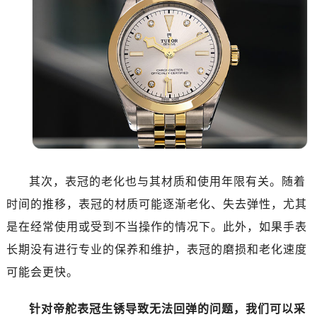
温州市鹿城区锦绣路1067号置信广场10层1015室（需提前预约）
哈尔滨市道里区友谊西路600号富力中心T2座写字楼29层03室（需提前预约）
大连市中山区人民路15号国际金融大厦7层G室（需提前预约）
佛山市禅城区季华五路57号万科金融中心C座12层1205室（需提前预约）
东莞市东城街道鸿福东路1号民盈国贸中心T1写字楼9层907室（需提前预约）
无锡市梁溪区人民中路139号恒隆广场写字楼1座11层1104室（需提前预约）
南通市崇川区工农路57号圆融广场写字楼16层1603室（需提前预约）
苏州市苏州工业园区星港街199号苏州中心办公楼C座22层08室（需提前预约）
武汉市江汉区解放大道686号世界贸易大厦38层09室（需提前预约）
其次，表冠的老化也与其材质和使用年限有关。随着
南宁市青秀区金湖路59号地王大厦12楼1224室（需提前预约）
合肥市蜀山区潜山路111号万象城华润大厦B座12楼03室（需提前预约）
时间的推移，表冠的材质可能逐渐老化、失去弹性，尤其
泉州市丰泽区宝洲路729号浦西万达中心写字楼A座7楼709室（需提前预约）
是在经常使用或受到不当操作的情况下。此外，如果手表
青岛市南区山东路6号华润大厦B座22层04室（需提前预约）
长期没有进行专业的保养和维护，表冠的磨损和老化速度
烟台市芝罘区胜利路139号万达金融中心A座907室（需提前预约）
可能会更快。
长春市朝阳区西安大路727号中银大厦A座(旺进大厦)18层09室（需提前预约）
贵阳市南明区都司高架桥路33号亨特国际金融中心14楼14D（需提前预约）
针对帝舵表冠生锈导致无法回弹的问题，我们可以采