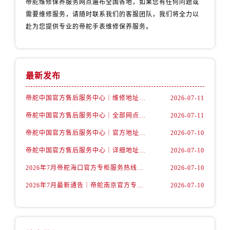
帝舵维修保养服务网点遍布全国各地，如果您有任何问题或
内蒙古自治区包头市青山区幸福路甲3号王府井百货名表维修帝舵售后服务中心（需提前预约）
需要维修服务，请随时联系我们的客服团队，我们将全力以
内蒙古自治区赤峰市红山区哈达街帝舵售后服务中心（需提前预约）
赴为您提供专业的帝舵手表维修保养服务。
内蒙古自治区鄂尔多斯市东胜区伊金霍洛街帝舵售后服务中心（需提前预约）
内蒙古自治区呼伦贝尔市海拉尔区中央街帝舵售后服务中心（需提前预约）
内蒙古自治区通辽市科尔沁区明仁大街帝舵售后服务中心（需提前预约）
最新发布
内蒙古自治区乌海市海勃湾区人民南路帝舵售后服务中心（需提前预约）
内蒙古自治区乌兰察布市集宁区恩和大街帝舵售后服务中心（需提前预约）
帝舵中国官方售后服务中心｜维修地址及售后服务热线权威信息声明（2026年7月最新）
2026-07-11
内蒙古自治区锡林郭勒盟市锡林浩特市光明街与额尔敦路交叉口帝舵售后服务中心（需提前预约）
帝舵中国官方售后服务中心｜全部网点地址及电话权威信息通告（2026年7月最新）
2026-07-11
内蒙古自治区兴安盟市乌兰浩特市兴安大街帝舵售后服务中心（需提前预约）
山西省大同市平城区迎宾街帝舵售后服务中心（需提前预约）
帝舵中国官方售后服务中心｜官方地址与客服热线权威信息声明（2026年7月最新）
2026-07-10
山西省晋城市城区黄华街帝舵售后服务中心（需提前预约）
帝舵中国官方售后服务中心｜详细地址与24小时客服电话权威信息声明（2026年7月最新）
2026-07-10
山西省晋中市榆次区顺城街帝舵售后服务中心（需提前预约）
2026年7月帝舵海口官方专柜服务热线大全+客户咨询通道公开
2026-07-10
山西省临汾市尧都区解放路帝舵售后服务中心（需提前预约）
2026年7月最新通告｜帝舵南京官方专柜服务热线一键获取攻略
2026-07-10
山西省吕梁市离石区永宁中路与建设街交叉口帝舵售后服务中心（需提前预约）
山西省朔州市朔城区怡西路与鄯阳西街交汇处帝舵售后服务中心（需提前预约）
山西省忻州市忻府区和平东街与七一南路交叉口帝舵售后服务中心（需提前预约）