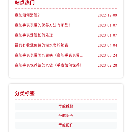
山西省阳泉市郊区平阳东街与新城大道交叉口帝舵售后服务中心（需提前预约）
站点热门
山西省运城市盐湖区河东街帝舵售后服务中心（需提前预约）
帝舵如何消磁？
2022-12-09
山西省长治市潞州区英雄中路帝舵售后服务中心（需提前预约）
帝舵手表表带的保养方法有哪些？
2023-01-07
山西省太原市迎泽区迎泽街道解放路15号亨得利名表维修授权店3楼帝舵售后服务中心（需提前预约）
天津市和平区赤峰道136号天津国际金融中心26层2603室帝舵售后服务中心（需提前预约）
帝舵手表受磁如何处理
2023-01-07
安徽省安庆市迎江区人民路帝舵售后服务中心（需提前预约）
最具有收藏价值的潜水帝舵腕表
2023-04-04
安徽省蚌埠市蚌山区淮河路帝舵售后服务中心（需提前预约）
帝舵手表表带怎么更换（帝舵手表表带如何更换)
2023-03-24
安徽省亳州市谯城区魏武大道帝舵售后服务中心（需提前预约）
帝舵手表保养该怎么做（手表如何保养）
2023-02-28
安徽省池州市贵池区长江路帝舵售后服务中心（需提前预约）
安徽省滁州市琅琊区南谯北路帝舵售后服务中心（需提前预约）
安徽省阜阳市颍州区颍州北路帝舵售后服务中心（需提前预约）
安徽省淮北市相山区淮海路帝舵售后服务中心（需提前预约）
分类标签
安徽省淮南市田家庵区国庆中路帝舵售后服务中心（需提前预约）
帝舵维修
安徽省黄山市屯溪区黄山西路帝舵售后服务中心（需提前预约）
帝舵保养
安徽省六安市金安区解放中路帝舵售后服务中心（需提前预约）
帝舵配件
安徽省马鞍山市雨山区湖南西路帝舵售后服务中心（需提前预约）