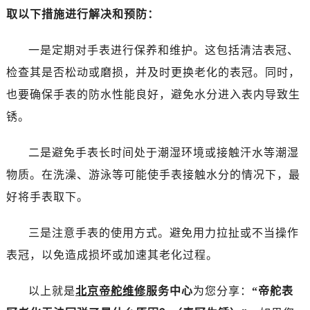
昆明市盘龙区北京路928号同德昆明广场写字楼10层06室（需提前预约）
取以下措施进行解决和预防：
石家庄市长安区中山东路39号勒泰中心写字楼B座13层07室（需提前预约）
西安市碑林区南关正街88号华侨城长安国际中心E座6楼10室（需提前预约）
一是定期对手表进行保养和维护。这包括清洁表冠、
海口市龙华区金贸东路5号海口华润大厦B座17层1707室（需提前预约）
检查其是否松动或磨损，并及时更换老化的表冠。同时，
唐山市路南区新华东道100号万达广场写字楼A座10层1002室（需提前预约）
也要确保手表的防水性能良好，避免水分进入表内导致生
台州市椒江区东海大道1800号腾达中心东1幢20楼2002室（需提前预约）
锈。
内蒙古自治区呼和浩特市玉泉区大学西街70号华润万象城写字楼（鄂尔多斯大厦）23层2326室（需提前预约）
甘肃省兰州市七里河区西津西路16号兰州中心写字楼21层2102室（需提前预约）
二是避免手表长时间处于潮湿环境或接触汗水等潮湿
重庆市解放碑渝中区民权路28号英利国际金融中心写字楼20层01室（需提前预约）
物质。在洗澡、游泳等可能使手表接触水分的情况下，最
黑龙江省大庆市萨尔图区会战大街帝舵售后服务中心（需提前预约）
好将手表取下。
黑龙江省鹤岗市向阳区红军路帝舵售后服务中心（需提前预约）
黑龙江省黑河市爱辉区中央街帝舵售后服务中心（需提前预约）
三是注意手表的使用方式。避免用力拉扯或不当操作
黑龙江省鸡西市鸡冠区红军路帝舵售后服务中心（需提前预约）
表冠，以免造成损坏或加速其老化过程。
黑龙江省佳木斯市向阳区长安路帝舵售后服务中心（需提前预约）
黑龙江省牡丹江市东安区太平路帝舵售后服务中心（需提前预约）
以上就是
北京帝舵维修
服务中心
为您分享：
“帝舵表
黑龙江省七台河市桃山区大同街帝舵售后服务中心（需提前预约）