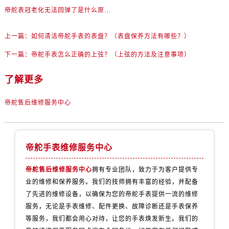
辽宁省丹东市振兴区七经街帝舵售后服务中心（需提前预约）
帝舵表冠老化无法回弹了是什么原因？（表冠生锈）
辽宁省抚顺市新抚区东一路帝舵售后服务中心（需提前预约）
辽宁省阜新市海州区解放大街帝舵售后服务中心（需提前预约）
上一篇：
如何清洁帝舵手表的表盘？（表盘保养方法有哪些？）
辽宁省葫芦岛市连山区中央路帝舵售后服务中心（需提前预约）
下一篇：
帝舵手表怎么正确的上弦？（上弦的方法及注意事项）
辽宁省锦州市古塔区中央大街帝舵售后服务中心（需提前预约）
辽宁省辽阳市白塔区新运大街帝舵售后服务中心（需提前预约）
了解更多
辽宁省盘锦市兴隆台区石油大街帝舵售后服务中心（需提前预约）
帝舵售后维修服务中心
辽宁省铁岭市银州区南马路帝舵售后服务中心（需提前预约）
辽宁省营口市站前区市府路与渤海大街交叉口帝舵售后服务中心（需提前预约）
辽宁省沈阳市沈河区中街路137号亨得利名表维修授权店1楼帝舵售后服务中心（需提前预约）
辽宁省沈阳市沈河区中街路83号亨得利名表维修授权店1楼帝舵售后服务中心（需提前预约）
帝舵手表维修服务中心
北京市朝阳区建国门外大街甲6号华熙国际中心D座11层1102室帝舵售后服务中心（需提前预约）
帝舵售后维修服务中心
拥有专业团队，致力于为客户提供专
北京市东城区东长安街1号王府井东方广场W3座6层602室帝舵售后服务中心（需提前预约）
业的维修和保养服务。我们的技师拥有丰富的经验，并配备
河北省保定市竞秀区朝阳北大街北国先天下帝舵售后服务中心（需提前预约）
了先进的维修设备，以确保为您的帝舵手表提供一流的维修
内蒙古自治区阿拉善盟市左旗土尔扈特大街帝舵售后服务中心（需提前预约）
服务，无论是手表维修、配件更换、故障诊断还是手表保养
内蒙古自治区巴彦淖尔市临河区新华街帝舵售后服务中心（需提前预约）
等服务，我们都会用心对待，让您的手表焕发新生。我们的