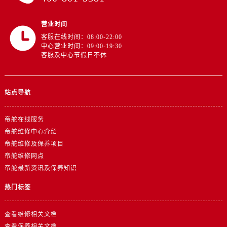
山东省东营市东营区济南路帝舵售后服务中心（需提前预约）
山东省济南市历下区经十路11111号华润中心写字楼（万象城）15层1508室帝舵售后服务中心（需提前预约）
营业时间
山东省济宁市任城区太白楼路帝舵售后服务中心（需提前预约）
客服在线时间：08:00-22:00
山东省莱芜市文化南路8号银座商城名表维修一楼名表维修帝舵售后服务中心（需提前预约）
中心营业时间：09:00-19:30
客服及中心节假日不休
山东省临沂市兰山区解放路帝舵售后服务中心（需提前预约）
山东省日照市东港区烟台路帝舵售后服务中心（需提前预约）
山东省泰安市泰山区财源街道泰山大街帝舵售后服务中心（需提前预约）
站点导航
山东省威海市环翠区新威海路89号振华商厦一楼名表维修帝舵售后服务中心（需提前预约）
山东省潍坊市奎文区东风东街帝舵售后服务中心（需提前预约）
帝舵在线服务
山东省枣庄市滕州市北辛路与善国路交叉口帝舵售后服务中心（需提前预约）
帝舵维修中心介绍
帝舵维修及保养项目
山东省淄博市张店区金晶大道帝舵售后服务中心（需提前预约）
帝舵维修网点
上海市黄浦区南京东路299号宏伊国际广场写字楼8层806室帝舵售后服务中心（需提前预约）
帝舵最新资讯及保养知识
上海市徐汇区虹桥路3号港汇中心2座37层3705室帝舵售后服务中心（需提前预约）
热门标签
浙江省杭州市上城区钱江路1366号华润大厦A座5层503-5室帝舵售后服务中心（需提前预约）
浙江省湖州市吴兴区劳动路帝舵售后服务中心（需提前预约）
查看维修相关文档
浙江省嘉兴市南湖区广益路705号嘉兴世界贸易中心A座13层1304室帝舵售后服务中心（需提前预约）
查看保养相关文档