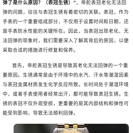
弹了是什么原因？（表冠生锈）”
，帝舵表冠老化无法回
南昌市红谷滩新区红谷中大道998号绿地双子塔（中央广场）A1座办公楼14层07室（需提前预约）
济南市历下区经十路11111号华润中心写字楼（万象城）15层1508室（需提前预约）
弹的问题，往往与表冠生锈有着密切的关联。表冠，作为
广州市天河区天河路230号万菱汇国际中心写字楼A塔7层704室（需提前预约）
手表的一个重要组成部分，不仅用于设置时间和日期，还
广州市越秀区环市东路371-375号世界贸易中心大厦南塔写字楼15层07室（需提前预约）
是手表防水性能的关键所在。因此，当表冠出现老化、无
深圳市罗湖区深南东路5001号华润大厦写字楼17层1701室（需提前预约）
法回弹的现象时，我们需要深入了解其背后的原因，以便
惠州市惠城区江北文昌一路7号华贸大厦写字楼1座30层05室（需提前预约）
采取合适的措施进行修复和保养。
厦门市思明区湖滨东路95号华润大厦写字楼B座11层1104室（需提前预约）
福州市鼓楼区五四路128-1号恒力城写字楼15层03室（需提前预约）
首先，帝舵表冠生锈是导致其老化无法回弹的一个重
成都市锦江区人民东路6号SAC东原中心写字楼24层2406B室（需提前预约）
要原因。生锈通常是由于环境中的水汽、汗水等潮湿因素
重庆市江北区观音桥步行街2号融恒时代广场写字楼9层902室（需提前预约）
与表冠金属材质发生化学反应所致。长时间处于潮湿环境
长沙市芙蓉区定王台街道建湘路393号世茂环球金融中心写字楼（芙蓉广场）10层13室（需提前预约）
中，或者手表使用者经常出汗，都可能导致表冠生锈。生
郑州市二七区铭功路10号华润大厦写字楼29层2905室（需提前预约）
太原市迎泽区解放路15号亨得利名表服务中心（品牌授权店）3层整层（需提前预约）
锈的表冠不仅外观受损，更重要的是其内部结构和弹性可
沈阳市沈河区中街路137号亨得利名表服务中心（品牌授权店）1层整层（需提前预约）
能受到影响，导致无法顺利回弹。
沈阳市沈河区中街路83号亨得利名表服务中心（品牌授权店）1层整层（需提前预约）
乌鲁木齐市天山区红山路26号时代广场（CCMALL）C座17层17-B（需提前预约）