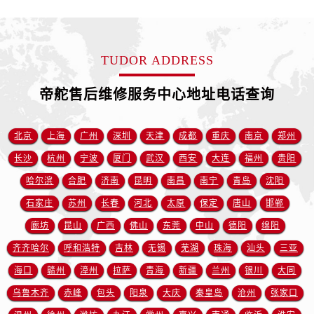
江苏省淮安市清江浦区淮海北路帝舵售后服务中心（需提前预约）
江苏省连云港市海州区通灌北路帝舵售后服务中心（需提前预约）
江苏省南京市秦淮区中山南路1号南京中心22层22-C1-C3室帝舵售后服务中心（需提前预约）
TUDOR ADDRESS
江苏省宿迁市宿城区西湖路帝舵售后服务中心（需提前预约）
江苏省泰州市海陵区永定东路399号置地商务中心东塔（华润万象城）17层1706室帝舵售后服务中心（需提前预约）
帝舵售后维修服务中心地址电话查询
江苏省徐州市鼓楼区淮海东路29号苏宁广场IFC国际金融中心35层3508室帝舵售后服务中心（需提前预约）
江苏省盐城市盐都区世纪大道5号盐城金融城写字楼1号楼16层1604室帝舵售后服务中心（需提前预约）
北京
上海
广州
深圳
天津
成都
重庆
南京
郑州
江苏省扬州市邗江区国展路29号星耀天地写字楼1号楼18层1803室帝舵售后服务中心（需提前预约）
长沙
杭州
宁波
厦门
武汉
西安
大连
福州
贵阳
江苏省镇江市京口区中山东路帝舵售后服务中心（需提前预约）
哈尔滨
合肥
济南
昆明
南昌
南宁
青岛
沈阳
江西省抚州市临川区赣东大道帝舵售后服务中心（需提前预约）
江西省赣州市章贡区文清路帝舵售后服务中心（需提前预约）
石家庄
苏州
长春
河北
太原
保定
唐山
邯郸
江西省吉安市吉州区井冈山大道帝舵售后服务中心（需提前预约）
廊坊
昆山
广西
佛山
东莞
中山
德阳
绵阳
江西省景德镇市珠山区珠山中路帝舵售后服务中心（需提前预约）
齐齐哈尔
呼和浩特
吉林
无锡
芜湖
珠海
汕头
三亚
江西省九江市浔阳区浔阳路帝舵售后服务中心（需提前预约）
海口
赣州
漳州
拉萨
青海
新疆
兰州
银川
大同
江西省南昌市红谷滩新区红谷中大道998号绿地双子塔（中央广场）A1座办公楼14层1407室帝舵售后服务中心（需提前预约）
乌鲁木齐
赤峰
包头
阳泉
大庆
秦皇岛
沧州
张家口
江西省萍乡市安源区萍安北大道与康庄路交叉口帝舵售后服务中心（需提前预约）