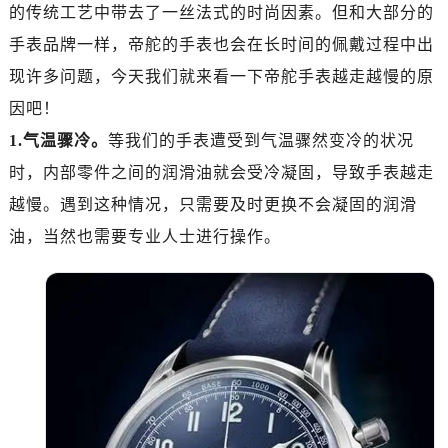
郑州市二七区铭功路10号华润大厦写字楼29层2905室（需提前预约）
的传统工艺中带去了一丝法式的时尚因素。但和大部分的
太原市迎泽区解放路15号亨得利名表服务中心（品牌授权店）3层整层（需提前预约）
手表品牌一样，帝舵的手表也会在长时间的佩戴过程中出
沈阳市沈河区中街路137号亨得利名表服务中心（品牌授权店）1层整层（需提前预约）
现许多问题，今天我们就来看一下帝舵手表越走越慢的原
沈阳市沈河区中街路83号亨得利名表服务中心（品牌授权店）1层整层（需提前预约）
因吧！
乌鲁木齐市天山区红山路26号时代广场（CCMALL）C座17层17-B（需提前预约）
1.气温骤冷。
等我们的手表遭受到气温骤然变冷的状况
温州市鹿城区锦绣路1067号置信广场10层1015室（需提前预约）
时，内部零件之间的润滑油就会受冷凝固，导致手表越走
哈尔滨市道里区友谊西路600号富力中心T2座写字楼29层03室（需提前预约）
越慢。遇到这种情况，只需要及时更换不会凝固的润滑
大连市中山区人民路15号国际金融大厦7层G室（需提前预约）
佛山市禅城区季华五路57号万科金融中心C座12层1205室（需提前预约）
油，当然也需要专业人士进行操作。
东莞市东城街道鸿福东路1号民盈国贸中心T1写字楼9层907室（需提前预约）
无锡市梁溪区人民中路139号恒隆广场写字楼1座11层1104室（需提前预约）
南通市崇川区工农路57号圆融广场写字楼16层1603室（需提前预约）
苏州市苏州工业园区星港街199号苏州中心办公楼C座22层08室（需提前预约）
武汉市江汉区解放大道686号世界贸易大厦38层09室（需提前预约）
南宁市青秀区金湖路59号地王大厦12楼1224室（需提前预约）
合肥市蜀山区潜山路111号万象城华润大厦B座12楼03室（需提前预约）