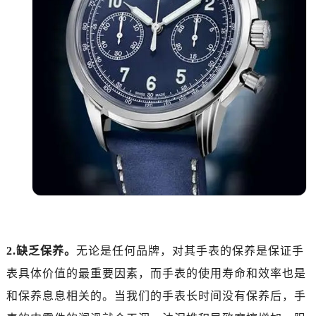
泉州市丰泽区宝洲路729号浦西万达中心写字楼A座7楼709室（需提前预约）
青岛市南区山东路6号华润大厦B座22层04室（需提前预约）
烟台市芝罘区胜利路139号万达金融中心A座907室（需提前预约）
长春市朝阳区西安大路727号中银大厦A座(旺进大厦)18层09室（需提前预约）
贵阳市南明区都司高架桥路33号亨特国际金融中心14楼14D（需提前预约）
昆明市盘龙区北京路928号同德昆明广场写字楼10层06室（需提前预约）
石家庄市长安区中山东路39号勒泰中心写字楼B座13层07室（需提前预约）
西安市碑林区南关正街88号华侨城长安国际中心E座6楼10室（需提前预约）
海口市龙华区金贸东路5号海口华润大厦B座17层1707室（需提前预约）
唐山市路南区新华东道100号万达广场写字楼A座10层1002室（需提前预约）
台州市椒江区东海大道1800号腾达中心东1幢20楼2002室（需提前预约）
内蒙古自治区呼和浩特市玉泉区大学西街70号华润万象城写字楼（鄂尔多斯大厦）23层2326室（需提前预约）
甘肃省兰州市七里河区西津西路16号兰州中心写字楼21层2102室（需提前预约）
2.缺乏保养。
无论是任何品牌，对其手表的保养是保证手
重庆市解放碑渝中区民权路28号英利国际金融中心写字楼20层01室（需提前预约）
表具体价值的最重要因素，而手表的使用寿命和效率也是
黑龙江省大庆市萨尔图区会战大街帝舵售后服务中心（需提前预约）
和保养息息相关的。当我们的手表长时间没有保养后，手
黑龙江省鹤岗市向阳区红军路帝舵售后服务中心（需提前预约）