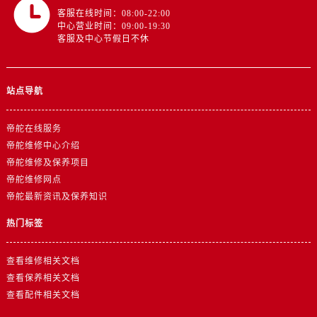
上海市黄浦区南京东路299号宏伊国际广场写字楼8层806室帝舵售后服务中心（需提前预约）
客服在线时间：08:00-22:00
上海市徐汇区虹桥路3号港汇中心2座37层3705室帝舵售后服务中心（需提前预约）
中心营业时间：09:00-19:30
客服及中心节假日不休
浙江省杭州市上城区钱江路1366号华润大厦A座5层503-5室帝舵售后服务中心（需提前预约）
浙江省湖州市吴兴区劳动路帝舵售后服务中心（需提前预约）
浙江省嘉兴市南湖区广益路705号嘉兴世界贸易中心A座13层1304室帝舵售后服务中心（需提前预约）
站点导航
浙江省金华市金东区东市南街777号金华万达广场4号楼22楼2209室帝舵售后服务中心（需提前预约）
浙江省丽水市莲都区解放街帝舵售后服务中心（需提前预约）
帝舵在线服务
浙江省宁波市江北区大闸南路500号来福士广场办公楼20层2009室帝舵售后服务中心（需提前预约）
帝舵维修中心介绍
帝舵维修及保养项目
浙江省衢州市柯城区上街帝舵售后服务中心（需提前预约）
帝舵维修网点
浙江省绍兴市越城区胜利东路379号世茂天际中心写字楼8层805室帝舵售后服务中心（需提前预约）
帝舵最新资讯及保养知识
浙江省舟山市定海区解放东路帝舵售后服务中心（需提前预约）
澳门特别行政区大堂区议事亭前地（新马路）帝舵售后服务中心（需提前预约）
热门标签
澳门特别行政区风顺堂区南湾大马路帝舵售后服务中心（需提前预约）
查看维修相关文档
澳门特别行政区花地玛堂区关闸广场帝舵售后服务中心（需提前预约）
查看保养相关文档
澳门特别行政区花王堂区大三巴商圈帝舵售后服务中心（需提前预约）
查看配件相关文档
澳门特别行政区嘉模堂区官也街帝舵售后服务中心（需提前预约）