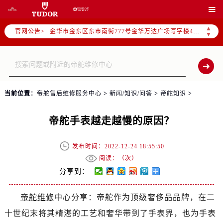
宁波市江北区大闸南路500号来福士广场办公楼20层2009室（需提前预约）

杭州市上城区钱江路1366号华润大厦写字楼A座5层503-5室（需提前预约）
▲
官网公告>
金华市金东区东市南街777号金华万达广场写字楼4号楼22层2209室（需提前预约）
▼
绍兴市越城区胜利东路379号世茂天际中心写字楼8层805室（需提前预约）
嘉兴市南湖区广益路705号嘉兴世界贸易中心写字楼A座13层1304室（需提前预约）
南昌市红谷滩新区红谷中大道998号绿地双子塔（中央广场）A1座办公楼14层07室（需提前预约）
济南市历下区经十路11111号华润中心写字楼（万象城）15层1508室（需提前预约）
当前位置：
帝舵售后维修服务中心
>
新闻/知识/问答
>
帝舵知识
>
广州市天河区天河路230号万菱汇国际中心写字楼A塔7层704室（需提前预约）
广州市越秀区环市东路371-375号世界贸易中心大厦南塔写字楼15层07室（需提前预约）
帝舵手表越走越慢的原因？
深圳市罗湖区深南东路5001号华润大厦写字楼17层1701室（需提前预约）
惠州市惠城区江北文昌一路7号华贸大厦写字楼1座30层05室（需提前预约）
发布时间：2022-12-24 18:55:50
厦门市思明区湖滨东路95号华润大厦写字楼B座11层1104室（需提前预约）
阅读：（
次）
福州市鼓楼区五四路128-1号恒力城写字楼15层03室（需提前预约）
分享到：
成都市锦江区人民东路6号SAC东原中心写字楼24层2406B室（需提前预约）
帝舵维修
中心分享：帝舵作为顶级奢侈品品牌，在二
重庆市江北区观音桥步行街2号融恒时代广场写字楼9层902室（需提前预约）
十世纪末将其精湛的工艺和奢华带到了手表界，也为手表
长沙市芙蓉区定王台街道建湘路393号世茂环球金融中心写字楼（芙蓉广场）10层13室（需提前预约）