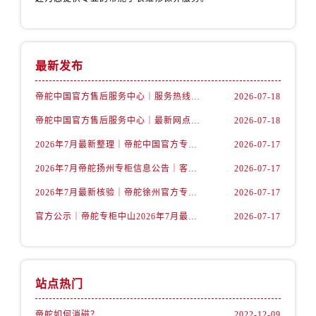
山西省晋中市榆次区顺城街帝舵售后服务中心（需提前预约）
山西省临汾市尧都区解放路帝舵售后服务中心（需提前预约）
山西省吕梁市离石区永宁中路与建设街交叉口帝舵售后服务中心（需提前预约）
山西省朔州市朔城区怡西路与鄯阳西街交汇处帝舵售后服务中心（需提前预约）
最新发布
山西省忻州市忻府区和平东街与七一南路交叉口帝舵售后服务中心（需提前预约）
帝舵中国官方售后服务中心｜服务热线及全部维修详细地址权威信息声明（2026年7月最新）
2026-07-18
山西省阳泉市郊区平阳东街与新城大道交叉口帝舵售后服务中心（需提前预约）
帝舵中国官方售后服务中心｜最新网点地址及电话权威信息通告（2026年7月最新）
2026-07-18
山西省运城市盐湖区河东街帝舵售后服务中心（需提前预约）
山西省长治市潞州区英雄中路帝舵售后服务中心（需提前预约）
2026年7月最新整理｜帝舵中国官方专柜名录及湖州客户服务电话，一篇看懂！
2026-07-17
山西省太原市迎泽区迎泽街道解放路15号亨得利名表维修授权店3楼帝舵售后服务中心（需提前预约）
2026年7月帝舵扬州专柜信息公告｜客户服务热线核验结果与门店汇总
2026-07-17
天津市和平区赤峰道136号天津国际金融中心26层2603室帝舵售后服务中心（需提前预约）
2026年7月最新核验｜帝舵徐州官方专柜客户服务电话与专柜服务信息公示
2026-07-17
安徽省安庆市迎江区人民路帝舵售后服务中心（需提前预约）
官方公示｜帝舵专柜中山2026年7月最新客户服务电话及专柜攻略
2026-07-17
安徽省蚌埠市蚌山区淮河路帝舵售后服务中心（需提前预约）
安徽省亳州市谯城区魏武大道帝舵售后服务中心（需提前预约）
安徽省池州市贵池区长江路帝舵售后服务中心（需提前预约）
安徽省滁州市琅琊区南谯北路帝舵售后服务中心（需提前预约）
站点热门
安徽省阜阳市颍州区颍州北路帝舵售后服务中心（需提前预约）
帝舵如何消磁？
2022-12-09