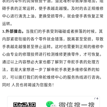
表的内零件的润滑就会干涸，油泥堆积导致摩擦增加，阻
黑龙江省黑河市爱辉区中央街帝舵售后服务中心（需提前预约）
碍手表的正常运转，使手表越走越慢。及时的去正规维修
黑龙江省鸡西市鸡冠区红军路帝舵售后服务中心（需提前预约）
黑龙江省佳木斯市向阳区长安路帝舵售后服务中心（需提前预约）
中心进行清洗上油，更换受损零件，就会使手表恢复正常
黑龙江省牡丹江市东安区太平路帝舵售后服务中心（需提前预约）
运转。
黑龙江省七台河市桃山区大同街帝舵售后服务中心（需提前预约）
3.外部撞击。
当我们的手表受到磕碰或者摔落的时候，其
黑龙江省齐齐哈尔市龙沙区龙华路帝舵售后服务中心（需提前预约）
内部紧密衔接的各个零件就会错落，脱离甚至受损，导致
黑龙江省双鸭山市尖山区新兴大街帝舵售后服务中心（需提前预约）
手表越走越慢甚至停止运转。这时也需要到正规的维修中
黑龙江省绥化市北林区新华街与康庄路交叉口帝舵售后服务中心（需提前预约）
心由专业的修理技师进行检测维修更换零件，才可恢复。
黑龙江省伊春市伊美区通河路帝舵售后服务中心（需提前预约）
通过以上内容想必大家也都了解到了帝舵手表的处理方
吉林省白城市洮北区明仁南街帝舵售后服务中心（需提前预约）
吉林省白山市浑江区浑江大街帝舵售后服务中心（需提前预约）
法，若是大家想进一步了解帝舵手表更多维修保养的知
吉林省吉林市船营区河南街帝舵售后服务中心（需提前预约）
识，可以拨打我们的帝舵维修中心的服务热线进行咨询。
吉林省辽源市龙山区人民大街帝舵售后服务中心（需提前预约）
同时 人员也将竭诚为您服务！
吉林省梅河口市新华街道梅河大街帝舵售后服务中心（需提前预约）
吉林省四平市铁东区紫气大路与南九经街交汇处帝舵售后服务中心（需提前预约）
吉林省松原市宁江区五环大街帝舵售后服务中心（需提前预约）