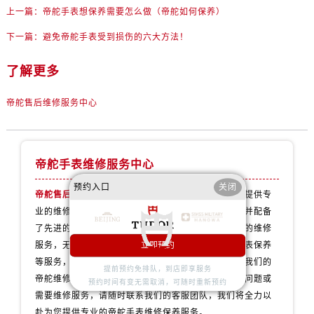
北京市朝阳区建国门外大街甲6号华熙国际中心D座11层1102室帝舵售后服务中心（需提前预约）
上一篇：
帝舵手表想保养需要怎么做（帝舵如何保养）
北京市东城区东长安街1号王府井东方广场W3座6层602室帝舵售后服务中心（需提前预约）
下一篇：
避免帝舵手表受到损伤的六大方法！
河北省保定市竞秀区朝阳北大街北国先天下帝舵售后服务中心（需提前预约）
内蒙古自治区阿拉善盟市左旗土尔扈特大街帝舵售后服务中心（需提前预约）
了解更多
内蒙古自治区巴彦淖尔市临河区新华街帝舵售后服务中心（需提前预约）
帝舵售后维修服务中心
内蒙古自治区包头市青山区幸福路甲3号王府井百货名表维修帝舵售后服务中心（需提前预约）
内蒙古自治区赤峰市红山区哈达街帝舵售后服务中心（需提前预约）
内蒙古自治区鄂尔多斯市东胜区伊金霍洛街帝舵售后服务中心（需提前预约）
内蒙古自治区呼伦贝尔市海拉尔区中央街帝舵售后服务中心（需提前预约）
帝舵手表维修服务中心
内蒙古自治区通辽市科尔沁区明仁大街帝舵售后服务中心（需提前预约）
预约入口
关闭
帝舵售后维修服务中心
拥有专业团队，致力于为客户提供专
内蒙古自治区乌海市海勃湾区人民南路帝舵售后服务中心（需提前预约）
业的维修和保养服务。我们的技师拥有丰富的经验，并配备
内蒙古自治区乌兰察布市集宁区恩和大街帝舵售后服务中心（需提前预约）
了先进的维修设备，以确保为您的帝舵手表提供一流的维修
内蒙古自治区锡林郭勒盟市锡林浩特市光明街与额尔敦路交叉口帝舵售后服务中心（需提前预约）
服务，无论是手表维修、配件更换、故障诊断还是手表保养
立即预约
内蒙古自治区兴安盟市乌兰浩特市兴安大街帝舵售后服务中心（需提前预约）
等服务，我们都会用心对待，让您的手表焕发新生。我们的
提前预约免排队，到店即享服务
帝舵维修保养服务网点遍布全国各地，如果您有任何问题或
山西省大同市平城区迎宾街帝舵售后服务中心（需提前预约）
预约时间有变无需取消，可随时重新预约
需要维修服务，请随时联系我们的客服团队，我们将全力以
山西省晋城市城区黄华街帝舵售后服务中心（需提前预约）
赴为您提供专业的帝舵手表维修保养服务。