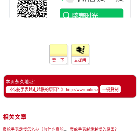
吉林省通化市东昌区环通乡江南大街帝舵售后服务中心（需提前预约）
吉林省延边市延吉市解放路帝舵售后服务中心（需提前预约）
辽宁省鞍山市铁东区站前街帝舵售后服务中心（需提前预约）
辽宁省本溪市平山区胜利路帝舵售后服务中心（需提前预约）
辽宁省朝阳市双塔区新华路帝舵售后服务中心（需提前预约）
辽宁省丹东市振兴区七经街帝舵售后服务中心（需提前预约）
辽宁省抚顺市新抚区东一路帝舵售后服务中心（需提前预约）
赞一下
去提问
辽宁省阜新市海州区解放大街帝舵售后服务中心（需提前预约）
辽宁省葫芦岛市连山区中央路帝舵售后服务中心（需提前预约）
辽宁省锦州市古塔区中央大街帝舵售后服务中心（需提前预约）
本页永久地址：
一键复制
辽宁省辽阳市白塔区新运大街帝舵售后服务中心（需提前预约）
辽宁省盘锦市兴隆台区石油大街帝舵售后服务中心（需提前预约）
辽宁省铁岭市银州区南马路帝舵售后服务中心（需提前预约）
辽宁省营口市站前区市府路与渤海大街交叉口帝舵售后服务中心（需提前预约）
相关文章
辽宁省沈阳市沈河区中街路137号亨得利名表维修授权店1楼帝舵售后服务中心（需提前预约）
帝舵手表走慢怎么办（为什么帝舵手表走慢）
帝舵手表越走越慢的原因？
辽宁省沈阳市沈河区中街路83号亨得利名表维修授权店1楼帝舵售后服务中心（需提前预约）