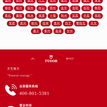
温州
徐州
潍坊
九江
常州
嘉兴
南通
临沂
淮安
江西省上饶市信州区滨江西路帝舵售后服务中心（需提前预约）
烟台
绍兴
亳州
舟山
扬州
金华
洛阳
岳阳
衡阳
江西省新余市渝水区北湖西路帝舵售后服务中心（需提前预约）
江西省宜春市袁州区中山中路帝舵售后服务中心（需提前预约）
黄石
襄阳
株洲
湘潭
十堰
荆州
宜昌
许昌
南阳
江西省鹰潭市月湖区胜利东路帝舵售后服务中心（需提前预约）
常德
泉州
柳州
桂林
惠州
西宁
攀枝花
天水
山东省德州市德城区东风中路帝舵售后服务中心（需提前预约）
遵义
泰州
盐城
台州
山东省东营市东营区济南路帝舵售后服务中心（需提前预约）
山东省济南市历下区经十路11111号华润中心写字楼（万象城）15层1508室帝舵售后服务中心（需提前预约）
山东省济宁市任城区太白楼路帝舵售后服务中心（需提前预约）
山东省莱芜市文化南路8号银座商城名表维修一楼名表维修帝舵售后服务中心（需提前预约）
山东省临沂市兰山区解放路帝舵售后服务中心（需提前预约）
山东省日照市东港区烟台路帝舵售后服务中心（需提前预约）
天生敢为
山东省泰安市泰山区财源街道泰山大街帝舵售后服务中心（需提前预约）
"Natural courage.”
山东省威海市环翠区新威海路89号振华商厦一楼名表维修帝舵售后服务中心（需提前预约）
总部服务热线
山东省潍坊市奎文区东风东街帝舵售后服务中心（需提前预约）
400-801-5381
山东省枣庄市滕州市北辛路与善国路交叉口帝舵售后服务中心（需提前预约）
山东省淄博市张店区金晶大道帝舵售后服务中心（需提前预约）
营业时间