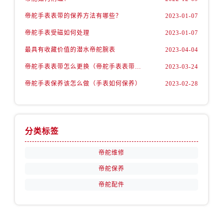
安徽省淮北市相山区淮海路帝舵售后服务中心（需提前预约）
帝舵手表表带的保养方法有哪些？
2023-01-07
安徽省淮南市田家庵区国庆中路帝舵售后服务中心（需提前预约）
安徽省黄山市屯溪区黄山西路帝舵售后服务中心（需提前预约）
帝舵手表受磁如何处理
2023-01-07
安徽省六安市金安区解放中路帝舵售后服务中心（需提前预约）
最具有收藏价值的潜水帝舵腕表
2023-04-04
安徽省马鞍山市雨山区湖南西路帝舵售后服务中心（需提前预约）
帝舵手表表带怎么更换（帝舵手表表带如何更换)
2023-03-24
安徽省宿州市埇桥区人民中路帝舵售后服务中心（需提前预约）
帝舵手表保养该怎么做（手表如何保养）
2023-02-28
安徽省铜陵市铜官区石城大道帝舵售后服务中心（需提前预约）
安徽省芜湖市镜湖区中山路步行街帝舵售后服务中心（需提前预约）
安徽省宣城市宣州区叠嶂西路帝舵售后服务中心（需提前预约）
福建省龙岩市新罗区九一南路帝舵售后服务中心（需提前预约）
分类标签
福建省南平市建阳区人民西路帝舵售后服务中心（需提前预约）
帝舵维修
福建省宁德市蕉城区天湖东路帝舵售后服务中心（需提前预约）
帝舵保养
福建省莆田市城厢区霞林街道荔华东大道帝舵售后服务中心（需提前预约）
帝舵配件
福建省三明市三元区东乾二路帝舵售后服务中心（需提前预约）
福建省漳州市龙文区步港路帝舵售后服务中心（需提前预约）
江苏省常州市新北区龙锦路1590号现代传媒中心5号楼10层1008室帝舵售后服务中心（需提前预约）