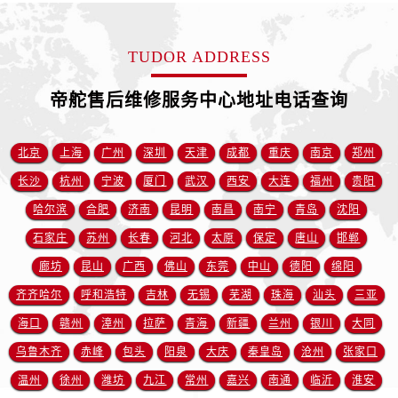
安徽省宿州市埇桥区人民中路帝舵售后服务中心（需提前预约）
安徽省铜陵市铜官区石城大道帝舵售后服务中心（需提前预约）
TUDOR ADDRESS
安徽省芜湖市镜湖区中山路步行街帝舵售后服务中心（需提前预约）
安徽省宣城市宣州区叠嶂西路帝舵售后服务中心（需提前预约）
帝舵售后维修服务中心地址电话查询
福建省龙岩市新罗区九一南路帝舵售后服务中心（需提前预约）
福建省南平市建阳区人民西路帝舵售后服务中心（需提前预约）
北京
上海
广州
深圳
天津
成都
重庆
南京
郑州
福建省宁德市蕉城区天湖东路帝舵售后服务中心（需提前预约）
福建省莆田市城厢区霞林街道荔华东大道帝舵售后服务中心（需提前预约）
长沙
杭州
宁波
厦门
武汉
西安
大连
福州
贵阳
福建省三明市三元区东乾二路帝舵售后服务中心（需提前预约）
哈尔滨
合肥
济南
昆明
南昌
南宁
青岛
沈阳
福建省漳州市龙文区步港路帝舵售后服务中心（需提前预约）
石家庄
苏州
长春
河北
太原
保定
唐山
邯郸
江苏省常州市新北区龙锦路1590号现代传媒中心5号楼10层1008室帝舵售后服务中心（需提前预约）
廊坊
昆山
广西
佛山
东莞
中山
德阳
绵阳
江苏省淮安市清江浦区淮海北路帝舵售后服务中心（需提前预约）
齐齐哈尔
呼和浩特
吉林
无锡
芜湖
珠海
汕头
三亚
江苏省连云港市海州区通灌北路帝舵售后服务中心（需提前预约）
海口
赣州
漳州
拉萨
青海
新疆
兰州
银川
大同
江苏省南京市秦淮区中山南路1号南京中心22层22-C1-C3室帝舵售后服务中心（需提前预约）
乌鲁木齐
赤峰
包头
阳泉
大庆
秦皇岛
沧州
张家口
江苏省宿迁市宿城区西湖路帝舵售后服务中心（需提前预约）
江苏省泰州市海陵区永定东路399号置地商务中心东塔（华润万象城）17层1706室帝舵售后服务中心（需提前预约）
温州
徐州
潍坊
九江
常州
嘉兴
南通
临沂
淮安