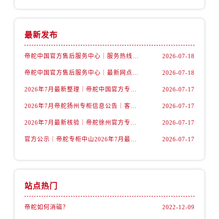
内蒙古自治区包头市青山区幸福路甲3号王府井百货名表维修帝舵售后服务中心（需提前预约）
内蒙古自治区赤峰市红山区哈达街帝舵售后服务中心（需提前预约）
内蒙古自治区鄂尔多斯市东胜区伊金霍洛街帝舵售后服务中心（需提前预约）
最新发布
内蒙古自治区呼伦贝尔市海拉尔区中央街帝舵售后服务中心（需提前预约）
帝舵中国官方售后服务中心｜服务热线及全部维修详细地址权威信息声明（2026年7月最新）
2026-07-18
内蒙古自治区通辽市科尔沁区明仁大街帝舵售后服务中心（需提前预约）
内蒙古自治区乌海市海勃湾区人民南路帝舵售后服务中心（需提前预约）
帝舵中国官方售后服务中心｜最新网点地址及电话权威信息通告（2026年7月最新）
2026-07-18
内蒙古自治区乌兰察布市集宁区恩和大街帝舵售后服务中心（需提前预约）
2026年7月最新整理｜帝舵中国官方专柜名录及湖州客户服务电话，一篇看懂！
2026-07-17
内蒙古自治区锡林郭勒盟市锡林浩特市光明街与额尔敦路交叉口帝舵售后服务中心（需提前预约）
2026年7月帝舵扬州专柜信息公告｜客户服务热线核验结果与门店汇总
2026-07-17
内蒙古自治区兴安盟市乌兰浩特市兴安大街帝舵售后服务中心（需提前预约）
2026年7月最新核验｜帝舵徐州官方专柜客户服务电话与专柜服务信息公示
2026-07-17
山西省大同市平城区迎宾街帝舵售后服务中心（需提前预约）
官方公示｜帝舵专柜中山2026年7月最新客户服务电话及专柜攻略
2026-07-17
山西省晋城市城区黄华街帝舵售后服务中心（需提前预约）
山西省晋中市榆次区顺城街帝舵售后服务中心（需提前预约）
山西省临汾市尧都区解放路帝舵售后服务中心（需提前预约）
山西省吕梁市离石区永宁中路与建设街交叉口帝舵售后服务中心（需提前预约）
站点热门
山西省朔州市朔城区怡西路与鄯阳西街交汇处帝舵售后服务中心（需提前预约）
帝舵如何消磁？
2022-12-09
山西省忻州市忻府区和平东街与七一南路交叉口帝舵售后服务中心（需提前预约）