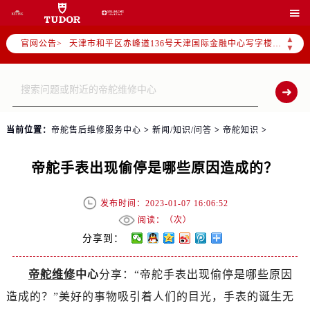
北京市东城区东长安街1号东方广场写字楼W3座6层602室（需提前预约）

北京市朝阳区建国门外大街甲6号华熙国际中心写字楼D座11层1102室（需提前预约）
▲
官网公告>
天津市和平区赤峰道136号天津国际金融中心写字楼26层2603室（需提前预约）
▼
上海市徐汇区虹桥路3号港汇中心写字楼2座37层3705室（需提前预约）
上海市黄浦区南京东路299号宏伊国际广场写字楼8层806室（需提前预约）
南京市秦淮区中山南路1号（新街口）南京中心写字楼22层C1-1室（需提前预约）
常州市新北区龙锦路1590号现代传媒中心写字楼5号楼10层1008室（需提前预约）
当前位置：
帝舵售后维修服务中心
>
新闻/知识/问答
>
帝舵知识
>
徐州市鼓楼区淮海东路29号苏宁广场IFC国际金融中心写字楼35层3508室（需提前预约）
扬州市邗江区国展路29号星耀天地写字楼1号楼18层1803室（需提前预约）
帝舵手表出现偷停是哪些原因造成的？
盐城市盐都区世纪大道5号盐城金融城写字楼1号楼16层1604室（需提前预约）
泰州市海陵区永定东路399号置地商务中心东塔写字楼（华润万象城）17层1706室（需提前预约）
发布时间：2023-01-07 16:06:52
宁波市江北区大闸南路500号来福士广场办公楼20层2009室（需提前预约）
阅读：（
次）
杭州市上城区钱江路1366号华润大厦写字楼A座5层503-5室（需提前预约）
分享到：
金华市金东区东市南街777号金华万达广场写字楼4号楼22层2209室（需提前预约）
帝舵维修
中心
分享：“帝舵手表出现偷停是哪些原因
绍兴市越城区胜利东路379号世茂天际中心写字楼8层805室（需提前预约）
造成的？”美好的事物吸引着人们的目光，手表的诞生无
嘉兴市南湖区广益路705号嘉兴世界贸易中心写字楼A座13层1304室（需提前预约）