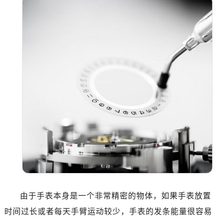
温州市鹿城区锦绣路1067号置信广场10层1015室（需提前预约）
哈尔滨市道里区友谊西路600号富力中心T2座写字楼29层03室（需提前预约）
大连市中山区人民路15号国际金融大厦7层G室（需提前预约）
佛山市禅城区季华五路57号万科金融中心C座12层1205室（需提前预约）
东莞市东城街道鸿福东路1号民盈国贸中心T1写字楼9层907室（需提前预约）
无锡市梁溪区人民中路139号恒隆广场写字楼1座11层1104室（需提前预约）
南通市崇川区工农路57号圆融广场写字楼16层1603室（需提前预约）
苏州市苏州工业园区星港街199号苏州中心办公楼C座22层08室（需提前预约）
武汉市江汉区解放大道686号世界贸易大厦38层09室（需提前预约）
南宁市青秀区金湖路59号地王大厦12楼1224室（需提前预约）
合肥市蜀山区潜山路111号万象城华润大厦B座12楼03室（需提前预约）
泉州市丰泽区宝洲路729号浦西万达中心写字楼A座7楼709室（需提前预约）
青岛市南区山东路6号华润大厦B座22层04室（需提前预约）
烟台市芝罘区胜利路139号万达金融中心A座907室（需提前预约）
由于手表本身是一个非常精密的物体，如果手表放置
长春市朝阳区西安大路727号中银大厦A座(旺进大厦)18层09室（需提前预约）
贵阳市南明区都司高架桥路33号亨特国际金融中心14楼14D（需提前预约）
时间过长或者每天手臂运动较少，手表的发条能量很容易