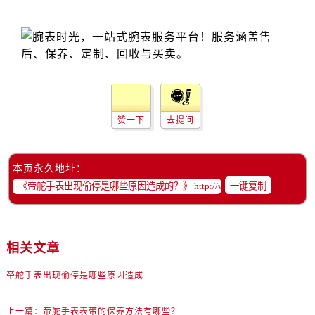
黑龙江省齐齐哈尔市龙沙区龙华路帝舵售后服务中心（需提前预约）
黑龙江省双鸭山市尖山区新兴大街帝舵售后服务中心（需提前预约）
黑龙江省绥化市北林区新华街与康庄路交叉口帝舵售后服务中心（需提前预约）
黑龙江省伊春市伊美区通河路帝舵售后服务中心（需提前预约）
吉林省白城市洮北区明仁南街帝舵售后服务中心（需提前预约）
吉林省白山市浑江区浑江大街帝舵售后服务中心（需提前预约）
赞一下
去提问
吉林省吉林市船营区河南街帝舵售后服务中心（需提前预约）
吉林省辽源市龙山区人民大街帝舵售后服务中心（需提前预约）
吉林省梅河口市新华街道梅河大街帝舵售后服务中心（需提前预约）
本页永久地址：
吉林省四平市铁东区紫气大路与南九经街交汇处帝舵售后服务中心（需提前预约）
一键复制
吉林省松原市宁江区五环大街帝舵售后服务中心（需提前预约）
吉林省通化市东昌区环通乡江南大街帝舵售后服务中心（需提前预约）
吉林省延边市延吉市解放路帝舵售后服务中心（需提前预约）
相关文章
辽宁省鞍山市铁东区站前街帝舵售后服务中心（需提前预约）
帝舵手表出现偷停是哪些原因造成的？
辽宁省本溪市平山区胜利路帝舵售后服务中心（需提前预约）
辽宁省朝阳市双塔区新华路帝舵售后服务中心（需提前预约）
上一篇：
帝舵手表表带的保养方法有哪些？