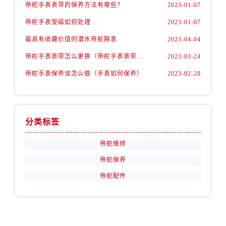
山西省阳泉市郊区平阳东街与新城大道交叉口帝舵售后服务中心（需提前预约）
帝舵手表表带的保养方法有哪些？
2023-01-07
山西省运城市盐湖区河东街帝舵售后服务中心（需提前预约）
帝舵手表受磁如何处理
2023-01-07
山西省长治市潞州区英雄中路帝舵售后服务中心（需提前预约）
最具有收藏价值的潜水帝舵腕表
2023-04-04
山西省太原市迎泽区迎泽街道解放路15号亨得利名表维修授权店3楼帝舵售后服务中心（需提前预约）
帝舵手表表带怎么更换（帝舵手表表带如何更换)
2023-03-24
天津市和平区赤峰道136号天津国际金融中心26层2603室帝舵售后服务中心（需提前预约）
帝舵手表保养该怎么做（手表如何保养）
2023-02-28
安徽省安庆市迎江区人民路帝舵售后服务中心（需提前预约）
安徽省蚌埠市蚌山区淮河路帝舵售后服务中心（需提前预约）
安徽省亳州市谯城区魏武大道帝舵售后服务中心（需提前预约）
安徽省池州市贵池区长江路帝舵售后服务中心（需提前预约）
分类标签
安徽省滁州市琅琊区南谯北路帝舵售后服务中心（需提前预约）
帝舵维修
安徽省阜阳市颍州区颍州北路帝舵售后服务中心（需提前预约）
安徽省淮北市相山区淮海路帝舵售后服务中心（需提前预约）
帝舵保养
安徽省淮南市田家庵区国庆中路帝舵售后服务中心（需提前预约）
帝舵配件
安徽省黄山市屯溪区黄山西路帝舵售后服务中心（需提前预约）
安徽省六安市金安区解放中路帝舵售后服务中心（需提前预约）
安徽省马鞍山市雨山区湖南西路帝舵售后服务中心（需提前预约）