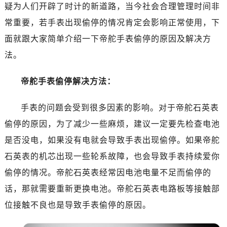
南昌市红谷滩新区红谷中大道998号绿地双子塔（中央广场）A1座办公楼14层07室（需提前预约）
疑为人们开辟了时计的新道路，当今社会合理管理时间非
济南市历下区经十路11111号华润中心写字楼（万象城）15层1508室（需提前预约）
常重要，若手表出现偷停的情况肯定会影响正常使用，下
广州市天河区天河路230号万菱汇国际中心写字楼A塔7层704室（需提前预约）
面就跟大家简单介绍一下帝舵手表偷停的原因及解决方
广州市越秀区环市东路371-375号世界贸易中心大厦南塔写字楼15层07室（需提前预约）
法。
深圳市罗湖区深南东路5001号华润大厦写字楼17层1701室（需提前预约）
惠州市惠城区江北文昌一路7号华贸大厦写字楼1座30层05室（需提前预约）
帝舵手表偷停解决方法：
厦门市思明区湖滨东路95号华润大厦写字楼B座11层1104室（需提前预约）
福州市鼓楼区五四路128-1号恒力城写字楼15层03室（需提前预约）
手表的问题会受到很多因素的影响。对于帝舵石英表
成都市锦江区人民东路6号SAC东原中心写字楼24层2406B室（需提前预约）
偷停的原因，为了减少一些麻烦，建议一定要先检查电池
重庆市江北区观音桥步行街2号融恒时代广场写字楼9层902室（需提前预约）
是否没电，如果没有电就会导致手表出现偷停。如果帝舵
长沙市芙蓉区定王台街道建湘路393号世茂环球金融中心写字楼（芙蓉广场）10层13室（需提前预约）
石英表的机芯出现一些轮系故障，也会导致手表持续爱你
郑州市二七区铭功路10号华润大厦写字楼29层2905室（需提前预约）
偷停的情况。帝舵石英表经常因电池电量不足而偷停的
太原市迎泽区解放路15号亨得利名表服务中心（品牌授权店）3层整层（需提前预约）
话，那就需要重新更换电池。帝舵石英表电路板等接触部
沈阳市沈河区中街路137号亨得利名表服务中心（品牌授权店）1层整层（需提前预约）
沈阳市沈河区中街路83号亨得利名表服务中心（品牌授权店）1层整层（需提前预约）
位接触不良也是导致手表偷停的原因。
乌鲁木齐市天山区红山路26号时代广场（CCMALL）C座17层17-B（需提前预约）