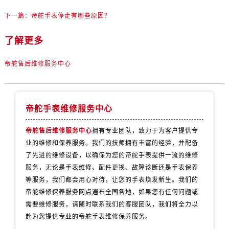
辽宁省丹东市振兴区七经街帝舵售后服务中心（需提前预约）
下一篇：
帝舵手表停走有哪些原因？
辽宁省抚顺市新抚区东一路帝舵售后服务中心（需提前预约）
辽宁省阜新市海州区解放大街帝舵售后服务中心（需提前预约）
了解更多
辽宁省葫芦岛市连山区中央路帝舵售后服务中心（需提前预约）
辽宁省锦州市古塔区中央大街帝舵售后服务中心（需提前预约）
帝舵售后维修服务中心
辽宁省辽阳市白塔区新运大街帝舵售后服务中心（需提前预约）
辽宁省盘锦市兴隆台区石油大街帝舵售后服务中心（需提前预约）
辽宁省铁岭市银州区南马路帝舵售后服务中心（需提前预约）
帝舵手表维修服务中心
辽宁省营口市站前区市府路与渤海大街交叉口帝舵售后服务中心（需提前预约）
帝舵售后维修服务中心
拥有专业团队，致力于为客户提供专
辽宁省沈阳市沈河区中街路137号亨得利名表维修授权店1楼帝舵售后服务中心（需提前预约）
业的维修和保养服务。我们的技师拥有丰富的经验，并配备
辽宁省沈阳市沈河区中街路83号亨得利名表维修授权店1楼帝舵售后服务中心（需提前预约）
了先进的维修设备，以确保为您的帝舵手表提供一流的维修
北京市朝阳区建国门外大街甲6号华熙国际中心D座11层1102室帝舵售后服务中心（需提前预约）
服务，无论是手表维修、配件更换、故障诊断还是手表保养
北京市东城区东长安街1号王府井东方广场W3座6层602室帝舵售后服务中心（需提前预约）
等服务，我们都会用心对待，让您的手表焕发新生。我们的
河北省保定市竞秀区朝阳北大街北国先天下帝舵售后服务中心（需提前预约）
帝舵维修保养服务网点遍布全国各地，如果您有任何问题或
内蒙古自治区阿拉善盟市左旗土尔扈特大街帝舵售后服务中心（需提前预约）
需要维修服务，请随时联系我们的客服团队，我们将全力以
赴为您提供专业的帝舵手表维修保养服务。
内蒙古自治区巴彦淖尔市临河区新华街帝舵售后服务中心（需提前预约）