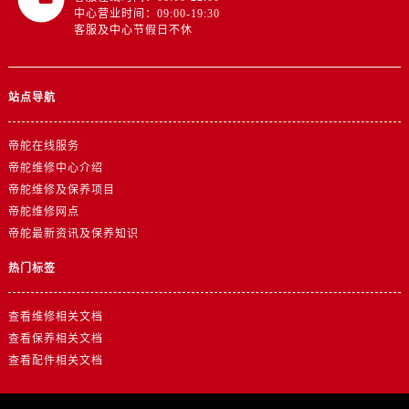
山东省东营市东营区济南路帝舵售后服务中心（需提前预约）
中心营业时间：09:00-19:30
客服及中心节假日不休
山东省济南市历下区经十路11111号华润中心写字楼（万象城）15层1508室帝舵售后服务中心（需提前预约）
山东省济宁市任城区太白楼路帝舵售后服务中心（需提前预约）
山东省莱芜市文化南路8号银座商城名表维修一楼名表维修帝舵售后服务中心（需提前预约）
站点导航
山东省临沂市兰山区解放路帝舵售后服务中心（需提前预约）
山东省日照市东港区烟台路帝舵售后服务中心（需提前预约）
帝舵在线服务
山东省泰安市泰山区财源街道泰山大街帝舵售后服务中心（需提前预约）
帝舵维修中心介绍
山东省威海市环翠区新威海路89号振华商厦一楼名表维修帝舵售后服务中心（需提前预约）
帝舵维修及保养项目
山东省潍坊市奎文区东风东街帝舵售后服务中心（需提前预约）
帝舵维修网点
帝舵最新资讯及保养知识
山东省枣庄市滕州市北辛路与善国路交叉口帝舵售后服务中心（需提前预约）
山东省淄博市张店区金晶大道帝舵售后服务中心（需提前预约）
热门标签
上海市黄浦区南京东路299号宏伊国际广场写字楼8层806室帝舵售后服务中心（需提前预约）
上海市徐汇区虹桥路3号港汇中心2座37层3705室帝舵售后服务中心（需提前预约）
查看维修相关文档
浙江省杭州市上城区钱江路1366号华润大厦A座5层503-5室帝舵售后服务中心（需提前预约）
查看保养相关文档
查看配件相关文档
浙江省湖州市吴兴区劳动路帝舵售后服务中心（需提前预约）
浙江省嘉兴市南湖区广益路705号嘉兴世界贸易中心A座13层1304室帝舵售后服务中心（需提前预约）