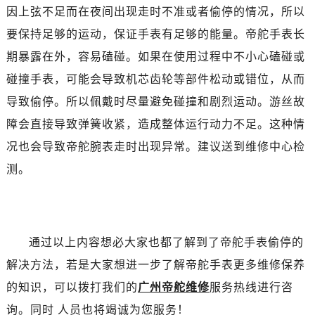
昆明市盘龙区北京路928号同德昆明广场写字楼10层06室（需提前预约）
因上弦不足而在夜间出现走时不准或者偷停的情况，所以
石家庄市长安区中山东路39号勒泰中心写字楼B座13层07室（需提前预约）
要保持足够的运动，保证手表有足够的能量。帝舵手表长
西安市碑林区南关正街88号华侨城长安国际中心E座6楼10室（需提前预约）
期暴露在外，容易磕碰。如果在使用过程中不小心磕碰或
海口市龙华区金贸东路5号海口华润大厦B座17层1707室（需提前预约）
碰撞手表，可能会导致机芯齿轮等部件松动或错位，从而
唐山市路南区新华东道100号万达广场写字楼A座10层1002室（需提前预约）
导致偷停。所以佩戴时尽量避免碰撞和剧烈运动。游丝故
台州市椒江区东海大道1800号腾达中心东1幢20楼2002室（需提前预约）
障会直接导致弹簧收紧，造成整体运行动力不足。这种情
内蒙古自治区呼和浩特市玉泉区大学西街70号华润万象城写字楼（鄂尔多斯大厦）23层2326室（需提前预约）
甘肃省兰州市七里河区西津西路16号兰州中心写字楼21层2102室（需提前预约）
况也会导致帝舵腕表走时出现异常。建议送到维修中心检
重庆市解放碑渝中区民权路28号英利国际金融中心写字楼20层01室（需提前预约）
测。
黑龙江省大庆市萨尔图区会战大街帝舵售后服务中心（需提前预约）
黑龙江省鹤岗市向阳区红军路帝舵售后服务中心（需提前预约）
黑龙江省黑河市爱辉区中央街帝舵售后服务中心（需提前预约）
通过以上内容想必大家也都了解到了帝舵手表偷停的
黑龙江省鸡西市鸡冠区红军路帝舵售后服务中心（需提前预约）
黑龙江省佳木斯市向阳区长安路帝舵售后服务中心（需提前预约）
解决方法，若是大家想进一步了解帝舵手表更多维修保养
黑龙江省牡丹江市东安区太平路帝舵售后服务中心（需提前预约）
的知识，可以拨打我们的
广州帝舵维修
服务热线进行咨
黑龙江省七台河市桃山区大同街帝舵售后服务中心（需提前预约）
询。同时 人员也将竭诚为您服务！