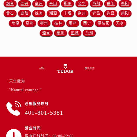
江苏省徐州市鼓楼区淮海东路29号苏宁广场IFC国际金融中心35层3508室帝舵售后服务中心（需提前预约）
烟台
绍兴
亳州
舟山
扬州
金华
洛阳
岳阳
衡阳
江苏省盐城市盐都区世纪大道5号盐城金融城写字楼1号楼16层1604室帝舵售后服务中心（需提前预约）
黄石
襄阳
株洲
湘潭
十堰
荆州
宜昌
许昌
南阳
江苏省扬州市邗江区国展路29号星耀天地写字楼1号楼18层1803室帝舵售后服务中心（需提前预约）
常德
泉州
柳州
桂林
惠州
西宁
攀枝花
天水
江苏省镇江市京口区中山东路帝舵售后服务中心（需提前预约）
遵义
泰州
盐城
台州
江西省抚州市临川区赣东大道帝舵售后服务中心（需提前预约）
江西省赣州市章贡区文清路帝舵售后服务中心（需提前预约）
江西省吉安市吉州区井冈山大道帝舵售后服务中心（需提前预约）
江西省景德镇市珠山区珠山中路帝舵售后服务中心（需提前预约）
江西省九江市浔阳区浔阳路帝舵售后服务中心（需提前预约）
江西省南昌市红谷滩新区红谷中大道998号绿地双子塔（中央广场）A1座办公楼14层1407室帝舵售后服务中心（需提前预约）
天生敢为
江西省萍乡市安源区萍安北大道与康庄路交叉口帝舵售后服务中心（需提前预约）
"Natural courage.”
江西省上饶市信州区滨江西路帝舵售后服务中心（需提前预约）
总部服务热线
江西省新余市渝水区北湖西路帝舵售后服务中心（需提前预约）
400-801-5381
江西省宜春市袁州区中山中路帝舵售后服务中心（需提前预约）
江西省鹰潭市月湖区胜利东路帝舵售后服务中心（需提前预约）
营业时间
山东省德州市德城区东风中路帝舵售后服务中心（需提前预约）
客服在线时间：08:00-22:00