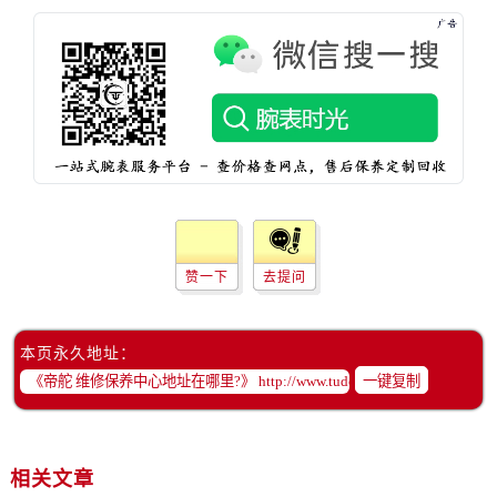
黑龙江省鸡西市鸡冠区红军路帝舵售后服务中心（需提前预约）
黑龙江省佳木斯市向阳区长安路帝舵售后服务中心（需提前预约）
黑龙江省牡丹江市东安区太平路帝舵售后服务中心（需提前预约）
黑龙江省七台河市桃山区大同街帝舵售后服务中心（需提前预约）
黑龙江省齐齐哈尔市龙沙区龙华路帝舵售后服务中心（需提前预约）
黑龙江省双鸭山市尖山区新兴大街帝舵售后服务中心（需提前预约）
黑龙江省绥化市北林区新华街与康庄路交叉口帝舵售后服务中心（需提前预约）
黑龙江省伊春市伊美区通河路帝舵售后服务中心（需提前预约）
吉林省白城市洮北区明仁南街帝舵售后服务中心（需提前预约）
赞一下
去提问
吉林省白山市浑江区浑江大街帝舵售后服务中心（需提前预约）
吉林省吉林市船营区河南街帝舵售后服务中心（需提前预约）
吉林省辽源市龙山区人民大街帝舵售后服务中心（需提前预约）
本页永久地址：
吉林省梅河口市新华街道梅河大街帝舵售后服务中心（需提前预约）
一键复制
吉林省四平市铁东区紫气大路与南九经街交汇处帝舵售后服务中心（需提前预约）
吉林省松原市宁江区五环大街帝舵售后服务中心（需提前预约）
吉林省通化市东昌区环通乡江南大街帝舵售后服务中心（需提前预约）
相关文章