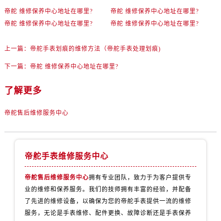
吉林省延边市延吉市解放路帝舵售后服务中心（需提前预约）
帝舵 维修保养中心地址在哪里?
帝舵 维修保养中心地址在哪里?
辽宁省鞍山市铁东区站前街帝舵售后服务中心（需提前预约）
帝舵 维修保养中心地址在哪里?
帝舵 维修保养中心地址在哪里?
辽宁省本溪市平山区胜利路帝舵售后服务中心（需提前预约）
辽宁省朝阳市双塔区新华路帝舵售后服务中心（需提前预约）
上一篇：
帝舵手表划痕的维修方法（帝舵手表处理划痕)
辽宁省丹东市振兴区七经街帝舵售后服务中心（需提前预约）
下一篇：
帝舵 维修保养中心地址在哪里?
辽宁省抚顺市新抚区东一路帝舵售后服务中心（需提前预约）
辽宁省阜新市海州区解放大街帝舵售后服务中心（需提前预约）
了解更多
辽宁省葫芦岛市连山区中央路帝舵售后服务中心（需提前预约）
帝舵售后维修服务中心
辽宁省锦州市古塔区中央大街帝舵售后服务中心（需提前预约）
辽宁省辽阳市白塔区新运大街帝舵售后服务中心（需提前预约）
辽宁省盘锦市兴隆台区石油大街帝舵售后服务中心（需提前预约）
辽宁省铁岭市银州区南马路帝舵售后服务中心（需提前预约）
帝舵手表维修服务中心
辽宁省营口市站前区市府路与渤海大街交叉口帝舵售后服务中心（需提前预约）
帝舵售后维修服务中心
拥有专业团队，致力于为客户提供专
辽宁省沈阳市沈河区中街路137号亨得利名表维修授权店1楼帝舵售后服务中心（需提前预约）
业的维修和保养服务。我们的技师拥有丰富的经验，并配备
辽宁省沈阳市沈河区中街路83号亨得利名表维修授权店1楼帝舵售后服务中心（需提前预约）
了先进的维修设备，以确保为您的帝舵手表提供一流的维修
北京市朝阳区建国门外大街甲6号华熙国际中心D座11层1102室帝舵售后服务中心（需提前预约）
服务，无论是手表维修、配件更换、故障诊断还是手表保养