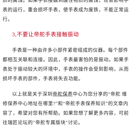
质的腐蚀。如果手表接触到酸性物质的腐蚀，轻会影响手
青岛市南区山东路6号华润大厦B座22层04室（需提前预约）
表的运行，重会损坏手表，使手表成为废铁，不能正常运
烟台市芝罘区胜利路139号万达金融中心A座907室（需提前预约）
行。
长春市朝阳区西安大路727号中银大厦A座(旺进大厦)18层09室（需提前预约）
贵阳市南明区都司高架桥路33号亨特国际金融中心14楼14D（需提前预约）
3,不要让帝舵手表接触振动
昆明市盘龙区北京路928号同德昆明广场写字楼10层06室（需提前预约）
石家庄市长安区中山东路39号勒泰中心写字楼B座13层07室（需提前预约）
手表是一种由许多小部件紧密组成的仪器。每个部件
西安市碑林区南关正街88号华侨城长安国际中心E座6楼10室（需提前预约）
都相互关联和连接。因此，手表最害怕的是振动。如果手
海口市龙华区金贸东路5号海口华润大厦B座17层1707室（需提前预约）
表处于振动较大的环境中，手表的操作会受到影响，从而
唐山市路南区新华东道100号万达广场写字楼A座10层1002室（需提前预约）
台州市椒江区东海大道1800号腾达中心东1幢20楼2002室（需提前预约）
损坏手表的部件，手表将失去功能。
内蒙古自治区呼和浩特市玉泉区大学西街70号华润万象城写字楼（鄂尔多斯大厦）23层2326室（需提前预约）
以上就是关于深圳
帝舵保养
中心为您分享的“帝舵 维
甘肃省兰州市七里河区西津西路16号兰州中心写字楼21层2102室（需提前预约）
重庆市解放碑渝中区民权路28号英利国际金融中心写字楼20层01室（需提前预约）
修保养中心地址在哪里?”和“帝舵手表保养知识”的文章内
黑龙江省大庆市萨尔图区会战大街帝舵售后服务中心（需提前预约）
容了，希望对您有所帮助。如果您想了解更多内容，可前
黑龙江省鹤岗市向阳区红军路帝舵售后服务中心（需提前预约）
往瑞匠论坛的"帝舵专属版块"讨论。
黑龙江省黑河市爱辉区中央街帝舵售后服务中心（需提前预约）