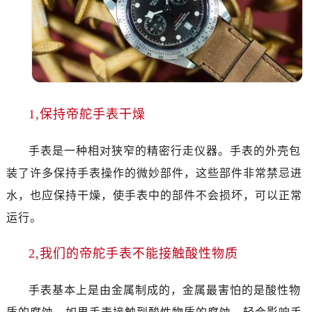
太原市迎泽区解放路15号亨得利名表服务中心（品牌授权店）3层整层（需提前预约）
沈阳市沈河区中街路137号亨得利名表服务中心（品牌授权店）1层整层（需提前预约）
沈阳市沈河区中街路83号亨得利名表服务中心（品牌授权店）1层整层（需提前预约）
乌鲁木齐市天山区红山路26号时代广场（CCMALL）C座17层17-B（需提前预约）
温州市鹿城区锦绣路1067号置信广场10层1015室（需提前预约）
哈尔滨市道里区友谊西路600号富力中心T2座写字楼29层03室（需提前预约）
1,保持帝舵手表干燥
大连市中山区人民路15号国际金融大厦7层G室（需提前预约）
佛山市禅城区季华五路57号万科金融中心C座12层1205室（需提前预约）
手表是一种相对狭窄的精密行走仪器。手表的外壳包
东莞市东城街道鸿福东路1号民盈国贸中心T1写字楼9层907室（需提前预约）
装了许多保持手表操作的微妙部件，这些部件非常禁忌进
无锡市梁溪区人民中路139号恒隆广场写字楼1座11层1104室（需提前预约）
水，也应保持干燥，使手表中的部件不会损坏，可以正常
南通市崇川区工农路57号圆融广场写字楼16层1603室（需提前预约）
运行。
苏州市苏州工业园区星港街199号苏州中心办公楼C座22层08室（需提前预约）
武汉市江汉区解放大道686号世界贸易大厦38层09室（需提前预约）
2,我们的帝舵手表不能接触酸性物质
南宁市青秀区金湖路59号地王大厦12楼1224室（需提前预约）
合肥市蜀山区潜山路111号万象城华润大厦B座12楼03室（需提前预约）
手表基本上是由金属制成的，金属最害怕的是酸性物
泉州市丰泽区宝洲路729号浦西万达中心写字楼A座7楼709室（需提前预约）