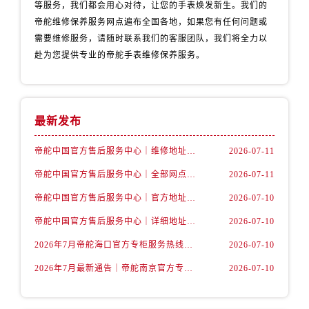
北京市东城区东长安街1号王府井东方广场W3座6层602室帝舵售后服务中心（需提前预约）
等服务，我们都会用心对待，让您的手表焕发新生。我们的
帝舵维修保养服务网点遍布全国各地，如果您有任何问题或
河北省保定市竞秀区朝阳北大街北国先天下帝舵售后服务中心（需提前预约）
需要维修服务，请随时联系我们的客服团队，我们将全力以
内蒙古自治区阿拉善盟市左旗土尔扈特大街帝舵售后服务中心（需提前预约）
赴为您提供专业的帝舵手表维修保养服务。
内蒙古自治区巴彦淖尔市临河区新华街帝舵售后服务中心（需提前预约）
内蒙古自治区包头市青山区幸福路甲3号王府井百货名表维修帝舵售后服务中心（需提前预约）
内蒙古自治区赤峰市红山区哈达街帝舵售后服务中心（需提前预约）
最新发布
内蒙古自治区鄂尔多斯市东胜区伊金霍洛街帝舵售后服务中心（需提前预约）
内蒙古自治区呼伦贝尔市海拉尔区中央街帝舵售后服务中心（需提前预约）
帝舵中国官方售后服务中心｜维修地址及售后服务热线权威信息声明（2026年7月最新）
2026-07-11
内蒙古自治区通辽市科尔沁区明仁大街帝舵售后服务中心（需提前预约）
帝舵中国官方售后服务中心｜全部网点地址及电话权威信息通告（2026年7月最新）
2026-07-11
内蒙古自治区乌海市海勃湾区人民南路帝舵售后服务中心（需提前预约）
内蒙古自治区乌兰察布市集宁区恩和大街帝舵售后服务中心（需提前预约）
帝舵中国官方售后服务中心｜官方地址与客服热线权威信息声明（2026年7月最新）
2026-07-10
内蒙古自治区锡林郭勒盟市锡林浩特市光明街与额尔敦路交叉口帝舵售后服务中心（需提前预约）
帝舵中国官方售后服务中心｜详细地址与24小时客服电话权威信息声明（2026年7月最新）
2026-07-10
内蒙古自治区兴安盟市乌兰浩特市兴安大街帝舵售后服务中心（需提前预约）
2026年7月帝舵海口官方专柜服务热线大全+客户咨询通道公开
2026-07-10
山西省大同市平城区迎宾街帝舵售后服务中心（需提前预约）
2026年7月最新通告｜帝舵南京官方专柜服务热线一键获取攻略
2026-07-10
山西省晋城市城区黄华街帝舵售后服务中心（需提前预约）
山西省晋中市榆次区顺城街帝舵售后服务中心（需提前预约）