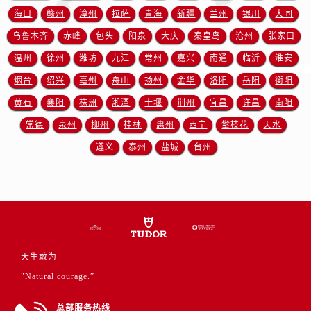
江苏省连云港市海州区通灌北路帝舵售后服务中心（需提前预约）
海口
赣州
漳州
拉萨
青海
新疆
兰州
银川
大同
江苏省南京市秦淮区中山南路1号南京中心22层22-C1-C3室帝舵售后服务中心（需提前预约）
乌鲁木齐
赤峰
包头
阳泉
大庆
秦皇岛
沧州
张家口
江苏省宿迁市宿城区西湖路帝舵售后服务中心（需提前预约）
温州
徐州
潍坊
九江
常州
嘉兴
南通
临沂
淮安
江苏省泰州市海陵区永定东路399号置地商务中心东塔（华润万象城）17层1706室帝舵售后服务中心（需提前预约）
烟台
绍兴
亳州
舟山
扬州
金华
洛阳
岳阳
衡阳
江苏省徐州市鼓楼区淮海东路29号苏宁广场IFC国际金融中心35层3508室帝舵售后服务中心（需提前预约）
江苏省盐城市盐都区世纪大道5号盐城金融城写字楼1号楼16层1604室帝舵售后服务中心（需提前预约）
黄石
襄阳
株洲
湘潭
十堰
荆州
宜昌
许昌
南阳
江苏省扬州市邗江区国展路29号星耀天地写字楼1号楼18层1803室帝舵售后服务中心（需提前预约）
常德
泉州
柳州
桂林
惠州
西宁
攀枝花
天水
江苏省镇江市京口区中山东路帝舵售后服务中心（需提前预约）
遵义
泰州
盐城
台州
江西省抚州市临川区赣东大道帝舵售后服务中心（需提前预约）
江西省赣州市章贡区文清路帝舵售后服务中心（需提前预约）
江西省吉安市吉州区井冈山大道帝舵售后服务中心（需提前预约）
江西省景德镇市珠山区珠山中路帝舵售后服务中心（需提前预约）
江西省九江市浔阳区浔阳路帝舵售后服务中心（需提前预约）
天生敢为
江西省南昌市红谷滩新区红谷中大道998号绿地双子塔（中央广场）A1座办公楼14层1407室帝舵售后服务中心（需提前预约）
"Natural courage.”
江西省萍乡市安源区萍安北大道与康庄路交叉口帝舵售后服务中心（需提前预约）
江西省上饶市信州区滨江西路帝舵售后服务中心（需提前预约）
总部服务热线