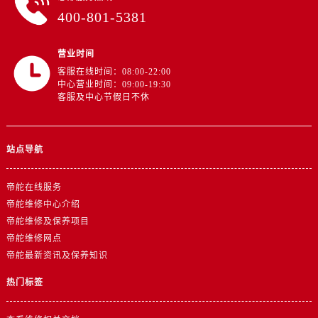
江西省新余市渝水区北湖西路帝舵售后服务中心（需提前预约）
400-801-5381
江西省宜春市袁州区中山中路帝舵售后服务中心（需提前预约）
江西省鹰潭市月湖区胜利东路帝舵售后服务中心（需提前预约）
营业时间
山东省德州市德城区东风中路帝舵售后服务中心（需提前预约）
客服在线时间：08:00-22:00
山东省东营市东营区济南路帝舵售后服务中心（需提前预约）
中心营业时间：09:00-19:30
客服及中心节假日不休
山东省济南市历下区经十路11111号华润中心写字楼（万象城）15层1508室帝舵售后服务中心（需提前预约）
山东省济宁市任城区太白楼路帝舵售后服务中心（需提前预约）
山东省莱芜市文化南路8号银座商城名表维修一楼名表维修帝舵售后服务中心（需提前预约）
站点导航
山东省临沂市兰山区解放路帝舵售后服务中心（需提前预约）
山东省日照市东港区烟台路帝舵售后服务中心（需提前预约）
帝舵在线服务
山东省泰安市泰山区财源街道泰山大街帝舵售后服务中心（需提前预约）
帝舵维修中心介绍
帝舵维修及保养项目
山东省威海市环翠区新威海路89号振华商厦一楼名表维修帝舵售后服务中心（需提前预约）
帝舵维修网点
山东省潍坊市奎文区东风东街帝舵售后服务中心（需提前预约）
帝舵最新资讯及保养知识
山东省枣庄市滕州市北辛路与善国路交叉口帝舵售后服务中心（需提前预约）
热门标签
山东省淄博市张店区金晶大道帝舵售后服务中心（需提前预约）
上海市黄浦区南京东路299号宏伊国际广场写字楼8层806室帝舵售后服务中心（需提前预约）