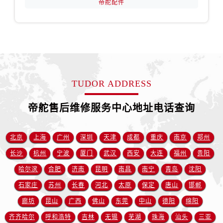
帝舵配件
安徽省淮南市田家庵区国庆中路帝舵售后服务中心（需提前预约）
安徽省黄山市屯溪区黄山西路帝舵售后服务中心（需提前预约）
安徽省六安市金安区解放中路帝舵售后服务中心（需提前预约）
安徽省马鞍山市雨山区湖南西路帝舵售后服务中心（需提前预约）
安徽省宿州市埇桥区人民中路帝舵售后服务中心（需提前预约）
安徽省铜陵市铜官区石城大道帝舵售后服务中心（需提前预约）
TUDOR ADDRESS
安徽省芜湖市镜湖区中山路步行街帝舵售后服务中心（需提前预约）
安徽省宣城市宣州区叠嶂西路帝舵售后服务中心（需提前预约）
帝舵售后维修服务中心地址电话查询
福建省龙岩市新罗区九一南路帝舵售后服务中心（需提前预约）
福建省南平市建阳区人民西路帝舵售后服务中心（需提前预约）
北京
上海
广州
深圳
天津
成都
重庆
南京
郑州
福建省宁德市蕉城区天湖东路帝舵售后服务中心（需提前预约）
长沙
杭州
宁波
厦门
武汉
西安
大连
福州
贵阳
福建省莆田市城厢区霞林街道荔华东大道帝舵售后服务中心（需提前预约）
哈尔滨
合肥
济南
昆明
南昌
南宁
青岛
沈阳
福建省三明市三元区东乾二路帝舵售后服务中心（需提前预约）
福建省漳州市龙文区步港路帝舵售后服务中心（需提前预约）
石家庄
苏州
长春
河北
太原
保定
唐山
邯郸
江苏省常州市新北区龙锦路1590号现代传媒中心5号楼10层1008室帝舵售后服务中心（需提前预约）
廊坊
昆山
广西
佛山
东莞
中山
德阳
绵阳
江苏省淮安市清江浦区淮海北路帝舵售后服务中心（需提前预约）
齐齐哈尔
呼和浩特
吉林
无锡
芜湖
珠海
汕头
三亚