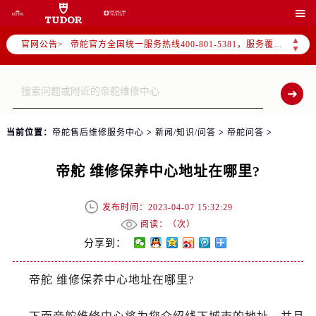
2026年7月帝舵中国区售后服务网络优化升级公告

2026年7月帝舵全国官方售后客户服务热线：400-801-5381
▲
官网公告>
帝舵官方全国统一服务热线400-801-5381，服务覆盖中国大陆、香港、澳门、台湾全部区域（非大陆需加拨“+86”）
▼
2026年7月帝舵售后服务中心最新网点地址：
北京市东城区东长安街1号东方广场写字楼W3座6层602室（需提前预约）
北京市朝阳区建国门外大街甲6号华熙国际中心写字楼D座11层1102室（需提前预约）
天津市和平区赤峰道136号天津国际金融中心写字楼26层2603室（需提前预约）
当前位置：
帝舵售后维修服务中心
>
新闻/知识/问答
>
帝舵问答
>
上海市徐汇区虹桥路3号港汇中心写字楼2座37层3705室（需提前预约）
上海市黄浦区南京东路299号宏伊国际广场写字楼8层806室（需提前预约）
帝舵 维修保养中心地址在哪里?
南京市秦淮区中山南路1号（新街口）南京中心写字楼22层C1-1室（需提前预约）
常州市新北区龙锦路1590号现代传媒中心写字楼5号楼10层1008室（需提前预约）
发布时间：2023-04-07 15:32:29
徐州市鼓楼区淮海东路29号苏宁广场IFC国际金融中心写字楼35层3508室（需提前预约）
阅读：（
次）
扬州市邗江区国展路29号星耀天地写字楼1号楼18层1803室（需提前预约）
分享到：
盐城市盐都区世纪大道5号盐城金融城写字楼1号楼16层1604室（需提前预约）
帝舵 维修保养中心地址在哪里?
泰州市海陵区永定东路399号置地商务中心东塔写字楼（华润万象城）17层1706室（需提前预约）
宁波市江北区大闸南路500号来福士广场办公楼20层2009室（需提前预约）