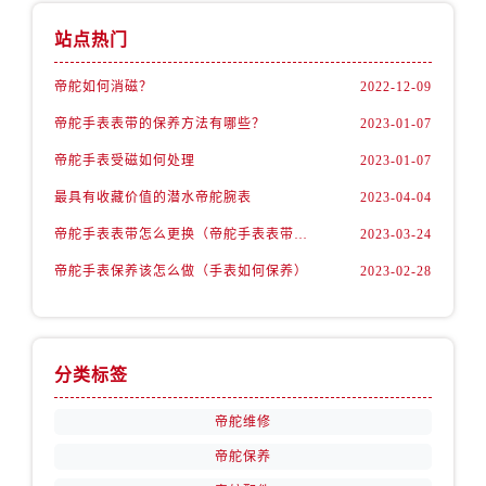
山西省临汾市尧都区解放路帝舵售后服务中心（需提前预约）
山西省吕梁市离石区永宁中路与建设街交叉口帝舵售后服务中心（需提前预约）
站点热门
山西省朔州市朔城区怡西路与鄯阳西街交汇处帝舵售后服务中心（需提前预约）
帝舵如何消磁？
2022-12-09
山西省忻州市忻府区和平东街与七一南路交叉口帝舵售后服务中心（需提前预约）
帝舵手表表带的保养方法有哪些？
2023-01-07
山西省阳泉市郊区平阳东街与新城大道交叉口帝舵售后服务中心（需提前预约）
山西省运城市盐湖区河东街帝舵售后服务中心（需提前预约）
帝舵手表受磁如何处理
2023-01-07
山西省长治市潞州区英雄中路帝舵售后服务中心（需提前预约）
最具有收藏价值的潜水帝舵腕表
2023-04-04
山西省太原市迎泽区迎泽街道解放路15号亨得利名表维修授权店3楼帝舵售后服务中心（需提前预约）
帝舵手表表带怎么更换（帝舵手表表带如何更换)
2023-03-24
天津市和平区赤峰道136号天津国际金融中心26层2603室帝舵售后服务中心（需提前预约）
帝舵手表保养该怎么做（手表如何保养）
2023-02-28
安徽省安庆市迎江区人民路帝舵售后服务中心（需提前预约）
安徽省蚌埠市蚌山区淮河路帝舵售后服务中心（需提前预约）
安徽省亳州市谯城区魏武大道帝舵售后服务中心（需提前预约）
安徽省池州市贵池区长江路帝舵售后服务中心（需提前预约）
分类标签
安徽省滁州市琅琊区南谯北路帝舵售后服务中心（需提前预约）
帝舵维修
安徽省阜阳市颍州区颍州北路帝舵售后服务中心（需提前预约）
帝舵保养
安徽省淮北市相山区淮海路帝舵售后服务中心（需提前预约）