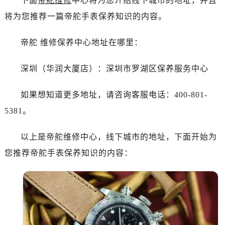
下面
帝舵维修
中心将为您介绍线下城市的地址，并且
杭州市上城区钱江路1366号华润大厦写字楼A座5层503-5室（需提前预约）
将为您推荐一篇帝舵手表保养知识的内容。
金华市金东区东市南街777号金华万达广场写字楼4号楼22层2209室（需提前预约）
绍兴市越城区胜利东路379号世茂天际中心写字楼8层805室（需提前预约）
帝舵 维修保养中心地址在哪里：
嘉兴市南湖区广益路705号嘉兴世界贸易中心写字楼A座13层1304室（需提前预约）
南昌市红谷滩新区红谷中大道998号绿地双子塔（中央广场）A1座办公楼14层07室（需提前预约）
深圳（华润大厦店）：深圳市罗湖区保养服务中心
济南市历下区经十路11111号华润中心写字楼（万象城）15层1508室（需提前预约）
广州市天河区天河路230号万菱汇国际中心写字楼A塔7层704室（需提前预约）
如果想知道更多地址，请咨询客服电话：400-801-
广州市越秀区环市东路371-375号世界贸易中心大厦南塔写字楼15层07室（需提前预约）
5381。
深圳市罗湖区深南东路5001号华润大厦写字楼17层1701室（需提前预约）
惠州市惠城区江北文昌一路7号华贸大厦写字楼1座30层05室（需提前预约）
以上是帝舵维修中心，线下城市的地址，下面开始为
厦门市思明区湖滨东路95号华润大厦写字楼B座11层1104室（需提前预约）
您推荐帝舵手表保养知识的内容：
福州市鼓楼区五四路128-1号恒力城写字楼15层03室（需提前预约）
成都市锦江区人民东路6号SAC东原中心写字楼24层2406B室（需提前预约）
重庆市江北区观音桥步行街2号融恒时代广场写字楼9层902室（需提前预约）
长沙市芙蓉区定王台街道建湘路393号世茂环球金融中心写字楼（芙蓉广场）10层13室（需提前预约）
郑州市二七区铭功路10号华润大厦写字楼29层2905室（需提前预约）