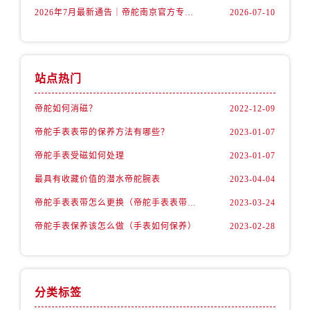
内蒙古自治区包头市青山区幸福路甲3号王府井百货名表维修帝舵售后服务中心（需提前预约）
2026年7月最新通告｜帝舵南京官方专柜服务热线一键获取攻略
2026-07-10
内蒙古自治区赤峰市红山区哈达街帝舵售后服务中心（需提前预约）
内蒙古自治区鄂尔多斯市东胜区伊金霍洛街帝舵售后服务中心（需提前预约）
内蒙古自治区呼伦贝尔市海拉尔区中央街帝舵售后服务中心（需提前预约）
站点热门
内蒙古自治区通辽市科尔沁区明仁大街帝舵售后服务中心（需提前预约）
内蒙古自治区乌海市海勃湾区人民南路帝舵售后服务中心（需提前预约）
帝舵如何消磁？
2022-12-09
内蒙古自治区乌兰察布市集宁区恩和大街帝舵售后服务中心（需提前预约）
帝舵手表表带的保养方法有哪些？
2023-01-07
内蒙古自治区锡林郭勒盟市锡林浩特市光明街与额尔敦路交叉口帝舵售后服务中心（需提前预约）
帝舵手表受磁如何处理
2023-01-07
内蒙古自治区兴安盟市乌兰浩特市兴安大街帝舵售后服务中心（需提前预约）
最具有收藏价值的潜水帝舵腕表
2023-04-04
山西省大同市平城区迎宾街帝舵售后服务中心（需提前预约）
山西省晋城市城区黄华街帝舵售后服务中心（需提前预约）
帝舵手表表带怎么更换（帝舵手表表带如何更换)
2023-03-24
山西省晋中市榆次区顺城街帝舵售后服务中心（需提前预约）
帝舵手表保养该怎么做（手表如何保养）
2023-02-28
山西省临汾市尧都区解放路帝舵售后服务中心（需提前预约）
山西省吕梁市离石区永宁中路与建设街交叉口帝舵售后服务中心（需提前预约）
山西省朔州市朔城区怡西路与鄯阳西街交汇处帝舵售后服务中心（需提前预约）
分类标签
山西省忻州市忻府区和平东街与七一南路交叉口帝舵售后服务中心（需提前预约）