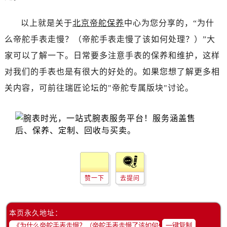
昆明市盘龙区北京路928号同德昆明广场写字楼10层06室（需提前预约）
石家庄市长安区中山东路39号勒泰中心写字楼B座13层07室（需提前预约）
以上就是关于
北京帝舵保养
中心为您分享的，“为什
西安市碑林区南关正街88号华侨城长安国际中心E座6楼10室（需提前预约）
么帝舵手表走慢？（帝舵手表走慢了该如何处理？）”大
海口市龙华区金贸东路5号海口华润大厦B座17层1707室（需提前预约）
家可以了解一下。日常要多注意手表的保养和维护，这样
唐山市路南区新华东道100号万达广场写字楼A座10层1002室（需提前预约）
对我们的手表也是有很大的好处的。如果您想了解更多相
台州市椒江区东海大道1800号腾达中心东1幢20楼2002室（需提前预约）
关内容，可前往瑞匠论坛的"帝舵专属版块"讨论。
内蒙古自治区呼和浩特市玉泉区大学西街70号华润万象城写字楼（鄂尔多斯大厦）23层2326室（需提前预约）
甘肃省兰州市七里河区西津西路16号兰州中心写字楼21层2102室（需提前预约）
重庆市解放碑渝中区民权路28号英利国际金融中心写字楼20层01室（需提前预约）
黑龙江省大庆市萨尔图区会战大街帝舵售后服务中心（需提前预约）
黑龙江省鹤岗市向阳区红军路帝舵售后服务中心（需提前预约）
黑龙江省黑河市爱辉区中央街帝舵售后服务中心（需提前预约）
黑龙江省鸡西市鸡冠区红军路帝舵售后服务中心（需提前预约）
赞一下
去提问
黑龙江省佳木斯市向阳区长安路帝舵售后服务中心（需提前预约）
黑龙江省牡丹江市东安区太平路帝舵售后服务中心（需提前预约）
本页永久地址：
黑龙江省七台河市桃山区大同街帝舵售后服务中心（需提前预约）
一键复制