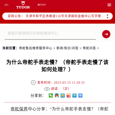
北京市东城区东长安街1号东方广场写字楼W3座6层602室（需提前预约）

北京市朝阳区建国门外大街甲6号华熙国际中心写字楼D座11层1102室（需提前预约）
▲
官网公告>
天津市和平区赤峰道136号天津国际金融中心写字楼26层2603室（需提前预约）
▼
上海市徐汇区虹桥路3号港汇中心写字楼2座37层3705室（需提前预约）
上海市黄浦区南京东路299号宏伊国际广场写字楼8层806室（需提前预约）
南京市秦淮区中山南路1号（新街口）南京中心写字楼22层C1-1室（需提前预约）
常州市新北区龙锦路1590号现代传媒中心写字楼5号楼10层1008室（需提前预约）
当前位置：
帝舵售后维修服务中心
>
新闻/知识/问答
>
帝舵问答
>
徐州市鼓楼区淮海东路29号苏宁广场IFC国际金融中心写字楼35层3508室（需提前预约）
扬州市邗江区国展路29号星耀天地写字楼1号楼18层1803室（需提前预约）
为什么帝舵手表走慢？（帝舵手表走慢了该
盐城市盐都区世纪大道5号盐城金融城写字楼1号楼16层1604室（需提前预约）
如何处理？）
泰州市海陵区永定东路399号置地商务中心东塔写字楼（华润万象城）17层1706室（需提前预约）
宁波市江北区大闸南路500号来福士广场办公楼20层2009室（需提前预约）
发布时间：2023-05-15 11:20:33
杭州市上城区钱江路1366号华润大厦写字楼A座5层503-5室（需提前预约）
阅读：（
次）
金华市金东区东市南街777号金华万达广场写字楼4号楼22层2209室（需提前预约）
分享到：
绍兴市越城区胜利东路379号世茂天际中心写字楼8层805室（需提前预约）
帝舵保养
中心分享：“为什么帝舵手表走慢？（帝舵
嘉兴市南湖区广益路705号嘉兴世界贸易中心写字楼A座13层1304室（需提前预约）