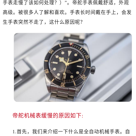
手表走慢了该如何处理？）”。帝舵手表佩戴舒适，外观
南昌市红谷滩新区红谷中大道998号绿地双子塔（中央广场）A1座办公楼14层07室（需提前预约）
济南市历下区经十路11111号华润中心写字楼（万象城）15层1508室（需提前预约）
高级。被很多人了解和喜欢。手表长时间戴在手上，会发
广州市天河区天河路230号万菱汇国际中心写字楼A塔7层704室（需提前预约）
生手表突然不走了，这什么原因呢？
广州市越秀区环市东路371-375号世界贸易中心大厦南塔写字楼15层07室（需提前预约）
深圳市罗湖区深南东路5001号华润大厦写字楼17层1701室（需提前预约）
惠州市惠城区江北文昌一路7号华贸大厦写字楼1座30层05室（需提前预约）
厦门市思明区湖滨东路95号华润大厦写字楼B座11层1104室（需提前预约）
福州市鼓楼区五四路128-1号恒力城写字楼15层03室（需提前预约）
成都市锦江区人民东路6号SAC东原中心写字楼24层2406B室（需提前预约）
重庆市江北区观音桥步行街2号融恒时代广场写字楼9层902室（需提前预约）
长沙市芙蓉区定王台街道建湘路393号世茂环球金融中心写字楼（芙蓉广场）10层13室（需提前预约）
郑州市二七区铭功路10号华润大厦写字楼29层2905室（需提前预约）
太原市迎泽区解放路15号亨得利名表服务中心（品牌授权店）3层整层（需提前预约）
沈阳市沈河区中街路137号亨得利名表服务中心（品牌授权店）1层整层（需提前预约）
帝舵机械表缓慢的原因如下:
沈阳市沈河区中街路83号亨得利名表服务中心（品牌授权店）1层整层（需提前预约）
乌鲁木齐市天山区红山路26号时代广场（CCMALL）C座17层17-B（需提前预约）
1.首先，我们来介绍一下什么是全自动机械手表。自