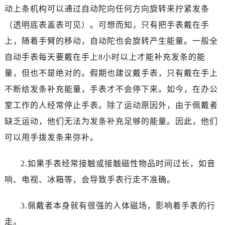
温州市鹿城区锦绣路1067号置信广场10层1015室（需提前预约）
动上条机构可以通过自动陀向任何方向旋转来拧紧发条
哈尔滨市道里区友谊西路600号富力中心T2座写字楼29层03室（需提前预约）
（透明底表盖表可见）。可想而知，只有把手表戴在手
大连市中山区人民路15号国际金融大厦7层G室（需提前预约）
上，随着手臂的移动，自动陀也会旋转产生能量。一般全
佛山市禅城区季华五路57号万科金融中心C座12层1205室（需提前预约）
自动手表每天要戴在手上8小时以上才能补充发条的能
东莞市东城街道鸿福东路1号民盈国贸中心T1写字楼9层907室（需提前预约）
量，但也不是绝对的。假期也建议戴手表，只有戴在手上
无锡市梁溪区人民中路139号恒隆广场写字楼1座11层1104室（需提前预约）
南通市崇川区工农路57号圆融广场写字楼16层1603室（需提前预约）
不断给发条补充能量，手表才不会停下来。如今，在办公
苏州市苏州工业园区星港街199号苏州中心办公楼C座22层08室（需提前预约）
室工作的人经常停止手表。除了运动原因外，由于佩戴者
武汉市江汉区解放大道686号世界贸易大厦38层09室（需提前预约）
缺乏运动，他们无法为发条补充足够的能量。因此，他们
南宁市青秀区金湖路59号地王大厦12楼1224室（需提前预约）
可以用手拨发条来弥补。
合肥市蜀山区潜山路111号万象城华润大厦B座12楼03室（需提前预约）
泉州市丰泽区宝洲路729号浦西万达中心写字楼A座7楼709室（需提前预约）
2.如果手表经常接触或接触磁性物品时间过长，如音
青岛市南区山东路6号华润大厦B座22层04室（需提前预约）
响、电视、冰箱等，会导致手表行走不准确。
烟台市芝罘区胜利路139号万达金融中心A座907室（需提前预约）
长春市朝阳区西安大路727号中银大厦A座(旺进大厦)18层09室（需提前预约）
3.佩戴者本身就有很强的人体磁场，影响着手表的行
贵阳市南明区都司高架桥路33号亨特国际金融中心14楼14D（需提前预约）
走。