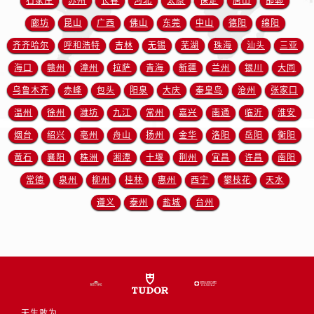
石家庄
苏州
长春
河北
太原
保定
唐山
邯郸
安徽省宿州市埇桥区人民中路帝舵售后服务中心（需提前预约）
廊坊
昆山
广西
佛山
东莞
中山
德阳
绵阳
安徽省铜陵市铜官区石城大道帝舵售后服务中心（需提前预约）
安徽省芜湖市镜湖区中山路步行街帝舵售后服务中心（需提前预约）
齐齐哈尔
呼和浩特
吉林
无锡
芜湖
珠海
汕头
三亚
安徽省宣城市宣州区叠嶂西路帝舵售后服务中心（需提前预约）
海口
赣州
漳州
拉萨
青海
新疆
兰州
银川
大同
福建省龙岩市新罗区九一南路帝舵售后服务中心（需提前预约）
乌鲁木齐
赤峰
包头
阳泉
大庆
秦皇岛
沧州
张家口
福建省南平市建阳区人民西路帝舵售后服务中心（需提前预约）
温州
徐州
潍坊
九江
常州
嘉兴
南通
临沂
淮安
福建省宁德市蕉城区天湖东路帝舵售后服务中心（需提前预约）
烟台
绍兴
亳州
舟山
扬州
金华
洛阳
岳阳
衡阳
福建省莆田市城厢区霞林街道荔华东大道帝舵售后服务中心（需提前预约）
黄石
襄阳
株洲
湘潭
十堰
荆州
宜昌
许昌
南阳
福建省三明市三元区东乾二路帝舵售后服务中心（需提前预约）
常德
泉州
柳州
桂林
惠州
西宁
攀枝花
天水
福建省漳州市龙文区步港路帝舵售后服务中心（需提前预约）
江苏省常州市新北区龙锦路1590号现代传媒中心5号楼10层1008室帝舵售后服务中心（需提前预约）
遵义
泰州
盐城
台州
江苏省淮安市清江浦区淮海北路帝舵售后服务中心（需提前预约）
江苏省连云港市海州区通灌北路帝舵售后服务中心（需提前预约）
江苏省南京市秦淮区中山南路1号南京中心22层22-C1-C3室帝舵售后服务中心（需提前预约）
江苏省宿迁市宿城区西湖路帝舵售后服务中心（需提前预约）
江苏省泰州市海陵区永定东路399号置地商务中心东塔（华润万象城）17层1706室帝舵售后服务中心（需提前预约）
天生敢为