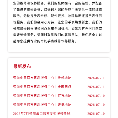
辽宁省丹东市振兴区七经街帝舵售后服务中心（需提前预约）
业的维修和保养服务。我们的技师拥有丰富的经验，并配备
辽宁省抚顺市新抚区东一路帝舵售后服务中心（需提前预约）
了先进的维修设备，以确保为您的帝舵手表提供一流的维修
服务，无论是手表维修、配件更换、故障诊断还是手表保养
辽宁省阜新市海州区解放大街帝舵售后服务中心（需提前预约）
等服务，我们都会用心对待，让您的手表焕发新生。我们的
辽宁省葫芦岛市连山区中央路帝舵售后服务中心（需提前预约）
帝舵维修保养服务网点遍布全国各地，如果您有任何问题或
辽宁省锦州市古塔区中央大街帝舵售后服务中心（需提前预约）
需要维修服务，请随时联系我们的客服团队，我们将全力以
辽宁省辽阳市白塔区新运大街帝舵售后服务中心（需提前预约）
赴为您提供专业的帝舵手表维修保养服务。
辽宁省盘锦市兴隆台区石油大街帝舵售后服务中心（需提前预约）
辽宁省铁岭市银州区南马路帝舵售后服务中心（需提前预约）
辽宁省营口市站前区市府路与渤海大街交叉口帝舵售后服务中心（需提前预约）
最新发布
辽宁省沈阳市沈河区中街路137号亨得利名表维修授权店1楼帝舵售后服务中心（需提前预约）
辽宁省沈阳市沈河区中街路83号亨得利名表维修授权店1楼帝舵售后服务中心（需提前预约）
帝舵中国官方售后服务中心｜维修地址及售后服务热线权威信息声明（2026年7月最新）
2026-07-11
北京市朝阳区建国门外大街甲6号华熙国际中心D座11层1102室帝舵售后服务中心（需提前预约）
帝舵中国官方售后服务中心｜全部网点地址及电话权威信息通告（2026年7月最新）
2026-07-11
北京市东城区东长安街1号王府井东方广场W3座6层602室帝舵售后服务中心（需提前预约）
帝舵中国官方售后服务中心｜官方地址与客服热线权威信息声明（2026年7月最新）
2026-07-10
河北省保定市竞秀区朝阳北大街北国先天下帝舵售后服务中心（需提前预约）
帝舵中国官方售后服务中心｜详细地址与24小时客服电话权威信息声明（2026年7月最新）
2026-07-10
内蒙古自治区阿拉善盟市左旗土尔扈特大街帝舵售后服务中心（需提前预约）
内蒙古自治区巴彦淖尔市临河区新华街帝舵售后服务中心（需提前预约）
2026年7月帝舵海口官方专柜服务热线大全+客户咨询通道公开
2026-07-10