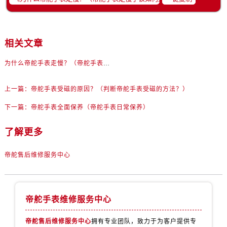
黑龙江省齐齐哈尔市龙沙区龙华路帝舵售后服务中心（需提前预约）
黑龙江省双鸭山市尖山区新兴大街帝舵售后服务中心（需提前预约）
黑龙江省绥化市北林区新华街与康庄路交叉口帝舵售后服务中心（需提前预约）
相关文章
黑龙江省伊春市伊美区通河路帝舵售后服务中心（需提前预约）
吉林省白城市洮北区明仁南街帝舵售后服务中心（需提前预约）
为什么帝舵手表走慢？（帝舵手表走慢了该如何处理？）
吉林省白山市浑江区浑江大街帝舵售后服务中心（需提前预约）
吉林省吉林市船营区河南街帝舵售后服务中心（需提前预约）
上一篇：
帝舵手表受磁的原因？（判断帝舵手表受磁的方法？）
吉林省辽源市龙山区人民大街帝舵售后服务中心（需提前预约）
下一篇：
帝舵手表全面保养（帝舵手表日常保养）
吉林省梅河口市新华街道梅河大街帝舵售后服务中心（需提前预约）
了解更多
吉林省四平市铁东区紫气大路与南九经街交汇处帝舵售后服务中心（需提前预约）
吉林省松原市宁江区五环大街帝舵售后服务中心（需提前预约）
帝舵售后维修服务中心
吉林省通化市东昌区环通乡江南大街帝舵售后服务中心（需提前预约）
吉林省延边市延吉市解放路帝舵售后服务中心（需提前预约）
辽宁省鞍山市铁东区站前街帝舵售后服务中心（需提前预约）
帝舵手表维修服务中心
辽宁省本溪市平山区胜利路帝舵售后服务中心（需提前预约）
辽宁省朝阳市双塔区新华路帝舵售后服务中心（需提前预约）
帝舵售后维修服务中心
拥有专业团队，致力于为客户提供专