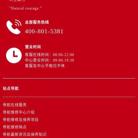
江苏省徐州市鼓楼区淮海东路29号苏宁广场IFC国际金融中心35层3508室帝舵售后服务中心（需提前预约）
"Natural courage.”
江苏省盐城市盐都区世纪大道5号盐城金融城写字楼1号楼16层1604室帝舵售后服务中心（需提前预约）
江苏省扬州市邗江区国展路29号星耀天地写字楼1号楼18层1803室帝舵售后服务中心（需提前预约）
总部服务热线
江苏省镇江市京口区中山东路帝舵售后服务中心（需提前预约）
400-801-5381
江西省抚州市临川区赣东大道帝舵售后服务中心（需提前预约）
江西省赣州市章贡区文清路帝舵售后服务中心（需提前预约）
营业时间
江西省吉安市吉州区井冈山大道帝舵售后服务中心（需提前预约）
客服在线时间：08:00-22:00
中心营业时间：09:00-19:30
江西省景德镇市珠山区珠山中路帝舵售后服务中心（需提前预约）
客服及中心节假日不休
江西省九江市浔阳区浔阳路帝舵售后服务中心（需提前预约）
江西省南昌市红谷滩新区红谷中大道998号绿地双子塔（中央广场）A1座办公楼14层1407室帝舵售后服务中心（需提前预约）
江西省萍乡市安源区萍安北大道与康庄路交叉口帝舵售后服务中心（需提前预约）
站点导航
江西省上饶市信州区滨江西路帝舵售后服务中心（需提前预约）
帝舵在线服务
江西省新余市渝水区北湖西路帝舵售后服务中心（需提前预约）
帝舵维修中心介绍
江西省宜春市袁州区中山中路帝舵售后服务中心（需提前预约）
帝舵维修及保养项目
江西省鹰潭市月湖区胜利东路帝舵售后服务中心（需提前预约）
帝舵维修网点
山东省德州市德城区东风中路帝舵售后服务中心（需提前预约）
帝舵最新资讯及保养知识