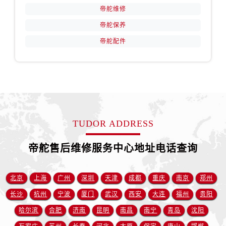
山西省阳泉市郊区平阳东街与新城大道交叉口帝舵售后服务中心（需提前预约）
帝舵维修
山西省运城市盐湖区河东街帝舵售后服务中心（需提前预约）
帝舵保养
山西省长治市潞州区英雄中路帝舵售后服务中心（需提前预约）
帝舵配件
山西省太原市迎泽区迎泽街道解放路15号亨得利名表维修授权店3楼帝舵售后服务中心（需提前预约）
天津市和平区赤峰道136号天津国际金融中心26层2603室帝舵售后服务中心（需提前预约）
安徽省安庆市迎江区人民路帝舵售后服务中心（需提前预约）
安徽省蚌埠市蚌山区淮河路帝舵售后服务中心（需提前预约）
安徽省亳州市谯城区魏武大道帝舵售后服务中心（需提前预约）
安徽省池州市贵池区长江路帝舵售后服务中心（需提前预约）
TUDOR ADDRESS
安徽省滁州市琅琊区南谯北路帝舵售后服务中心（需提前预约）
安徽省阜阳市颍州区颍州北路帝舵售后服务中心（需提前预约）
帝舵售后维修服务中心地址电话查询
安徽省淮北市相山区淮海路帝舵售后服务中心（需提前预约）
安徽省淮南市田家庵区国庆中路帝舵售后服务中心（需提前预约）
北京
上海
广州
深圳
天津
成都
重庆
南京
郑州
安徽省黄山市屯溪区黄山西路帝舵售后服务中心（需提前预约）
长沙
杭州
宁波
厦门
武汉
西安
大连
福州
贵阳
安徽省六安市金安区解放中路帝舵售后服务中心（需提前预约）
哈尔滨
合肥
济南
昆明
南昌
南宁
青岛
沈阳
安徽省马鞍山市雨山区湖南西路帝舵售后服务中心（需提前预约）